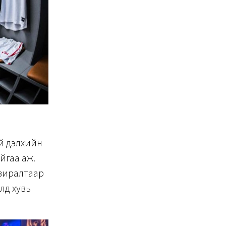
й дэлхийн
йгаа аж.
авиралтаар
лд хувь