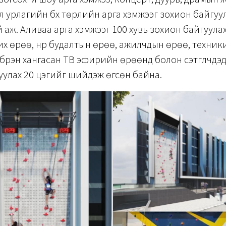
ёл урлагийн бүх төрлийн арга хэмжээг зохион байгуу
аж. Аливаа арга хэмжээг 100 хувь зохион байгуулах
их өрөө, нүүр будалтын өрөө, ажилчдын өрөө, техни
үрэн хангасан ТВ эфирийн өрөөнүүд болон сэтгүүлчдэ
улах 20 цэгийг шийдэж өгсөн байна.