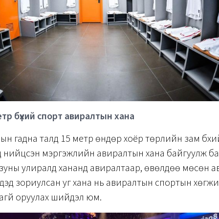
етр бүхий спорт авиралтын хана
н гадна талд 15 метр өндөр хоёр төрлийн зам бүхи
 нийцсэн мэргэжлийн авиралтын хана байгуулж ба
зуны улиралд хананд авиралтаар, өвөлдөө мөсөн 
дэд зориулсан уг хана нь авиралтын спортын хөгжи
агүй оруулах шийдэл юм.