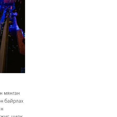
ан мянган
он байрлах
ан
үжиг, цирк