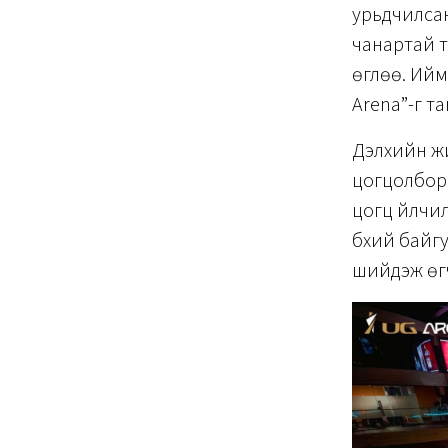
урьдчилсан
чанартай т
өглөө. Ийм
Arena”-г т
Дэлхийн ж
цогцолбор 
цогц үйлчил
бүхий байг
шийдэж өг