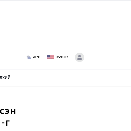
20
°C
3593.87
лхий
сэн
-г