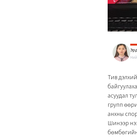
Эрд
Ний
Тив дэлхий
байгуулаха
асуудал ту
групп өөри
анхны спор
Шинээр нээ
бөмбөгийн