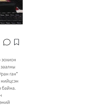
о зохион
т заалны
Уран ган”
д нийцсэн
н байна.
н
ээний