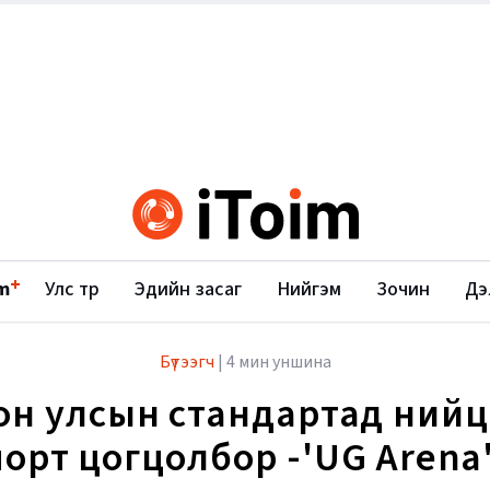
+
m
Улс төр
Эдийн засаг
Нийгэм
Зочин
Дэ
Бүтээгч
|
4 мин уншина
он улсын стандартад нийц
порт цогцолбор -'UG Arena'