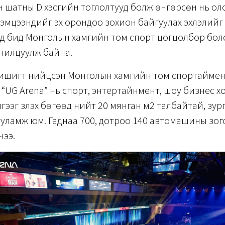
 шатны D хэсгийн тоглолтууд болж өнгөрсөн нь ол
эмцээнүүдийг эх орондоо зохион байгуулах эхлэлийг
д бид Монголын хамгийн том спорт цогцолбор бол
анилцуулж байна.
ишигт нийцсэн Монголын хамгийн том спортаймен
“UG Arena” нь спорт, энтертайнмент, шоу бизнес х
гээг үзүүлэх бөгөөд нийт 20 мянган м2 талбайтай, зу
ууламж юм. Гаднаа 700, дотроо 140 автомашины зо
чээ.