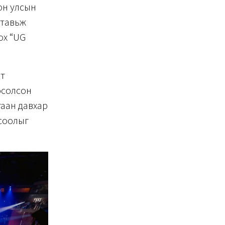
он улсын
 тавьж
ох “UG
т
осолсон
ргаан давхар
гсоолыг