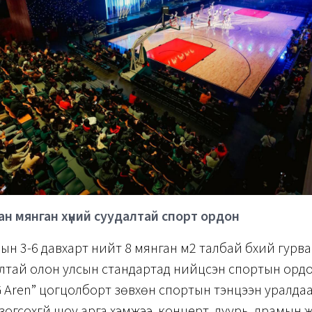
ан мянган хүний суудалтай спорт ордон
н 3-6 давхарт нийт 8 мянган м2 талбай бүхий гурв
алтай олон улсын стандартад нийцсэн спортын орд
 Aren” цогцолборт зөвхөн спортын тэнцээн уралда
зогсохгүй шоу арга хэмжээ, концерт, дуурь, драмын ж