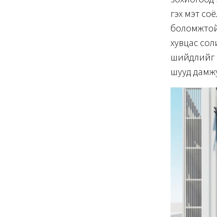
гэх мэт со
боломжтой 
хувцас сол
шийдлийг б
шууд дамжу