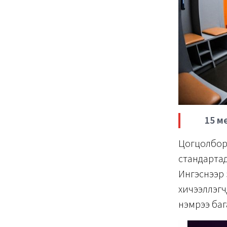
15 м
Цогцолборы
стандартад
Ингэснээр 
хичээллэгч
нэмрээ баг