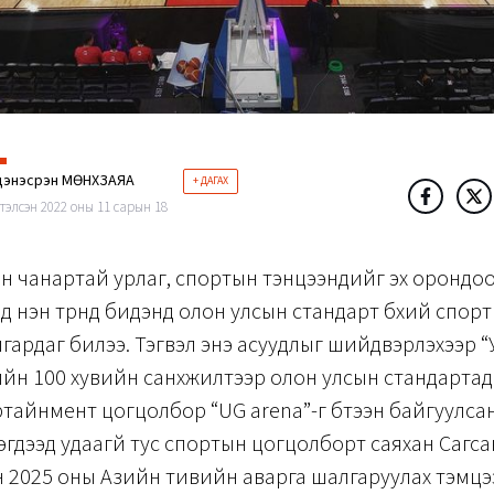
энэсүрэн МӨНХЗАЯА
+ ДАГАХ
тэлсэн 2022 оны 11 сарын 18
н чанартай урлаг, спортын тэнцээнүүдийг эх орондо
д нэн түрүүнд бидэнд олон улсын стандарт бүхий спор
лгардаг билээ. Тэгвэл энэ асуудлыг шийдвэрлэхээр “
йн 100 хувийн санхүүжилтээр олон улсын стандарта
тайнмент цогцолбор “UG arena”-г бүтээн байгуулса
гдээд удаагүй тус спортын цогцолборт саяхан Сагса
 2025 оны Азийн тивийн аварга шалгаруулах тэмц