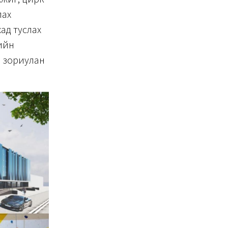
лах
ад туслах
кийн
д зориулан