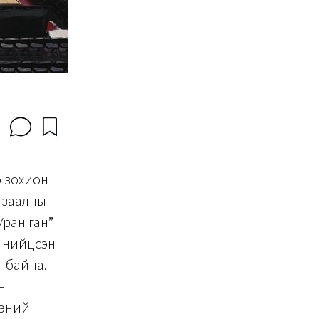
о зохион
т заалны
Уран ган”
д нийцсэн
н байна.
н
ээний