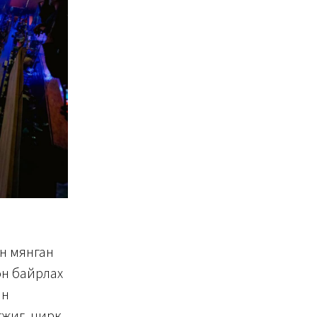
ан мянган
он байрлах
ан
үжиг, цирк