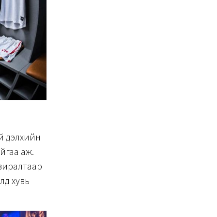
й дэлхийн
йгаа аж.
авиралтаар
лд хувь