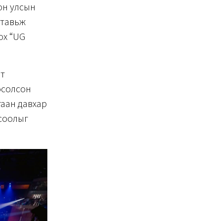
он улсын
 тавьж
ох “UG
т
осолсон
ргаан давхар
гсоолыг