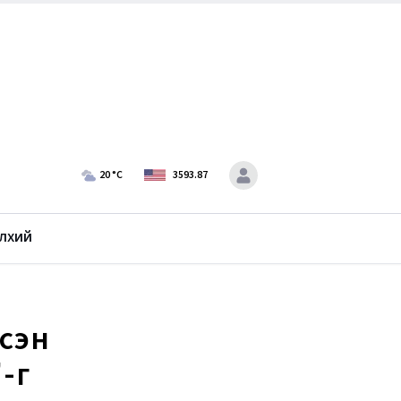
20
°C
3593.87
лхий
сэн
-г