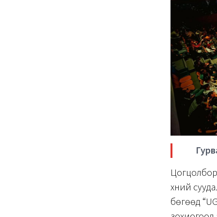
Гурв
Цогцолборы
хүний сууд
бөгөөд “UG
зохиогоод 