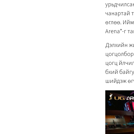
урьдчилсан
чанартай т
өглөө. Ийм
Arena”-г т
Дэлхийн ж
цогцолбор 
цогц үйлчил
бүхий байг
шийдэж өг