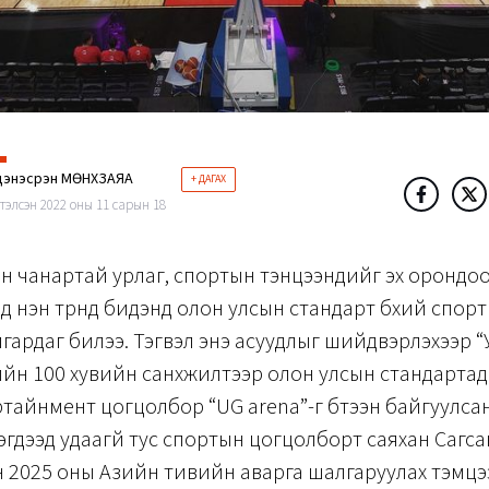
энэсүрэн МӨНХЗАЯА
+ ДАГАХ
тэлсэн 2022 оны 11 сарын 18
н чанартай урлаг, спортын тэнцээнүүдийг эх орондо
д нэн түрүүнд бидэнд олон улсын стандарт бүхий спор
лгардаг билээ. Тэгвэл энэ асуудлыг шийдвэрлэхээр “
йн 100 хувийн санхүүжилтээр олон улсын стандарта
тайнмент цогцолбор “UG arena”-г бүтээн байгуулса
гдээд удаагүй тус спортын цогцолборт саяхан Сагса
 2025 оны Азийн тивийн аварга шалгаруулах тэмц