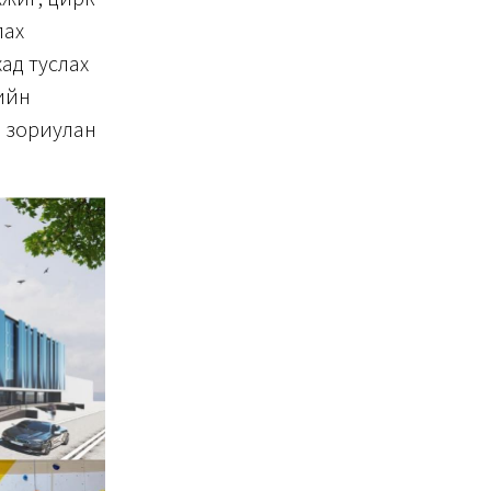
лах
ад туслах
кийн
д зориулан