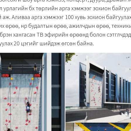
ёл урлагийн бүх төрлийн арга хэмжээг зохион байгуу
аж. Аливаа арга хэмжээг 100 хувь зохион байгуулах
их өрөө, нүүр будалтын өрөө, ажилчдын өрөө, техни
үрэн хангасан ТВ эфирийн өрөөнүүд болон сэтгүүлчдэ
улах 20 цэгийг шийдэж өгсөн байна.