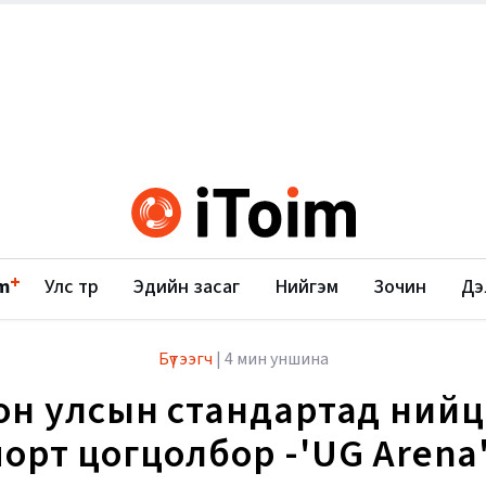
+
m
Улс төр
Эдийн засаг
Нийгэм
Зочин
Дэ
Бүтээгч
|
4 мин уншина
он улсын стандартад нийц
порт цогцолбор -'UG Arena'