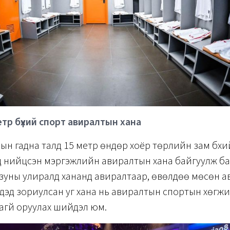
етр бүхий спорт авиралтын хана
н гадна талд 15 метр өндөр хоёр төрлийн зам бүхи
 нийцсэн мэргэжлийн авиралтын хана байгуулж ба
зуны улиралд хананд авиралтаар, өвөлдөө мөсөн 
дэд зориулсан уг хана нь авиралтын спортын хөгжи
агүй оруулах шийдэл юм.