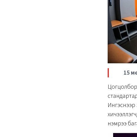
15 м
Цогцолборы
стандартад
Ингэснээр 
хичээллэгч
нэмрээ баг