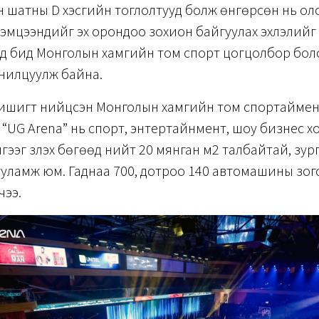
 шатны D хэсгийн тоглолтууд болж өнгөрсөн нь ол
эмцээнүүдийг эх орондоо зохион байгуулах эхлэлийг
д бид Монголын хамгийн том спорт цогцолбор бол
анилцуулж байна.
ишигт нийцсэн Монголын хамгийн том спортаймен
“UG Arena” нь спорт, энтертайнмент, шоу бизнес х
гээг үзүүлэх бөгөөд нийт 20 мянган м2 талбайтай, зу
ууламж юм. Гаднаа 700, дотроо 140 автомашины зо
чээ.