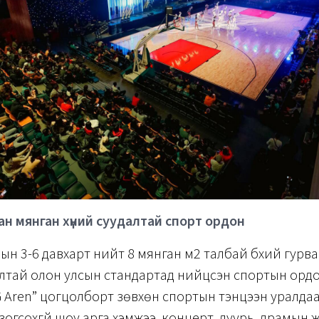
ан мянган хүний суудалтай спорт ордон
н 3-6 давхарт нийт 8 мянган м2 талбай бүхий гурв
алтай олон улсын стандартад нийцсэн спортын орд
 Aren” цогцолборт зөвхөн спортын тэнцээн уралда
зогсохгүй шоу арга хэмжээ, концерт, дуурь, драмын ж