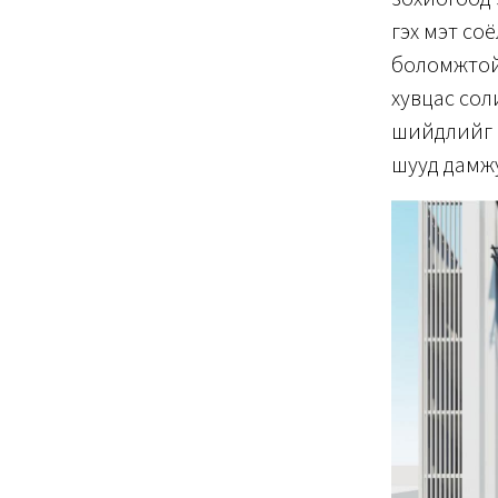
гэх мэт со
боломжтой 
хувцас сол
шийдлийг б
шууд дамжу