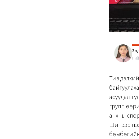
Эрд
Ний
Тив дэлхий
байгуулаха
асуудал ту
групп өөри
анхны спор
Шинээр нээ
бөмбөгийн