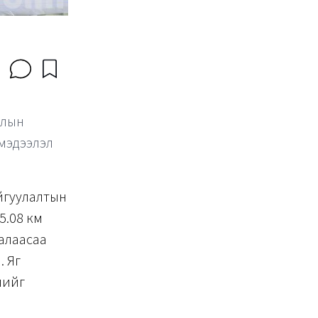
жлын
 мэдээлэл
йгуулалтын
5.08 км
алаасаа
. Яг
лийг