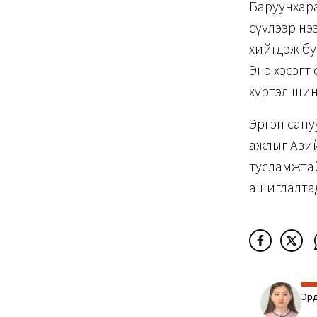
Баруунхара
сүүлээр нэ
хийгдэж бу
Энэ хэсэгт
хүртэл шинэ 
Эргэн сануу
ажлыг Азий
тусламжтай
ашиглалта
Эрд