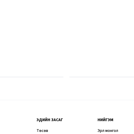
ЭДИЙН ЗАСАГ
НИЙГЭМ
Төсөв
Эрүүл монгол