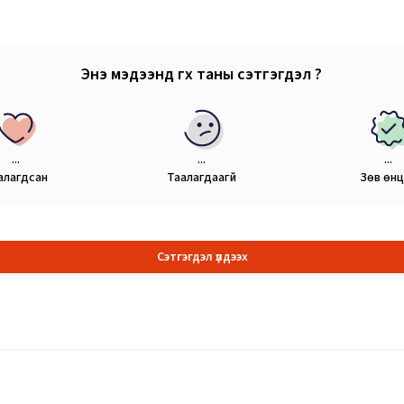
Энэ мэдээнд өгөх таны сэтгэгдэл ?
...
...
...
алагдсан
Таалагдаагүй
Зөв өн
Сэтгэгдэл үлдээх