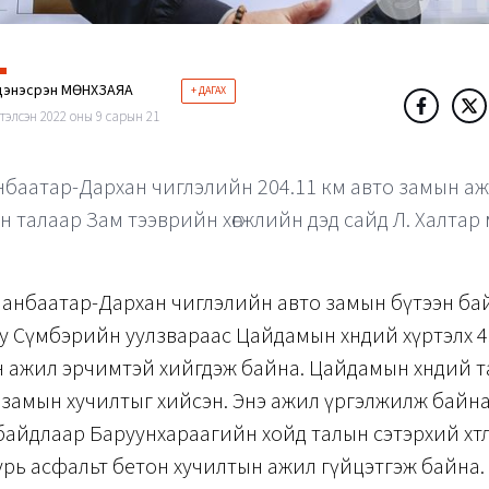
энэсүрэн МӨНХЗАЯА
+ ДАГАХ
тэлсэн 2022 оны 9 сарын 21
нбаатар-Дархан чиглэлийн 204.11 км авто замын а
н талаар Зам тээврийн хөгжлийн дэд сайд Л. Халтар
аанбаатар-Дархан чиглэлийн авто замын бүтээн ба
у Сүмбэрийн уулзвараас Цайдамын хөндий хүртэлх 4
 ажил эрчимтэй хийгдэж байна. Цайдамын хөндий т
 замын хучилтыг хийсэн. Энэ ажил үргэлжилж байна
айдлаар Баруунхараагийн хойд талын сэтэрхий хөт
урь асфальт бетон хучилтын ажил гүйцэтгэж байна.