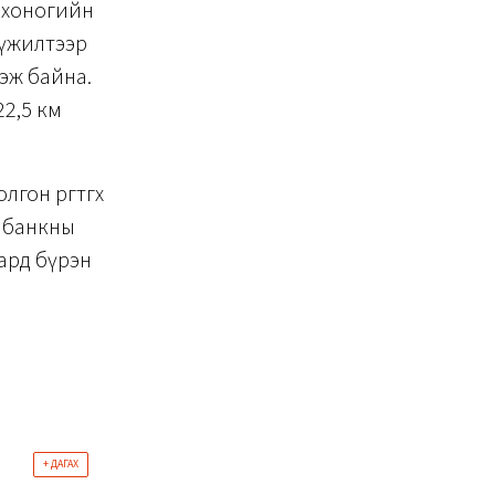
о хоногийн
хүүжилтээр
гэж байна.
22,5 км
гон өргөтгөх
н банкны
сард бүрэн
+ ДАГАХ