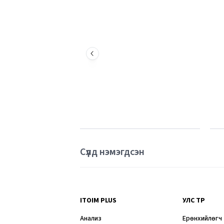
Сүүлд нэмэгдсэн
ITOIM PLUS
УЛС ТӨР
Анализ
Ерөнхийлөгч