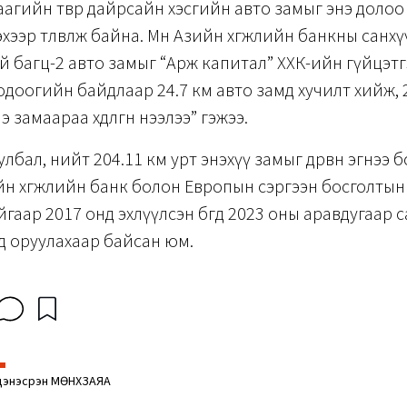
агийн төвөөр дайрсайн хэсгийн авто замыг энэ доло
эхээр төлөвлөж байна. Мөн Азийн хөгжлийн банкны сан
й багц-2 авто замыг “Арж капитал” ХХК-ийн гүйцэт
 одоогийн байдлаар 24.7 км авто замд хучилт хийж, 
замаараа хөдөлгөөнөө нээлээ” гэжээ.
лбал, нийт 204.11 км урт энэхүү замыг дөрвөн эгнээ бол
н хөгжлийн банк болон Европын сэргээн босголты
гаар 2017 онд эхлүүлсэн бөгөөд 2023 оны аравдугаар 
д оруулахаар байсан юм.
энэсүрэн МӨНХЗАЯА