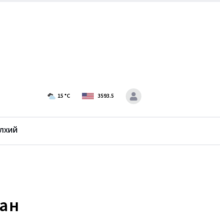
15
°C
3593.5
лхий
н
сан