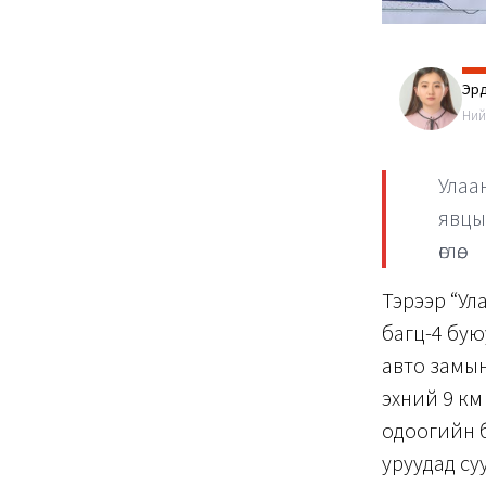
Эрд
Ний
Улаа
явцы
өглөө.
Тэрээр “Ул
багц-4 бую
авто замын
эхний 9 км
одоогийн б
уруудад су