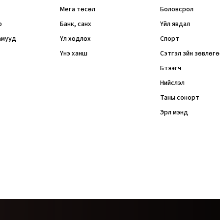
Мега төсөл
Боловсрол
р
Банк, санхүү
Үйл явдал
амууд
Үл хөдлөх
Спорт
Үнэ ханш
Сэтгэл зүйн зөвлөг
Бүтээгч
Нийслэл
Таны сонорт
Эрүүл мэнд