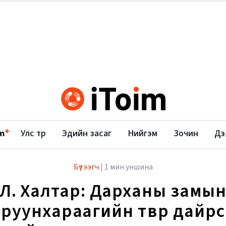
+
m
Улс төр
Эдийн засаг
Нийгэм
Зочин
Дэ
Бүтээгч
|
1 мин уншина
Л. Халтар: Дарханы замы
руунхараагийн төвөөр дайр