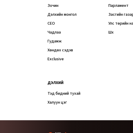
Зочин
Парламент
Дэлхийн монгол
Засгийн газа
CEO
Улс төрийн н
Чадлаа
Шүүх
Гудамж
Хөндөх сэдэв
Exclusive
ДЭЛХИЙ
Тэд бидний тухай
Халуун цэг