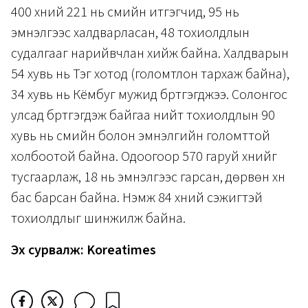
400 хүний 221 нь сүмийн итгэгчид, 95 нь
эмнэлгээс халдварласан, 48 тохиолдлын
судалгааг нарийвчлан хийж байна. Халдварын
54 хувь нь Тэгү хотод (голомтлон тархаж байна),
34 хувь нь Кёмбуг мужид бүртгэгджээ. Солонгос
улсад бүртгэгдэж байгаа нийт тохиолдлын 90
хувь нь сүмийн болон эмнэлгийн голомттой
холбоотой байна. Одоогоор 570 гаруй хүнийг
тусгаарлаж, 18 нь эмнэлгээс гарсан, дөрвөн хүн
бас барсан байна. Нэмж 84 хүний сэжигтэй
тохиолдлыг шинжилж байна.
Эх сурвалж: Koreatimes