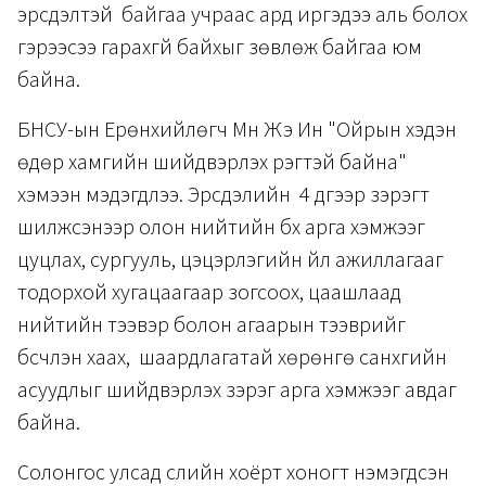
эрсдэлтэй байгаа учраас ард иргэдээ аль болох
гэрээсээ гарахгүй байхыг зөвлөж байгаа юм
байна.
БНСУ-ын Ерөнхийлөгч Мүн Жэ Ин "Ойрын хэдэн
өдөр хамгийн шийдвэрлэх үүрэгтэй байна"
хэмээн мэдэгдлээ. Эрсдэлийн 4 дүгээр зэрэгт
шилжсэнээр олон нийтийн бүх арга хэмжээг
цуцлах, сургууль, цэцэрлэгийн үйл ажиллагааг
тодорхой хугацаагаар зогсоох, цаашлаад
нийтийн тээвэр болон агаарын тээврийг
бүсчлэн хаах, шаардлагатай хөрөнгө санхүүгийн
асуудлыг шийдвэрлэх зэрэг арга хэмжээг авдаг
байна.
Солонгос улсад сүүлийн хоёрт хоногт нэмэгдсэн