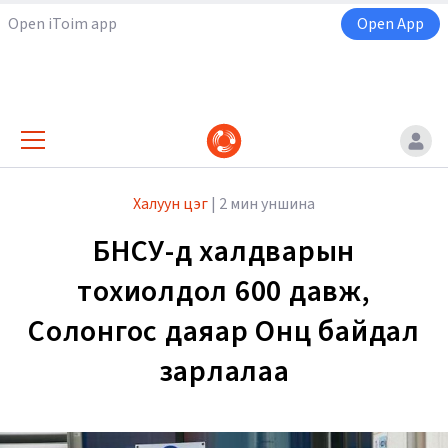
Open iToim app
Open App
Халуун цэг
|
2 мин уншина
БНСУ-д халдварын
тохиолдол 600 давж,
Солонгос даяар Онц байдал
зарлалаа