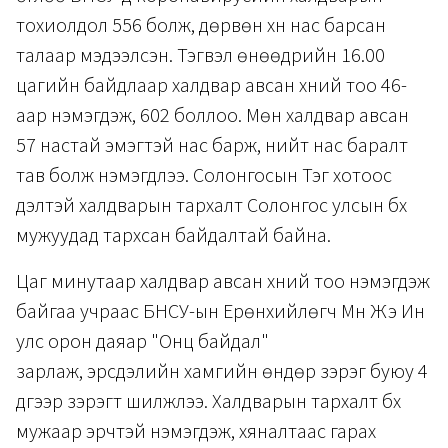
тохиолдол 556 болж, дөрвөн хүн нас барсан
талаар мэдээлсэн. Тэгвэл өнөөдрийн 16.00
цагийн байдлаар халдвар авсан хүний тоо 46-
аар нэмэгдэж, 602 боллоо. Мөн халдвар авсан
57 настай эмэгтэй нас барж, нийт нас баралт
тав болж нэмэгдлээ. Солонгосын Тэгү хотоос
үүдэлтэй халдварын тархалт Солонгос улсын бүх
мужуудад тархсан байдалтай байна.
Цаг минутаар халдвар авсан хүний тоо нэмэгдэж
байгаа учраас БНСУ-ын Ерөнхийлөгч Мүн Жэ Ин
улс орон даяар "Онц байдал"
зарлаж, эрсдэлийн хамгийн өндөр зэрэг буюу 4
дүгээр зэрэгт шилжлээ. Халдварын тархалт бүх
мужаар эрчтэй нэмэгдэж, хяналтаас гарах