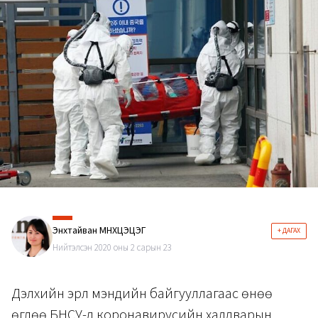
Энхтайван МӨНХЦЭЦЭГ
+ ДАГАХ
Нийтэлсэн 2020 оны 2 сарын 23
Дэлхийн эрүүл мэндийн байгууллагаас өнөө
өглөө БНСУ-д коронавирусийн халдварын