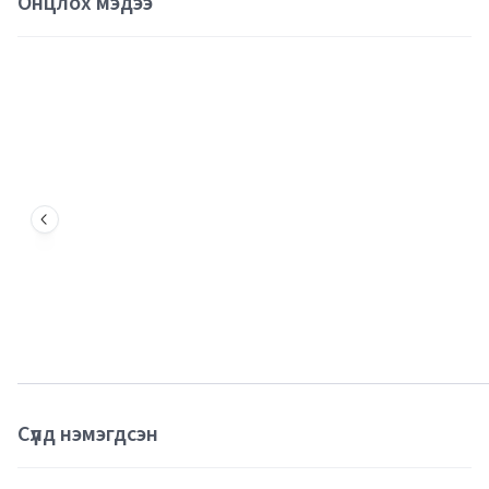
Онцлох мэдээ
Сүүлд нэмэгдсэн