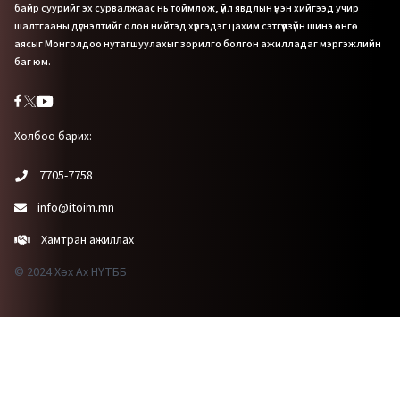
байр суурийг эх сурвалжаас нь тоймлож, үйл явдлын үнэн хийгээд учир
шалтгааны дүгнэлтийг олон нийтэд хүргэдэг цахим сэтгүүлзүйн шинэ өнгө
аясыг Монголдоо нутагшуулахыг зорилго болгон ажилладаг мэргэжлийн
баг юм.
Холбоо барих:
7705-7758
info@itoim.mn
Хамтран ажиллах
© 2024 Хөх Ах НҮТББ