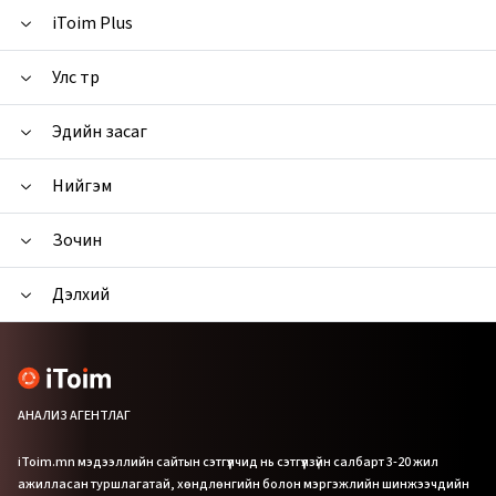
iToim Plus
Улс төр
Эдийн засаг
Нийгэм
Зочин
Дэлхий
АНАЛИЗ АГЕНТЛАГ
iToim.mn мэдээллийн сайтын сэтгүүлчид нь сэтгүүлзүйн салбарт 3-20 жил
ажилласан туршлагатай, хөндлөнгийн болон мэргэжлийн шинжээчдийн