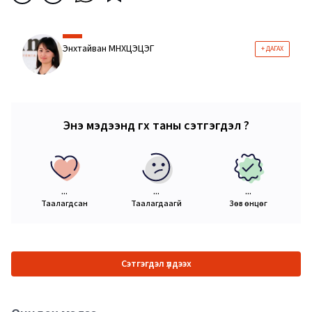
Энхтайван МӨНХЦЭЦЭГ
+ ДАГАХ
Энэ мэдээнд өгөх таны сэтгэгдэл ?
...
...
...
Таалагдсан
Таалагдаагүй
Зөв өнцөг
Сэтгэгдэл үлдээх