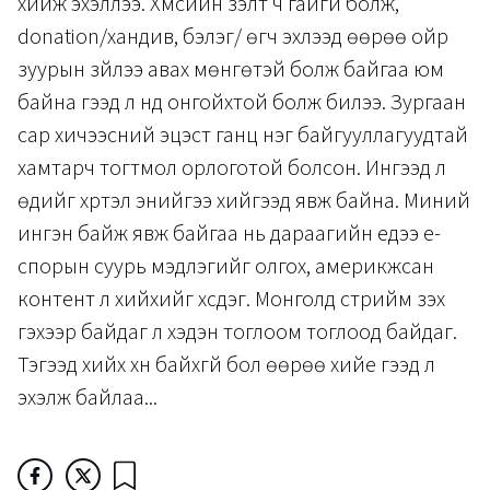
хийж эхэллээ. Хүмүүсийн үзэлт ч гайгүй болж,
donation/хандив, бэлэг/ өгч эхлээд өөрөө ойр
зуурын зүйлээ авах мөнгөтэй болж байгаа юм
байна гээд л нүд онгойхтой болж билээ. Зургаан
сар хичээсний эцэст ганц нэг байгууллагуудтай
хамтарч тогтмол орлоготой болсон. Ингээд л
өдийг хүртэл энийгээ хийгээд явж байна. Миний
ингэн байж явж байгаа нь дараагийн үедээ е-
спорын суурь мэдлэгийг олгох, америкжсан
контент л хийхийг хүсдэг. Монголд стрийм үзэх
гэхээр байдаг л хэдэн тоглоом тоглоод байдаг.
Тэгээд хийх хүн байхгүй бол өөрөө хийе гээд л
эхэлж байлаа...