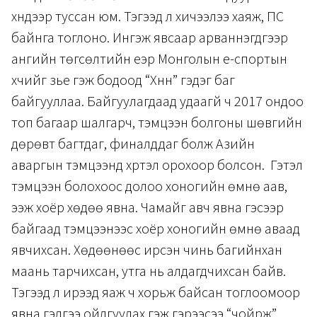
хүндээр туссан юм. Тэгээд л хичээлээ хаяж, ПС
байнга тоглоно. Ингэж явсаар арваннэгдүгээр
ангийн төгсөлтийн үеэр Монголын е-спортын
хүчийг үзье гэж бодоод “Хүннү” гэдэг баг
байгууллаа. Байгуулагдаад удаагүй ч 2017 ондоо
топ багаар шалгарч, тэмцээн болгоны шөвгийн
дөрөвт багтдаг, финалддаг болж Азийн
аваргын тэмцээнд хүртэл орохоор болсон. Гэтэл
тэмцээн болохоос долоо хоногийн өмнө аав,
ээж хоёр хөдөө явна. Чамайг авч явна гэсээр
байгаад тэмцээнээс хоёр хоногийн өмнө аваад
явчихсан. Хөдөөнөөс ирсэн чинь багийнхан
маань тарчихсан, утга нь алдагдчихсан байв.
Тэгээд л ирээд яаж ч хорьж байсан тоглоомоор
явна гэдгээ ойлгуулах гэж гэрээсээ “чойрж”,