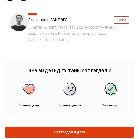
Лхагвасүрэн ГАНТӨГС
+ ДАГАХ
Л.Гантөгс нь iToim.mn сайтад 2022 оноос сэтгүүлчээр
ажиллаж байна. Нийгэм болон спортын мэдээ
сурвалжлага бэлтгэдэг.
Энэ мэдээнд өгөх таны сэтгэгдэл ?
...
...
...
Таалагдсан
Таалагдаагүй
Зөв өнцөг
Сэтгэгдэл үлдээх