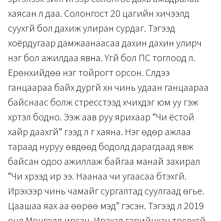
хаясан л даа. Солонгост 20 цагийн хичээлд
суухгүй бол дахиж улиран сурдаг. Тэгээд
хоёрдугаар дамжаанаасаа дахин дахин улирч
нэг бол ажилдаа явна. Үгүй бол ПС тоглоод л.
Ерөнхийдөө нэг тойрогт орсон. Сүүлдээ
ганцаараа байх дургүй хүн чинь удаан ганцаараа
байснаас болж стресстээд үхчихдэг юм уу гэж
хүртэл бодно. Ээж аав руу ярихаар “Чи ёстой
хайр даахгүй” гээд л үг хаяна. Нэг өдөр ажлаа
тараад нуруу өвдөөд бодолд дарагдаад явж
байсан одоо ажиллаж байгаа манай захирал
“Чи хүрээд ир ээ. Наанаа чи угаасаа бүтэхгүй.
Ирэхээр чинь чамайг сургалтад суулгаад өгье.
Цаашаа яах аа өөрөө мэд” гэсэн. Тэгээд л 2019
онд Монголд ирсэн. Ирэхэд гэрийнхэн тосохгүй