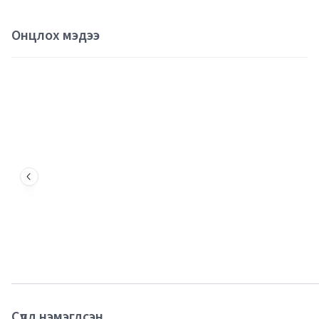
Онцлох мэдээ
Сүүлд нэмэгдсэн