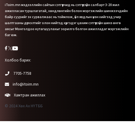
iToim.mn мэдээллийн сайтын сэтгүүлчид нь сэтгүүлзүйн салбарт 3-20 жил
ажилласан туршлагатай, хөндлөнгийн болон мэргэжлийн шинжээчдийн
байр суурийг эх сурвалжаас нь тоймлож, үйл явдлын үнэн хийгээд учир
шалтгааны дүгнэлтийг олон нийтэд хүргэдэг цахим сэтгүүлзүйн шинэ өнгө
аясыг Монголдоо нутагшуулахыг зорилго болгон ажилладаг мэргэжлийн
баг юм.
Холбоо барих:
7705-7758
info@itoim.mn
Хамтран ажиллах
© 2024 Хөх Ах НҮТББ