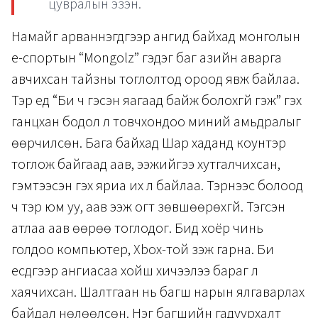
цувралын эзэн.
Намайг арваннэгдүгээр ангид байхад монголын
е-спортын “Моngolz” гэдэг баг азийн аварга
авчихсан тайзны тоглолтод ороод явж байлаа.
Тэр үед “Би ч гэсэн яагаад байж болохгүй гэж” гэх
ганцхан бодол л товчхондоо миний амьдралыг
өөрчилсөн. Бага байхад Шар хаданд коунтэр
тоглож байгаад аав, ээжийгээ хутгалчихсан,
гэмтээсэн гэх яриа их л байлаа. Тэрнээс болоод
ч тэр юм уу, аав ээж огт зөвшөөрөхгүй. Тэгсэн
атлаа аав өөрөө тоглодог. Бид хоёр чинь
голдоо компьютер, Xbox-той үзэж гарна. Би
есдүгээр ангиасаа хойш хичээлээ бараг л
хаячихсан. Шалтгаан нь багш нарын ялгаварлах
байдал нөлөөлсөн. Нэг багшийн гадуурхалт