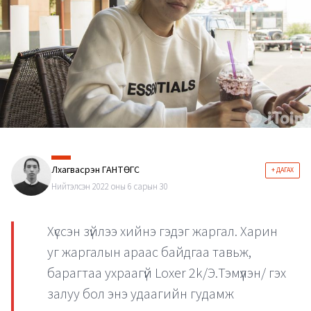
Лхагвасүрэн ГАНТӨГС
+ ДАГАХ
Нийтэлсэн 2022 оны 6 сарын 30
Хүссэн зүйлээ хийнэ гэдэг жаргал. Харин
уг жаргалын араас байдгаа тавьж,
барагтаа ухраагүй Loxer 2k/Э.Тэмүүлэн/ гэх
залуу бол энэ удаагийн гудамж