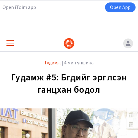
Open iToim app
Open App
Гудамж
|
4 мин уншина
Гудамж #5: Бүгдийг эргүүлсэн
ганцхан бодол