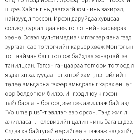
шүү дээ. Хайрыг нь даагаагүй юм чинь захирал,
найзууд л тоссон. Ирсэн даруйдаа хувцсаа
солиод сургалтдаа явж тоглогчийн карьераа
хөөнө. Эсвэл мультимедиа чиглэлээр явна гээд
зургаан сар тоглогчийн карьер хөөж Монголын
топ найман багт тоглож байхдаа эхнэртэйгээ
танилцсан. Тэгсэн ганцаараа тоглоом тоглоод л
явдаг хүн хажуудаа нэг хүнтэй хамт, нэг зүйлийн
төлөө амьдарна гэхээр амьдралыг харах өнцөг
өөр болдог юм билээ. Ингээд л юу ч гэсэн
тайлбарлагч болоод үзье гэж ажиллаж байгаад
"Volume plus"-т эвлүүлэгчээр орсон. Тэнд жил л
ажилласан. Телевизийн цалин чинь бага шүү дээ.
Сүүлдээ хүн байтугай өөрийгөө ч тэжээж чадахгүйд