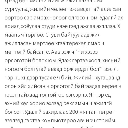
хүрээд өөр хүмүүстэй нийлж ажиллахаар их
сургуульд жилийн чөлөө гэж авдагтай адилхан
өөртөө сар амрах чөлөөг олгосон юм. Удалгүй ах
яриад хоёулаа студи нээе гээд ажлаа эхлүүллээ. Хүү
маань ч төрлөө. Студи байгуулаад жил
ажилласан мөртлөө хүүгээ төрөхөд ямар ч
мөнгөгүй байсан үе. Аав ээж ч “Чи хэзээ
орлоготой болох юм. Ядаж гэртээ хоол, хүнсний
ногоо ч болтугай аваад орж ирдэг бол” гээд л.
Тэр нь хүндээр тусах үе ч бий. Жилийн хугацаанд
олон зүйл хийсэн ч орлогогүй байгаадаа өөрөө ч
гэсэн гайхаад толгойгоо сэгсэрнэ. Яг тэр үед
эхний хөл хорио эхлээд рекламын ч ажилгүй
болсон. Удалгүй захирлаас 200 мянган төгрөг
зээлээд гэртээ компьютероо авчирч стрийм