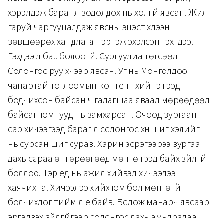
хэрэлдэж бараг л зодолдох нь холгүй явсан. Жил
гаруй чаргууцалдаж явсны эцэст хүлээн
зөвшөөрөх хандлага үнэртэж эхэлсэн гэх үү дээ.
Гэхдээ л бас болоогүй. Сургуулиа төгсөөд
Солонгос руу хүчээр явсан. Уг нь Монголдоо
чанартай тоглоомын контент хийнэ гээд
бодчихсон байсан ч гадагшаа яваад мөрөөдөөд
байсан юмнууд нь замхарсан. Очоод зургаан
сар хичээгээд бараг л солонгос хүн шиг хэлийг
нь сурсан шиг сурав. Харин эсрэгээрээ зургаа
дахь сараа өнгөрөөгөөд мөнгө гээд байх зүйлгүй
боллоо. Тэр үед нь ажил хийвэл хичээлээ
хаячихна. Хичээлээ хийх юм бол мөнгөгүй
болчихдог тийм л үе байв. Бодож манарч явсаар
эргэлзэх зүйлгүйгээр солонгос дахь амьдралаа