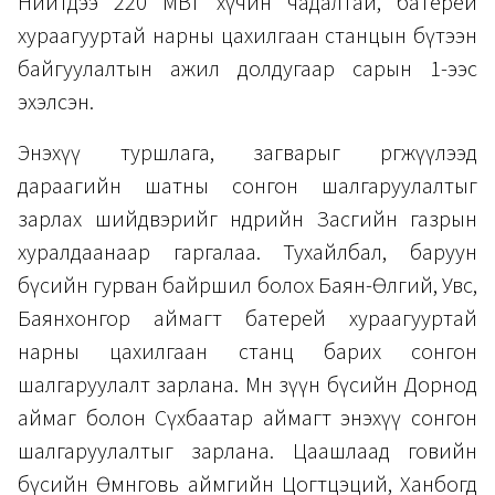
Нийтдээ 220 МВт хүчин чадалтай, батерей
хураагууртай нарны цахилгаан станцын бүтээн
байгуулалтын ажил долдугаар сарын 1-ээс
эхэлсэн.
Энэхүү туршлага, загварыг өргөжүүлээд
дараагийн шатны сонгон шалгаруулалтыг
зарлах шийдвэрийг өнөөдрийн Засгийн газрын
хуралдаанаар гаргалаа. Тухайлбал, баруун
бүсийн гурван байршил болох Баян-Өлгий, Увс,
Баянхонгор аймагт батерей хураагууртай
нарны цахилгаан станц барих сонгон
шалгаруулалт зарлана. Мөн зүүн бүсийн Дорнод
аймаг болон Сүхбаатар аймагт энэхүү сонгон
шалгаруулалтыг зарлана. Цаашлаад говийн
бүсийн Өмнөговь аймгийн Цогтцэций, Ханбогд