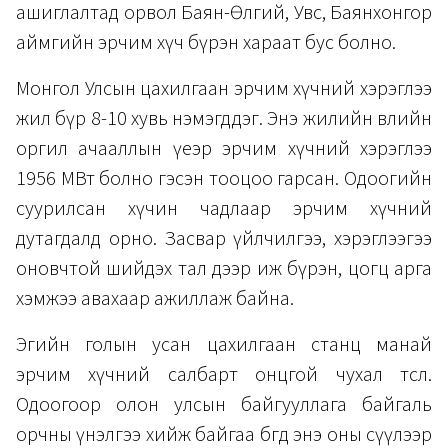
ашиглалтад орвол Баян-Өлгий, Увс, Баянхонгор
аймгийн эрчим хүч бүрэн хараат бус болно.
Монгол Улсын цахилгаан эрчим хүчний хэрэглээ
жил бүр 8-10 хувь нэмэгддэг. Энэ жилийн өвлийн
оргил ачааллын үеэр эрчим хүчний хэрэглээ
1956 МВт болно гэсэн тооцоо гарсан. Одоогийн
суурилсан хүчин чадлаар эрчим хүчний
дутагдалд орно. Засвар үйлчилгээ, хэрэглээгээ
оновчтой шийдэх тал дээр иж бүрэн, цогц арга
хэмжээ авахаар ажиллаж байна.
Эгийн голын усан цахилгаан станц манай
эрчим хүчний салбарт онцгой чухал төсөл.
Одоогоор олон улсын байгууллага байгаль
орчны үнэлгээ хийж байгаа бөгөөд энэ оны сүүлээр