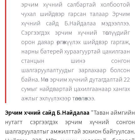
эрчим хүчний салбартай холбоотой
чухал шийдвэр гарсан талаар Эрчим
хүчний сайд Б.Найдалаа мэдээллээ.
Сэргээгдэх эрчим хүчний төслүүдийг
орон даяар өргөжүүлэх шийдвэр гаргаж,
нарны батерей хураагууртай цахилгаан
станцын шинэ сонгон
шалгаруулалтуудыг зарлахаар болсон
байна. Мөн эрчим хүчний дутагдалтай 22
сумыг найдвартай цахилгаанаар хангах
ажлыг эхлүүлэхээр төлөвлөжээ.
Эрчим хүчний сайд Б.Найдалаа
"Таван аймгийн
нутагт сэргээгдэх эрчим хүчний сонгон
шалгаруулалтыг амжилттай зохион байгуулсан.