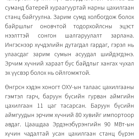
суманд батерей хураагууртай нарны цахилгаан
станц байгуулна. Зарим сумд холбогдож болох
байршлыг оновчтой тодорхойлсны эцэст
нээлттэй сонгон шалгаруулалт зарлана.
Ингэснээр хүчдэлийн дутагдал гардаг, гэрэл нь
улаасдаг зарим сумын асуудал шийдэгдэнэ.
Эрчим хүчний хараат бус байдлыг хангах чухал
эх үүсвэр болох нь ойлгомжтой.
Өнгөрсөн хэдэн хоногт ОХУ-ын талаас цахилгааны
гэмтэл гарч, баруун бүсийн гурван аймгийн
цахилгаан 11 цаг тасарсан. Баруун бүсийн
аймгуудын эрчим хүчний 80 хувийг импортоор
авдаг. Цаашдаа Эрдэнэбүрэнгийн 90 МВт-ын
хүчин чадалтай усан цахилгаан станц бүрэн