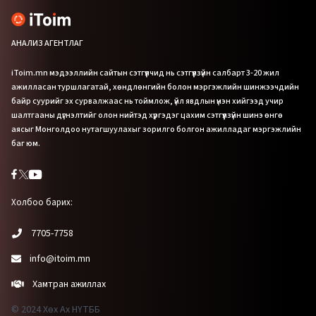
АНАЛИЗ АГЕНТЛАГ
iToim.mn мэдээллийн сайтын сэтгүүлчид нь сэтгүүлзүйн салбарт 3-20 жил
ажилласан туршлагатай, хөндлөнгийн болон мэргэжлийн шинжээчдийн
байр суурийг эх сурвалжаас нь тоймлож, үйл явдлын үнэн хийгээд учир
шалтгааны дүгнэлтийг олон нийтэд хүргэдэг цахим сэтгүүлзүйн шинэ өнгө
аясыг Монголдоо нутагшуулахыг зорилго болгон ажилладаг мэргэжлийн
баг юм.
Холбоо барих:
7705-7758
info@itoim.mn
Хамтран ажиллах
© 2024 Хөх Ах НҮТББ