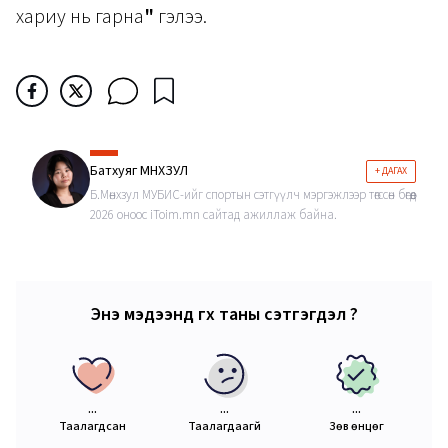
хариу нь гарна
"
гэлээ.
Батхуяг МӨНХЗУЛ
+ ДАГАХ
Б.Мөнхзул МУБИС-ийг спортын сэтгүүлч мэргэжлээр төгссөн бөгөөд
2026 оноос iToim.mn сайтад ажиллаж байна.
Энэ мэдээнд өгөх таны сэтгэгдэл ?
...
...
...
Таалагдсан
Таалагдаагүй
Зөв өнцөг