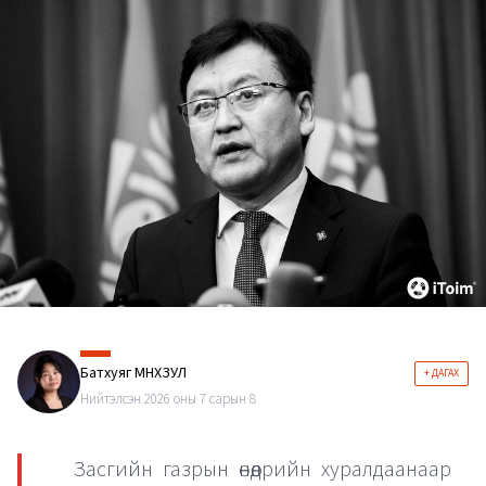
Батхуяг МӨНХЗУЛ
+ ДАГАХ
Нийтэлсэн 2026 оны 7 сарын 8
Засгийн газрын өнөөдрийн хуралдаанаар