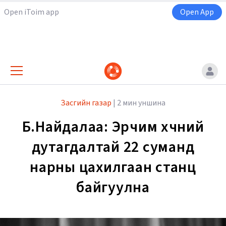
Open iToim app
Open App
Засгийн газар
|
2 мин уншина
Б.Найдалаа: Эрчим хүчний
дутагдалтай 22 суманд
нарны цахилгаан станц
байгуулна