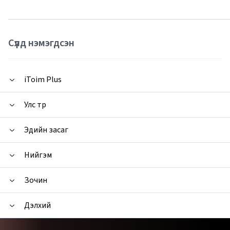
Сүүлд нэмэгдсэн
iToim Plus
Улс төр
Эдийн засаг
Нийгэм
Зочин
Дэлхий