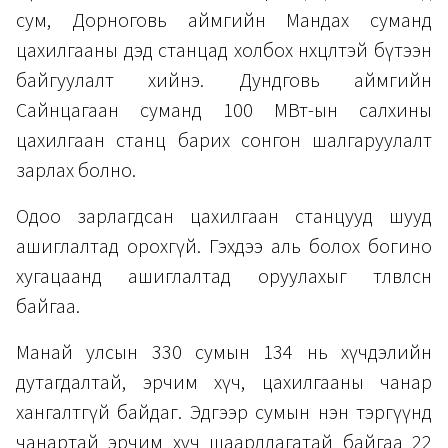
сум, Дорноговь аймгийн Мандах суманд
цахилгааны дэд станцад холбох нөхцөлтэй бүтээн
байгуулалт хийнэ. Дундговь аймгийн
Сайнцагаан суманд 100 МВт-ын салхины
цахилгаан станц барих сонгон шалгаруулалт
зарлах болно.
Одоо зарлагдсан цахилгаан станцууд шууд
ашиглалтад орохгүй. Гэхдээ аль болох богино
хугацаанд ашиглалтад оруулахыг төлөвлөсөн
байгаа.
Манай улсын 330 сумын 134 нь хүчдэлийн
дутагдалтай, эрчим хүч, цахилгааны чанар
хангалтгүй байдаг. Эдгээр сумын нэн тэргүүнд
чанартай эрчим хүч шаардлагатай байгаа 22