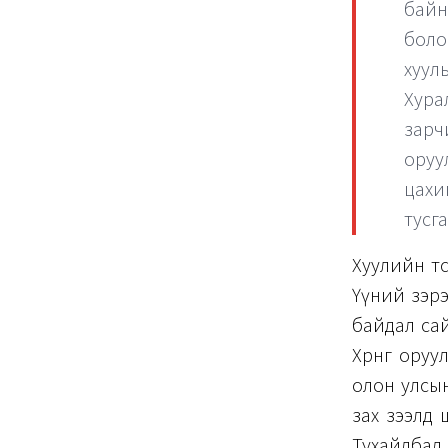
байн
болов
хуул
Хурал
зарч
оруу
цахи
тусг
Хуулийн тө
Үүний зэрэ
байдал сай
Хөрөнгө ор
олон улсын
зах зээлд 
Тухайлбал,