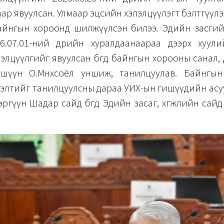
ар явуулсан. Улмаар эцсийн хэлэлцүүлэгт бэлтгүүл
айнгын хороонд шилжүүлсэн билээ. Эдийн засги
6.07.01-ний өдрийн хуралдаанаараа дээрх хуули
элцүүлгийг явуулсан бөгөөд байнгын хорооны санал,
шүүн О.Мөнхсоёл уншиж, танилцуулав. Байнгы
нэлтийг танилцуулсны дараа УИХ-ын гишүүдийн ас
эргүүн Шадар сайд бөгөөд Эдийн засаг, хөгжлийн сай