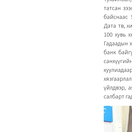
татсан зээ
байснаас 
Дата төв, 
100 хувь хө
Гадаадын х
банк байгу
санхүүгийн
хуулиада
хязгаарлал
үйлдвэр, а
салбарт гад