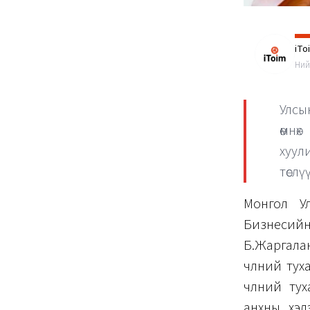
iTo
Ний
Улсы
өмнө
хуу
төслү
Монгол Ул
Бизнесийн 
Б.Жаргалан
чөлөөний т
чөлөөний т
анхны хэл