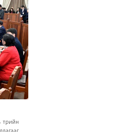
 төрийн
ллагааг