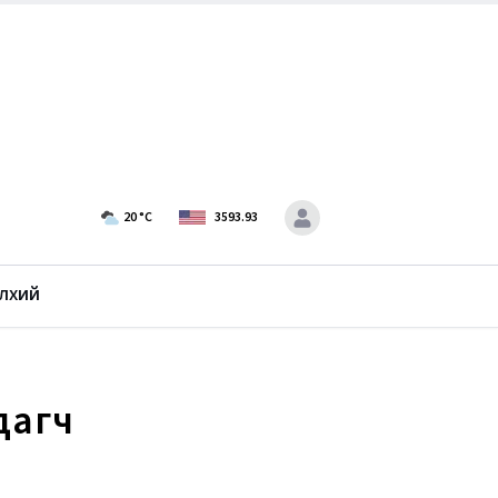
20
°C
3593.93
лхий
дагч