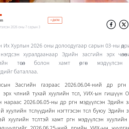
im
+ ДАГАХ
тэлсэн 2026 оны 7 сарын 3
н Их Хурлын 2026 оны долоодугаар сарын 03-ны өдр
х нэгдсэн хуралдаанаар Эдийн засгийн эрх чөлөө
лийн төсөл болон хамт өргөн мэдүүлсэн 
үдийг баталлаа.
сын Засгийн газраас 2026.06.04-ний өдөр өргөн
эрх чөлөөний тухай хуулийн төсөл, УИХ-ын гишүүн О
 нараас 2026.06.05-ны өдөр өргөн мэдүүлсэн Эдийн 
ухай хуулийн төслүүдийн нэгтгэсэн төсөл буюу Эдийн 
ухай хуулийн төсөлтэй хамт өргөн мэдүүлсэн хуулийн
элцүүлгийг 2026.06.25-ний өдрийн УИХ-ын чуулга