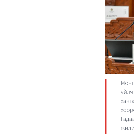
Монг
үйлч
ханг
хоор
Гадаа
жили