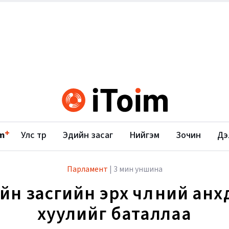
+
m
Улс төр
Эдийн засаг
Нийгэм
Зочин
Дэ
Парламент
|
3 мин уншина
йн засгийн эрх чөлөөний анх
хуулийг баталлаа