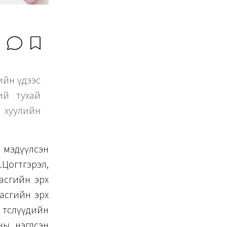
ийн үдээс
ний тухай
хуулийн
 мэдүүлсэн
.Цогтгэрэл,
засгийн эрх
засгийн эрх
 төслүүдийн
ны нэгдсэн