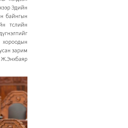
эхээр Эдийн
йн байнгын
йн төслийн
 дүгнэлтийг
н хороодын
уусан зарим
д Ж.Энхбаяр