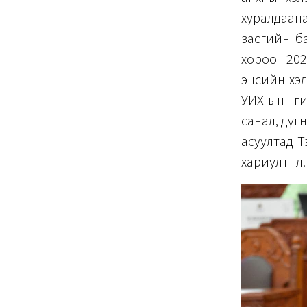
хуралдаана
засгийн б
хороо 202
эцсийн хэл
УИХ-ын ги
санал, дүг
асуултад Т
хариулт өглөө.