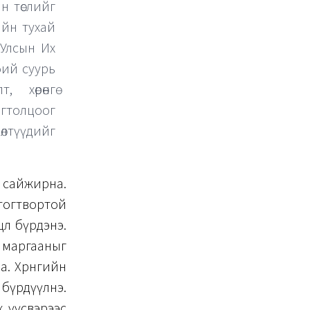
н төслийг
лийн тухай
 Улсын Их
өний суурь
 хөрөнгө
гтолцоог
өлтүүдийг
н сайжирна.
 тогтвортой
өл бүрдэнэ.
, маргааныг
. Хөрөнгийн
 бүрдүүлнэ.
х үүсвэрээс