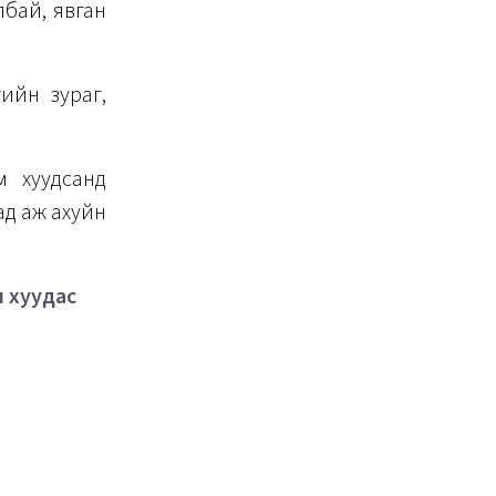
лбай, явган
ийн зураг,
м хуудсанд
ад аж ахуйн
м хуудас