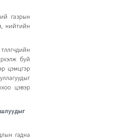
ний газрын
м, нийтийн
өөлөгчдийн
эрхэлж буй
эр цэмцгэр
уллагуудыг
ыхоо цэвэр
шлуудыг
длын гадна