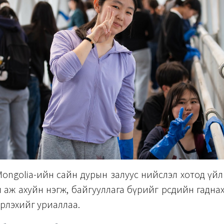
Mongolia-ийн сайн дурын залуус нийслэл хотод үй
 аж ахуйн нэгж, байгууллага бүрийг өөрсдийн гадна
эрлэхийг уриаллаа.