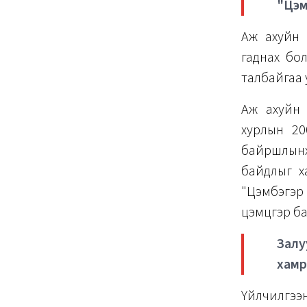
"Цэм
Аж ахуйн 
гаднах бо
талбайгаа 
Аж ахуйн 
хурлын 20
байршлынх
байдлыг х
"Цэмбэгэр
цэмцгэр ба
Зал
хамр
Үйлчилгээ