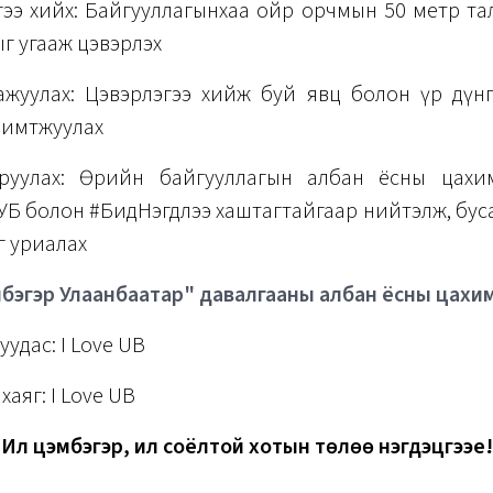
гээ хийх: Байгууллагынхаа ойр орчмын 50 метр та
г угааж цэвэрлэх
аажуулах: Цэвэрлэгээ хийж буй явц болон үр дүнг
римтжуулах
руулах:
Өөрийн байгууллагын албан ёсны цахи
Б болон #БидНэгдлээ хаштагтайгаар нийтэлж, бус
г уриалах
бэгэр Улаанбаатар" давалгааны албан ёсны цахи
уудас: I Love UB
хаяг: I Love UB
Илүү цэмбэгэр, илүү соёлтой хотын төлөө нэгдэцгээе!