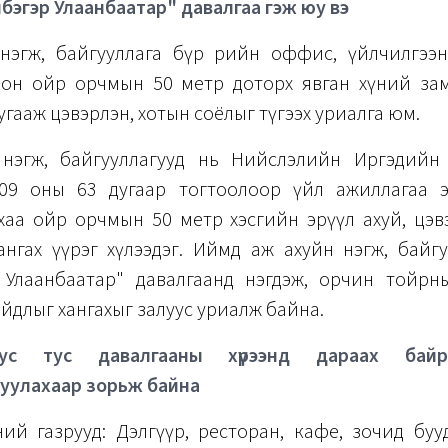
бэгэр Улаанбаатар" давалгаа гэж юу вэ
нэгж, байгууллага бүр өөрийн оффис, үйлчилгээ
лон ойр орчмын 50 метр доторх явган хүний за
угааж цэвэрлэн, хотын соёлыг түгээх уриалга юм.
нэгж, байгууллагууд нь Нийслэлийн Иргэдийн төл
09 оны 63 дугаар тогтоолоор үйл ажиллагаа 
аа ойр орчмын 50 метр хэсгийн эрүүл ахуй, цэв
ангах үүрэг хүлээдэг. Иймд аж ахуйн нэгж, байгу
 Улаанбаатар" давалгаанд нэгдэж, орчин тойрн
йдлыг хангахыг залуус уриалж байна.
уус тус давалгааны хүрээнд дараах байр
уулахаар зорьж байна
ний газрууд: Дэлгүүр, ресторан, кафе, зочид буу