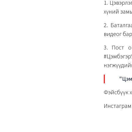
1. Цэвэрлэ
хүний замы
2. Баталг
видеог ба
3. Пост о
#ЦэмбэгэрУ
нэгжүүдий
"Цэм
Фэйсбүүк х
Инстаграм 