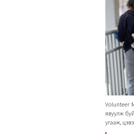
Volunteer 
явуулж буй
угааж, цэв