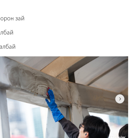
 орон зай
албай
талбай