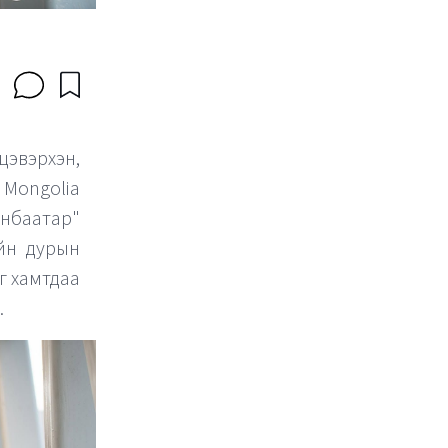
цэвэрхэн,
Mongolia
анбаатар"
айн дурын
г хамтдаа
.