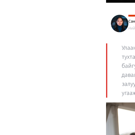
Са
Ний
Улаа
тухт
байг
дава
залу
угаа