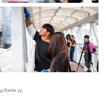
д бэлэн үү.