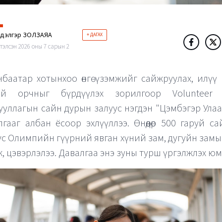
ндэлгэр ЗОЛЗАЯА
+ ДАГАХ
тэлсэн 2026 оны 7 сарын 2
нбаатар хотынхоо өнгө үзэмжийг сайжруулах, илүү 
ай орчныг бүрдүүлэх зорилгоор Volunteer 
ууллагын сайн дурын залуус нэгдэн "Цэмбэгэр Ула
лгааг албан ёсоор эхлүүллээ. Өнөөдөр 500 гаруй с
ус Олимпийн гүүрний явган хүний зам, дугуйн замы
ж, цэвэрлэлээ. Давалгаа энэ зуны турш үргэлжлэх юм