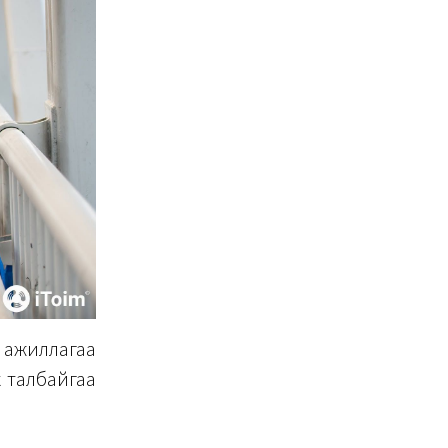
л ажиллагаа
х талбайгаа