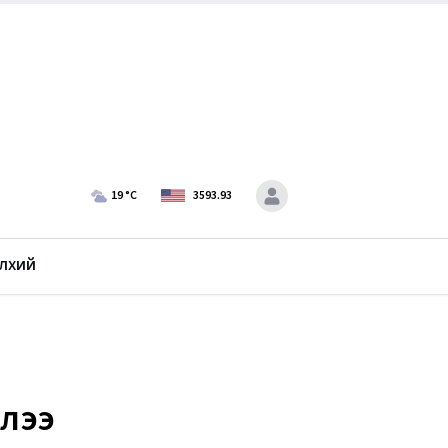
19
°C
3593.93
лхий
ллээ