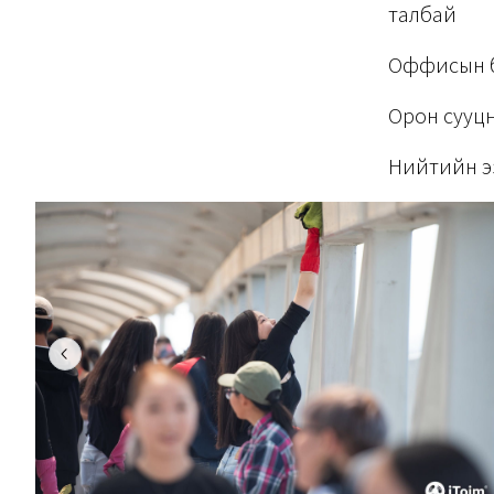
талбай
Оффисын ба
Орон сууцн
Нийтийн э