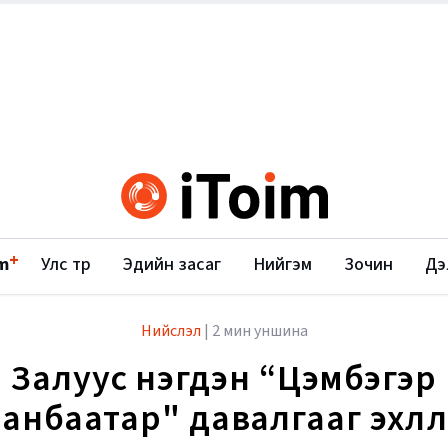
+
m
Улс төр
Эдийн засаг
Нийгэм
Зочин
Дэ
Нийслэл
|
2 мин уншина
Залуус нэгдэн “Цэмбэгэр
анбаатар" давалгааг эхлүү