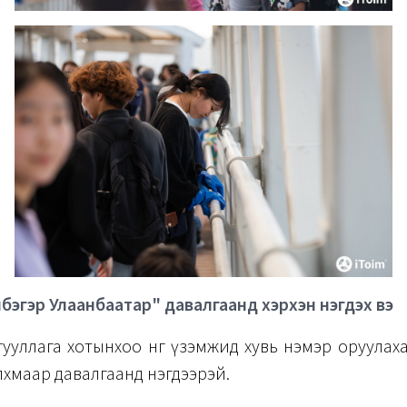
бэгэр Улаанбаатар" давалгаанд хэрхэн нэгдэх вэ
ууллага хотынхоо өнгө үзэмжид хувь нэмэр оруулаха
лхмаар давалгаанд нэгдээрэй.