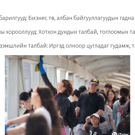
рилгууд: Бизнес төв, албан байгууллагуудын гадна
ы хорооллууд: Хотхон дундын талбай, тоглоомын т
зэмшлийн талбай:
Иргэд олноор цугладаг гудамж, 