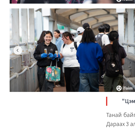
"Цэм
Танай байг
Дараах 3 а