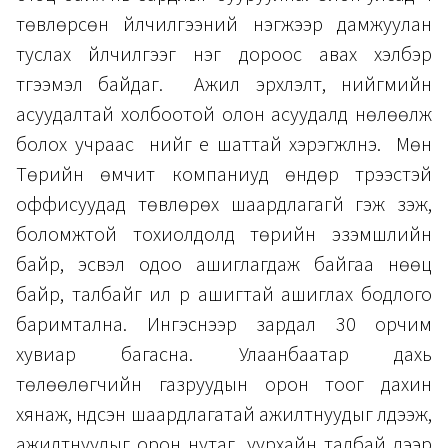
төвлөрсөн үйлчилгээний нэгжээр дамжуулан
туслах үйлчилгээг нэг дороос авах хэлбэр
түгээмэл байдаг. Ажил эрхлэлт, нийгмийн
асуудалтай холбоотой олон асуудалд нөлөөлж
болох учраас үүнийг үе шаттай хэрэгжүүлнэ. Мөн
Төрийн өмчит компаниуд өндөр түрээстэй
оффисуудад төвлөрөх шаардлагагүй гэж үзэж,
боломжтой тохиолдолд төрийн эзэмшлийн
байр, эсвэл одоо ашиглагдаж байгаа нөөц
байр, талбайг илүү үр ашигтай ашиглах бодлого
баримтална. Ингэснээр зардал 30 орчим
хувиар багасна. Улаанбаатар дахь
төлөөлөгчийн газруудын орон тоог дахин
хянаж, үндсэн шаардлагатай ажилтнуудыг үлдээж,
ажилтнуудыг орон нутаг, уурхайн талбай дээр