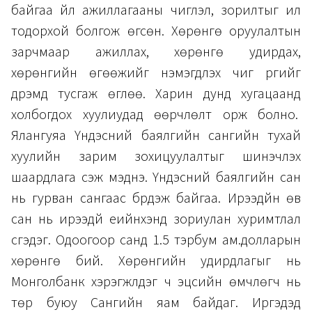
байгаа үйл ажиллагааны чиглэл, зорилтыг илүү
тодорхой болгож өгсөн. Хөрөнгө оруулалтын
зарчмаар ажиллах, хөрөнгө удирдах,
хөрөнгийн өгөөжийг нэмэгдүүлэх чиг үүргийг
дүрэмд тусгаж өглөө. Харин дунд хугацаанд
холбогдох хуулиудад өөрчлөлт орж болно.
Ялангуяа Үндэсний баялгийн сангийн тухай
хуулийн зарим зохицуулалтыг шинэчлэх
шаардлага үүсэж мэднэ. Үндэсний баялгийн сан
нь гурван сангаас бүрдэж байгаа. Ирээдүйн өв
сан нь ирээдүй үеийнхэнд зориулан хуримтлал
үүсгэдэг. Одоогоор санд 1.5 тэрбум ам.долларын
хөрөнгө бий. Хөрөнгийн удирдлагыг нь
Монголбанк хэрэгжүүлдэг ч эцсийн өмчлөгч нь
төр буюу Сангийн яам байдаг. Иргэдэд