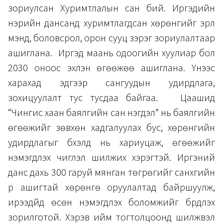
зориулсан Хуримтлалын сан бий. Иргэдийн
нэрийн дансанд хуримтлагдсан хөрөнгийг эрүүл
мэнд, боловсрол, орон сууц зэрэг зориулалтаар
ашиглана. Иргэд маань одоогийн хуулиар бол
2030 оноос эхлэн өгөөжөө ашиглана. Үүнээс
харахад эдгээр сангуудын удирдлага,
зохицуулалт тус тусдаа байгаа. Цаашид
“Чингис хаан баялгийн сан нэгдэл” нь баялгийн
өгөөжийг зөвхөн хадгалуулах бус, хөрөнгийн
удирдлагыг бүхэлд нь хариуцаж, өгөөжийг
нэмэгдүүлэх чиглэл шилжих хэрэгтэй. Иргэний
данс дахь 300 гаруй мянган төгрөгийг санхүүгийн
үр ашигтай хөрөнгө оруулалтад байршуулж,
ирээдүйд өсөн нэмэгдүүлэх боломжийг бүрдүүлэх
зорилготой. Хэрэв ийм тогтолцоонд шилжвэл