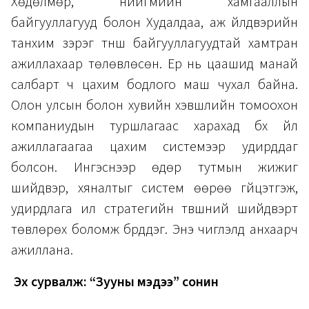
Хөдөлмөр, нийгмийн хамгааллын
байгууллагууд болон Худалдаа, аж үйлдвэрийн
танхим зэрэг түнш байгууллагуудтай хамтран
ажиллахаар төлөвлөсөн. Ер нь цаашид манай
салбарт ч цахим бодлого маш чухал байна.
Олон улсын болон хувийн хэвшлийн томоохон
компаниудын туршлагаас харахад бүх үйл
ажиллагаагаа цахим системээр удирддаг
болсон. Ингэснээр өдөр тутмын жижиг
шийдвэр, хяналтыг систем өөрөө гүйцэтгэж,
удирдлага илүү стратегийн түвшний шийдвэрт
төвлөрөх боломж бүрддэг. Энэ чиглэлд анхаарч
ажиллана.
Эх сурвалж: “Зууны мэдээ” сонин