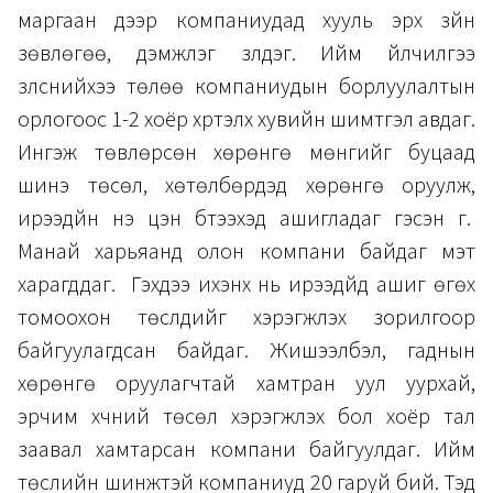
маргаан дээр компаниудад хууль эрх зүйн
зөвлөгөө, дэмжлэг үзүүлдэг. Ийм үйлчилгээ
үзүүлснийхээ төлөө компаниудын борлуулалтын
орлогоос 1-2 хоёр хүртэлх хувийн шимтгэл авдаг.
Ингэж төвлөрсөн хөрөнгө мөнгийг буцаад
шинэ төсөл, хөтөлбөрүүдэд хөрөнгө оруулж,
ирээдүйн үнэ цэн бүтээхэд ашигладаг гэсэн үг.
Манай харьяанд олон компани байдаг мэт
харагддаг. Гэхдээ ихэнх нь ирээдүйд ашиг өгөх
томоохон төслүүдийг хэрэгжүүлэх зорилгоор
байгуулагдсан байдаг. Жишээлбэл, гаднын
хөрөнгө оруулагчтай хамтран уул уурхай,
эрчим хүчний төсөл хэрэгжүүлэх бол хоёр тал
заавал хамтарсан компани байгуулдаг. Ийм
төслийн шинжтэй компаниуд 20 гаруй бий. Тэд