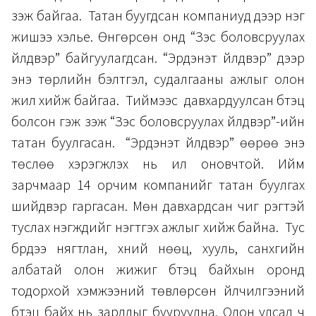
үзэж байгаа. Татан буугдсан компаниуд дээр нэг
жишээ хэлье. Өнгөрсөн онд “Зэс боловсруулах
үйлдвэр” байгуулагдсан. “Эрдэнэт үйлдвэр” дээр
энэ төрлийн бэлтгэл, судалгааны ажлыг олон
жил хийж байгаа. Тиймээс давхардуулсан бүтэц
болсон гэж үзэж “Зэс боловсруулах үйлдвэр”-ийн
татан буулгасан. “Эрдэнэт үйлдвэр” өөрөө энэ
төслөө хэрэгжүүлэх нь илүү оновчтой. Ийм
зарчмаар 14 орчим компанийг татан буулгах
шийдвэр гаргасан. Мөн давхардсан чиг үүрэгтэй
туслах нэгжүүдийг нэгтгэх ажлыг хийж байна. Тус
бүрдээ нягтлан, хүний нөөц, хууль, санхүүгийн
албатай олон жижиг бүтэц байхын оронд
тодорхой хэмжээний төвлөрсөн үйлчилгээний
бүтэц байх нь зардлыг бууруулна. Олон улсад ч