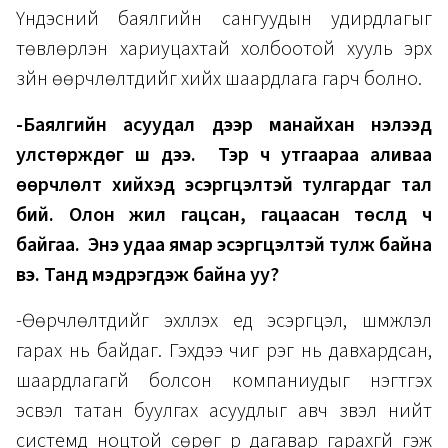
Үндэсний баялгийн сангуудын удирдлагыг
төвлөрүүлэн хариуцахтай холбоотой хууль эрх
зүйн өөрчлөлтүүдийг хийх шаардлага гарч болно.
-Баялгийн асуудал дээр манайхан нэлээд
улстөрждөг шүү дээ. Тэр ч утгаараа аливаа
өөрчлөлт хийхэд эсэргүүцэлтэй тулгардаг тал
бий. Олон жил гацсан, гацаасан төслүүд ч
байгаа. Энэ удаа ямар эсэргүүцэлтэй тулж байна
вэ. Танд мэдрэгдэж байна уу?
-Өөрчлөлтүүдийг эхлүүлэх үед эсэргүүцэл, шүүмжлэл
гарах нь байдаг. Гэхдээ чиг үүрэг нь давхардсан,
шаардлагагүй болсон компаниудыг нэгтгэх
эсвэл татан буулгах асуудлыг авч үзвэл нийт
системд ноцтой сөрөг үр дагавар гарахгүй гэж