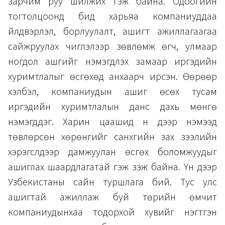
зарчим руу шилжих гэж байна. Одоогийн
тогтолцоонд бид харьяа компаниуддаа
үйлдвэрлэл, борлуулалт, ашигт ажиллагаагаа
сайжруулах чиглэлээр зөвлөмж өгч, улмаар
ногдол ашгийг нэмэгдүүлэх замаар иргэдийн
хуримтлалыг өсгөхөд анхаарч ирсэн. Өөрөөр
хэлбэл, компаниудын ашиг өсөх тусам
иргэдийн хуримтлалын данс дахь мөнгө
нэмэгддэг. Харин цаашид үүн дээр нэмээд
төвлөрсөн хөрөнгийг санхүүгийн зах зээлийн
хэрэгслүүдээр дамжуулан өсгөх боломжуудыг
ашиглах шаардлагатай гэж үзэж байна. Үүн дээр
Узбекистаны сайн туршлага бий. Тус улс
ашигтай ажиллаж буй төрийн өмчит
компаниудынхаа тодорхой хувийг нэгтгэн