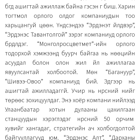
бүгд ашигтай ажиллаж байна гэсэн үг биш. Харин
тогтмол орлого олдог компаниудын тоо
харьцангуй цөөн. Үндсэндээ “Эрдэнэт үйлдвэр”,
“Эрдэнэс Тавантолгой” зэрэг компаниуд орлого
бүрдүүлдэг. “Монголросцветмет”-ийн орлого
тодорхой хэмжээнд буурч байгаа нь нөөцийн
асуудал болон олон жил үйл ажиллагаа
явуулсантай холбоотой. Мөн “Багануур”,
“Шивээ-Овоо” компаниуд бий. Эдгээр нь
ашигтай ажилладаггүй. Учир нь нүүрсний үнийг
төрөөс зохицуулдаг. Энэ хоёр компани нийлээд
Улаанбаатар хотын дулааны цахилгаан
станцуудын хэрэглэдэг нүүрсний 50 орчим
хувийг хангадаг, стратегийн ач холбогдолтой
байгууллагууд юм. “Эрдэнэс Алт”, “Дарханы