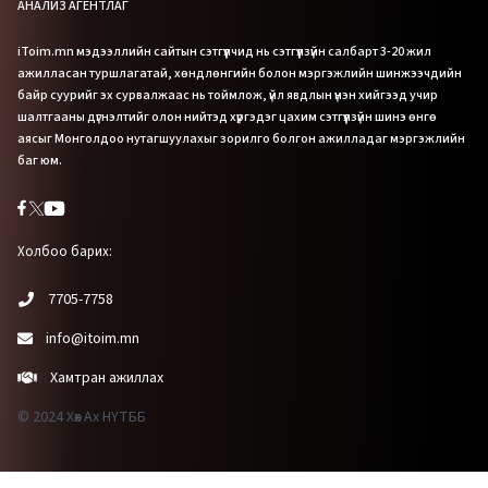
АНАЛИЗ АГЕНТЛАГ
iToim.mn мэдээллийн сайтын сэтгүүлчид нь сэтгүүлзүйн салбарт 3-20 жил
ажилласан туршлагатай, хөндлөнгийн болон мэргэжлийн шинжээчдийн
байр суурийг эх сурвалжаас нь тоймлож, үйл явдлын үнэн хийгээд учир
шалтгааны дүгнэлтийг олон нийтэд хүргэдэг цахим сэтгүүлзүйн шинэ өнгө
аясыг Монголдоо нутагшуулахыг зорилго болгон ажилладаг мэргэжлийн
баг юм.
Холбоо барих:
7705-7758
info@itoim.mn
Хамтран ажиллах
© 2024 Хөх Ах НҮТББ