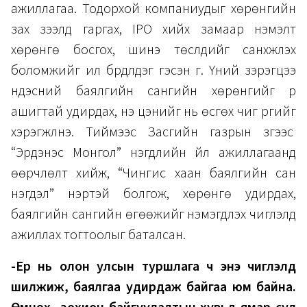
ажиллагаа. Тодорхой компаниудыг хөрөнгийн
зах зээлд гаргах, IPO хийх замаар нэмэлт
хөрөнгө босгох, шинэ төслүүдийг санхүүжүүлэх
боломжийг илүү бүрдүүлдэг гэсэн үг. Үүний зэрэгцээ
үндэсний баялгийн сангийн хөрөнгийг үр
ашигтай удирдах, үнэ цэнийг нь өсгөх чиг үүргийг
хэрэгжүүлнэ. Тиймээс Засгийн газрын зүгээс
“Эрдэнэс Монгол” нэгдлийн үйл ажиллагаанд
өөрчлөлт хийж, “Чингис хаан баялгийн сан
нэгдэл” нэртэй болгож, хөрөнгө удирдах,
баялгийн сангийн өгөөжийг нэмэгдүүлэх чиглэлд
ажиллах тогтоолыг баталсан.
-Ер нь олон улсын туршлага ч энэ чиглэлд
шилжиж, баялгаа удирдаж байгаа юм байна.