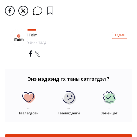
iToim
+ ДАГАХ
Үнэний талд
Энэ мэдээнд өгөх таны сэтгэгдэл ?
...
...
...
Таалагдсан
Таалагдаагүй
Зөв өнцөг