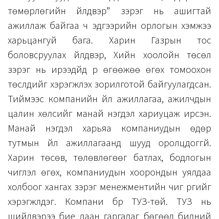
төмөрлөгийн үйлдвэр” зэрэг нь ашигтай
ажиллаж байгаа ч эдгээрийн орлогын хэмжээ
харьцангуй бага. Харин Газрын тос
боловсруулах үйлдвэр, Хийн хоолойн төсөл
зэрэг нь ирээдүйд үр өгөөжөө өгөх томоохон
төслүүдийг хэрэгжүүлэх зорилготой байгуулагдсан.
Тиймээс компанийн үйл ажиллагаа, ажилчдын
цалин хөлсийг манай нэгдэл хариуцаж ирсэн.
Манай нэгдэл харьяа компаниудын өдөр
тутмын үйл ажиллагаанд шууд оролцдоггүй.
Харин төсөв, төлөвлөгөөг батлах, бодлогын
чиглэл өгөх, компаниудын хоорондын уялдаа
холбоог хангах зэрэг менежментийн чиг үүргийг
хэрэгжүүлдэг. Компани бүр ТУЗ-төй. ТУЗ нь
шийдвэрээ бие даан гаргадаг бөгөөд бидний