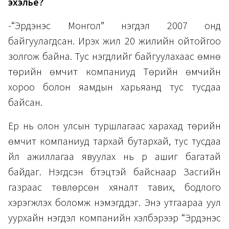
эхэлье?
-“Эрдэнэс Монгол” нэгдэл 2007 онд
байгуулагдсан. Ирэх жил 20 жилийн ойтойгоо
золгож байна. Тус нэгдлийг байгуулахаас өмнө
төрийн өмчит компаниуд Төрийн өмчийн
хороо болон яамдын харьяанд тус тусдаа
байсан.
Ер нь олон улсын туршлагаас харахад төрийн
өмчит компаниуд тархай бутархай, тус тусдаа
үйл ажиллагаа явуулах нь үр ашиг багатай
байдаг. Нэгдсэн бүтэцтэй байснаар Засгийн
газраас төвлөрсөн хяналт тавих, бодлого
хэрэгжүүлэх боломж нэмэгддэг. Энэ утгаараа уул
уурхайн нэгдэл компанийн хэлбэрээр “Эрдэнэс