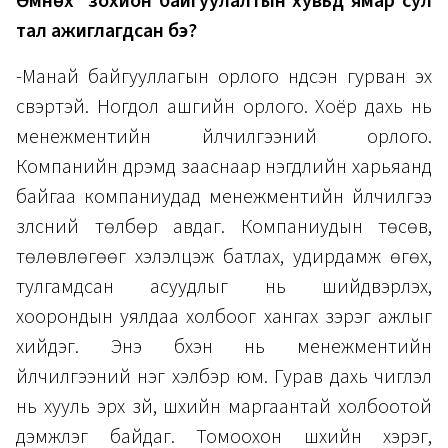
Өмнөх зохион байгуулалтын хувьд ямар сул
тал ажиглагдсан бэ?
-Манай байгууллагын орлого үндсэн гурван эх
үүсвэртэй. Ногдол ашгийн орлого. Хоёр дахь нь
менежментийн үйлчилгээний орлого.
Компанийн дүрэмд зааснаар нэгдлийн харьяанд
байгаа компаниудад менежментийн үйлчилгээ
үзүүлсний төлбөр авдаг. Компаниудын төсөв,
төлөвлөгөөг хэлэлцэж батлах, удирдамж өгөх,
тулгамдсан асуудлыг нь шийдвэрлэх,
хоорондын уялдаа холбоог хангах зэрэг ажлыг
хийдэг. Энэ бүхэн нь менежментийн
үйлчилгээний нэг хэлбэр юм. Гурав дахь чиглэл
нь хууль эрх зүй, шүүхийн маргаантай холбоотой
дэмжлэг байдаг. Томоохон шүүхийн хэрэг,