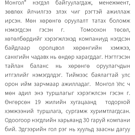
Монгол” нэгдэл байгуулагдаж, менежмент,
зөвлөх үйлчилгээ үзүүлэх чиг үүрэгтэй ажиллаж
ирсэн. Мөн хөрөнгө оруулалт татах боломж
нэмэгдсэн гэсэн үг. Томоохон төсөл,
хөтөлбөрүүдийг хэрэгжүүлэхэд компаниуд нэгдсэн
байдлаар оролцвол хөрөнгийн хэмжээ,
санхүүгийн чадавх нь өндөр харагддаг. Нэгтгэсэн
тайлан баланс нь хөрөнгө оруулагчдын
итгэлийг нэмэгдүүлдэг. Тиймээс баялагтай улс
орон ийм зарчмаар ажилладаг. Монгол Улс ч
мөн адил энэ туршлагыг хэрэгжүүлсэн гэсэн үг.
Өнгөрсөн 19 жилийн хугацаанд тодорхой
хэмжээний туршлага, сургамж хуримтлагдсан.
Одоогоор нэгдлийн харьяанд 30 гаруй компани
бий. Эдгээрийн гол үүрэг нь хуульд заасны дагуу