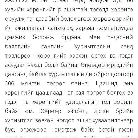
ажиллах ёстой. Эсвэл төрд ногдож буй 66
хувийн хөрөнгийг үр ашигтай төсөлд хөрөнгө
оруулж, тэндээс бий болох өгөөжөөрөө өөрийн
үйл ажиллагааг санхүүжүүлэх, харьяа компаниудаа
дэмжих боломж бүрдэнэ. Мөн Үндэсний
баялгийн сангийн Хуримтлалын санд
төвлөрсөн хөрөнгийг хэрхэн өсгөх вэ гэдэг
асуудал чухал болж байна. Өнөөдөр иргэдийн
дансанд байгаа хуримтлалын дүн ойролцоогоор
306 мянган төгрөг байна. Цаашид энэ
хөрөнгийг цаашлаад нэг сая төгрөг болгох вэ
гэдэг нь хөрөнгийн удирдлагын гол зорилт
байх юм. Өөрөөр хэлбэл, иргэн бүрийн
хуримтлал зөвхөн ногдол ашиг хуваарилснаар
бус, өгөөжөөр нэмэгдэж байх ёстой гэсэн