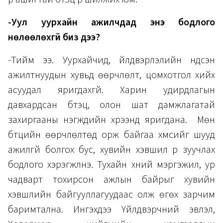
-Уул уурхайн ажилчдад энэ бодлого
нөлөөлөхгүй биз дээ?
-Тийм ээ. Уурхайчид, үйлдвэрлэлийн үндсэн
ажилтнуудын хувьд өөрчлөлт, цомхотгол хийх
асуудал яригдахгүй. Харин удирдлагын
давхардсан бүтэц, олон шат дамжлагатай
захиргааны нэгжүүдийн хүрээнд яригдана. Мөн
бүтцийн өөрчлөлтөд орж байгаа хүмүүсийг шууд
ажилгүй болгох бус, хувийн хэвшил рүү зуучлах
бодлого хэрэгжүүлнэ. Тухайн хүний мэргэжил, ур
чадварт тохирсон ажлын байрыг хувийн
хэвшлийн байгууллагуудаас олж өгөх зарчим
баримтална. Ингэхдээ Үйлдвэрчний эвлэл,