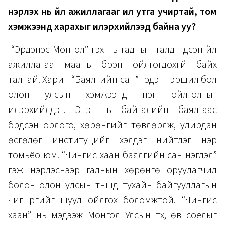
нэрлэх нь үйл ажиллагааг илүү утга учиртай, том
хэмжээнд харахыг илэрхийлээд байна уу?
-“Эрдэнэс Монгол” гэх нь гаднын талд үндсэн үйл
ажиллагаа маань бүрэн ойлгогдохгүй байх
талтай. Харин “Баялгийн сан” гэдэг нэршил бол
олон улсын хэмжээнд нэг ойлголтыг
илэрхийлдэг. Энэ нь байгалийн баялгаас
бүрдсэн орлого, хөрөнгийг төвлөрүүлж, удирдан
өсгөдөг институцийг хэлдэг нийтлэг нэр
томьёо юм. “Чингис хаан баялгийн сан нэгдэл”
гэж нэрлэснээр гаднын хөрөнгө оруулагчид
болон олон улсын түншүүд тухайн байгууллагын
чиг үүргийг шууд ойлгох боломжтой. “Чингис
хаан” нь мэдээж Монгол Улсын түүх, өв соёлыг