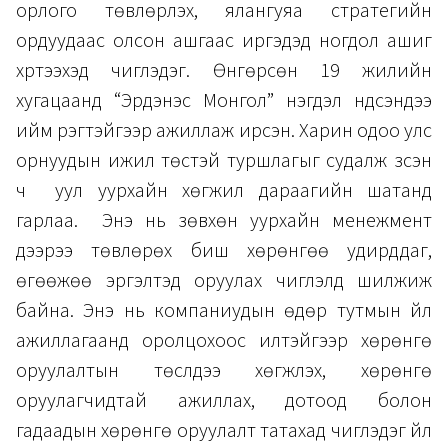
орлого төвлөрүүлэх, ялангуяа стратегийн
ордуудаас олсон ашгаас иргэдэд ногдол ашиг
хүртээхэд чиглэдэг. Өнгөрсөн 19 жилийн
хугацаанд “Эрдэнэс Монгол” нэгдэл үндсэндээ
ийм үүрэгтэйгээр ажиллаж ирсэн. Харин одоо улс
орнуудын ижил төстэй туршлагыг судалж үзсэн
ч уул уурхайн хөгжил дараагийн шатанд
гарлаа. Энэ нь зөвхөн уурхайн менежмент
дээрээ төвлөрөх биш хөрөнгөө удирддаг,
өгөөжөө эргэлтэд оруулах чиглэлд шилжиж
байна. Энэ нь компаниудын өдөр тутмын үйл
ажиллагаанд оролцохоос илүүтэйгээр хөрөнгө
оруулалтын төслүүдээ хөгжүүлэх, хөрөнгө
оруулагчидтай ажиллах, дотоод болон
гадаадын хөрөнгө оруулалт татахад чиглэдэг үйл