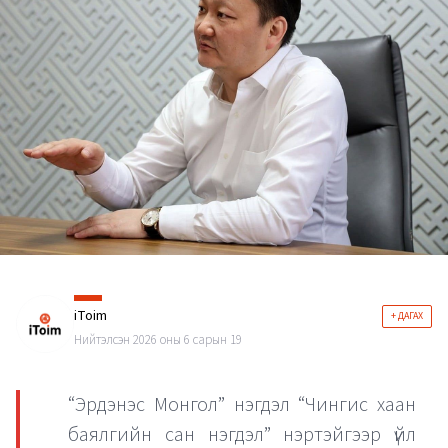
iToim
+ ДАГАХ
Нийтэлсэн 2026 оны 6 сарын 19
“Эрдэнэс Монгол” нэгдэл “Чингис хаан
баялгийн сан нэгдэл” нэртэйгээр үйл