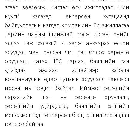
зүгээс зөвлөмж, чиглэл өгч ажилладаг. Ний
нуугүй хэлэхэд, өнгөрсөн хугацаанд
байгууллагын нэгдэл компанийн үйл ажиллагаа
төрийн яамны шинжтэй болж ирсэн. Үүнийг
алдаа гэж хэлэхгүй ч харж анхаарах ёстой
асуудал мөн. Үндсэн чиг үүрэг болох хөрөнгө
оруулалт татах, IPO гаргах, баялгийн сан
удирдах ажлаас илүүтэйгээр харьяа
компаниудын өдөр тутмын асуудалд төвлөрч
ирсэн нь бодит байдал. Иймээс хөгжлийн
дараагийн шат нь хөрөнгө оруулалт,
хөрөнгийн удирдлага, баялгийн сангийн
менежментэд төвлөрсөн бүтэц рүү шилжих явдал
гэж үзэж байгаа.