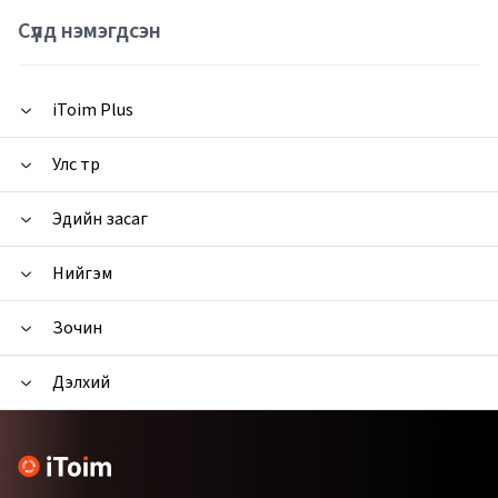
Сүүлд нэмэгдсэн
iToim Plus
Улс төр
Эдийн засаг
Нийгэм
Зочин
Дэлхий