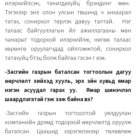
илэрхийлсэн, танигдахуйц брэндинг мөн.
Тэгэхээр энэ олон улсын түвшинд ч анхаарал
татах, сонирхол төрүүлэх давуу талтай. Нэг
талаас байгууллагын үйл ажиллагааны мөн
чанарыг тодорхой илэрхийлж, нөгөө талаас
хөрөнгө оруулагчдад ойлгомжтой, сонирхол
татахуйц бүтэц болж байгаа гэсэн үг юм.
-Засгийн газрын баталсан тогтоолын дагуу
өөрчлөлт хийхэд хууль, эрх зүйн хувьд ямар
нэгэн асуудал гарах уу. Ямар шинэчлэл
шаардлагатай гэж үзэж байна вэ?
-Засгийн газрын тогтоолтой уялдуулан
компанийн дүрэмд тодорхой өөрчлөлтүүд оруулж
баталсан. Цаашид хэрэгжүүлэхээр төлөвлөж