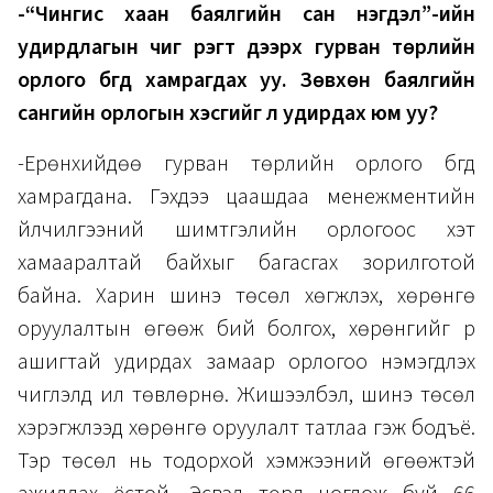
-“Чингис хаан баялгийн сан нэгдэл”-ийн
удирдлагын чиг үүрэгт дээрх гурван төрлийн
орлого бүгд хамрагдах уу. Зөвхөн баялгийн
сангийн орлогын хэсгийг л удирдах юм уу?
-Ерөнхийдөө гурван төрлийн орлого бүгд
хамрагдана. Гэхдээ цаашдаа менежментийн
үйлчилгээний шимтгэлийн орлогоос хэт
хамааралтай байхыг багасгах зорилготой
байна. Харин шинэ төсөл хөгжүүлэх, хөрөнгө
оруулалтын өгөөж бий болгох, хөрөнгийг үр
ашигтай удирдах замаар орлогоо нэмэгдүүлэх
чиглэлд илүү төвлөрнө. Жишээлбэл, шинэ төсөл
хэрэгжүүлээд хөрөнгө оруулалт татлаа гэж бодъё.
Тэр төсөл нь тодорхой хэмжээний өгөөжтэй