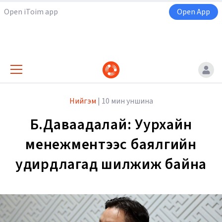
Open iToim app
Open App
Нийгэм
|
10 мин уншина
Б.Даваадалай: Уурхайн
менежментээс баялгийн
удирдлагад шилжиж байна