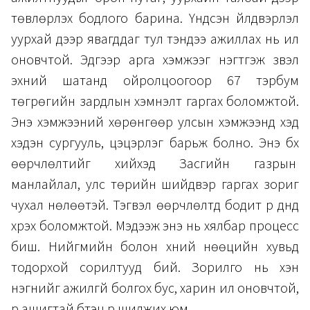
төвлөрүүлэх бодлого барина. Үндсэн үйлдвэрлэл
уурхай дээр явагддаг тул тэндээ ажиллах нь илүү
оновчтой. Эдгээр арга хэмжээг нэгтгэж үзвэл
эхний шатанд ойролцоогоор 67 тэрбум
төгрөгийн зардлын хэмнэлт гаргах боломжтой.
Энэ хэмжээний хөрөнгөөр улсын хэмжээнд хэд
хэдэн сургууль, цэцэрлэг барьж болно. Энэ бүх
өөрчлөлтийг хийхэд Засгийн газрын
манлайлал, улс төрийн шийдвэр гаргах зориг
чухал нөлөөтэй. Тэгвэл өөрчлөлтүүд бодит үр дүнд
хүрэх боломжтой. Мэдээж энэ нь хялбар процесс
биш. Нийгмийн болон хүний нөөцийн хувьд
тодорхой сорилтууд бий. Зорилго нь хэн
нэгнийг ажилгүй болгох бус, харин илүү оновчтой,
үр ашигтай бүтэц рүү шилжих юм.