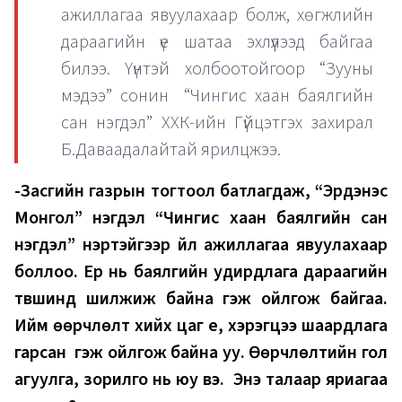
ажиллагаа явуулахаар болж, хөгжлийн
дараагийн үе шатаа эхлүүлээд байгаа
билээ. Үүнтэй холбоотойгоор “Зууны
мэдээ” сонин “Чингис хаан баялгийн
сан нэгдэл” ХХК-ийн Гүйцэтгэх захирал
Б.Даваадалайтай ярилцжээ.
-Засгийн газрын тогтоол батлагдаж, “Эрдэнэс
Монгол” нэгдэл “Чингис хаан баялгийн сан
нэгдэл” нэртэйгээр үйл ажиллагаа явуулахаар
боллоо. Ер нь баялгийн удирдлага дараагийн
түвшинд шилжиж байна гэж ойлгож байгаа.
Ийм өөрчлөлт хийх цаг үе, хэрэгцээ шаардлага
гарсан гэж ойлгож байна уу. Өөрчлөлтийн гол
агуулга, зорилго нь юу вэ. Энэ талаар яриагаа