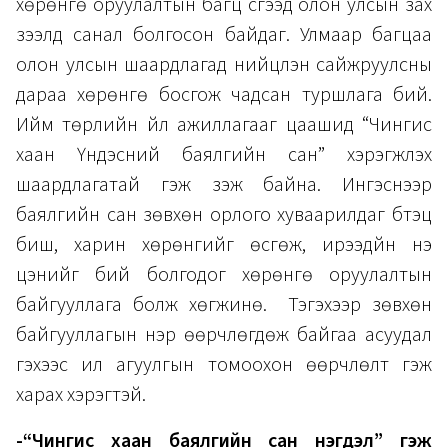
хөрөнгө оруулалтын багц үүсгээд олон улсын зах
зээлд санал болгосон байдаг. Улмаар багцаа
олон улсын шаардлагад нийцүүлэн сайжруулсны
дараа хөрөнгө босгож чадсан туршлага бий.
Ийм төрлийн үйл ажиллагааг цаашид “Чингис
хаан Үндэсний баялгийн сан” хэрэгжүүлэх
шаардлагатай гэж үзэж байна. Ингэснээр
баялгийн сан зөвхөн орлого хуваарилдаг бүтэц
биш, харин хөрөнгийг өсгөж, ирээдүйн үнэ
цэнийг бий болгодог хөрөнгө оруулалтын
байгууллага болж хөгжинө. Тэгэхээр зөвхөн
байгууллагын нэр өөрчлөгдөж байгаа асуудал
гэхээс илүү агуулгын томоохон өөрчлөлт гэж
харах хэрэгтэй.
-“Чингис хаан баялгийн сан нэгдэл” гэж