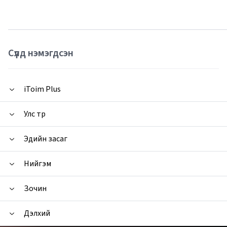
Сүүлд нэмэгдсэн
iToim Plus
Улс төр
Эдийн засаг
Нийгэм
Зочин
Дэлхий