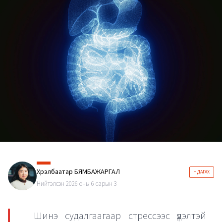
Хүрэлбаатар БЯМБАЖАРГАЛ
+ ДАГАХ
Нийтэлсэн 2026 оны 6 сарын 3
Шинэ судалгаагаар стрессээс үүдэлтэй