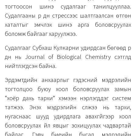
тогтоосон шинэ судалгааг танилцууллаа.
Судалгааны үр дүн стрессээс шалтгаалсан өтгөн
хаталтыг эмчлэх шинэ арга боловсруулах
боломж байгааг харуулжээ.
Судалгааг Субхаш Кулкарни удирдсан бөгөөд үр
дүн нь
Journal of Biological Chemistry
сэтгүүлд
нийтлэгдсэн байна.
Эрдэмтдийн анхаарлыг гэдэсний мэдрэлийн
тогтолцоо буюу хоол боловсруулах замын
“хоёр дахь тархи” хэмээн нэрлэгддэг систем
татжээ. Энэхүү мэдрэлийн сүлжээ нь тархи,
нугаснаас шууд удирдлага авахгүйгээр хоол
боловсруулах үйл явцыг зохицуулах чадвартай
байдаг. Гэвч биеийн бусад мэдрэлийн