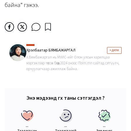
байна” гэжээ.
Хүрэлбаатар БЯМБАЖАРГАЛ
+ ДАГАХ
Х.Бямбажаргал нь МУИС-ийг Олон улсын харилцаа
мэргэжлээр төгссөн бөгөөд 2024 оноос iToim.mn сайтад сэтгүүлч,
орчуулагчаар ажиллаж байна.
Энэ мэдээнд өгөх таны сэтгэгдэл ?
...
...
...
Таалагдсан
Таалагдаагүй
Зөв өнцөг