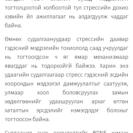
тогтолцоотой холбоотой тул стрессийн дохио
хэвийн үйл ажиллагааг нь алдагдуулж чаддаг
байна.
Өмнөх судалгаануудаар стрессийн даавар
гэдэсний мэдрэлийн тохиололд саад учруулдаг
нь тогтоогдсон ч яг ямар механизмаар
явагддаг нь тодорхойгүй байжээ. Харин энэ
удаагийн судалгаагаар стресс гэдэсний эсүүдийн
хоорондын мэдээлэл дамжуулалтыг саатуулж,
улмаар хоол боловсруулах замын
хөдөлгөөнийг удаашруулан архаг өтгөн
хаталтын эрсдэлийг нэмэгдүүлдэг болохыг
тогтоосон байна.
Судлаачид энэхүү өөрчлөлтийг BDNF хэмээх