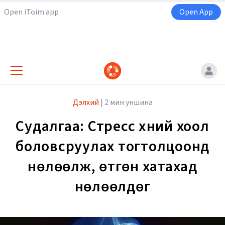
Open iToim app
Open App
Дэлхий
|
2 мин уншина
Судалгаа: Стресс хүний хоол
боловсруулах тогтолцоонд
нөлөөлж, өтгөн хатахад
нөлөөлдөг