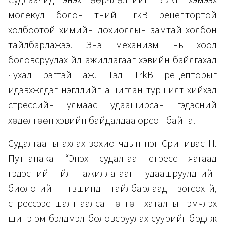
молекул болон түүний TrkB рецептортой
холбоотой химийн дохиоллын замтай холбон
тайлбарлажээ. Энэ механизм нь хоол
боловсруулах үйл ажиллагааг хэвийн байлгахад
чухал үүрэгтэй аж. Тэд TrkB рецепторыг
идэвхжүүлдэг нэгдлийг ашиглан туршилт хийхэд
стрессийн улмаас удааширсан гэдэсний
хөдөлгөөн хэвийн байдалдаа орсон байна.
Судалгааны ахлах зохиогчдын нэг Сринивас Н.
Путтапака “Энэхүү судалгаа стресс яагаад
гэдэсний үйл ажиллагааг удаашруулдгийг
биологийн түвшинд тайлбарлаад зогсохгүй,
стрессээс шалтгаалсан өтгөн хаталтыг эмчлэх
шинэ эм бэлдмэл боловсруулах суурийг бүрдүүлж