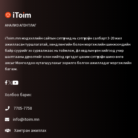
АНАЛИЗ АГЕНТЛАГ
iToim.mn мэдээллийн сайтын сэтгүүлчид нь сэтгүүлзүйн салбарт 3-20 жил
ажилласан туршлагатай, хөндлөнгийн болон мэргэжлийн шинжээчдийн
байр суурийг эх сурвалжаас нь тоймлож, үйл явдлын үнэн хийгээд учир
шалтгааны дүгнэлтийг олон нийтэд хүргэдэг цахим сэтгүүлзүйн шинэ өнгө
аясыг Монголдоо нутагшуулахыг зорилго болгон ажилладаг мэргэжлийн
баг юм.
Холбоо барих:
7705-7758
info@itoim.mn
Хамтран ажиллах