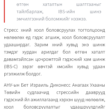
өтгөн хаталтын шалтгааныг
тайлбарлаж, IBS-ийн шинэ
эмчилгээний боломжийг нээжээ.
Стресс хүний хоол боловсруулах тогтолцоонд
нөлөөлөх үед гэдэс агшиж, хоол боловсруулалт
удааширдаг. Зарим хүний хувьд энэ шинж
тэмдэг хурдан арилдаг бол өтгөн хаталт
давамгайлсан цочромтгой гэдэсний хам шинж
(IBS-C) зэрэг өвчтэй хүмүүсийн хувьд удаан
үргэлжилж болдог.
АНУ-ын Бет Израиль Диконесс Анагаах Ухааны
Төвийн судлаачид стрессийн дааврууд
гэдэсний үйл ажиллагаанд хэрхэн шууд нөлөөлж,
хоол боловсруулалтыг удаашруулдгийг