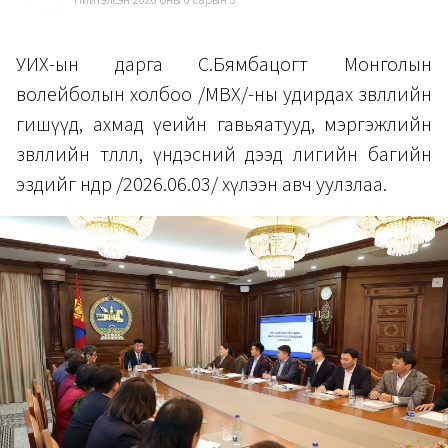
УИХ-ын дарга С.Бямбацогт
Монголын
волейболын холбоо /МВХ/-ны удирдах зөвлөлийн
гишүүд, ахмад үеийн гавьяатууд, мэргэжлийн
зөвлөлийн төлөөлөл, үндэсний дээд лигийн багийн
эздийг өнөөдөр /2026.06.03/ хүлээн авч уулзлаа.