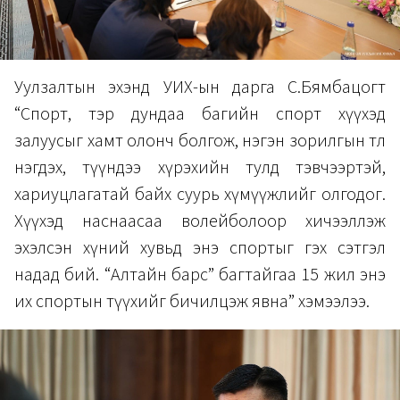
Уулзалтын эхэнд УИХ-ын дарга С.Бямбацогт
“Спорт, тэр дундаа багийн спорт хүүхэд
залуусыг хамт олонч болгож, нэгэн зорилгын төлөө
нэгдэх, түүндээ хүрэхийн тулд тэвчээртэй,
хариуцлагатай байх суурь хүмүүжлийг олгодог.
Хүүхэд наснаасаа волейболоор хичээллэж
эхэлсэн хүний хувьд энэ спортыг гэх сэтгэл
надад бий. “Алтайн барс” багтайгаа 15 жил энэ
их спортын түүхийг бичилцэж явна” хэмээлээ.