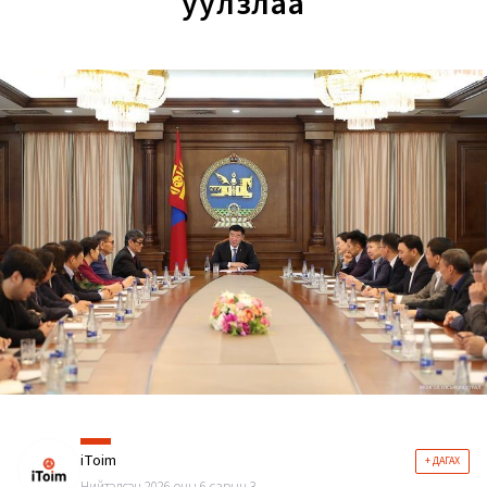
уулзлаа
iToim
+ ДАГАХ
Нийтэлсэн 2026 оны 6 сарын 3