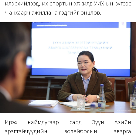
илэрхийлээд, их спортын хөгжилд УИХ-ын зүгээс
ч анхаарч ажиллана гэдгийг онцлов.
Ирэх наймдугаар сард Зүүн Азийн
эрэгтэйчүүдийн волейболын аварга