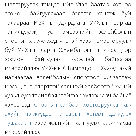
шалгаруулах тэмцээнийг Улаанбаатар хотноо
зохион байгуулахаар бэлтгэл хангаж буй
талаараа МВХ-ны удирдлага УИХ-ын даргад
танилцуулж, тус тэмцээнийг волейболын
спортыг хөгжүүлэхэд үнэтэй хувь нэмэр оруулж
буй УИХ-ын дарга С.Бямбацогтын ивээл дор
зохион байгуулах хүсэлтэй байгаагаа
илэрхийллээ. УИХ-ын С.Бямбацогт "Хүүхэд ахуй
наснаасаа волейболын спортоор хичээллэж
ирсэн, энэ спорттой салшгүй холбоотой хүний
хувьд хүсэлтийг баяртайгаар хүлээж авч байна”
хэмээгээд,
Спортын салбарт хөрөнгө оруулсан аж
ахуйн нэгжүүдэд татварын хөнгөлөлт эдлүүлэх
тушаалын
хэрэгжилтийг хангуулж ажиллахаа
илэрхийллээ.