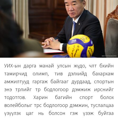
УИХ-ын дарга манай улсын жүдо, чөлөөт бөхийн
тамирчид олимп, тив дэлхийд бахархам
амжилтууд гаргаж байгааг дурдаад, спортын
энэ төрлийг төр бодлогоор дэмжиж ирснийг
тодотгов. Харин багийн спорт болох
волейболыг төрөөс бодлогоор дэмжин, туслалцаа
үзүүлэх цаг нь болсон гэж үзэж буйгаа