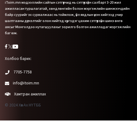
iToim.mn мэдээллийн сайтын сэтгүүлчид нь сэтгүүлзүйн салбарт 3-20 жил
ажилласан туршлагатай, хөндлөнгийн болон мэргэжлийн шинжээчдийн
байр суурийг эх сурвалжаас нь тоймлож, үйл явдлын үнэн хийгээд учир
шалтгааны дүгнэлтийг олон нийтэд хүргэдэг цахим сэтгүүлзүйн шинэ өнгө
аясыг Монголдоо нутагшуулахыг зорилго болгон ажилладаг мэргэжлийн
баг юм.
Холбоо барих:
7705-7758
info@itoim.mn
Хамтран ажиллах
© 2024 Хөх Ах НҮТББ