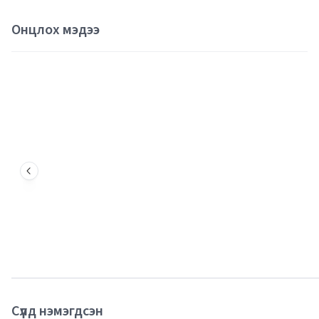
Онцлох мэдээ
Сүүлд нэмэгдсэн