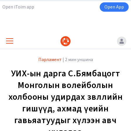
Open iToim app
Open App
Парламент
|
2 мин уншина
УИХ-ын дарга С.Бямбацогт
Монголын волейболын
холбооны удирдах зөвлөлийн
гишүүд, ахмад үеийн
гавьяатуудыг хүлээн авч