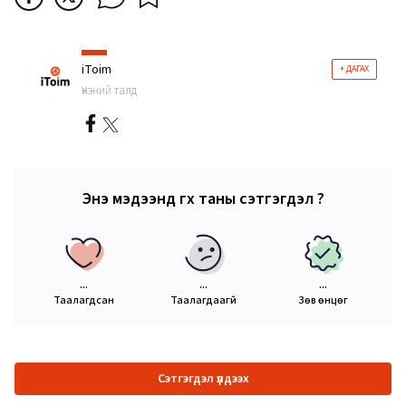
iToim
+ ДАГАХ
Үнэний талд
Энэ мэдээнд өгөх таны сэтгэгдэл ?
...
...
...
Таалагдсан
Таалагдаагүй
Зөв өнцөг
Сэтгэгдэл үлдээх