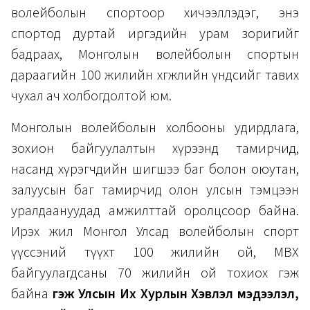
волейболын спортоор хичээллэдэг, энэ
спортод дуртай иргэдийн урам зоригийг
бадраах, Монголын волейболын спортын
дараагийн 100 жилийн хөгжлийн үндсийг тавих
чухал ач холбогдолтой юм.
Монголын волейболын холбооны удирдлага,
зохион байгуулалтын хүрээнд тамирчид,
насанд хүрэгчдийн шигшээ баг болон оюутан,
залуусын баг тамирчид олон улсын тэмцээн
уралдаануудад амжилттай оролцсоор байна.
Ирэх жил Монгол Улсад волейболын спорт
үүссэний түүхт 100 жилийн ой, МВХ
байгуулагдсаны 70 жилийн ой тохиох гэж
байна
гэж Улсын Их Хурлын Хэвлэл мэдээлэл,