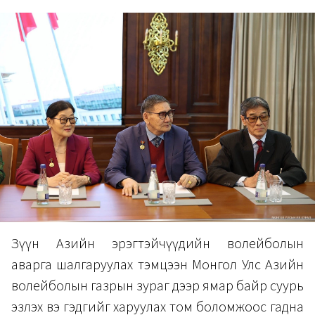
Зүүн Азийн эрэгтэйчүүдийн волейболын
аварга шалгаруулах тэмцээн Монгол Улс Азийн
волейболын газрын зураг дээр ямар байр суурь
эзлэх вэ гэдгийг харуулах том боломжоос гадна