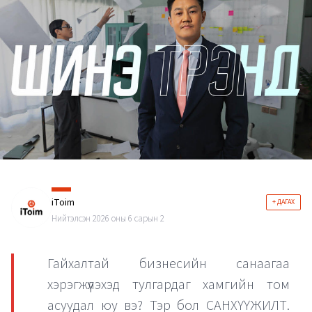
iToim
+ ДАГАХ
Нийтэлсэн 2026 оны 6 сарын 2
Гайхалтай бизнесийн санаагаа
хэрэгжүүлэхэд тулгардаг хамгийн том
асуудал юу вэ? Тэр бол САНХҮҮЖИЛТ.