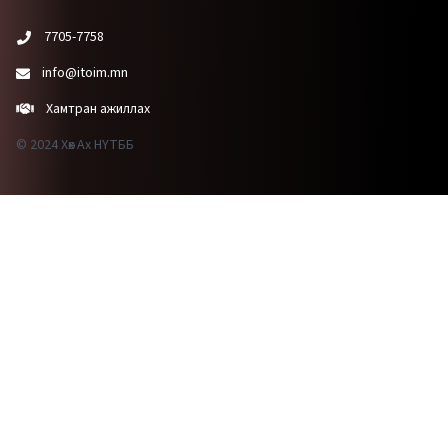
7705-7758
info@itoim.mn
Хамтран ажиллах
© 2024 Хөх Ах НҮТББ