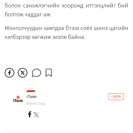
болон санхүүжүүлэгчийн хооронд итгэлцлийг бий
болгож чаддаг аж.
Монголчуудын хамтдаа бүтээх соёл шинэ цагийн
хэлбэрээр хөгжиж эхэлж байна.
iToim
+ ДАГАХ
Үнэний талд