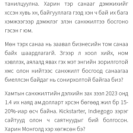
танилцуулна. Харин тэр санааг дэмжихийг
хүссэн хувь хүн, байгууллага гээд хэн ч бай их бага
хэмжээгээр дэмжлэг үзүүлэн санхүүжилтээ босгоно
гэсэн үг юм.
Мөн тэрхүү санаа нь заавал бизнесийн том санаа
байх шаардлагагүй. Зүгээр л хоол хийх, ном
хэвлүүлэх, аялалд явах гэх мэт энгийн зорилготой
хүмүүс олон нийтээс санхүүжилт босгоод санаагаа
биелүүлсэн байдаг нь сонирхолтой байгаа биз?
Хамтын санхүүжилтийн дэлхийн зах зээл 2023 онд
1.4 их наяд ам.долларт хүрсэн бөгөөд жил бүр 15-
20%-иар өсч байна. Kickstarter, Indiegogo зэрэг
сайтууд олон ч саятнуудыг бий болгосон.
Харин Монголд хэр хөгжсөн бэ?