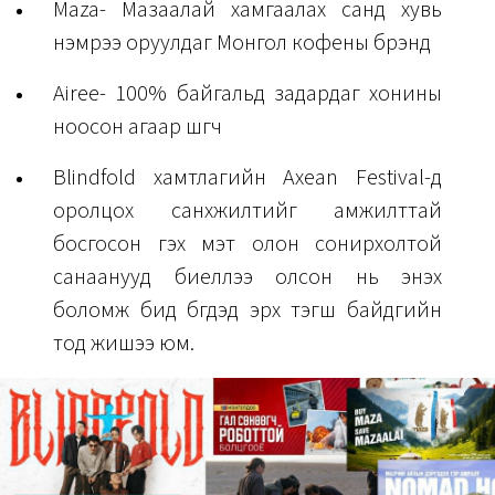
Maza- Мазаалай хамгаалах санд хувь
нэмрээ оруулдаг Монгол кофены брэнд
Airee- 100% байгальд задардаг хонины
ноосон агаар шүүгч
Blindfold хамтлагийн Axean Festival-д
оролцох санхүүжилтийг амжилттай
босгосон гэх мэт олон сонирхолтой
санаанууд биеллээ олсон нь энэхүү
боломж бид бүгдэд эрх тэгш байдгийн
тод жишээ юм.