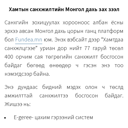
Хамтын санхүүжилтийн Монгол дахь зах зээл
Санхүүгийн зохицуулах хорооноос албан ёсны
эрхээ авсан Монгол дахь цорын ганц платформ
бол
Fundea.mn
юм. Энэхүү вэбсайт дээр “Хамтдаа
санхүүжүүлцгээе” уриан дор нийт 77 гаруй төсөл
400 орчим сая төгрөгийн санхүүжилт босгосон
байдаг бөгөөд өнөөдөр ч гэсэн энэ тоо
нэмэгдсээр байна.
Энэ дундаас бидний мэдэх олон ч төслүүд
амжилттай санхүүжилтээ босгосон байдаг.
Жишээ нь:
E-geree- цахим гэрээний систем