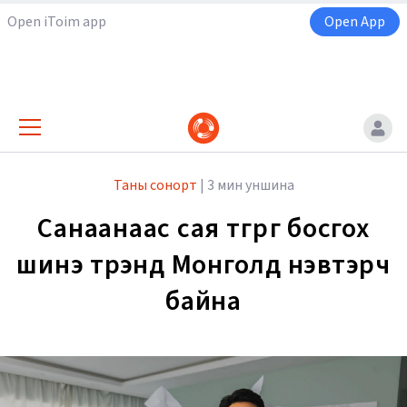
Open iToim app
Open App
Таны сонорт
|
3 мин уншина
Санаанаас сая төгрөг босгох
шинэ трэнд Монголд нэвтэрч
байна