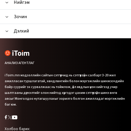
Нийгэм
Зочин
Дэлхий
АНАЛИЗ АГЕНТЛАГ
iToim.mn мэдээллийн сайтын сэтгүүлчид нь сэтгүүлзүйн салбарт 3-20 жил
ажилласан туршлагатай, хөндлөнгийн болон мэргэжлийн шинжээчдийн
байр суурийг эх сурвалжаас нь тоймлож, үйл явдлын үнэн хийгээд учир
шалтгааны дүгнэлтийг олон нийтэд хүргэдэг цахим сэтгүүлзүйн шинэ өнгө
аясыг Монголдоо нутагшуулахыг зорилго болгон ажилладаг мэргэжлийн
баг юм.
Холбоо барих: