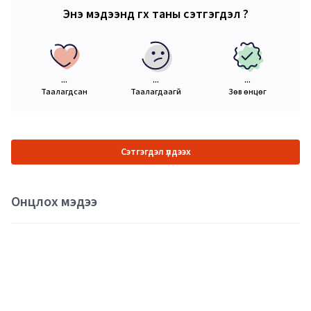
Энэ мэдээнд өгөх таны сэтгэгдэл ?
...
...
...
Таалагдсан
Таалагдаагүй
Зөв өнцөг
Сэтгэгдэл үлдээх
Онцлох мэдээ