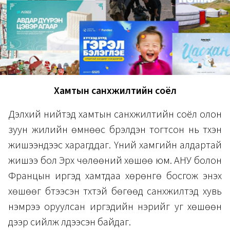
Хамтын санхүүжилтийн соёл
Дэлхий нийтэд хамтын санхүүжилтийн соёл олон
зуун жилийн өмнөөс бүрэлдэн тогтсон нь түүхэн
жишээнүүдээс харагддаг. Үүний хамгийн алдартай
жишээ бол Эрх чөлөөний хөшөө юм. АНУ болон
Францын иргэд хамтдаа хөрөнгө босгож энэхүү
хөшөөг бүтээсэн түүхтэй бөгөөд санхүүжилтэд хувь
нэмрээ оруулсан иргэдийн нэрийг уг хөшөөн
дээр сийлж үлдээсэн байдаг.