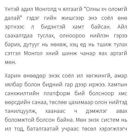
Үүнтэй адил Монголд ч ялгаагүй “Олны хүч оломгүй
далай” гэдэг үгийн жишгээр энэ соёл өнө
эртнээс л бидэнтэй хамт байсан. Айл
саахалтдаа туслах, олноороо нийлэн гэрээ
барих, дутууг нь нөхөж, хэцүү үед нь түшиж тулах
сэтгэл Монгол хүний шинж чанар яах аргагүй
мөн.
Харин өнөөдөр энэхүү соёл илүү хөгжингүй, амар
хялбар болон бидний гар дээр иржээ. Хамтын
санхүүжилтийн платформ бий болсноор хүмүүс
өөрсдийн санаа, төслөө цахимаар олон нийтэд
танилцуулж, хаанаас ч дэмжлэг авах
боломжтой болсон байна. Мөн энэхүү систем нь
ил тод, баталгаатай учраас төсөл хэрэгжүүлэгч