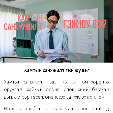
Хамтын санхүүжилт гэж юу вэ?
Хамтын санхүүжилт гэдэг нь нэг том хөрөнгө
оруулагч хайхын оронд, олон хүний багахан
дэмжлэгээр төсөл, бизнесээ санхүүжүүлэх арга юм.
Өөрөөр хэлбэл та санаагаа олон нийтэд