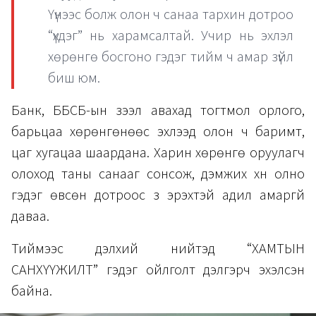
Үүнээс болж олон ч санаа тархин дотроо
“үхдэг” нь харамсалтай. Учир нь эхлэл
хөрөнгө босгоно гэдэг тийм ч амар зүйл
биш юм.
Банк, ББСБ-ын зээл авахад тогтмол орлого,
барьцаа хөрөнгөнөөс эхлээд олон ч баримт,
цаг хугацаа шаардана. Харин хөрөнгө оруулагч
олоход таны санааг сонсож, дэмжих хүн олно
гэдэг өвсөн дотроос зүү эрэхтэй адил амаргүй
даваа.
Тиймээс дэлхий нийтэд “ХАМТЫН
САНХҮҮЖИЛТ” гэдэг ойлголт дэлгэрч эхэлсэн
байна.