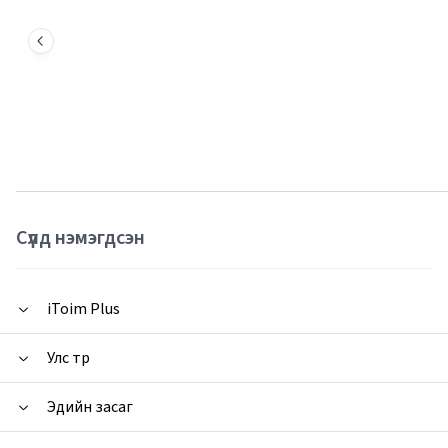
Сүүлд нэмэгдсэн
iToim Plus
Улс төр
Эдийн засаг