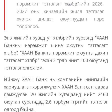
нэрэмжит тэтгэлэгт хөтөлбөр”-ийн 2026-
2027 оны хичээлийн жилд тэтгэлэг
хүртэх шилдэг оюутнуудын нэрс
тодорлоо.
Энэ жилийн хувьд уг хөтөлбөрийн хүрээнд “ХААН
Банкны нэрэмжит шинэ оюутны тэтгэлэгт
хөтөлбөр”, “ХААН Банкны нэрэмжит оюутны дахин
тэтгэлэгт хөтөлбөр” гэсэн 2 төрлөөр нийт 100 оюутанд
тэтгэлэг олгох юм.
Ийнхүү ХААН Банк нь компанийн нийгмийн
хариуцлагыг хэрэгжүүлэгч ХААН Банк сангаараа
дамжуулан 20 жилийн хугацаанд нийт 2460
оюутан сурагчдад 2.6 тэрбум төгрөгийн тэтгэлэг
олгоод байна.