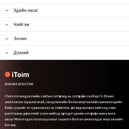
Эдийн засаг
Нийгэм
Зочин
Дэлхий
АНАЛИЗ АГЕНТЛАГ
iToim.mn мэдээллийн сайтын сэтгүүлчид нь сэтгүүлзүйн салбарт 3-20 жил
ажилласан туршлагатай, хөндлөнгийн болон мэргэжлийн шинжээчдийн
байр суурийг эх сурвалжаас нь тоймлож, үйл явдлын үнэн хийгээд учир
шалтгааны дүгнэлтийг олон нийтэд хүргэдэг цахим сэтгүүлзүйн шинэ өнгө
аясыг Монголдоо нутагшуулахыг зорилго болгон ажилладаг мэргэжлийн
баг юм.