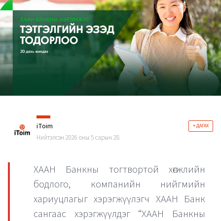
iToim
+ ДАГАХ
Нийтэлсэн 2026 оны 5 сарын 28
ХААН Банкны тогтвортой хөгжлийн
бодлого, компанийн нийгмийн
хариуцлагыг хэрэгжүүлэгч ХААН Банк
сангаас хэрэгжүүлдэг “ХААН Банкны