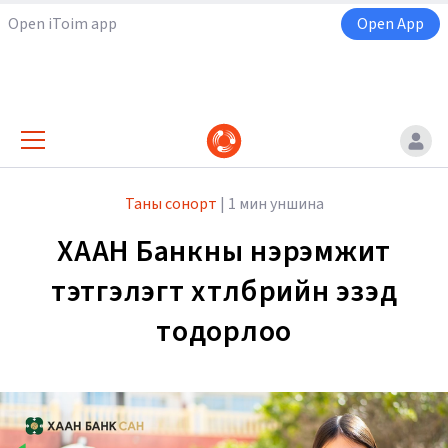
Open iToim app
Open App
Таны сонорт
|
1 мин уншина
ХААН Банкны нэрэмжит
тэтгэлэгт хөтөлбөрийн эзэд
тодорлоо