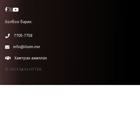
Холбоо барих:
7705-7758
info@itoim.mn
Хамтран ажиллах
© 2024 Хөх Ах НҮТББ