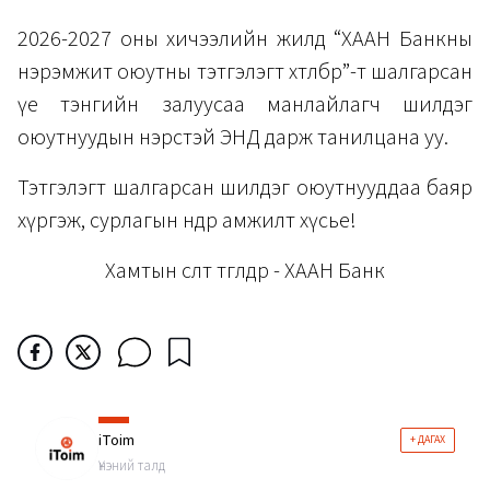
2026-2027 оны хичээлийн жилд “ХААН Банкны
нэрэмжит оюутны тэтгэлэгт хөтөлбөр”-т шалгарсан
үе тэнгийн залуусаа манлайлагч шилдэг
оюутнуудын нэрстэй ЭНД дарж танилцана уу.
Тэтгэлэгт шалгарсан шилдэг оюутнууддаа баяр
хүргэж, сурлагын өндөр амжилт хүсье!
Хамтын өсөлт төгөлдөр - ХААН Банк
iToim
+ ДАГАХ
Үнэний талд