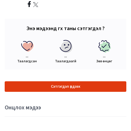
Энэ мэдээнд өгөх таны сэтгэгдэл ?
...
...
...
Таалагдсан
Таалагдаагүй
Зөв өнцөг
Сэтгэгдэл үлдээх
Онцлох мэдээ