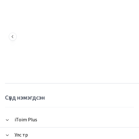
Сүүлд нэмэгдсэн
iToim Plus
Улс төр