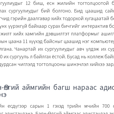
гуулиудыг 12 биш, есөн жилийн тогтолцоотой 
лах сургуулиудыг бий болгоно. Бид цаашид сайн х
гчид гэрийн даалгавар хийх тодорхой хугацаатай б
үнх үүрэхгүй байхаар сурах бичгийг интерактив б
жилт хийх хамгийн дэвшилтэт платформыг ашигл
ын цаана 11 хүүхэд байсныг цаашид нэг компьютер
лгана. Чанартай их сургуулиудыг авч үлдэж их с
 20 их сургууль л байлгах ёстой. Бусад нь коллеж ба
дурдсан чиглэлд тогтолцооны шинэчлэл хийхээ за
-Өлгий аймгийн багш нараас ади
нэ
н есдүгээр сарын 1 гэхэд төрийн өмчийн 700 
г адистачлана. Баян-Өлгий аймгаас адистачлал эх