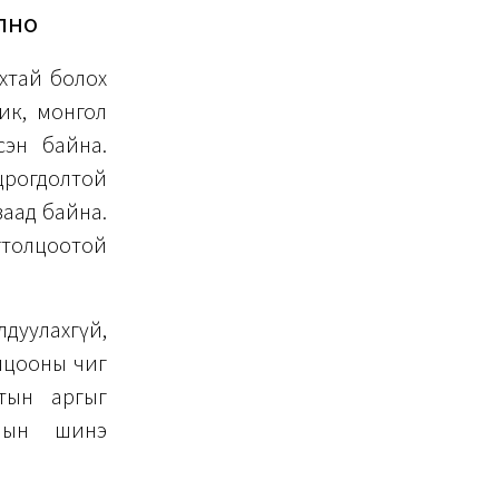
лно
ахтай болох
ик, монгол
сэн байна.
црогдолтой
ваад байна.
гтолцоотой
лдуулахгүй,
олцооны чиг
тын аргыг
олын шинэ