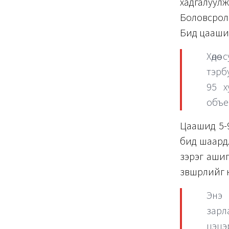
хадгалуу
Боловсролы
Бид цаашид
Хөдө
тэрбу
95 х
объе
Цаашид 5-9
бид шаардл
зэрэг ашиг
зөвшөөрлийг
Энэ 
зарл
цэцэ