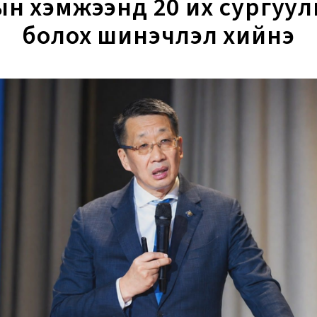
ын хэмжээнд 20 их сургуул
болох шинэчлэл хийнэ