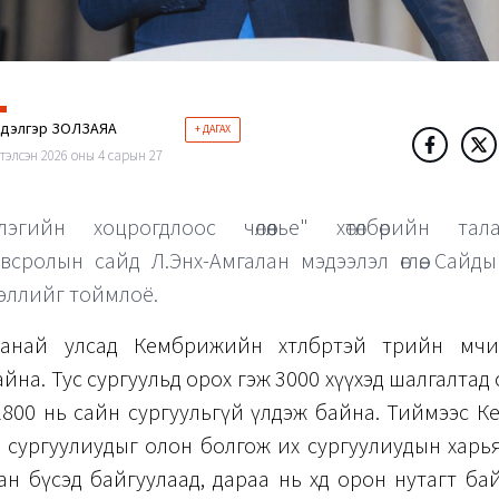
ндэлгэр ЗОЛЗАЯА
+ ДАГАХ
тэлсэн 2026 оны 4 сарын 27
лэгийн хоцрогдлоос чөлөөлье" хөтөлбөрийн талаа
всролын сайд Л.Энх-Амгалан мэдээлэл өглөө. Сайд
эллийг тоймлоё.
най улсад Кембрижийн хөтөлбөртэй төрийн өмч
айна. Тус сургуульд орох гэж 3000 хүүхэд шалгалтад 
 2800 нь сайн сургуульгүй үлдэж байна. Тиймээс 
 сургуулиудыг олон болгож их сургуулиудын харь
ан бүсэд байгуулаад, дараа нь хөдөө орон нутагт ба