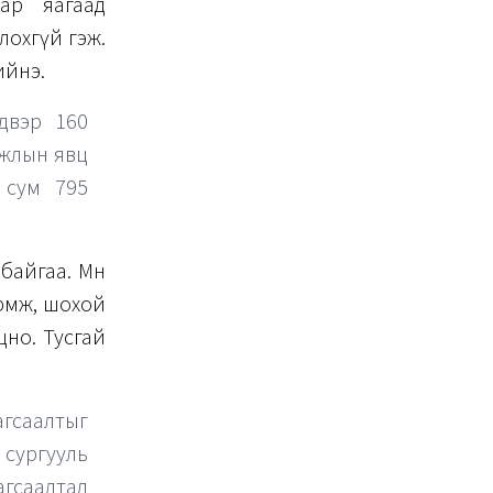
ар яагаад
лохгүй гэж.
ийнэ.
лдвэр 160
 ажлын явц
 сум 795
байгаа. Мөн
рөмж, шохой
цно. Тусгай
гсаалтыг
сургууль
гсаалтад