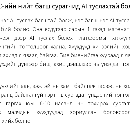
С-ийн нийт багш сурагчид AI туслахтай бо
 нэг AI туслах багштай болж, нэг багш нэг AI тусл
бий болно. Энэ есдүгээр сарын 1 гэхэд математ
чээл дээр AI туслах болох платформыг хөгжүүл
үнгийн тогтолцоог хална. Хүүхдүүд хичээлийн хо
и ахиад л яваад байгаа. Бие биенийгээ хуураад л я
үхдийг дүнгээр биш, ахиц дэвшлээр нь үнэлдэг то
үхдийг аав, ээжтэй нь хамт байлгаж гэрээс нь хо
ранд байлгалгүй гэрт нь сургадаг үндэсний тогт
г гаргах юм. 6-10 насанд нь тохирох сургал
лж малчдын хүүхдүүдэд зориулсан боловср
 хийх болно.