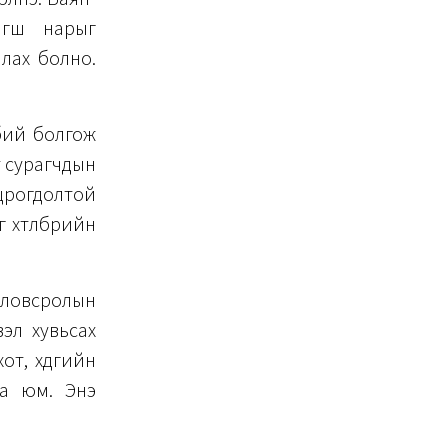
агш нарыг
лах болно.
бий болгож
т сурагчдын
оцрогдолтой
хөтөлбөрийн
оловсролын
эл хувьсах
, хөдөөгийн
аа юм. Энэ