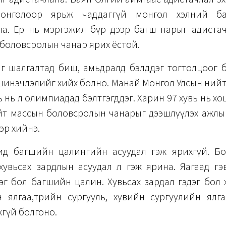
онголоор ярьж чаддаггүй монгол хэлний б
на. Ер нь мэргэжил бүр дээр багш нарыг адистач
боловсролын чанар ярих ёстой.
йг шалгалтад биш, амьдралд бэлддэг тогтолцоог 
н шинэчлэлийг хийх болно. Манай Монгол Улсын ний
ь нь л олимпиадад бэлтгэгддэг. Харин 97 хувь нь х
т массын боловсролын чанарыг дээшлүүлэх ажлыг 
эр хийнэ.
д багшийн цалингийн асуудал гэж ярихгүй. Б
хувьсах зардлын асуудал л гэж ярина. Яагаад гэв
эг бол багшийн цалин. Хувьсах зардал гэдэг бол хот
н ялгаа,төрийн сургууль, хувийн сургуулийн ялг
хгүй болгоно.