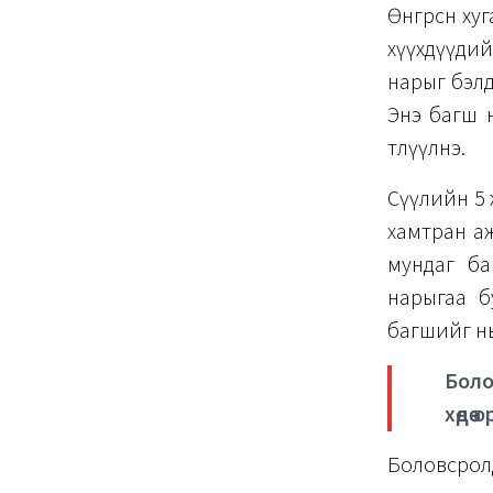
Өнгөрсөн ху
хүүхдүүдий
нарыг бэлд
Энэ багш н
төлүүлнэ.
Сүүлийн 5
хамтран аж
мундаг ба
нарыгаа б
багшийг нь а
Боло
хөдөө
Боловсрол