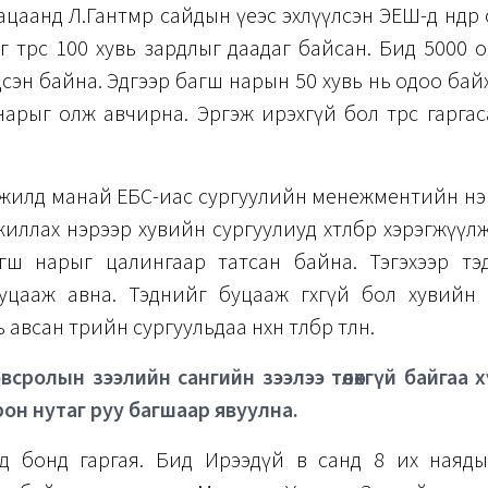
гацаанд Л.Гантөмөр сайдын үеэс эхлүүлсэн ЭЕШ-д өндө
г төрөөс 100 хувь зардлыг даадаг байсан. Бид 5000
сэн байна. Эдгээр багш нарын 50 хувь нь одоо бай
арыг олж авчирна. Эргэж ирэхгүй бол төрөөс гарга
 жилд манай ЕБС-иас сургуулийн менежментийн нэ
иллах нэрээр хувийн сургуулиуд хөтөлбөр хэрэгжүү
гш нарыг цалингаар татсан байна. Тэгэхээр тэ
уцааж авна. Тэднийг буцааж өгөхгүй бол хувийн 
всан төрийн сургуульдаа нөхөн төлбөр төлнө.
всролын зээлийн сангийн зээлээ төлөхгүй байгаа 
 орон нутаг руу багшаар явуулна.
д бонд гаргая. Бид Ирээдүй өв санд 8 их наяды