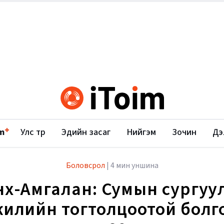
+
m
Улс төр
Эдийн засаг
Нийгэм
Зочин
Дэ
Боловсрол
|
4 мин уншина
нх-Амгалан: Сумын сургуу
жилийн тогтолцоотой болг