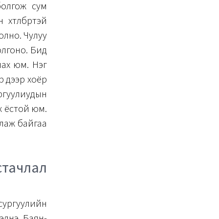
болгож сум
өтөлбөртэй
олно. Чулуу
олгоно. Бид
ах юм. Нэг
 дээр хоёр
ургуулиудын
йх ёстой юм.
рлаж байгаа
стачлал
сургуулийн
элнэ. Баян-