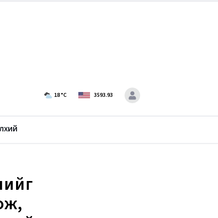
18
°C
3593.93
лхий
лийг
ож,