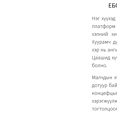
ЕБ
Нэг хүүхэд
платформ 
хэлний хи
Хуурамч д
хэр нь анг
Цаашид хү
болно.
Малчдын хү
дотуур бай
концефцы
хэрэгжүү
тогтолцоог