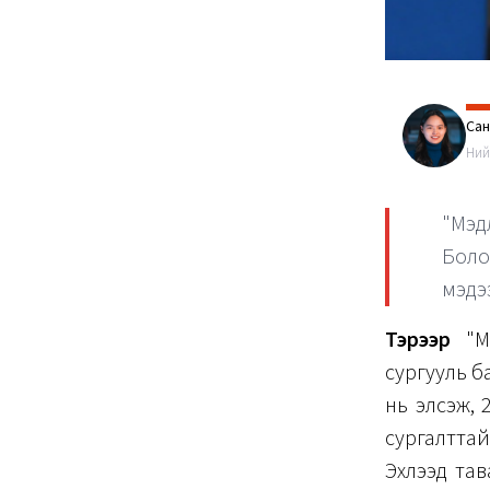
Са
Ний
"Мэд
Боло
мэдэ
Тэрээр
"Ма
сургууль б
нь элсэж,
сургалттай
Эхлээд тав