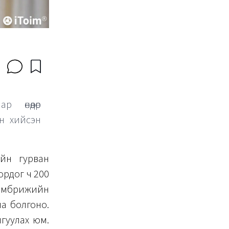
р өнөөдөр
ын хийсэн
ийн гурван
ордог ч 200
Кембрижийн
яа болгоно.
йгуулах юм.