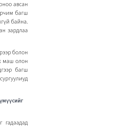
р оноо авсан
 орчим багш
хгүй байна.
сан зардлаа
рээр болон
лж маш олон
дгээр багш
сургуулиуд
хүмүүсийг
г гадаадад