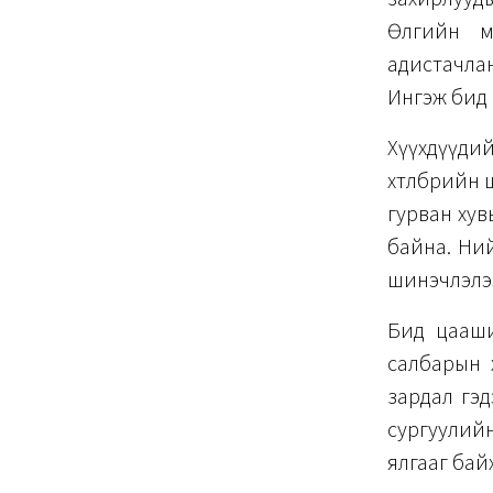
Өлгийн м
адистачла
Ингэж бид 
Хүүхдүүди
хөтөлбөрий
гурван хув
байна. Ний
шинэчлэлэ
Бид цааши
салбарын 
зардал гэд
сургуулий
ялгааг бай