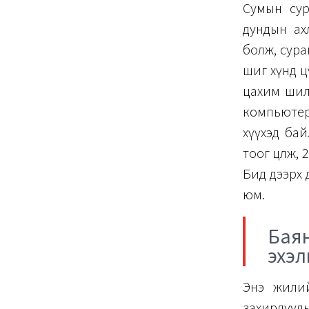
Сумын сур
дундын ах
болж, сура
шиг хүнд ц
цахим шил
компьютер
хүүхэд бай
тоог цөөлж,
Бид дээрх 
юм.
Баян
эхэл
Энэ жилий
захирлууды