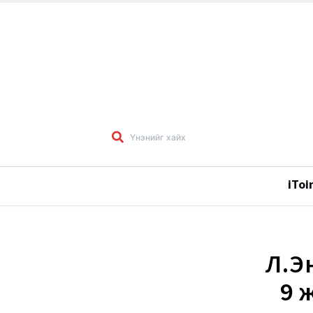
iToi
Л.Э
9 