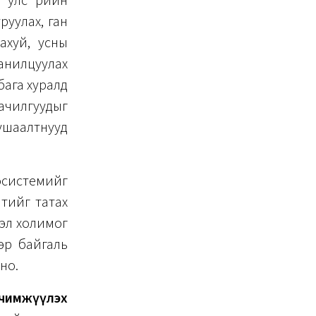
улс өөрийн
руулах, ган
 ахуй, усны
танилцуулах
бага хуралд
чилгуудыг
тушаалтнууд
косистемийг
лтийг татах
вэл холимог
ээр байгаль
но.
чимжүүлэх