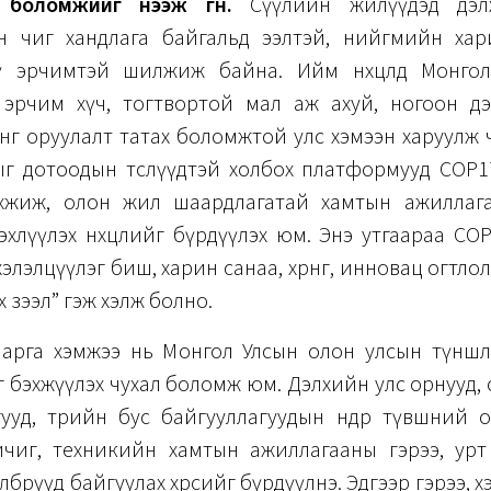
боломжийг нээж өгнө.
Сүүлийн жилүүдэд дэлхи
н чиг хандлага байгальд ээлтэй, нийгмийн хар
үү эрчимтэй шилжиж байна. Ийм нөхцөлд Монгол Ул
х эрчим хүч, тогтвортой мал аж ахуй, ногоон д
өнгө оруулалт татах боломжтой улс хэмээн харуулж ча
ыг дотоодын төслүүдтэй холбох платформууд COP1
хжиж, олон жил шаардлагатай хамтын ажиллаг
эхлүүлэх нөхцөлийг бүрдүүлэх юм. Энэ утгаараа COP1
элэлцүүлэг биш, харин санаа, хөрөнгө, инновац огтло
х зээл” гэж хэлж болно.
ү арга хэмжээ нь Монгол Улсын олон улсын түншл
 бэхжүүлэх чухал боломж юм. Дэлхийн улс орнууд,
гууд, төрийн бус байгууллагуудын өндөр түвшний 
чиг, техникийн хамтын ажиллагааны гэрээ, урт
төлбөрүүд байгуулах хөрсийг бүрдүүлнэ. Эдгээр гэрээ, 