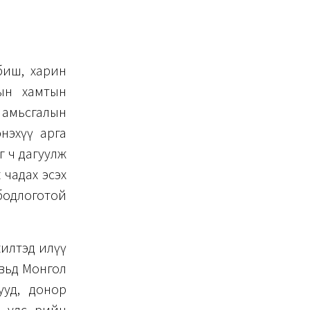
биш, харин
сын хамтын
р амьсгалын
нэхүү арга
г ч дагуулж
 чадах эсэх
 бодлоготой
жилтэд илүү
увьд Монгол
ууд, донор