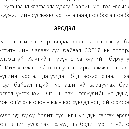
лын хугацаанд хязгаарлагдахгүй, харин Монгол Улсыг
нхүүжилтийн сүлжээнд урт хугацаанд холбох ач холб
ЭРСДЭЛ
ж гарч ирлээ ч өөрөө аяндаа хэрэгжинэ гэсэн үг 
нституцийн чадавх сул байвал COP17 нь тодор
олзошгүй. Хамгийн түрүүнд санхүүгийн буруу 
й. Ийм хэмжээний олон улсын арга хэмжээ нь их
анхүүгийн урсгал дагуулдаг бөгөөд зохих хяналт, 
 сул байвал нөөцийг үр ашиггүй зарцуулах, бү
дэл үүсэх юм. Энэ нь зөвхөн төслүүдийн үр дүнд сөргө
Монгол Улсын олон улсын нэр хүндэд ноцтой хохиро
washing” буюу бодит бус, өнгөц үр дүн гаргах эрс
эв танилцуулагдах төслүүд нь бодит үр нөлөөгүй,