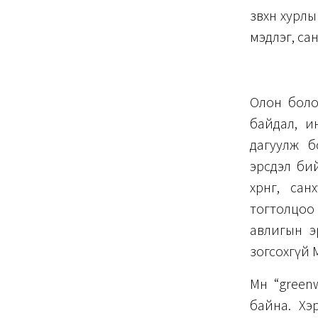
зөвхөн хур
мэдлэг, са
Олон болом
байдал, и
дагуулж б
эрсдэл би
хөрөнгө, с
тогтолцоо
авлигын эрс
зогсохгүй 
Мөн “green
байна. Хэр