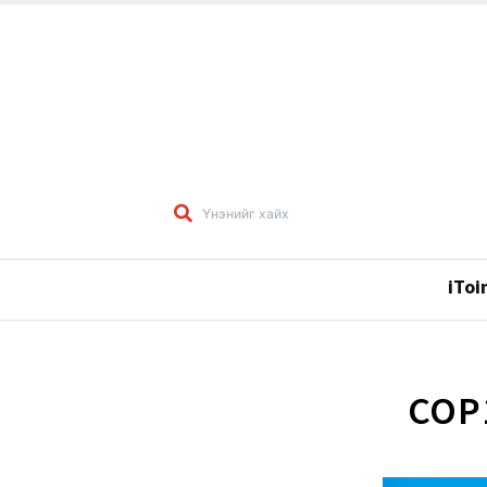
iToi
COP