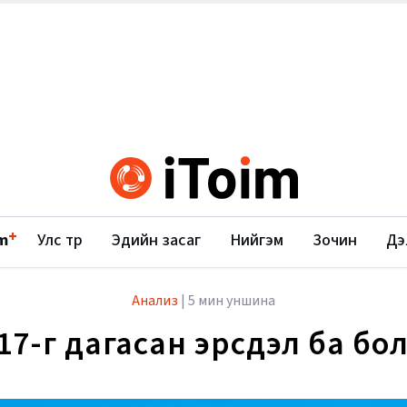
+
m
Улс төр
Эдийн засаг
Нийгэм
Зочин
Дэ
Анализ
|
5 мин уншина
17-г дагасан эрсдэл ба бо