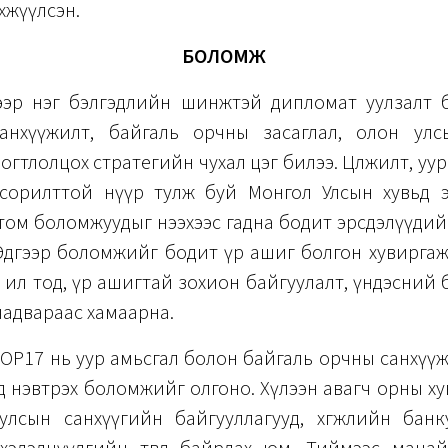
хжүүлсэн.
БОЛОМЖ
ээр нэг бэлгэдлийн шинжтэй дипломат уулзалт 
анхүүжилт, байгаль орчны засаглал, олон ул
огтлолцох стратегийн чухал цэг билээ. Цөлжилт, уу
йн сорилттой нүүр тулж буй Монгол Улсын хувьд э
том боломжуудыг нээхээс гадна бодит эрсдэлүүдий
Эдгээр боломжийг бодит үр ашиг болгон хувиргаж
 ил тод, үр ашигтай зохион байгуулалт, үндэсний
чадвараас хамаарна.
COP17 нь уур амьсгал болон байгаль орчны санхүү
энд нэвтрэх боломжийг олгоно. Хүлээн авагч орны х
улсын санхүүгийн байгууллагууд, хөгжлийн банк