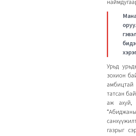
наймдугаар
Мана
оруу
гэвэ
бидэ
хэрэ
Урьд урьд
зохион бай
амбицтай з
татсан байд
аж ахуй, 
“Абиджаны
санхүүжилт
газрыг сэ