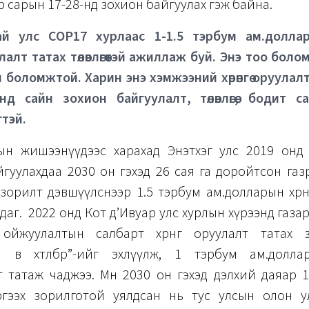
 сарын 17-28-нд зохион байгуулах гэж байна.
й улс COP17 хурлаас 1-1.5 тэрбум ам.долларын
лалт татах төлөвлөгөөтэй ажиллаж буй. Энэ тоо бол
л боломжтой. Харин энэ хэмжээний хөрөнгө оруулал
нд сайн зохион байгуулалт, төлөвлөгөө, бодит с
гтэй.
ын жишээнүүдээс харахад Энэтхэг улс 2019 онд
гуулахдаа 2030 он гэхэд 26 сая га доройтсон газ
орилт дэвшүүлснээр 1.5 тэрбум ам.долларын хөрөн
аг. 2022 онд Кот д’Ивуар улс хурлын хүрээнд газар сэ
ойжуулалтын салбарт хөрөнгө оруулалт татах 
 өв хөтөлбөр”-ийг эхлүүлж, 1 тэрбум ам.долл
 татаж чаджээ. Мөн 2030 он гэхэд дэлхий даяар 
ргээх зорилготой уялдсан нь тус улсын олон 