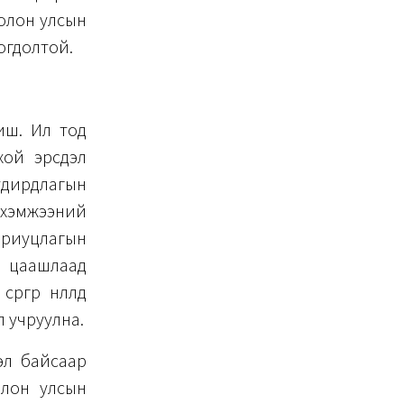
 олон улсын
огдолтой.
биш. Ил тод
хой эрсдэл
удирдлагын
 хэмжээний
хариуцлагын
р цаашлаад
өр нөлөөлөөд
л учруулна.
дэл байсаар
 олон улсын