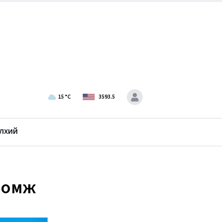
15
°C
3593.5
лхий
ломж