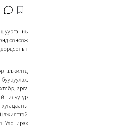
 шуурга нь
үүнд сонсож
р дордсоныг
р цөлжилтөд
 бууруулах,
өлбөр, арга
ийг илүү үр
т хугацааны
Цөлжилттэй
л Улс ирэх