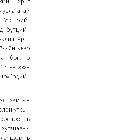
йн хөрөнгө
иуцлагатай
с өөрийгөө
эд бүтцийн
дна. Хөрөнгө
7-ийн үеэр
ааг богино
7 нь зөвхөн
лцох “эдийн
эл, хамтын
 олон улсын
оролцоо нь
 хугацааны
хэлэлцээр нь