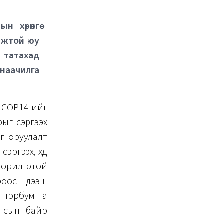
 хөрөнгө
омжтой юу
т татахад
анаачилга
 COP14-ийг
рыг сэргээх
гө оруулалт
ргээх, хөдөө
зорилготой
ароос дээш
1 тэрбум га
улсын байр