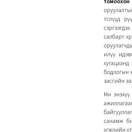
томоохон 
оруулалты
төслүүд р
сэргээгдэ
салбарт хөр
оруулагчд
илүү идэв
хугацаанд 
бодлогын х
засгийн за
Мөн энэхү
ажиллагааг
байгуулла
санамж би
хөгжлийн хө