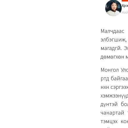
Хүр
Ний
Малчдаас 
элбэгшиж, 
магадгүй. 
дөмөгхөн 
Монгол Улс
өртөөд бай
нөхөн сэрг
хэмжээнүүд
дүнтэй бол
чанартай 
тэмцэх ко