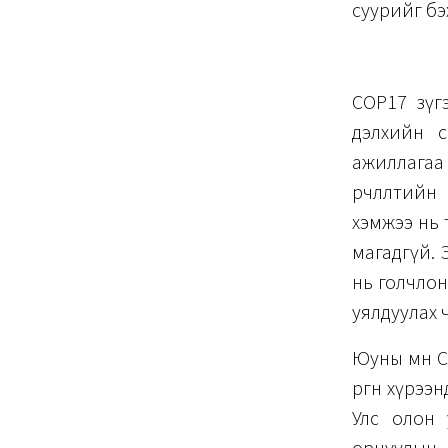
суурийг бэ
COP17 зүг
дэлхийн с
ажиллагаа 
өөрчлөлти
хэмжээ нь 
магадгүй. 
нь голчлон
уялдуулах 
Юуны өмнө 
өргөн хүрэ
Улс олон 