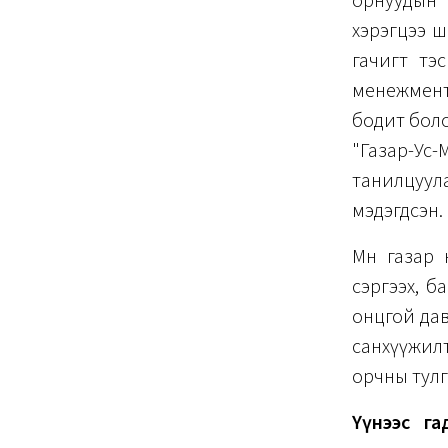
орнуудын 
хэрэгцээ ш
гачигт тэс
менежменти
бодит боло
"Газар-У
танилцуула
мэдэгдсэн.
Мөн газар 
сэргээх, б
онцгой дав
санхүүжилт
орчны тулг
Үүнээс г