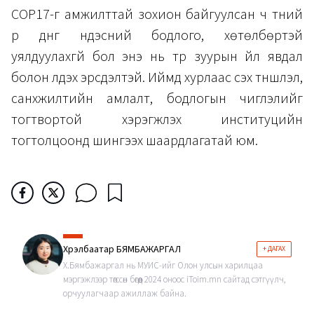
COP17-г амжилттай зохион байгуулсан ч түүний
үр дүнг үндэсний бодлого, хөтөлбөртэй
уялдуулахгүй бол энэ нь түр зуурын үйл явдал
болон үлдэх эрсдэлтэй. Иймд хурлаас үүсэх түншлэл,
санхүүжилтийн амлалт, бодлогын чиглэлийг
тогтвортой хэрэгжүүлэх институцийн
тогтолцоонд шингээх шаардлагатай юм.
Хүрэлбаатар БЯМБАЖАРГАЛ
+ ДАГАХ
Х.Бямбажаргал нь МУИС-ийг Олон улсын харилцаа
мэргэжлээр төгссөн бөгөөд 2024 оноос iToim.mn сайтад сэтгүүлч,
орчуулагчаар ажиллаж байна.