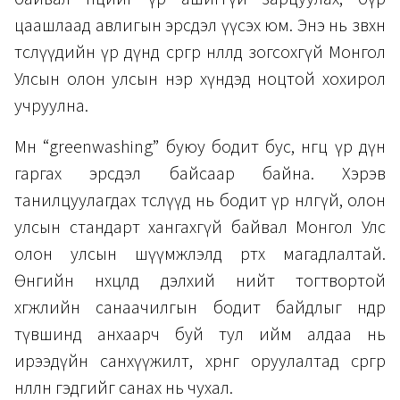
цаашлаад авлигын эрсдэл үүсэх юм. Энэ нь зөвхөн
төслүүдийн үр дүнд сөргөөр нөлөөлөөд зогсохгүй Монгол
Улсын олон улсын нэр хүндэд ноцтой хохирол
учруулна.
Мөн “greenwashing” буюу бодит бус, өнгөц үр дүн
гаргах эрсдэл байсаар байна. Хэрэв
танилцуулагдах төслүүд нь бодит үр нөлөөгүй, олон
улсын стандарт хангахгүй байвал Монгол Улс
олон улсын шүүмжлэлд өртөх магадлалтай.
Өнөөгийн нөхцөлд дэлхий нийт тогтвортой
хөгжлийн санаачилгын бодит байдлыг өндөр
түвшинд анхаарч буй тул ийм алдаа нь
ирээдүйн санхүүжилт, хөрөнгө оруулалтад сөргөөр
нөлөөлнө гэдгийг санах нь чухал.