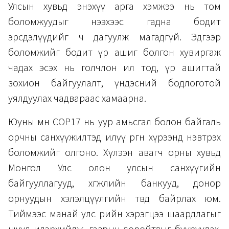
Улсын хувьд энэхүү арга хэмжээ нь том
боломжуудыг нээхээс гадна бодит
эрсдэлүүдийг ч дагуулж магадгүй. Эдгээр
боломжийг бодит үр ашиг болгон хувиргаж
чадах эсэх нь голчлон ил тод, үр ашигтай
зохион байгуулалт, үндэсний бодлоготой
уялдуулах чадвараас хамаарна.
Юуны өмнө COP17 нь уур амьсгал болон байгаль
орчны санхүүжилтэд илүү өргөн хүрээнд нэвтрэх
боломжийг олгоно. Хүлээн авагч орны хувьд
Монгол Улс олон улсын санхүүгийн
байгууллагууд, хөгжлийн банкууд, донор
орнуудын хэлэлцүүлгийн төвд байрлах юм.
Тиймээс манай улс өөрийн хэрэгцээ шаардлагыг