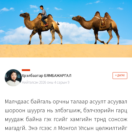
Хүрэлбаатар БЯМБАЖАРГАЛ
+ ДАГАХ
Нийтэлсэн 2026 оны 4 сарын 9
Малчдаас байгаль орчны талаар асуулт асуувал
шороон шуурга нь элбэгшиж, бэлчээрийн гарц
муудаж байна гэх үгсийг хамгийн түрүүнд сонсож
магадгүй. Энэ үгсээс л Монгол Улсын цөлжилтийг