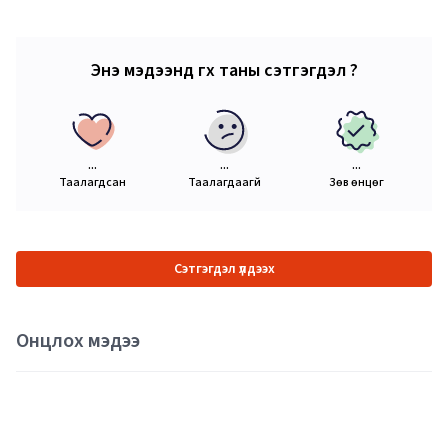
Энэ мэдээнд өгөх таны сэтгэгдэл ?
...
...
...
Таалагдсан
Таалагдаагүй
Зөв өнцөг
Сэтгэгдэл үлдээх
Онцлох мэдээ