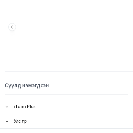
Сүүлд нэмэгдсэн
iToim Plus
Улс төр