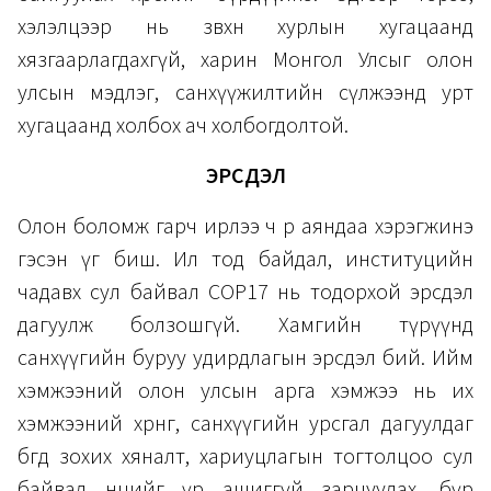
хэлэлцээр нь зөвхөн хурлын хугацаанд
хязгаарлагдахгүй, харин Монгол Улсыг олон
улсын мэдлэг, санхүүжилтийн сүлжээнд урт
хугацаанд холбох ач холбогдолтой.
ЭРСДЭЛ
Олон боломж гарч ирлээ ч өөрөө аяндаа хэрэгжинэ
гэсэн үг биш. Ил тод байдал, институцийн
чадавх сул байвал COP17 нь тодорхой эрсдэл
дагуулж болзошгүй. Хамгийн түрүүнд
санхүүгийн буруу удирдлагын эрсдэл бий. Ийм
хэмжээний олон улсын арга хэмжээ нь их
хэмжээний хөрөнгө, санхүүгийн урсгал дагуулдаг
бөгөөд зохих хяналт, хариуцлагын тогтолцоо сул
байвал нөөцийг үр ашиггүй зарцуулах, бүр