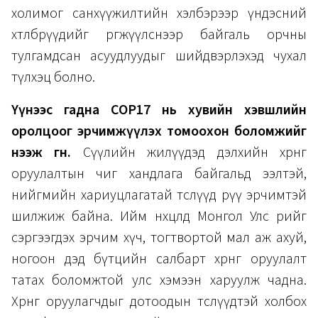
холимог санхүүжилтийн хэлбэрээр үндэсний
хөтөлбөрүүдийг өргөжүүлснээр байгаль орчны
тулгамдсан асуудлуудыг шийдвэрлэхэд чухал
түлхэц болно.
Үүнээс гадна COP17 нь хувийн хэвшлийн
оролцоог эрчимжүүлэх томоохон боломжийг
нээж өгнө.
Сүүлийн жилүүдэд дэлхийн хөрөнгө
оруулалтын чиг хандлага байгальд ээлтэй,
нийгмийн хариуцлагатай төслүүд рүү эрчимтэй
шилжиж байна. Ийм нөхцөлд Монгол Улс өөрийгөө
сэргээгдэх эрчим хүч, тогтвортой мал аж ахуй,
ногоон дэд бүтцийн салбарт хөрөнгө оруулалт
татах боломжтой улс хэмээн харуулж чадна.
Хөрөнгө оруулагчдыг дотоодын төслүүдтэй холбох