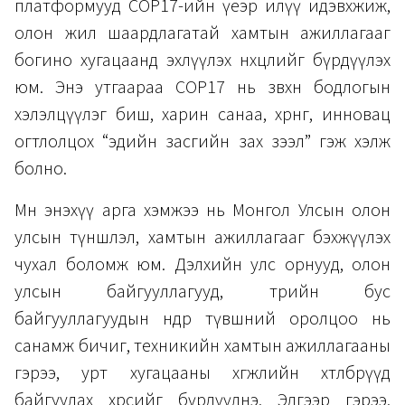
платформууд COP17-ийн үеэр илүү идэвхжиж,
олон жил шаардлагатай хамтын ажиллагааг
богино хугацаанд эхлүүлэх нөхцөлийг бүрдүүлэх
юм. Энэ утгаараа COP17 нь зөвхөн бодлогын
хэлэлцүүлэг биш, харин санаа, хөрөнгө, инновац
огтлолцох “эдийн засгийн зах зээл” гэж хэлж
болно.
Мөн энэхүү арга хэмжээ нь Монгол Улсын олон
улсын түншлэл, хамтын ажиллагааг бэхжүүлэх
чухал боломж юм. Дэлхийн улс орнууд, олон
улсын байгууллагууд, төрийн бус
байгууллагуудын өндөр түвшний оролцоо нь
санамж бичиг, техникийн хамтын ажиллагааны
гэрээ, урт хугацааны хөгжлийн хөтөлбөрүүд
байгуулах хөрсийг бүрдүүлнэ. Эдгээр гэрээ,