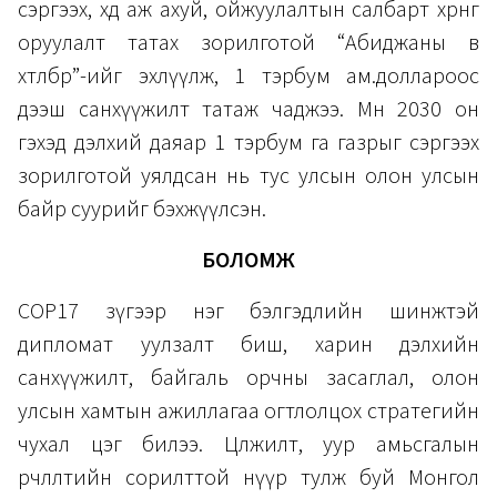
сэргээх, хөдөө аж ахуй, ойжуулалтын салбарт хөрөнгө
оруулалт татах зорилготой “Абиджаны өв
хөтөлбөр”-ийг эхлүүлж, 1 тэрбум ам.доллароос
дээш санхүүжилт татаж чаджээ. Мөн 2030 он
гэхэд дэлхий даяар 1 тэрбум га газрыг сэргээх
зорилготой уялдсан нь тус улсын олон улсын
байр суурийг бэхжүүлсэн.
БОЛОМЖ
COP17 зүгээр нэг бэлгэдлийн шинжтэй
дипломат уулзалт биш, харин дэлхийн
санхүүжилт, байгаль орчны засаглал, олон
улсын хамтын ажиллагаа огтлолцох стратегийн
чухал цэг билээ. Цөлжилт, уур амьсгалын
өөрчлөлтийн сорилттой нүүр тулж буй Монгол