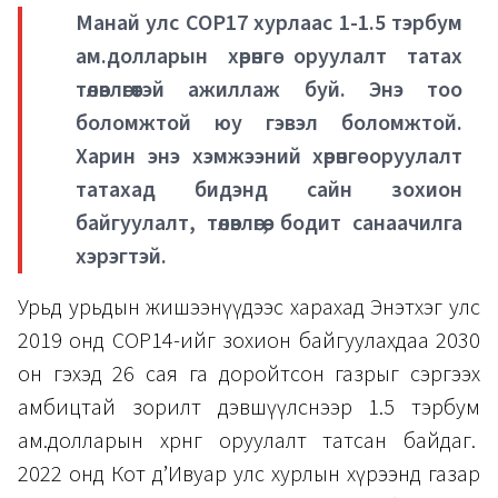
Манай улс COP17 хурлаас 1-1.5 тэрбум
ам.долларын хөрөнгө оруулалт татах
төлөвлөгөөтэй ажиллаж буй. Энэ тоо
боломжтой юу гэвэл боломжтой.
Харин энэ хэмжээний хөрөнгө оруулалт
татахад бидэнд сайн зохион
байгуулалт, төлөвлөгөө, бодит санаачилга
хэрэгтэй.
Урьд урьдын жишээнүүдээс харахад Энэтхэг улс
2019 онд COP14-ийг зохион байгуулахдаа 2030
он гэхэд 26 сая га доройтсон газрыг сэргээх
амбицтай зорилт дэвшүүлснээр 1.5 тэрбум
ам.долларын хөрөнгө оруулалт татсан байдаг.
2022 онд Кот д’Ивуар улс хурлын хүрээнд газар