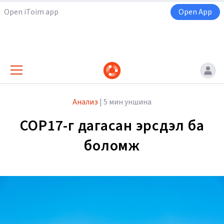
Open iToim app
Open App
Анализ
|
5 мин уншина
COP17-г дагасан эрсдэл ба
боломж