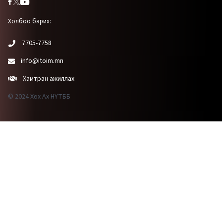
Холбоо барих:
7705-7758
info@itoim.mn
Хамтран ажиллах
© 2024 Хөх Ах НҮТББ