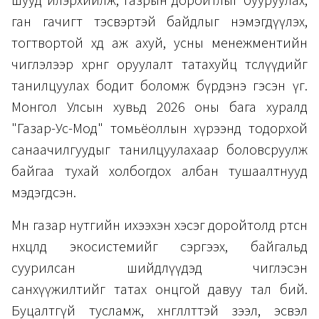
шууд илэрхийлж, газрын доройтлыг бууруулах,
ган гачигт тэсвэртэй байдлыг нэмэгдүүлэх,
тогтвортой хөдөө аж ахуй, усны менежментийн
чиглэлээр хөрөнгө оруулалт татахуйц төслүүдийг
танилцуулах бодит боломж бүрдэнэ гэсэн үг.
Монгол Улсын хувьд 2026 оны бага хуралд
"Газар-Ус-Мод" томьёоллын хүрээнд тодорхой
санаачилгуудыг танилцуулахаар боловсруулж
байгаа тухай холбогдох албан тушаалтнууд
мэдэгдсэн.
Мөн газар нутгийн ихээхэн хэсэг доройтолд өртсөн
нөхцөлд экосистемийг сэргээх, байгальд
суурилсан шийдлүүдэд чиглэсэн
санхүүжилтийг татах онцгой давуу тал бий.
Буцалтгүй тусламж, хөнгөлөлттэй зээл, эсвэл