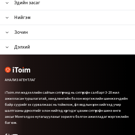
Эдийн засаг
Нийгэм
Зочин
Дэлхий
АНАЛИЗ АГЕНТЛАГ
iToim.mn мэдээллийн сайтын сэтгүүлчид нь сэтгүүлзүйн салбарт 3-20 жил
ажилласан туршлагатай, хөндлөнгийн болон мэргэжлийн шинжээчдийн
байр суурийг эх сурвалжаас нь тоймлож, үйл явдлын үнэн хийгээд учир
шалтгааны дүгнэлтийг олон нийтэд хүргэдэг цахим сэтгүүлзүйн шинэ өнгө
аясыг Монголдоо нутагшуулахыг зорилго болгон ажилладаг мэргэжлийн
баг юм.