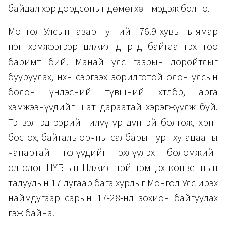
байдал хэр дордсоныг дөмөгхөн мэдэж болно.
Монгол Улсын газар нутгийн 76.9 хувь нь ямар
нэг хэмжээгээр цөлжилтөд өртөөд байгаа гэх тоо
баримт бий. Манай улс газрын доройтлыг
бууруулах, нөхөн сэргээх зорилготой олон улсын
болон үндэсний түвшний хөтөлбөр, арга
хэмжээнүүдийг шат дараатай хэрэгжүүлж буй.
Тэгвэл эдгээрийг илүү үр дүнтэй болгож, хөрөнгө
босгох, байгаль орчны салбарын урт хугацааны
чанартай төслүүдийг эхлүүлэх боломжийг
олгодог НҮБ-ын Цөлжилттэй тэмцэх конвенцын
талуудын 17 дугаар бага хурлыг Монгол Улс ирэх
наймдугаар сарын 17-28-нд зохион байгуулах
гэж байна.