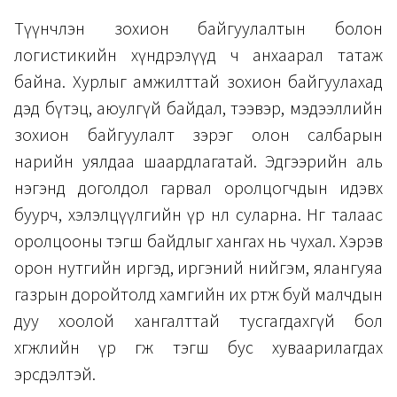
Түүнчлэн зохион байгуулалтын болон
логистикийн хүндрэлүүд ч анхаарал татаж
байна. Хурлыг амжилттай зохион байгуулахад
дэд бүтэц, аюулгүй байдал, тээвэр, мэдээллийн
зохион байгуулалт зэрэг олон салбарын
нарийн уялдаа шаардлагатай. Эдгээрийн аль
нэгэнд доголдол гарвал оролцогчдын идэвх
буурч, хэлэлцүүлгийн үр нөлөө суларна. Нөгөө талаас
оролцооны тэгш байдлыг хангах нь чухал. Хэрэв
орон нутгийн иргэд, иргэний нийгэм, ялангуяа
газрын доройтолд хамгийн их өртөж буй малчдын
дуу хоолой хангалттай тусгагдахгүй бол
хөгжлийн үр өгөөж тэгш бус хуваарилагдах
эрсдэлтэй.