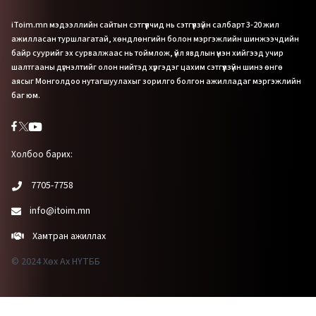
iToim.mn мэдээллийн сайтын сэтгүүлчид нь сэтгүүлзүйн салбарт 3-20 жил
ажилласан туршлагатай, хөндлөнгийн болон мэргэжлийн шинжээчдийн
байр суурийг эх сурвалжаас нь тоймлож, үйл явдлын үнэн хийгээд учир
шалтгааны дүгнэлтийг олон нийтэд хүргэдэг цахим сэтгүүлзүйн шинэ өнгө
аясыг Монголдоо нутагшуулахыг зорилго болгон ажилладаг мэргэжлийн
баг юм.
Холбоо барих:
7705-7758
info@itoim.mn
Хамтран ажиллах
© 2024 Хөх Ах НҮТББ