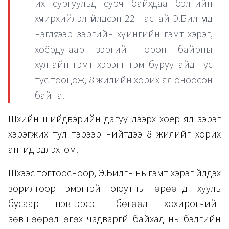
их сургуульд сурч байхдаа бэлгийн
хүчирхийлэл үйлдсэн 22 настай Э.Билгүүнд
нэгдүгээр зэргийн хүчингийн гэмт хэрэг,
хоёрдугаар зэргийн орон байрны
хулгайн гэмт хэрэгт гэм буруутайд тус
тус тооцож, 8 жилийн хорих ял оноосон
байна.
Шүүхийн шийдвэрийн дагуу дээрх хоёр ял зэрэг
хэрэгжих тул тэрээр нийтдээ 8 жилийг хорих
ангид эдлэх юм.
Шүүхээс тогтоосноор, Э.Билгүүн нь гэмт хэрэг үйлдэх
зорилгоор эмэгтэй оюутны өрөөнд хууль
бусаар нэвтэрсэн бөгөөд хохирогчийг
зөвшөөрөл өгөх чадваргүй байхад нь бэлгийн