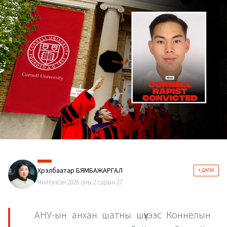
Хүрэлбаатар БЯМБАЖАРГАЛ
+ ДАГАХ
Нийтэлсэн 2026 оны 2 сарын 27
АНУ-ын анхан шатны шүүхээс Коннелын