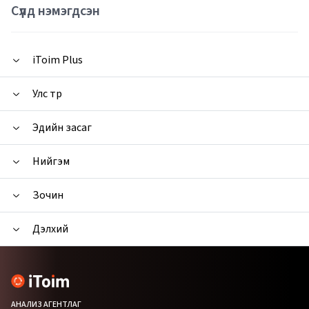
Сүүлд нэмэгдсэн
iToim Plus
Улс төр
Эдийн засаг
Нийгэм
Зочин
Дэлхий
АНАЛИЗ АГЕНТЛАГ