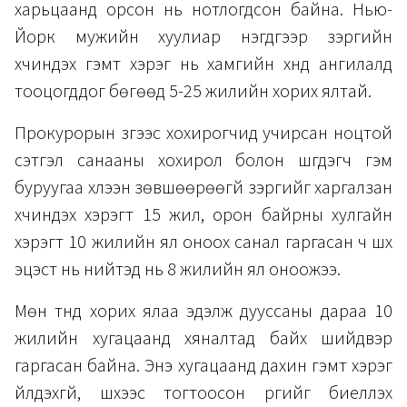
харьцаанд орсон нь нотлогдсон байна. Нью-
Йорк мужийн хуулиар нэгдүгээр зэргийн
хүчиндэх гэмт хэрэг нь хамгийн хүнд ангилалд
тооцогддог бөгөөд 5-25 жилийн хорих ялтай.
Прокурорын зүгээс хохирогчид учирсан ноцтой
сэтгэл санааны хохирол болон шүүгдэгч гэм
буруугаа хүлээн зөвшөөрөөгүй зэргийг харгалзан
хүчиндэх хэрэгт 15 жил, орон байрны хулгайн
хэрэгт 10 жилийн ял оноох санал гаргасан ч шүүх
эцэст нь нийтэд нь 8 жилийн ял оноожээ.
Мөн түүнд хорих ялаа эдэлж дууссаны дараа 10
жилийн хугацаанд хяналтад байх шийдвэр
гаргасан байна. Энэ хугацаанд дахин гэмт хэрэг
үйлдэхгүй, шүүхээс тогтоосон үүргийг биелүүлэх