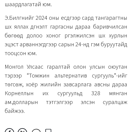
шаардлагатай юм.
Э.Билгүүнийг 2024 оны есдүгээр сард тангарагтны
шүүх яллах дүгнэлт гаргасны дараа баривчилсан
бөгөөд долоо хоног үргэлжилсэн шүүх хурлын
эцэст арваннэгдүгээр сарын 24-нд гэм буруутайд
тооцсон юм.
Монгол Улсаас гаралтай олон улсын оюутан
тэрээр “Томүжин альтернатив сургууль”-ийг
төгсөж, хоёр жилийн завсарлага авсны дараа
Корнеллын их сургуульд 328 мянган
ам.долларын тэтгэлгээр элсэн суралцаж
байжээ.