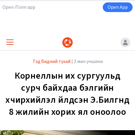
Open iToim app
Open App
Тэд бидний тухай
|
2 мин уншина
Корнеллын их сургуульд
сурч байхдаа бэлгийн
хүчирхийлэл үйлдсэн Э.Билгүүнд
8 жилийн хорих ял оноолоо