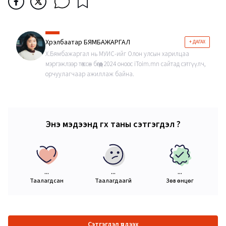
Хүрэлбаатар БЯМБАЖАРГАЛ
+ ДАГАХ
Х.Бямбажаргал нь МУИС-ийг Олон улсын харилцаа
мэргэжлээр төгссөн бөгөөд 2024 оноос iToim.mn сайтад сэтгүүлч,
орчуулагчаар ажиллаж байна.
Энэ мэдээнд өгөх таны сэтгэгдэл ?
...
...
...
Таалагдсан
Таалагдаагүй
Зөв өнцөг
Сэтгэгдэл үлдээх