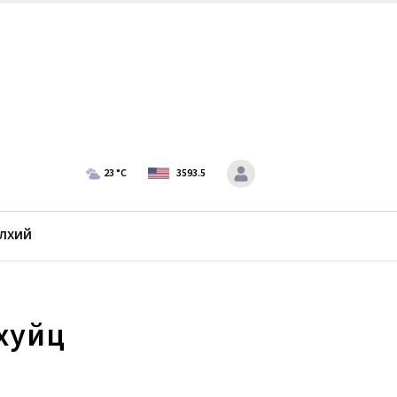
23
°C
3593.5
лхий
охуйц
р