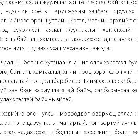
удлаачид аялал жуулчлал хэт төвлөрвөл байгаль о
лж, нүүдэлчин соёлыг арилжааны хэлбэрт оруулах
аг. Иймээс орон нутгийн иргэд, малчин өрхүүдийг 
эд суурилсан аялал жуулчлалыг хөгжүүлэхийг
Энэ нь байгаль хамгааллыг дэмжихээс гадна аялал
рон нутагт үлдээх чухал механизм гэж үздэг.
члал нь богино хугацаанд ашиг олох хэрэгсэл бус
ого, байгаль хамгаалал, хүний нөөц зэрэг олон хүчин
рдлагатай цогц салбар билээ. Тиймээс энэ салба
уй хэн бүхэн хариуцлагатай байж, салбарынхаа хө
лах хүсэлтэй байх нь зүйтэй.
с хэдийнэ олон улсын мөрөөддөг өвөрмөц аялал 
арин энэ давуу талыг чанартай, тогтвортой аялл
иргаж чадах эсэх нь бодлогын хэрэгжилт, бодит 