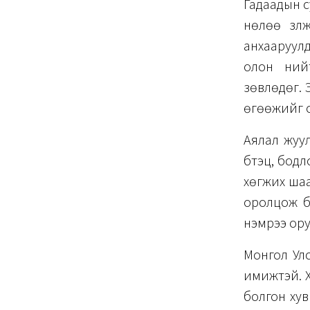
Гадаадын с
нөлөө үзүү
анхааруулд
олон нийт
зөвлөдөг. 
өгөөжийг о
Аялал жуул
бүтэц, бодл
хөгжих шаа
оролцож б
нэмрээ оруу
Монгол Ул
имижтэй. Х
болгон хув