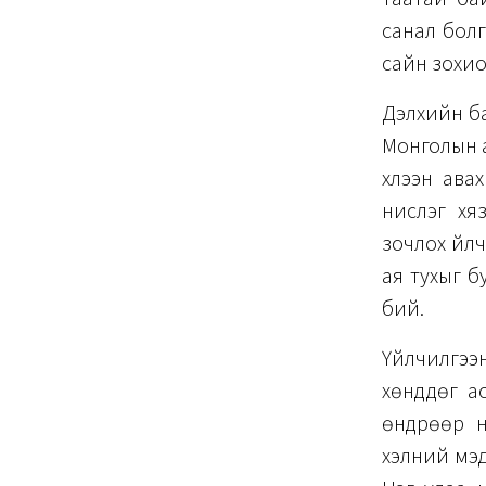
санал болг
сайн зохио
Дэлхийн ба
Монголын а
хүлээн ава
нислэг хяз
зочлох үйл
ая тухыг б
бий.
Үйлчилгээ
хөнддөг а
өндрөөр ү
хэлний мэд