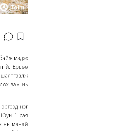
 байж мэдэх
нгүй. Ердөө
 шалтгаалж
лох зам нь
 эргээд нэг
'Юун 1 сая
нх нь манай