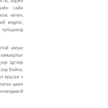
гүй, харин
гийн сайн
мээс хөтөч,
ий мэдлэг,
 хугацаанд
ртой аялал
н хамаарлыг
дээр эдгээр
сээр байна.
ил ярьсан ч
ллагаа цөөн
рчлөгдөөгүй