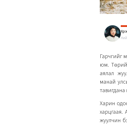
Хүр
Ний
Гарчгийг м
юм. Төрийн
аялал жуу
манай улс
тавигдана г
Харин одоо
харцгаая.
жуулчин бэ