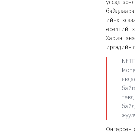
улсад зочл
байдлаараа
ийнхүү хүл
өсөлтийг х
Харин энэ
иргэдийн д
NETF
Mong
явда
байг
төвд
байд
жуулч
Өнгөрсөн 