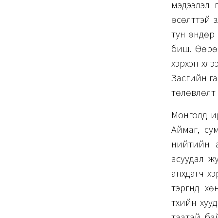
мэдээлэл 
өсөлттэй ү
тун өндөр 
биш. Өөрөө
хэрхэн хүл
Засгийн га
төлөвлөлт 
Монголд ир
Аймаг, сум
нийтийн а
асуудал ж
анхдагч х
тэргүүнд 
түүхийн хуу
таатай бай