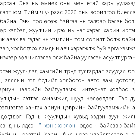
гарсан. Энэ нь өмнөх оны мөн үетэй харьцуулаха
зүүлэлт юм. Тийм ч учраас 2026 оны зорилгоо биелүүл
байна. Гэвч тоо өсөж байгаа нь салбар бэлэн болс
р хэлбэл, жуулчин ирэх нь нэг хэрэг, харин ирс
ээж авах вэ гэдэг нь хамгийн том сорилт болж байн
зар, холбогдох яамдын авч хэрэгжүүлж буй арга хэмжэ
үнэхээр зөв чиглэлээ олж байна уу гэсэн асуулт урган
сэн жуулчдад хамгийн түрүүнд тулгардаг асуудал бол
, аяллын гол бүсүүдийг холбосон авто зам, дотоо
риун цэврийн байгууламж, интернэт холбоо з
уулчдын сэтгэл ханамжид шууд нөлөөлдөг. Тэр ду
эрэгцээгээ хангах ариун цэврийн байгууламжийн а
хөндөгддөг. Гадны жуулчдын хувьд хэдэн зуун жи
дсанд нь үлдсэн
"нүхэн жорлон"
одоо ч байсаар байг
хгүй нь лавтай. Харин бид нүүрээ улайлгасаар эн