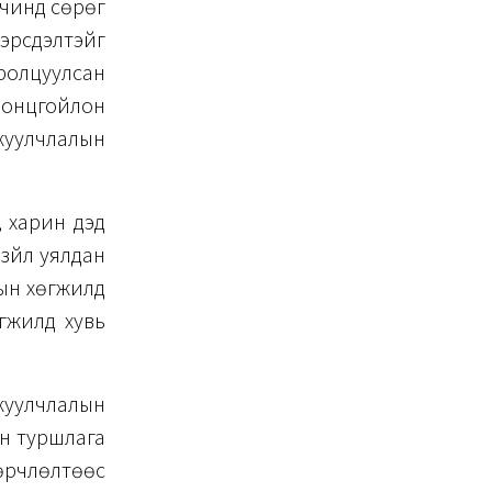
рчинд сөрөг
 эрсдэлтэйг
оролцуулсан
 онцгойлон
 жуулчлалын
, харин дэд
 зүйл уялдан
рын хөгжилд
гжилд хувь
жуулчлалын
ын туршлага
өөрчлөлтөөс