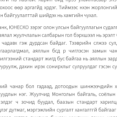
охоос өөр аргагүйд хүрдэг. Тиймээс нүхэн жорлонги
н байгуулалттай шийдэх нь хамгийн чухал.
нк, ЮНЕСКО зэрэг олон улсын байгууллагын судал
ялал жуулчлалын салбарын гол бэрхшээл нь эрэлт
х чадавх гэж дурдсан байдаг. Тээврийн сүлжээ су
гаарлагдмал, аяллын бүсүүд рүү чиглэсэн замын ча
чилгээний стандарт жигд бус байгаа нь аяллын зар
ууруулж, дахин ирэх сонирхлыг сулруулдаг гэсэн с
ний чанар бол гадаад, дотоодын шинжээчдийн 
суудлын нэг. Жуулчид Монголын байгаль, соёлын
нэлдэг ч зочид буудал, баазын стандарт харилца
лэг дутмаг, мэргэжлийн сургалт хангалтгүй байгааг 