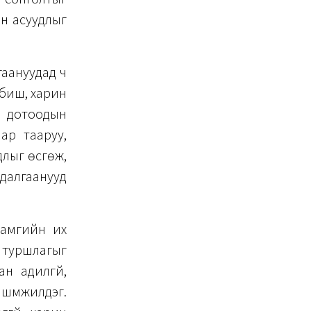
йн асуудлыг
гаануудад ч
 биш, харин
л, дотоодын
нар тааруу,
длыг өсгөж,
удалгаанууд
хамгийн их
 туршлагыг
н адилгүй,
шүүмжилдэг.