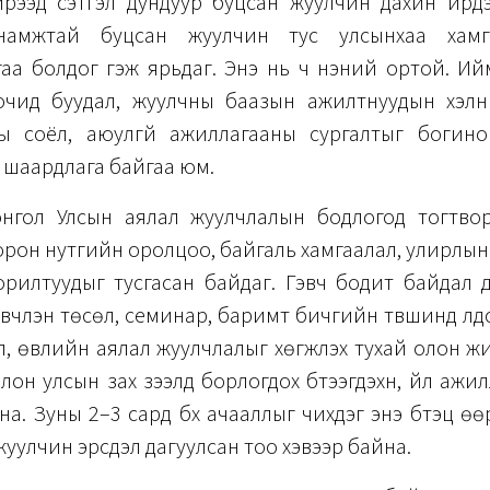
ирээд сэтгэл дундуур буцсан жуулчин дахин ирдэг
анамжтай буцсан жуулчин тус улсынхаа хам
аа болдог гэж ярьдаг. Энэ нь ч үнэний ортой. Ий
очид буудал, жуулчны баазын ажилтнуудын хэлн
ы соёл, аюулгүй ажиллагааны сургалтыг богино
х шаардлага байгаа юм.
Монгол Улсын аялал жуулчлалын бодлогод тогтво
орон нутгийн оролцоо, байгаль хамгаалал, улирлы
орилтуудыг тусгасан байдаг. Гэвч бодит байдал 
вчлэн төсөл, семинар, баримт бичгийн түвшинд үлд
 өвлийн аялал жуулчлалыг хөгжүүлэх тухай олон ж
лон улсын зах зээлд борлогдох бүтээгдэхүүн, үйл ажи
на. Зуны 2–3 сард бүх ачааллыг чихдэг энэ бүтэц өө
 жуулчин эрсдэл дагуулсан тоо хэвээр байна.