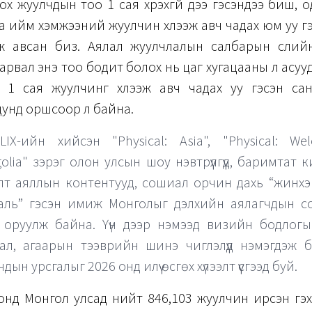
ох жуулчдын тоо 1 сая хүрэхгүй дээ гэсэндээ биш, 
 ийм хэмжээний жуулчин хүлээж авч чадах юм уу г
ээж авсан биз. Аялал жуулчлалын салбарын сүүлий
арвал энэ тоо бодит болох нь цаг хугацааны л асуу
 1 сая жуулчинг хүлээж авч чадах уу гэсэн са
унд оршсоор л байна.
LIX-ийн хийсэн "Physical: Asia", "Physical: W
olia" зэрэг олон улсын шоу нэвтрүүлгүүд, баримтат к
лт аяллын контентууд, сошиал орчин дахь “жинхэ
аль” гэсэн имиж Монголыг дэлхийн аялагчдын с
 оруулж байна. Үүн дээр нэмээд визийн бодлогы
ал, агаарын тээврийн шинэ чиглэлүүд нэмэгдэж 
дын урсгалыг 2026 онд илүү өсгөх хүлээлт үүсгээд буй.
онд Монгол улсад нийт 846,103 жуулчин ирсэн гэх