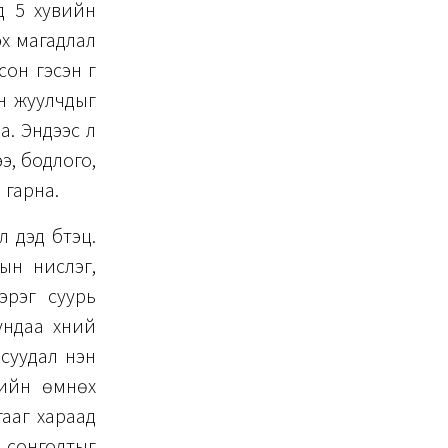
д 5 хувийн
эх магадлал
он гэсэн үг
эн жуулчдыг
а. Эндээс л
э, бодлого,
 гарна.
 дэд бүтэц.
дын нислэг,
эрэг суурь
ндаа хүний
суудал нэн
лийн өмнөх
ааг хараад
э сонголтыг