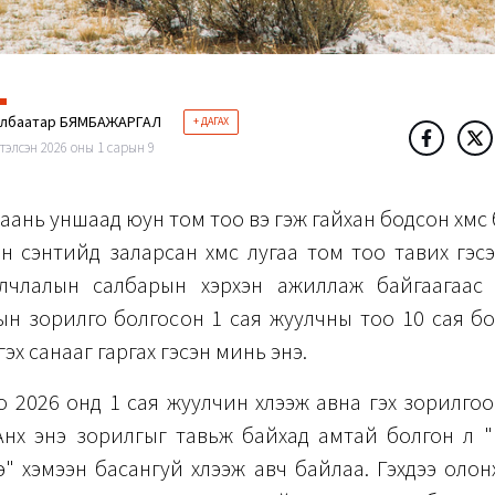
элбаатар БЯМБАЖАРГАЛ
+ ДАГАХ
тэлсэн 2026 оны 1 сарын 9
аань уншаад юун том тоо вэ гэж гайхан бодсон хүмүүс
 сэнтийд заларсан хүмүүс лугаа том тоо тавих гэсэ
лчлалын салбарын хэрхэн ажиллаж байгаагаас
ын зорилго болгосон 1 сая жуулчны тоо 10 сая бо
эх санааг гаргах гэсэн минь энэ.
 2026 онд 1 сая жуулчин хүлээж авна гэх зорилгоо
 Анх энэ зорилгыг тавьж байхад амтай болгон л "
" хэмээн басангуй хүлээж авч байлаа. Гэхдээ оло