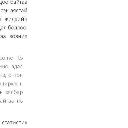
одоо байгаа
эсэн аястай
н жилүүдийн
дал боллоо.
наа зовнил
elcome to
ино, адал
нэ, онгон
онирхлын
н хялбар
байгаа нь
 статистик