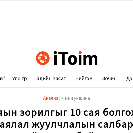
+
m
Улс төр
Эдийн засаг
Нийгэм
Зочин
Дэ
Анализ
|
4 мин уншина
яын зорилгыг 10 сая болг
аялал жуулчлалын салба