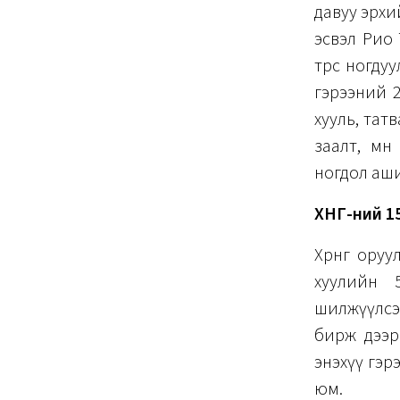
давуу эрхи
эсвэл Рио 
төрөөс ног
гэрээний 2
хууль, татв
заалт, мө
ногдол аши
ХНГ-ний 15
Хөрөнгө ор
хуулийн 
шилжүүлсэ
бирж дээр 
энэхүү гэр
юм.