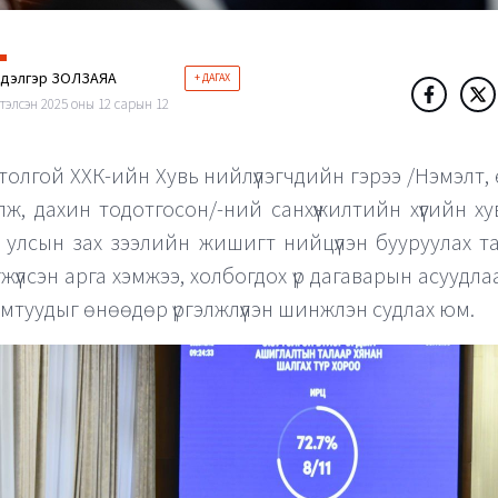
ндэлгэр ЗОЛЗАЯА
+ ДАГАХ
тэлсэн 2025 оны 12 сарын 12
толгой ХХК-ийн Хувь нийлүүлэгчдийн гэрээ /Нэмэлт,
ж, дахин тодотгосон/-ний санхүүжилтийн хүүгийн хув
 улсын зах зээлийн жишигт нийцүүлэн бууруулах т
жүүлсэн арга хэмжээ, холбогдох үр дагаварын асуудл
мтуудыг өнөөдөр үргэлжлүүлэн шинжлэн судлах юм.