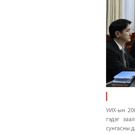
УИХ-ын 200
гэдэг заал
сунгасны да