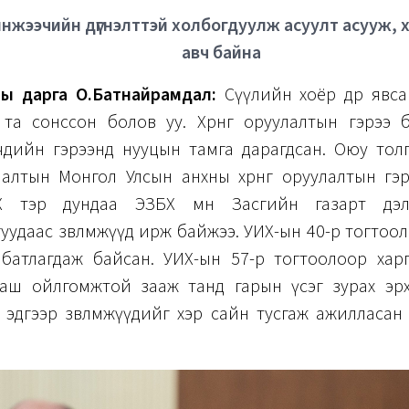
нжээчийн дүгнэлттэй холбогдуулж асуулт асууж, 
авч байна
ны дарга О.Батнайрамдал:
Сүүлийн хоёр өдөр явс
 та сонссон болов уу. Хөрөнгө оруулалтын гэрээ 
чдийн гэрээнд нууцын тамга дарагдсан. Оюу толг
уулалтын Монгол Улсын анхны хөрөнгө оруулалтын гэ
Х тэр дундаа ЭЗБХ мөн Засгийн газарт дэ
уудаас зөвлөмжүүд ирж байжээ. УИХ-ын 40-р тогтоо
батлагдаж байсан. УИХ-ын 57-р тогтоолоор харг
аш ойлгомжтой зааж танд гарын үсэг зурах эр
 эдгээр зөвлөмжүүдийг хэр сайн тусгаж ажилласа