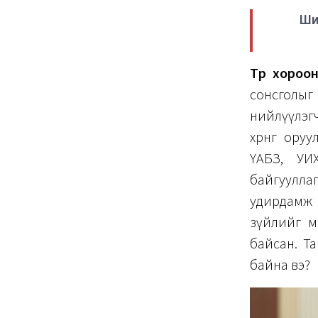
Ши
Түр хороо
сонсголыг
нийлүүлэг
хөрөнгө ор
ҮАБЗ, УИ
байгууллаг
удирдамж 
зүйлийг м
байсан. Та
байна вэ?