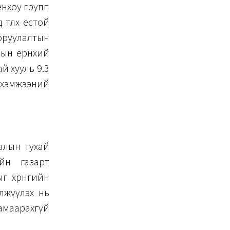
енхоу групп
төлөх ёстой
 оруулалтын
рын ерөнхий
ай хууль 9.3
 хэмжээний
малын тухай
йн газарт
 хөрөнгийн
илжүүлэх нь
хамаарахгүй