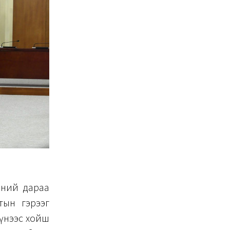
сөний дараа
лтын гэрээг
түүнээс хойш