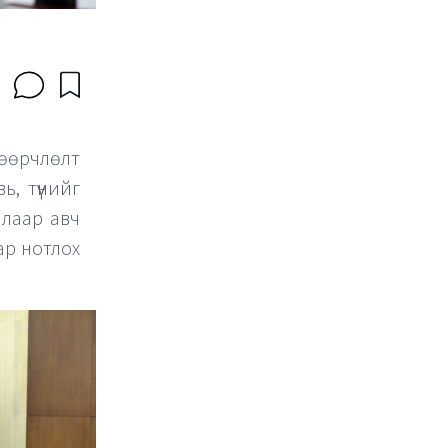
 өөрчлөлт
ь, түүнийг
алаар авч
аар нотлох