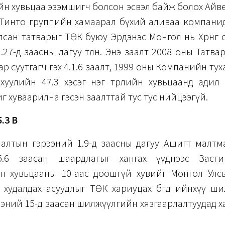
йн хувьцаа эзэмшигч болсон эсвэл байж болох Айв
Тинто группийн хамаарал бүхий аливаа компанид 
дуулсан татварыг ТӨК буюу Эрдэнэс Монгол нь Хөрөнгө
.27-д заасны дагуу төлнө. Энэ заалт 2008 оны Татва
ар суутгагч гэх 4.1.6 заалт, 1999 оны Компанийн тух
н хуулийн 47.3 хэсэг нэг төрлийн хувьцаанд адил
г хуваарилна гэсэн заалттай тус тус нийцээгүй.
.3 В
уулалтын гэрээний 1.9-д заасны дагуу Ашигт малт
5.6 заасан шаардлагыг хангах үүднээс Засги
н хувьцааны 10-аас доошгүй хувийг Монгол Улсыг
худалдах асуудлыг ТӨК хариуцах бөгөөд ийнхүү ш
ээний 15-д заасан шилжүүлгийн хязгаарлалтуудад 