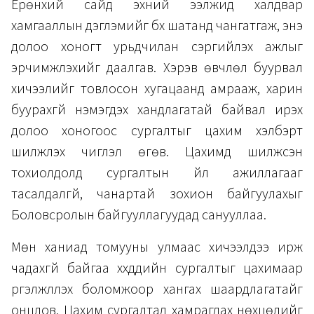
Ерөнхий сайд эхний ээлжид халдвар
хамгааллын дэглэмийг бүх шатанд чангатгаж, энэ
долоо хоногт урьдчилан сэргийлэх ажлыг
эрчимжүүлэхийг даалгав. Хэрэв өвчлөл буурвал
хичээлийг товлосон хугацаанд амрааж, харин
буурахгүй нэмэгдэх хандлагатай байвал ирэх
долоо хоногоос сургалтыг цахим хэлбэрт
шилжүүлэх чиглэл өгөв. Цахимд шилжсэн
тохиолдолд сургалтын үйл ажиллагааг
тасалдалгүй, чанартай зохион байгуулахыг
Боловсролын байгууллагуудад санууллаа.
Мөн ханиад томууны улмаас хичээлдээ ирж
чадахгүй байгаа хүүхдүүдийн сургалтыг цахимаар
үргэлжлүүлэх боломжоор хангах шаардлагатайг
онцлов. Цахим сургалтад хамрагдах нөхцөлийг