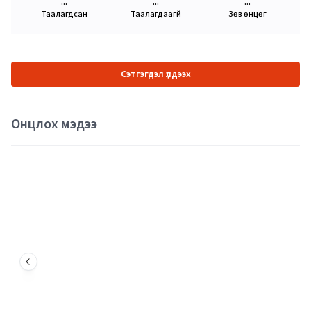
...
...
...
Таалагдсан
Таалагдаагүй
Зөв өнцөг
Сэтгэгдэл үлдээх
Онцлох мэдээ