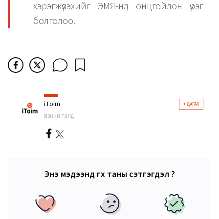
хэрэгжүүлэхийг ЭМЯ-нд онцгойлон үүрэг
болголоо.
iToim
+ ДАГАХ
Үнэний талд
Энэ мэдээнд өгөх таны сэтгэгдэл ?