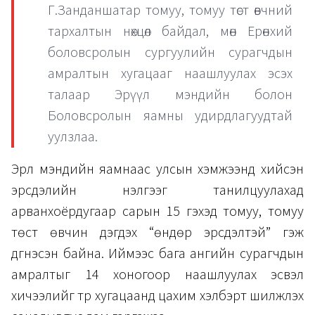
Г.Занданшатар томуу, томуу төст өвчний
тархалтын нөхцөл байдал, мөн Ерөнхий
боловсролын сургуулийн сурагчдын
амралтын хугацааг наашлуулах эсэх
талаар Эрүүл мэндийн болон
Боловсролын яамны удирдлагуудтай
уулзлаа.
Эрүүл мэндийн яамнаас улсын хэмжээнд хийсэн
эрсдэлийн үнэлгээг танилцуулахад
арванхоёрдугаар сарын 15 гэхэд томуу, томуу
төст өвчин дэгдэх “өндөр эрсдэлтэй” гэж
дүгнэсэн байна. Иймээс бага ангийн сурагчдын
амралтыг 14 хоногоор наашлуулах эсвэл
хичээлийг түр хугацаанд цахим хэлбэрт шилжүүлэх