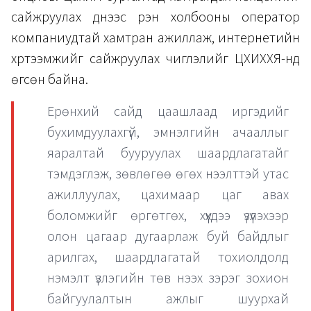
сайжруулах үүднээс үүрэн холбооны оператор
компаниудтай хамтран ажиллаж, интернетийн
хүртээмжийг сайжруулах чиглэлийг ЦХИХХЯ-нд
өгсөн байна.
Ерөнхий сайд цаашлаад иргэдийг
бухимдуулахгүй, эмнэлгийн ачааллыг
яаралтай бууруулах шаардлагатайг
тэмдэглэж, зөвлөгөө өгөх нээлттэй утас
ажиллуулах, цахимаар цаг авах
боломжийг өргөтгөх, хүүхдээ үзүүлэхээр
олон цагаар дугаарлаж буй байдлыг
арилгах, шаардлагатай тохиолдолд
нэмэлт үзлэгийн төв нээх зэрэг зохион
байгуулалтын ажлыг шуурхай