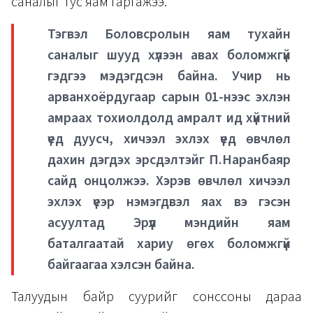
саналыг тус яам гаргажээ.
Тэгвэл Боловсролын яам тухайн
саналыг шууд хүлээн авах боломжгүй
гэдгээ мэдэгдсэн байна. Учир нь
арванхоёрдугаар сарын 01-нээс эхлэн
амраах тохиолдолд амралт ид хүйтний
үед дуусч, хичээл эхлэх үед өвчлөл
дахин дэгдэх эрсдэлтэйг П.Наранбаяр
сайд онцолжээ. Хэрэв өвчлөл хичээл
эхлэх үеэр нэмэгдвэл яах вэ гэсэн
асуултад Эрүүл мэндийн яам
баталгаатай хариу өгөх боломжгүй
байгаагаа хэлсэн байна.
Талуудын байр суурийг сонссоны дараа