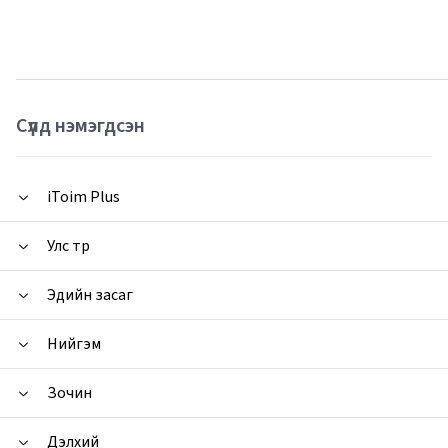
Сүүлд нэмэгдсэн
iToim Plus
Улс төр
Эдийн засаг
Нийгэм
Зочин
Дэлхий