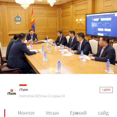
iToim
+ ДАГАХ
Нийтэлсэн 2025 оны 11 сарын 24
Монгол Улсын Ерөнхий сайд