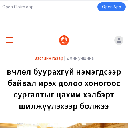
Open iToim app
Open App
Засгийн газар
|
2 мин уншина
Өвчлөл буурахгүй нэмэгдсээр
байвал ирэх долоо хоногоос
сургалтыг цахим хэлбэрт
шилжүүлэхээр болжээ