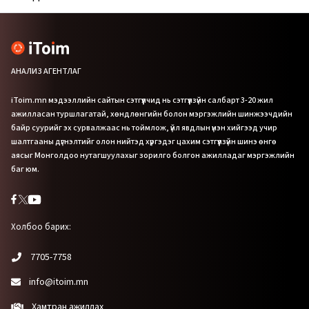
АНАЛИЗ АГЕНТЛАГ
iToim.mn мэдээллийн сайтын сэтгүүлчид нь сэтгүүлзүйн салбарт 3-20 жил
ажилласан туршлагатай, хөндлөнгийн болон мэргэжлийн шинжээчдийн
байр суурийг эх сурвалжаас нь тоймлож, үйл явдлын үнэн хийгээд учир
шалтгааны дүгнэлтийг олон нийтэд хүргэдэг цахим сэтгүүлзүйн шинэ өнгө
аясыг Монголдоо нутагшуулахыг зорилго болгон ажилладаг мэргэжлийн
баг юм.
Холбоо барих:
7705-7758
info@itoim.mn
Хамтран ажиллах