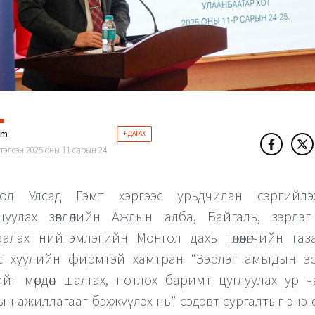
im
+ ДАГАХ
тэлсэн 2025 оны 11 сарын 24
гол Улсад Гэмт хэргээс урьдчилан сэргийл
цуулах зөвлөлийн Ажлын алба, Байгаль, зэрлэг
аалах нийгэмлэгийн Монгол дахь төлөөлөгчийн газ
с хуулийн фирмтэй хамтран “Зэрлэг амьтдын эс
ийг мөрдөн шалгах, нотлох баримт цуглуулах ур 
ын ажиллагааг бэхжүүлэх нь” сэдэвт сургалтыг энэ 