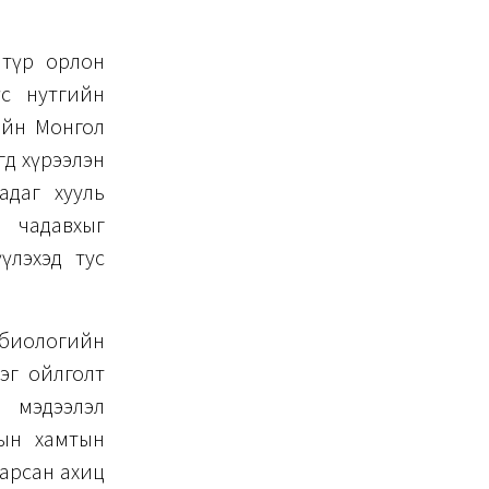
 түр орлон
с нутгийн
ийн Монгол
өөд хүрээлэн
адаг хууль
, чадавхыг
үлэхэд тус
, биологийн
эг ойлголт
й мэдээлэл
дын хамтын
гарсан ахиц