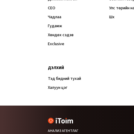
CEO
Улс төрийн н
Чадлаа
Шүүх
Гудамж
Хөндөх сэдэв
Exclusive
ДЭЛХИЙ
Тэд бидний тухай
Халуун цэг
АНАЛИЗ АГЕНТЛАГ