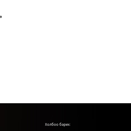
өө
Холбоо барих: