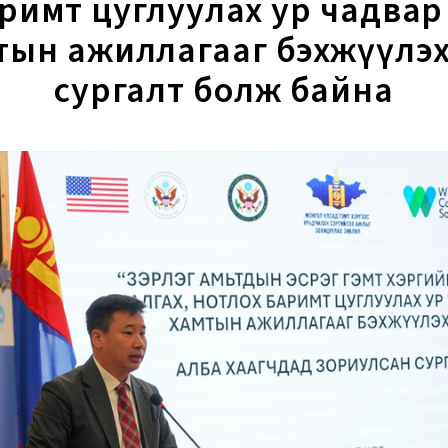
римт цуглуулах ур чадвар
тын ажиллагааг бэхжүүлэх
сургалт болж байна