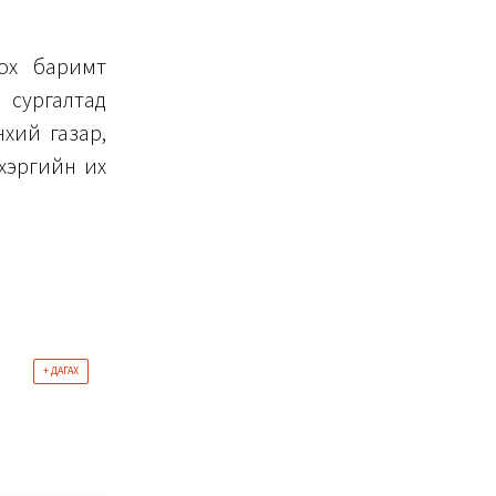
лох баримт
 сургалтад
нхий газар,
 хэргийн их
+ ДАГАХ