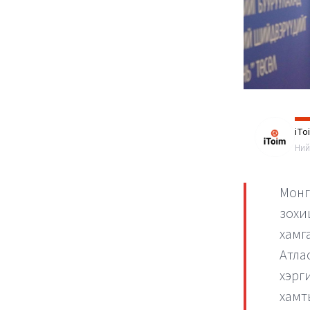
iTo
Ний
Мон
зохи
хамг
Атла
хэрг
хамт