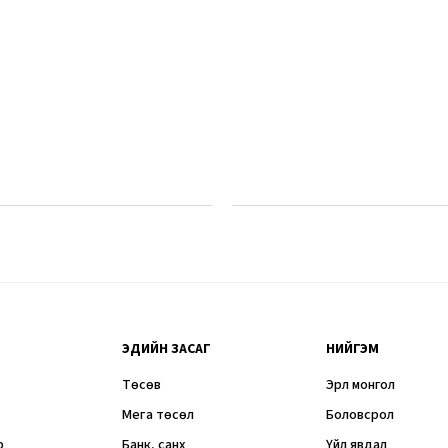
ЭДИЙН ЗАСАГ
НИЙГЭМ
Төсөв
Эрүүл монгол
Мега төсөл
Боловсрол
р
Банк, санхүү
Үйл явдал