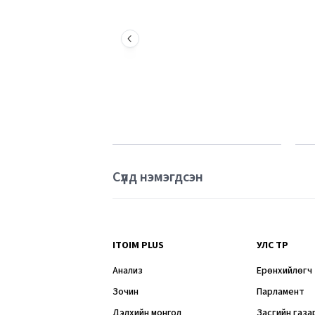
Сүүлд нэмэгдсэн
ITOIM PLUS
УЛС ТӨР
Анализ
Ерөнхийлөгч
Зочин
Парламент
Дэлхийн монгол
Засгийн газа