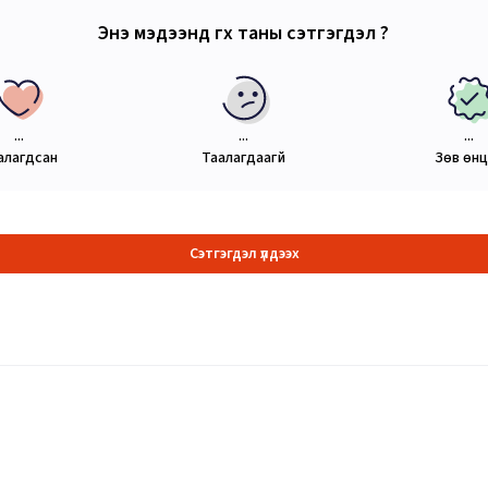
Энэ мэдээнд өгөх таны сэтгэгдэл ?
...
...
...
алагдсан
Таалагдаагүй
Зөв өн
Сэтгэгдэл үлдээх