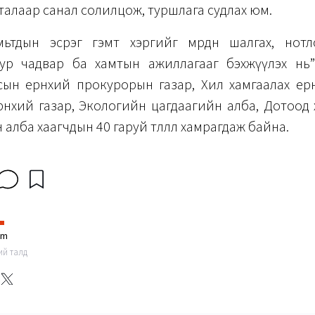
алаар санал солилцож, туршлага судлах юм.
мьтдын эсрэг гэмт хэргийг мөрдөн шалгах, нот
 ур чадвар ба хамтын ажиллагааг бэхжүүлэх нь”
ын ерөнхий прокурорын газар, Хил хамгаалах ерө
өнхий газар, Экологийн цагдаагийн алба, Дотоод
алба хаагчдын 40 гаруй төлөөлөл хамрагдаж байна.
im
ний талд