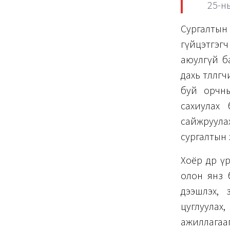
25-ны
Сургалтын
гүйцэтгэг
аюулгүй б
дахь төлөөл
буй орчны
сахиулах 
сайжруула
сургалтын
Хоёр өдөр 
олон янз 
дээшлэх, 
цуглуулах
ажиллагааг