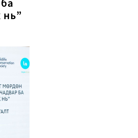
 ба
 нь”