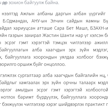
 өдөр зохион байгуулж байна.
 нээлтэд Ажлын албаны даргын албан үүргийг
ч Б.Одмандах, АНУ-ын Элчин сайдын яамны Бү
айдал хариуцсан атташе Сара Бет Машл, БЗАХН-
өгчийн газрын захирал Жастин Шанти нар үг хэлсэн бөг
 эсрэг гэмт хэрэгтэй тэмцэх чиглэлээр ажилл
байгууллагын алба хаагчдын эрх зүйн мэдлэг
х, байгууллага хоорондын уялдаа холбоог бэхжү
 зорилго оршиж буйг онцоллоо.
үргэлжлэх сургалтаар алба хаагчдын байгалийн нөөц
байдлыг хамгаалах эрх зүйн орчны талаарх мэдл
зэрлэг амьтдын эсрэг гэмт хэрэгтэй холбоото
, нотлох баримт бүрдүүлэх, байгууллага хоорон
 бэхжүүлэх чиглэлээр хэрэг шийдвэрлэх практикт 