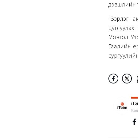
дэвшлийн т
“Зэрлэг а
цуглуулах
Монгол Улс
Гаалийн ер
сургуулийн 
iTo
Үнэ