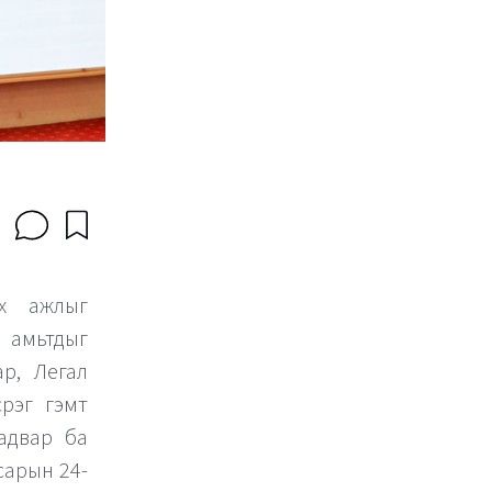
эх ажлыг
 амьтдыг
ар, Легал
рэг гэмт
чадвар ба
сарын 24-