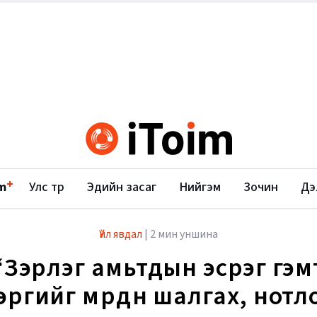
+
m
Улс төр
Эдийн засаг
Нийгэм
Зочин
Дэ
Үйл явдал
|
2 мин уншина
“Зэрлэг амьтдын эсрэг гэм
эргийг мөрдөн шалгах, нотл