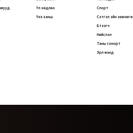
амууд
Үл хөдлөх
Спорт
Үнэ ханш
Сэтгэл зүйн зөвлөг
Бүтээгч
Нийслэл
Таны сонорт
Эрүүл мэнд