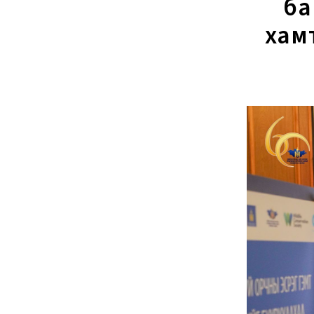
ба
хам