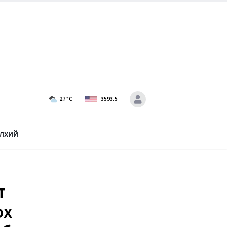
27
°C
3593.5
лхий
т
ох