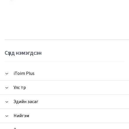
Сүүлд нэмэгдсэн
iToim Plus
Улс төр
Эдийн засаг
Нийгэм