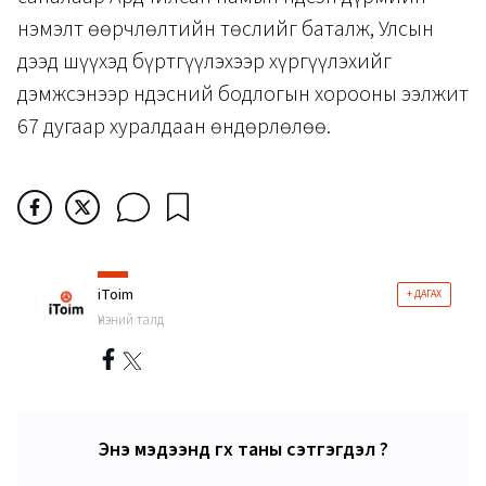
нэмэлт өөрчлөлтийн төслийг баталж, Улсын
дээд шүүхэд бүртгүүлэхээр хүргүүлэхийг
дэмжсэнээр Үндэсний бодлогын хорооны ээлжит
67 дугаар хуралдаан өндөрлөлөө.
iToim
+ ДАГАХ
Үнэний талд
Энэ мэдээнд өгөх таны сэтгэгдэл ?