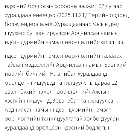
Үндэсний бодлогын хорооны ээлжит 67 дугаар
хуралдаан өнөөдөр /2025.11.21/ Төрийн ордонд
болж, өндөрлөлөө. Хуралдаанаар Улсын дээд
шүүхээс буцаан ирүүлсэн Ардчилсан намын
Үндсэн дүрмийн нэмэлт өөрчлөлтийг хэлэлцэв.
Үндсэн дүрмийн нэмэлт өөрчлөлтийн талаарх
тайлан мэдээллийг Ардчилсан намын Ерөнхий
нарийн бичгийн Н.Ганибал хуралдаанд
оролцогч гишүүдэд танилцуулсны дараа 12
заалт бүхий нэмэлт өөрчлөлтийг Ажлын
хэсгийн гишүүн Д.Эрдэнэбат танилцуулсан.
Ардчилсан намын Үндсэн дүрмийн нэмэлт
өөрчлөлтийн танилцуулгатай холбогдуулан
хуралдаанд оролцсон Үндэсний бодлогын