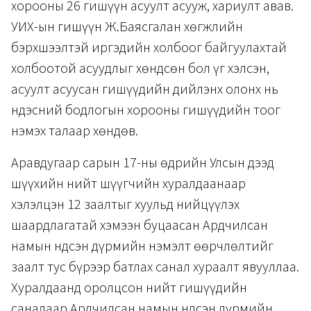
хорооны 26 гишүүн асуулт асууж, хариулт авав.
УИХ-ын гишүүн Ж.Баясгалан хөгжлийн
бэрхшээлтэй иргэдийн холбоог байгуулахтай
холбоотой асуудлыг хөндсөн бол үг хэлсэн,
асуулт асуусан гишүүдийн дийлэнх олонх нь
Үндэсний бодлогын хорооны гишүүдийн тоог
нэмэх талаар хөндөв.
Аравдугаар сарын 17-ны өдрийн Улсын дээд
шүүхийн нийт шүүгчийн хуралдаанаар
хэлэлцэн 12 заалтыг хуульд нийцүүлэх
шаардлагатай хэмээн буцаасан Ардчилсан
намын Үндсэн дүрмийн нэмэлт өөрчлөлтийг
заалт тус бүрээр батлах санал хураалт явууллаа.
Хуралдаанд оролцсон нийт гишүүдийн
саналаар Ардчилсан намын Үндсэн дүрмийн