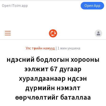
Open iToim app
Open App
Улс төрийн намууд
|
1 мин уншина
Үндэсний бодлогын хорооны
ээлжит 67 дугаар
хуралдаанаар Үндсэн
дүрмийн нэмэлт
өөрчлөлтийг баталлаа