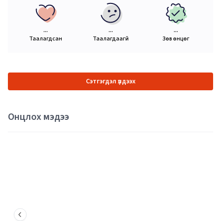
...
...
...
Таалагдсан
Таалагдаагүй
Зөв өнцөг
Сэтгэгдэл үлдээх
Онцлох мэдээ