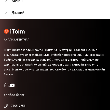
Зочин
Дэлхий
АНАЛИЗ АГЕНТЛАГ
iToim.mn мэдээллийн сайтын сэтгүүлчид нь сэтгүүлзүйн салбарт 3-20 жил
ажилласан туршлагатай, хөндлөнгийн болон мэргэжлийн шинжээчдийн
байр суурийг эх сурвалжаас нь тоймлож, үйл явдлын үнэн хийгээд учир
шалтгааны дүгнэлтийг олон нийтэд хүргэдэг цахим сэтгүүлзүйн шинэ өнгө
аясыг Монголдоо нутагшуулахыг зорилго болгон ажилладаг мэргэжлийн
баг юм.
Холбоо барих:
7705-7758