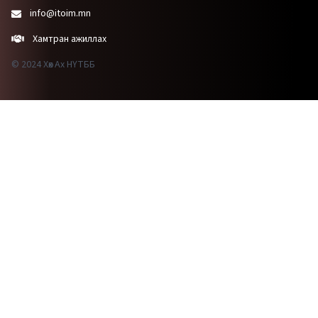
info@itoim.mn
Хамтран ажиллах
© 2024 Хөх Ах НҮТББ