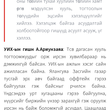
оны төсвийн тухай хуулийн төслийн хамт
өргөн мэдүүлсэн хууль, тогтоолын
төслүүдийн эцсийн хэлэлцүүлгийг
хийлээ. Хэлэлцэж байгаа асуудалтай
холбоотойгоор гишүүд асуулт асууж, үг
хэллээ.
УИХ-ын гишүүн А.Ариунзаяа
: Төсөв дагасан хууль
тогтоомжуудыг орж ирсэн хувилбараар нь
дэмжихгүй байсан. УИХ-ын ажлын хэсэг сайн
ажилласан байна. Ялангуяа Засгийн газар
тусгай эрх авч байгаад оффтейк гэрээ
байгуулах гэж байсныг өөрчилсөн байна.
Үндсэндээ урт хугацааны гэрээ байгуулна,
нүүрсийг биржийн үнээр зарахгүй гэж оруулж
ирсэн нь байж боломжгүй асуудал. Цаашлаад