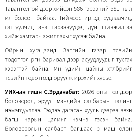
Тавантолгой дээр хийсэн 586 гэрээний 581 нь л
ил болсон байгаа. Тиймээс иргэд, судлаачид,
сэтгүүлчид энэ гэрээнүүдэд дүн шинжилгээ
хийж хамтарч ажиллахыг хүсэж байна.
Ойрын хугацаанд Засгийн газар төсвийн
тодотгол өргөн баривал дээр асуудлуудыг тусгах
хэрэгтэй байна. Мөн үдийн цайны хөтөлбөрийг
төсвийн тодотголд оруулж ирэхийг хүсье.
УИХ-ын гишүүн С.Эрдэнэбат:
2026 оны төсөв дээр
боловсрол, эрүүл мэндийн салбарын цалинг
нэмэгдүүллээ. Гэхдээ дагасан хууль дээрээ зөвхөн
багш нарын цалинг нэмнэ гэсэн байна.
Боловсролын салбарт багшаас өөр маш олон