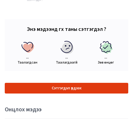
Энэ мэдээнд өгөх таны сэтгэгдэл ?
...
...
...
Таалагдсан
Таалагдаагүй
Зөв өнцөг
Сэтгэгдэл үлдээх
Онцлох мэдээ