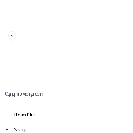
Сүүлд нэмэгдсэн
iToim Plus
Улс төр