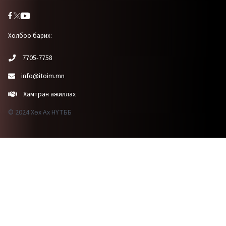
Холбоо барих:
7705-7758
info@itoim.mn
Хамтран ажиллах
© 2024 Хөх Ах НҮТББ