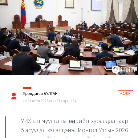
Пүрэвдагва БУЛГАН
+ ДАГАХ
Нийтэлсэн 2025 оны 11 сарын 14
УИХ-ын чуулганы өнөөдрийн хуралдаанаар
5 асуудал хэлэлцэнэ. Монгол Улсын 2026