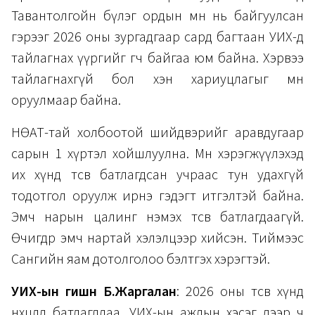
Тавантолгойн бүлэг ордын өмнө нь байгуулсан
гэрээг 2026 оны зургадгаар сард багтаан УИХ-д
тайлагнах үүргийг өгч байгаа юм байна. Хэрвээ
тайлагнахгүй бол хэн хариуцлагыг мөн
оруулмаар байна.
НӨАТ-тай холбоотой шийдвэрийг аравдугаар
сарын 1 хүртэл хойшлуулна. Мөн хэрэгжүүлэхэд
их хүнд төсөв батлагдсан учраас тун удахгүй
тодотгол оруулж ирнэ гэдэгт итгэлтэй байна.
Эмч нарын цалинг нэмэх төсөв батлагдаагүй.
Өчигдөр эмч нартай хэлэлцээр хийсэн. Тиймээс
Сангийн яам дотолголоо бэлтгэх хэрэгтэй.
УИХ-ын гишүүн Б.Жаргалан
: 2026 оны төсөв хүнд
нөхцөлд батлагдлаа. УИХ-ын ажлын хэсэг дээр ч