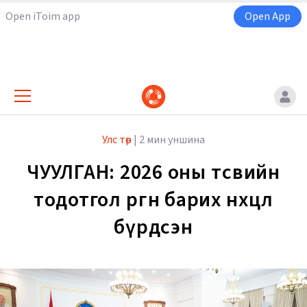
Open iToim app
Open App
Улс төр
|
2 мин уншина
ЧУУЛГАН: 2026 оны төсвийн
тодотгол өргөн барих нөхцөл
бүрдсэн