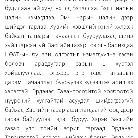
будилаантай хүнд нөхцөлд баталлаа. Багш нарын
цалин нэмэгдлээ. Эмч нарын цалин дээр
шийдэл гарлаа. Хувийн хэвшлийнхний хүлээж
байсан татварын ачааллыг бууруулахад шинэ
зүйл гарсангүй. Засгийн газар төсөв өргөн барихдаа
НӨАТ-ын буцаан олголтыг нэмэгдүүлнэ гэсэн
боловч аравдугаар сарын 1 хүртэл
хойшлууллаа. Тэгэхээр энэ төсвөөс татварын
дарамт, ачааллыг бууруулах хүлээлтээ арилгах
хэрэгтэй. Эрдэнэс Тавантолгойтой холбоотой
нүүрсний хулгайтай асуудал шийдэгдээгүй
байхад Засгийн газар ашиглагдаагүй орд дээр
гэрээ байгуулна гэдэг буруу. Хэрэв Засгийн
газар улс төрийн зориг гаргаад Эрдэнэс
Тавантолгой дээрээ шийдэж болно. Эрдэнэс