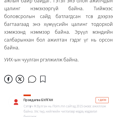
ажлын байр байдаг. Гэтэл энэ олон ажилчдын
цалинг нэмэхээргүй байна. Тиймээс
боловсролын сайд батлагдсан төсөв дээрээ
багтаагаад энэ хүмүүсийн цалинг тодорхой
хэмжээнд нэммээр байна. Эрүүл мэндийн
салбарынхан бол ажилтан гэдэг үг нь орсон
байна.
УИХ-ын чуулган үргэлжилж байна.
Пүрэвдагва БУЛГАН
+ ДАГАХ
Сэтгүүлч М.Булган нь iToim.mn сайтад 2015 оноос ажиллаж
байна. Улс төр, нийгмийн чиглэлээр мэдээ, мэдээлэл
бэлтгэдэг.