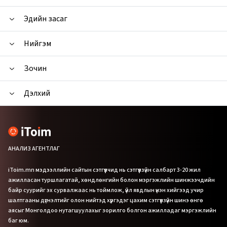
Эдийн засаг
Нийгэм
Зочин
Дэлхий
АНАЛИЗ АГЕНТЛАГ
iToim.mn мэдээллийн сайтын сэтгүүлчид нь сэтгүүлзүйн салбарт 3-20 жил
ажилласан туршлагатай, хөндлөнгийн болон мэргэжлийн шинжээчдийн
байр суурийг эх сурвалжаас нь тоймлож, үйл явдлын үнэн хийгээд учир
шалтгааны дүгнэлтийг олон нийтэд хүргэдэг цахим сэтгүүлзүйн шинэ өнгө
аясыг Монголдоо нутагшуулахыг зорилго болгон ажилладаг мэргэжлийн
баг юм.