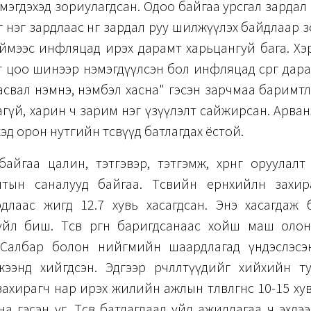
мэгдэхэд зориулагдсан. Одоо байгаа урсгал зардал бо
 нэг зардлаас нөгөө зардал руу шилжүүлэх байдлаар 
ймээс инфляцад ирэх дарамт харьцангуй бага. Хэ
 цоо шинээр нэмэгдүүлсэн бол инфляцад сөрөг дар
асвал нэмнэ, нэмбэл хасна" гэсэн зарчмаа баримтл
агүй, харин ч зарим нэг үзүүлэлт сайжирсан. Арва
хэд орон нутгийн төсвүүд батлагдах ёстой.
айгаа цалин, тэтгэвэр, тэтгэмж, хөрөнгө оруулал
лтын саналууд байгаа. Төсвийн ерөнхийлөн захи
рдлаас жигд 12.7 хувь хасагдсан. Энэ хасагдаж 
үйл биш. Төсөв өргөн баригдсанаас хойш маш олон
 Салбар болон нийгмийн шаардлагад үндэслэсэн ө
ээнд хийгдсэн. Эдгээр өөрчлөлтүүдийг хийхийн т
захирагч нар ирэх жилийн ажлын төлөвлөгөөнөөсөө 10-15 
а гэсэн үг. Төсөв батлагдаад үйл ажиллагаа ч эхлэ