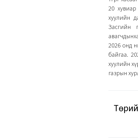
20 хувиар
хуулийн да
Засгийн г
авагчдынх
2026 онд н
байгаа. 2
хуулийн хү
газрын хур
Төрий