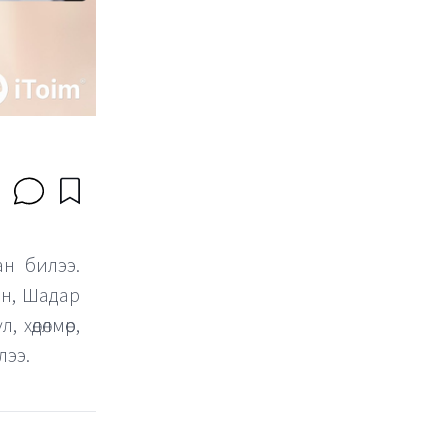
ан билээ.
ан, Шадар
хөдөлмөр,
лээ.