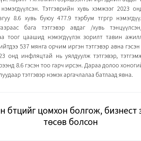
 нэмэгдүүлсэн. Тэтгэврийн хувь хэмжээг 2023 он
гуу 8.6 хувь буюу 477.9 тэрбум төгрөгөөр нэмэгдү
азраас бага тэтгэвэр авдаг /хувь тэнцүүлсэн
аа тоог цаашид нэмэгдүүлэх зорилт тавин ажил
ийтдээ 537 мянга орчим иргэн тэтгэвэр авна гэсэ
023 онд инфляцтай нь уялдуулж тэтгэвэр, тэтгэм
рээнд 8.6 гэсэн тоо гарч ирсэн. Дараа долоо хоног
луудаар тэтгэвэр нэмэх аргачлалаа батлаад явна.
н бүтцийг цомхон болгож, бизнест 
төсөв болсон