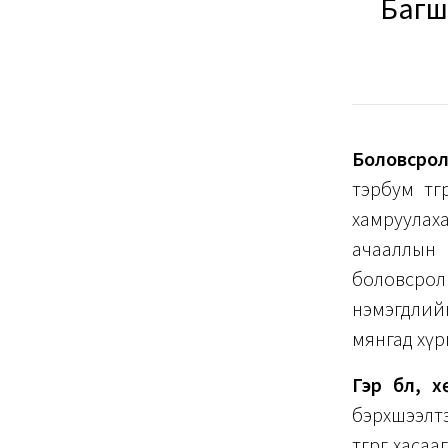
Багш
Боловсро
тэрбум төг
хамруулах
ачааллын 
боловсро
нэмэгдлийг
мянгад хүр
Гэр бүл, 
бэрхшээлтэ
төгрөг хас