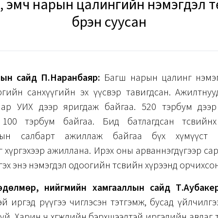
, эмч нарын цалингийн нэмэгдэл т
бүрэн суусан
лын сайд П.Наранбаяр:
Багш нарын цалинг нэмэг
рөгийн санхүүгийн эх үүсвэр тавигдсан. Ажилтну
аар УИХ дээр яригдаж байгаа. 520 тэрбум дээр
100 тэрбум байгаа. Бид батлагдсан төсвийнхө
лын салбарт ажиллаж байгаа бүх хүмүүст 
 хүргэхээр ажиллана. Ирэх оны арваннэгдүгээр сар
гэх энэ нэмэгдэл одоогийн төсвийн хүрээнд орчихсон
хөдөлмөр, нийгмийн хамгааллын сайд Т.Аубакер
й иргэд рүүгээ чиглэсэн тэтгэмж, бусад үйлчилгэ
аагүй. Харин ч хөгжлийн бэрхшээлтэй иргэдийн авдаг