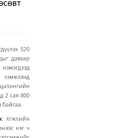
өсөвт
дүүлэх 520
удыг давхар
 нэмэгдээд
ө хэмжээнд
цалингийн
д 2 сая 800
 байгаа.
:
Хөгжлийн
энээс нэг ч
 тэтгэмжийг