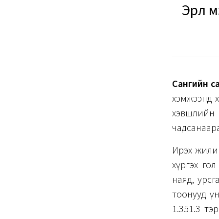
Эрүүл
Сангийн с
хэмжээнд х
хэвшлийн 
чадсанаар
Ирэх жилий
хүргэх гол
наяд, урсг
тоонууд үнс
1.351.3 тэ