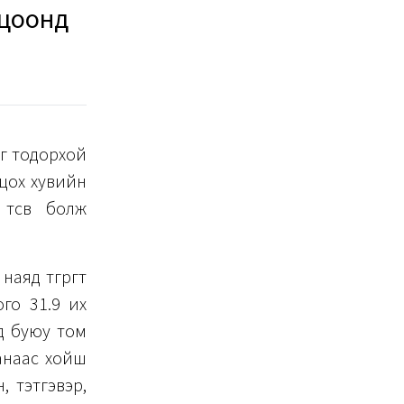
лцоонд
йг тодорхой
лцох хувийн
төсөв болж
аяд төгрөгт
ого 31.9 их
яд буюу том
дсанаас хойш
, тэтгэвэр,