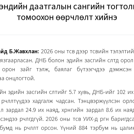
 мэндийн даатгалын сангийн тогто
томоохон өөрчлөлт хийнэ
айд Б.Жавхлан:
2026 оны төсөв дээр төсвийн тэлэлти
язгаарласан. ДНБ болон эдийн засгийн өсөлтөд оро
орон зайг тэлж, баялаг бүтээгчдээ дэмжсэн 
аа онцлогтой.
н эдийн засгийн өсөлтийг 5.7 хувь, ДНБ-ийг 102 их н
 өөрчлөлтүүдээ хадгалж чадсан. Тэнцвэржүүлсэн орл
ал зардал 24.9 их наяд, хөрөнгийн зардал 8.6 их на
эндээ өөрчлөгдөөгүй. 2026 оны төсөв УИХ-д өргөн бариг
рбумд нь өөрчлөлт орсон. Үүний 884 тэрбум нь цалин