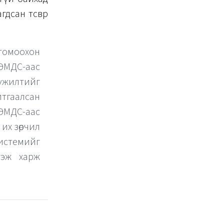
н төсвөөрөө
томоохон
г ЭМДС-аас
хүүжилтийг
лтгаалсан
 ЭМДС-аас
их зөрчил
системийг
гэж харж