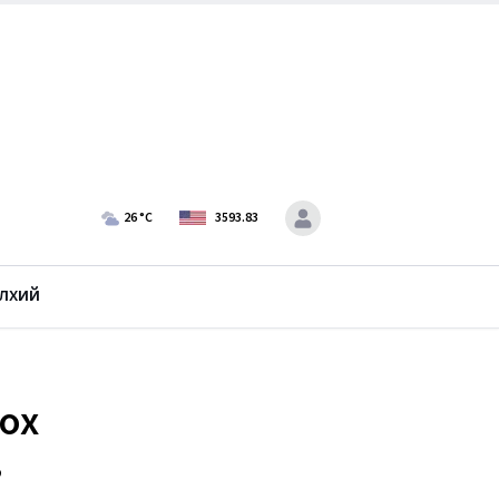
26
°C
3593.83
лхий
лох
в