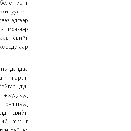
лон хөрөнгө
зохицуулалт
рвээ эдгээр
амт ирэхээр
аад төсвийг
нхоёрдугаар
т нь дандаа
рагч нарын
байгаа дүн
 асуудлууд
өрчлөлтүүд
улд төсвийн
хувийн ажлыг
эгүй байхад