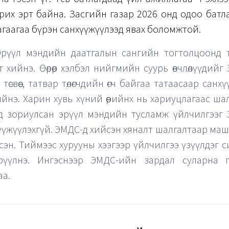
рих эрт байна. Засгийн газар 2026 онд одоо батлагдса
гаагаа бүрэн санхүүжүүлээд явах боломжтой.
Эрүүл мэндийн даатгалын сангийн тогтолцоонд 
өлт хийнэ. Өөрөөр хэлбэл нийгмийн суурь өвчлөлүүдий
төсвөөс, татвар төлөгчдийн өгч байгаа татаасаар сан
ийнэ. Харин хувь хүний өөрийнх нь хариуцлагаас ша
өлд зориулсан эрүүл мэндийн тусламж үйлчилгээг
үүжүүлэхгүй. ЭМДС-д хийсэн хяналт шалгалтаар маш 
сэн. Тиймээс хурууны хээгээр үйлчилгээ үзүүлдэг 
рүүлнэ. Ингэснээр ЭМДС-ийн зардал суларна 
аа.