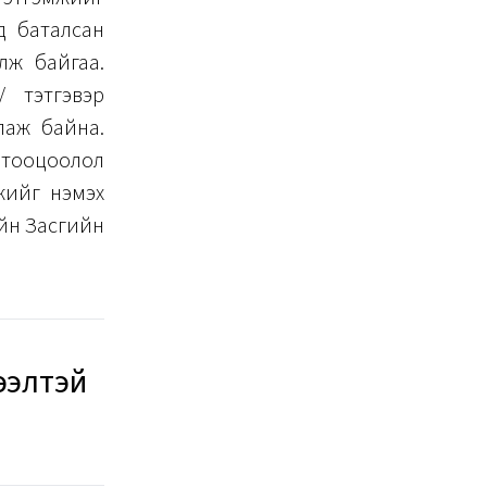
д баталсан
үлж байгаа.
/ тэтгэвэр
лаж байна.
н тооцоолол
жийг нэмэх
ийн Засгийн
ээлтэй