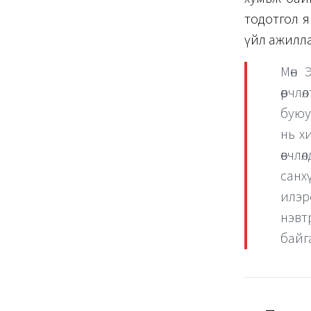
тодотгол я
үйл ажилла
Мөн 
өөрчл
буюу 
нь х
өвчл
санх
илэр
нэвт
байг