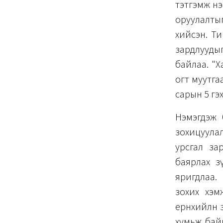
тэтгэмж нэ
оруулалтыг
хийсэн. Ти
зардлуудыг
байлаа. "Х
огт муутга
сарын 5 гэ
Нэмэгдэж б
зохицуула
урсгал за
баярлах з
яригдлаа.
зохих хэмж
ерөнхийлөн 
хумьж байн