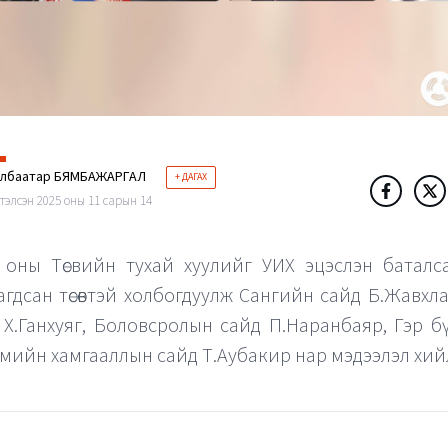
элбаатар БЯМБАЖАРГАЛ
+ ДАГАХ
тэлсэн 2025 оны 11 сарын 14
 оны Төсвийн тухай хуулийг УИХ эцэслэн баталс
агдсан төсөвтэй холбогдуулж Сангийн сайд Б.Жавхл
 Х.Ганхуяг, Боловсролын сайд П.Наранбаяр, Гэр бүл, 
мийн хамгааллын сайд Т.Аубакир нар мэдээлэл хий