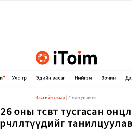
+
m
Улс төр
Эдийн засаг
Нийгэм
Зочин
Дэ
Засгийн газар
|
4 мин уншина
26 оны төсөвт тусгасан онц
өөрчлөлтүүдийг танилцуула