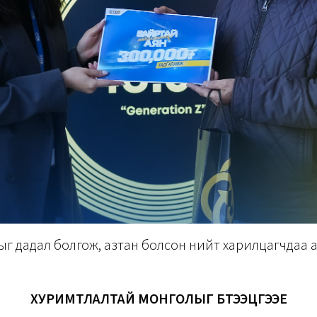
г дадал болгож, азтан болсон нийт харилцагчдаа 
ХУРИМТЛАЛТАЙ МОНГОЛЫГ БҮТЭЭЦГЭЭЕ