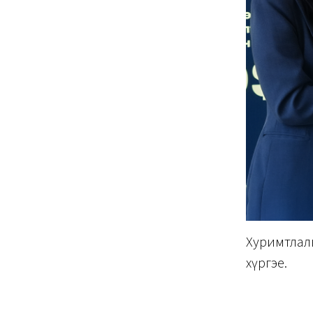
Хуримтлалы
хүргэе.