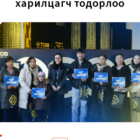
харилцагч тодорлоо