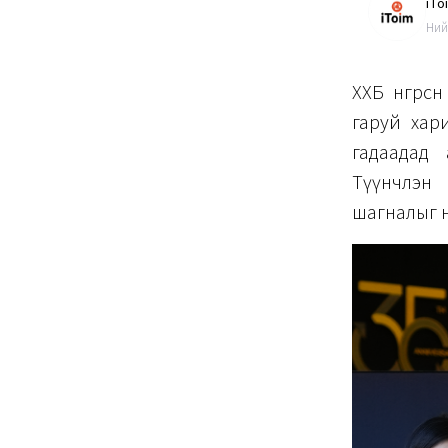
iTo
Ний
ХХБ өнгөрс
гаруй хар
гадаадад 
Түүнчлэн 
шагналыг нь