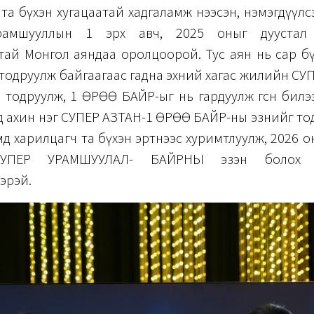
та бүхэн хугацаатай хадгаламж нээсэн, нэмэгдүүлс
рамшууллын 1 эрх авч, 2025 оныг дуустал 
тай Монгол аяндаа оролцоорой. Тус аян нь сар бү
тодруулж байгаагаас гадна эхний хагас жилийн СУ
ард тодруулж, 1 ӨРӨӨ БАЙР-ыг нь гардуулж өгсөн билэ
өлд ахин нэг СУПЕР АЗТАН-1 ӨРӨӨ БАЙР-ны эзнийг то
д харилцагч та бүхэн эртнээс хуримтлуулж, 2026 о
СУПЕР УРАМШУУЛАЛ- БАЙРНЫ эзэн болох 
эрэй.