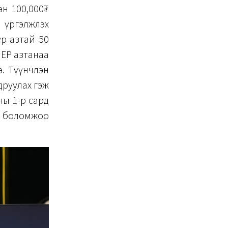
эн 100,000₮
үргэлжлэх
р азтай 50
ПЕР азтанаа
э. Түүнчлэн
друулах гэж
ны 1-р сард
боломжоо