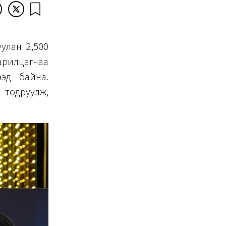
уулан 2,500
арилцагчаа
эд байна.
 тодруулж,