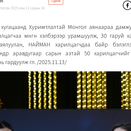
im
+ ДАГАХ
тэлсэн 2025 оны 11 сарын 14
өн хугацаанд Хуримтлалтай Монгол аянаараа дамж
илцагчаа мөнгөн хэлбэрээр урамшуулж, 30 гаруй х
аялуулан, НАЙМАН харилцагчдаа байр бэлэглэ
өнөөдөр аравдугаар сарын азтай 50 харилцагчийг
 гардуулж өглөө. /2025.11.13/