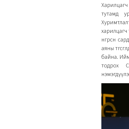
Харилцагч 
тутамд у
Хуримтлал
харилцагч 
өнгөрсөн с
аяны төгсг
байна. Ийм
тодрох 
нэмэгдүүлэ