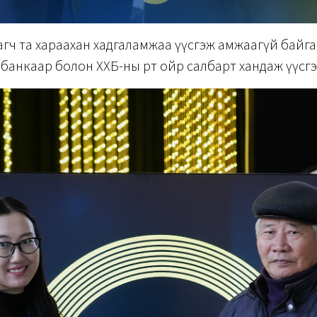
агч та хараахан хадгаламжаа үүсгэж амжаагүй байга
банкаар болон ХХБ-ны өөрт ойр салбарт хандаж үүсгэ