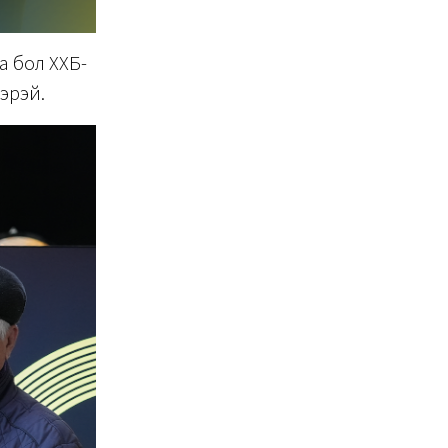
а бол ХХБ-
эрэй.