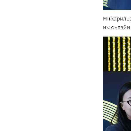
Мөн харилц
ны онлайн 