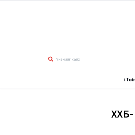
iToi
ХХБ-