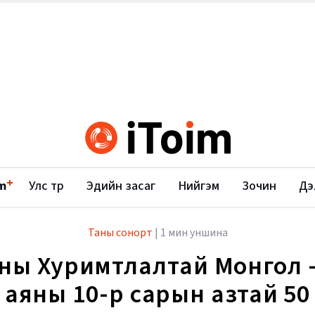
+
m
Улс төр
Эдийн засаг
Нийгэм
Зочин
Дэ
Таны сонорт
|
1 мин уншина
ны Хуримтлалтай Монгол 
аяны 10-р сарын азтай 50