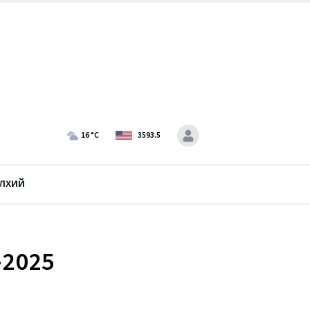
16
°C
3593.5
лхий
-2025