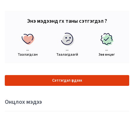
Энэ мэдээнд өгөх таны сэтгэгдэл ?
...
...
...
Таалагдсан
Таалагдаагүй
Зөв өнцөг
Сэтгэгдэл үлдээх
Онцлох мэдээ