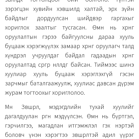
зэрэгцэн хувийн хэвшилд халтай, эрх зүйн
байдлыг дордуулсан шийдвэр гаргахыг
хориглох заалтыг тусгасан. Өмнө нь хөрөнгө
оруулалтын гэрээ байгуулсны дараа хууль
буцааж хэрэгжүүлэх замаар хөрөнгө оруулагч талд
хүндрэл учруулдаг байдал гадаадын хөрөнгө
оруулалтад сөргөөр нөлөөлдөг байсан. Тиймээс шинэ
хуулиар хууль буцааж хэрэглэхгүй гэсэн
зарчмыг баталгаажуулж, хуулиас давсан дүрэм
журам тогтоохыг хориглолоо.
Мөн Зөвшөөрөл, мэдэгдлийн тухай хуулийг
дагалдуулан өргөн мэдүүлсэн. Өмнө нь бүртгэл,
гэрчилгээ, магадлан итгэмжлэл гэх нэртэй
боловч үнэн хэрэгтээ зөвшөөрөлтэй адил үүрэг