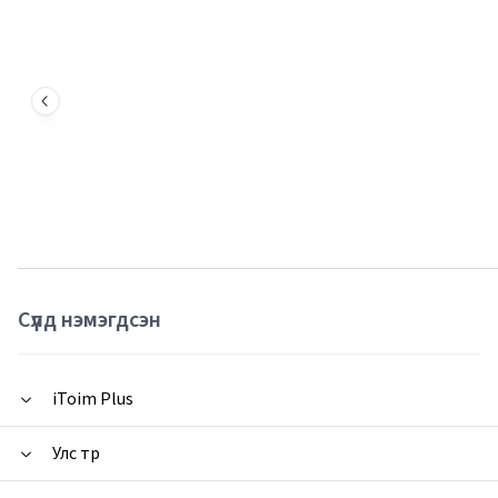
Сүүлд нэмэгдсэн
iToim Plus
Улс төр