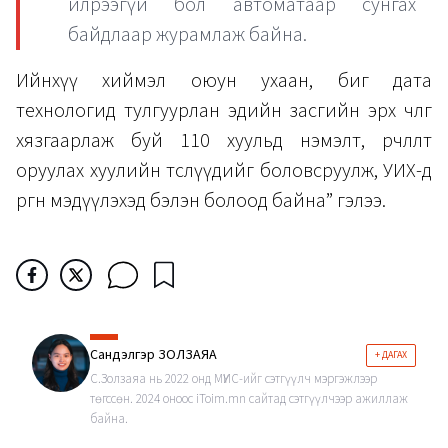
илрээгүй бол автоматаар сунгах
байдлаар журамлаж байна.
Ийнхүү хиймэл оюун ухаан, биг дата
технологид тулгуурлан эдийн засгийн эрх чөлөөг
хязгаарлаж буй 110 хуульд нэмэлт, өөрчлөлт
оруулах хуулийн төслүүдийг боловсруулж, УИХ-д
өргөн мэдүүлэхэд бэлэн болоод байна” гэлээ.
Сандэлгэр ЗОЛЗАЯА
+ ДАГАХ
С.Золзаяа нь 2022 онд МҮИС-ийг сэтгүүлч мэргэжлээр
төгссөн. 2024 оноос iToim.mn сайтад сэтгүүлчээр ажиллаж
байна.