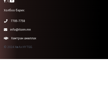
Холбоо барих:
7705-7758
info@itoim.mn
Хамтран ажиллах
© 2024 Хөх Ах НҮТББ