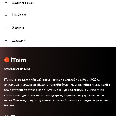
Эдийн засаг
Нийгэм
Зочин
Дэлхий
АНАЛИЗ АГЕНТЛАГ
iToim.mn мэдээллийн сайтын сэтгүүлчид нь сэтгүүлзүйн салбарт 3-20 жил
ажилласан туршлагатай, хөндлөнгийн болон мэргэжлийн шинжээчдийн
байр суурийг эх сурвалжаас нь тоймлож, үйл явдлын үнэн хийгээд учир
шалтгааны дүгнэлтийг олон нийтэд хүргэдэг цахим сэтгүүлзүйн шинэ өнгө
аясыг Монголдоо нутагшуулахыг зорилго болгон ажилладаг мэргэжлийн
баг юм.