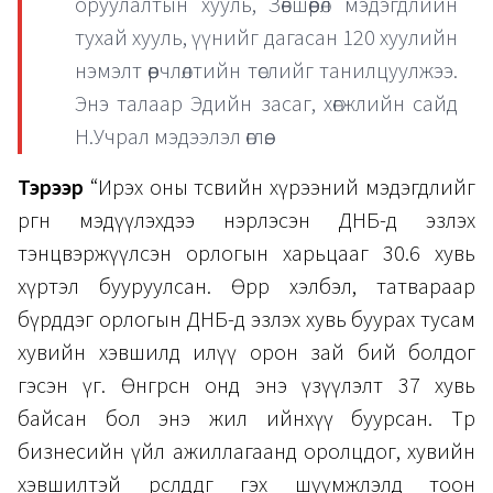
оруулалтын хууль, Зөвшөөрөл мэдэгдлийн
тухай хууль, үүнийг дагасан 120 хуулийн
нэмэлт өөрчлөлтийн төслийг танилцуулжээ.
Энэ талаар Эдийн засаг, хөгжлийн сайд
Н.Учрал мэдээлэл өглөө.
Тэрээр
“Ирэх оны төсвийн хүрээний мэдэгдлийг
өргөн мэдүүлэхдээ нэрлэсэн ДНБ-д эзлэх
тэнцвэржүүлсэн орлогын харьцааг 30.6 хувь
хүртэл бууруулсан. Өөрөөр хэлбэл, татвараар
бүрддэг орлогын ДНБ-д эзлэх хувь буурах тусам
хувийн хэвшилд илүү орон зай бий болдог
гэсэн үг. Өнгөрсөн онд энэ үзүүлэлт 37 хувь
байсан бол энэ жил ийнхүү буурсан. Төр
бизнесийн үйл ажиллагаанд оролцдог, хувийн
хэвшилтэй өрсөлддөг гэх шүүмжлэлд тоон