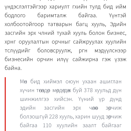
үндэслэлтэйгээр хариулт өгөхийн тулд бид ийм
бодлого баримталж байгаа. Үүнтэй
холбоотойгоор татварын багц хууль, Эдийн
засгийн эрх чөлөөний тухай хууль болон бизнес,
хөрөнгө оруулалтын орчныг сайжруулах хуулийн
төслүүдийг боловсруулж, өргөн мэдүүлснээр
бизнесийн орчин илүү сайжирна гэж үзэж
байна.
Мөн бид хиймэл оюун ухаан ашиглан
хүчин төгөлдөр мөрдөгдөж буй 378 хуульд дүн
шинжилгээ хийсэн. Үүний үр дүнд
эдийн засгийн эрх чөлөөг зөрчиж
болзошгүй 228 хууль, харин шууд зөрчиж
байгаа 110 хуулийн заалт байгааг