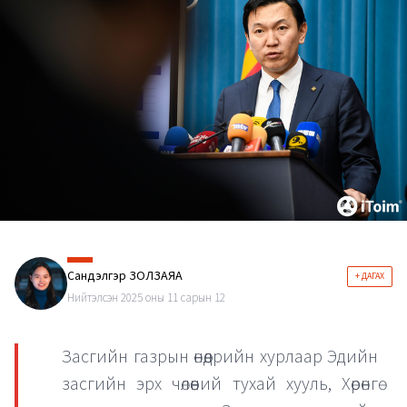
Сандэлгэр ЗОЛЗАЯА
+ ДАГАХ
Нийтэлсэн 2025 оны 11 сарын 12
Засгийн газрын өнөөдрийн хурлаар Эдийн
засгийн эрх чөлөөний тухай хууль, Хөрөнгө