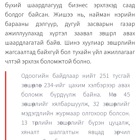
бүхий шаардлагууд бизнес эрхлэхэд саад
болдог байсан. Жишээ нь, найман нэрийн
барааны дэлгүүр, дугуй засварын газар
ажиллуулахад хүртэл заавал зөвшөөрөл авах
шаардлагатай байв. Шинэ хуулиар зөвшөөрлийн
жагсаалтад байхгүй бол тухайн үйл ажиллагааг
чөлөөтэй эрхлэх боломжтой болно.
Одоогийн байдлаар нийт 251 тусгай
зөвшөөрлөөс 234-ийг цахим хэлбэрээр авах
боломж бүрдүүлж байна. Мөн 45
зөвшөөрлийг хялбаршуулж, 32 зөвшөөрлийг
мэдэгдлийн журмаар олгохоор болсон.
13 төрлийн зөвшөөрлийг бүрэн цуцалж,
хяналт шалгалтын явцад зөрчил