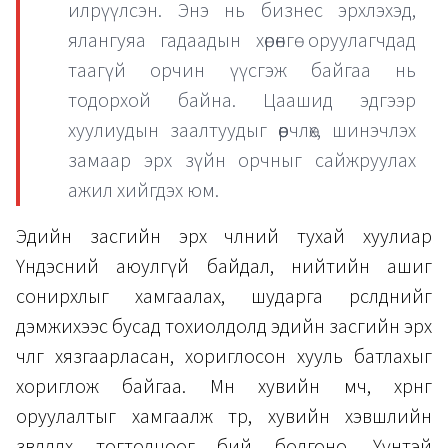
илрүүлсэн. Энэ нь бизнес эрхлэхэд,
ялангуяа гадаадын хөрөнгө оруулагчдад
таагүй орчин үүсгэж байгаа нь
тодорхой байна. Цаашид эдгээр
хуулиудын заалтуудыг өөрчлөх, шинэчлэх
замаар эрх зүйн орчныг сайжруулах
ажил хийгдэх юм.
Эдийн засгийн эрх чөлөөний тухай хуулиар
Үндэсний аюулгүй байдал, нийтийн ашиг
сонирхлыг хамгаалах, шударга өрсөлдөөнийг
дэмжихээс бусад тохиолдолд эдийн засгийн эрх
чөлөөг хязгаарласан, хориглосон хууль батлахыг
хориглож байгаа. Мөн хувийн өмч, хөрөнгө
оруулалтыг хамгаалж төр, хувийн хэвшлийн
зөвлөлдөх тогтолцоог бий болгоно. Үүнтэй