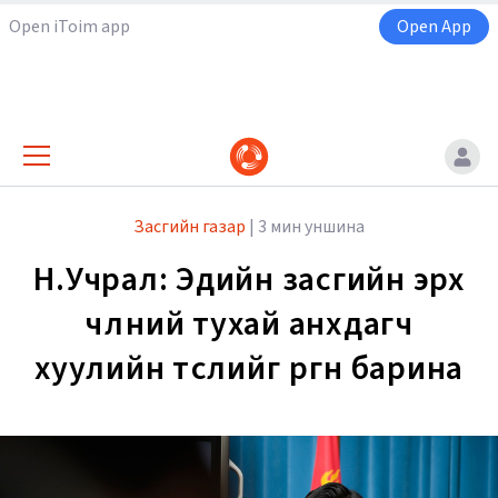
Open iToim app
Open App
Засгийн газар
|
3 мин уншина
Н.Учрал: Эдийн засгийн эрх
чөлөөний тухай анхдагч
хуулийн төслийг өргөн барина