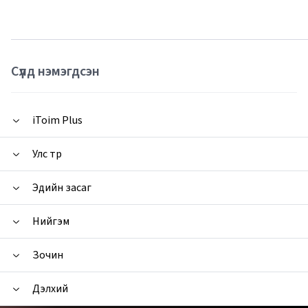
Сүүлд нэмэгдсэн
iToim Plus
Улс төр
Эдийн засаг
Нийгэм
Зочин
Дэлхий