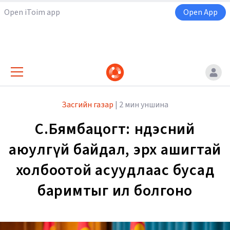
Open iToim app
Open App
Засгийн газар
|
2 мин уншина
С.Бямбацогт: Үндэсний
аюулгүй байдал, эрх ашигтай
холбоотой асуудлаас бусад
баримтыг ил болгоно