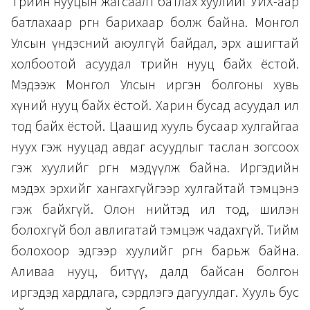
Төрийн нууцын жагсаалт батлах хуулийг УИХ-аар
батлахаар өргөн барихаар болж байна. Монгол
Улсын үндэсний аюулгүй байдал, эрх ашигтай
холбоотой асуудал төрийн нууц байх ёстой.
Мэдээж Монгол Улсын иргэн болгоны хувь
хүний нууц байх ёстой. Харин бусад асуудал ил
тод байх ёстой. Цаашид хууль бусаар хулгайгаа
нуух гэж нууцад авдаг асуудлыг таслан зогсоох
гэж хуулийг өргөн мэдүүлж байна. Иргэдийн
мэдэх эрхийг хангахгүйгээр хулгайтай тэмцэнэ
гэж байхгүй. Олон нийтэд ил тод, шилэн
болохгүй бол авлигатай тэмцэж чадахгүй. Тийм
болохоор эдгээр хуулийг өргөн барьж байна.
Аливаа нууц, битүү, далд байсан болгон
иргэдэд хардлага, сэрдлэгэ дагуулдаг. Хууль бус