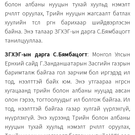
болон албаны нууцын тухай хуульд нэмэлт
өөрчлөлт оруулах, Төрийн нууцын жагсаалт батлах
хуулийн төсөл өргөн барихаар шийдвэрлэсэн
байна. Энэ талаар ЗГХЭГ-ын дарга С.Бямбацогт
танилцууллаа.
ЗГХЭГ-ын дарга С.Бямбацогт
: Монгол Улсын
Ерөнхий сайд Г.Занданшатарын Засгийн газрын
баримталж байгаа гол зарчим бол иргэдэд ил
тод, нээлттэй байх юм. Энэ утгаараа өнгөрсөн
хугацаанд төрийн болон албаны нууцад авсан
олон гэрээ, тогтоолуудыг ил болгож байгаа. Ил
тод, нээлттэй байгаа газар хулгай үүрлэхгүй,
нүүрлэхгүй. Энэ хүрээнд Төрийн болон албаны
нууцын тухай хуульд нэмэлт өөрчлөлт оруулах,