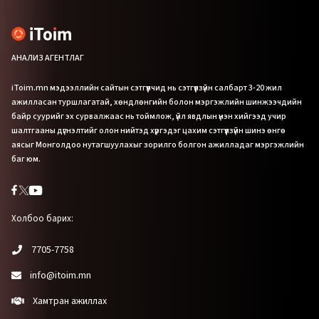
АНАЛИЗ АГЕНТЛАГ
iToim.mn мэдээллийн сайтын сэтгүүлчид нь сэтгүүлзүйн салбарт 3-20 жил
ажилласан туршлагатай, хөндлөнгийн болон мэргэжлийн шинжээчдийн
байр суурийг эх сурвалжаас нь тоймлож, үйл явдлын үнэн хийгээд учир
шалтгааны дүгнэлтийг олон нийтэд хүргэдэг цахим сэтгүүлзүйн шинэ өнгө
аясыг Монголдоо нутагшуулахыг зорилго болгон ажилладаг мэргэжлийн
баг юм.
Холбоо барих:
7705-7758
info@itoim.mn
Хамтран ажиллах