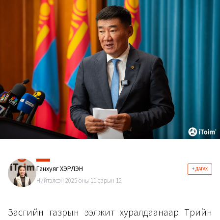
Ганхуяг ХЭРЛЭН
+ ДАГАХ
Нийтэлсэн 2025 оны 11 сарын 12
Засгийн газрын ээлжит хуралдаанаар Төрийн