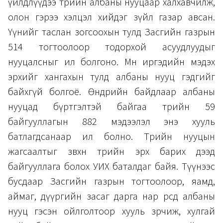
үйлдлүүдээ төрийн албаны нууцаар халхавчилж,
олон гэрээ хэлцэл хийдэг зүйл газар авсан.
Үүнийг таслан зогсоохын тулд Засгийн газрын
514 тогтоолоор тодорхой асуудлуудыг
нууцалсныг ил болгоно. Мөн иргэдийн мэдэх
эрхийг хангахын тулд албаны нууц гэдгийг
байхгүй болгоё. Өнөөдрийн байдлаар албаны
нууцад бүртгэлтэй байгаа төрийн
59
байгууллагын 882 мэдээлэл энэ хууль
батлагдсанаар ил болно. Төрийн нууцын
жагсаалтыг зөвхөн төрийн эрх барих дээд
байгууллага болох УИХ баталдаг байя. Түүнээс
бусдаар Засгийн газрын тогтоолоор, яамд,
аймаг, дүүргийн засаг дарга нар өөрсдөө албаны
нууц гэсэн ойлголтоор хууль зөрчиж, хулгай