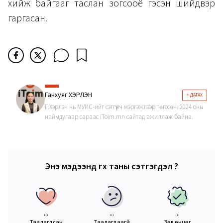
хийж байгааг таслан зогсооё гэсэн шийдвэр
гаргасан.
Ганхуяг ХЭРЛЭН
+ ДАГАХ
Г.Хэрлэн нь МУИС-ийг сэтгүүлч мэргэжлээр төгссөн. 2024 оны
наймдугаар сараас iToim.mn сайтад ажиллаж байна.
Энэ мэдээнд өгөх таны сэтгэгдэл ?
...
...
...
Таалагдсан
Таалагдаагүй
Зөв өнцөг