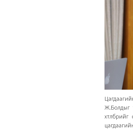
Цагдаагий
Ж.Болдыг 
хөтөлбөрийг
цагдааги