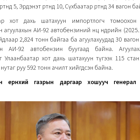
өөнд 5, Эрдэнэт өртөөнд 10, Сүхбаатар өртөөнд 34 вагон б
тар хот дахь шатахуун импортлогч томоохон
 агуулахын АИ-92 автобензиний нөөц өнөөдрийн (2025.1
длаар 2,824 тонн байгаа ба агуулахуудад 30 ваго
нн АИ-92 автобензин буугаад байна. Агуулах
г Улаанбаатар хот дахь шатахуун түгээх 115 стан
 нутаг руу 592 тонн ачилт хийгдсэн байна.
йн ерөнхий газрын даргаар хошууч генерал