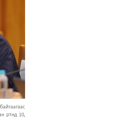
 байгаагаас
 өртөөнд 10,