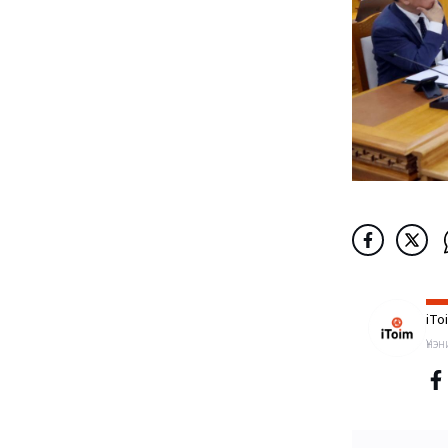
iTo
Үнэ