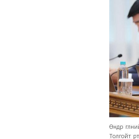
Өнөөдөр өг
Толгойт өртө