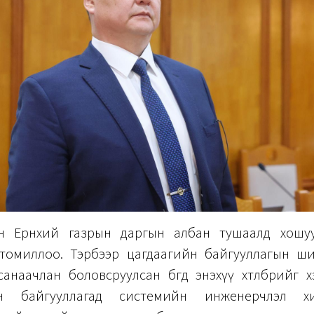
н Ерөнхий газрын даргын албан тушаалд хошу
томиллоо. Тэрбээр цагдаагийн байгууллагын ш
 санаачлан боловсруулсан бөгөөд энэхүү хөтөлбөрийг 
йн байгууллагад системийн инженерчлэл х