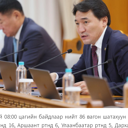
лөөний 08:00 цагийн байдлаар нийт 86 вагон шатахуун
өнд 16, Аршаант өртөөнд 6, Улаанбаатар өртөөнд 5, Дархан