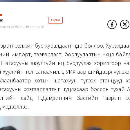
im
+ ДАГАХ
тэлсэн 2025 оны 10 сарын 28
зрын ээлжит бус хуралдаан өнөөдөр боллоо. Хуралда
ий импорт, тээвэрлэлт, борлуулалтын нөхцөл бай
 Шатахууны аюулгүйн нөөц бүрдүүлэх зорилгоор н
 хуулийн төсөл санаачилж, УИХ-аар шийдвэрлүүлэхэ
өөс Улаанбаатар хотын шатахуун түгээх станцууд х
атахууны хязгаарлалтыг цуцлахаар болсон тухай А
ялгийн сайд Г.Дамдинням Засгийн газрын э
 мэдээллээ.