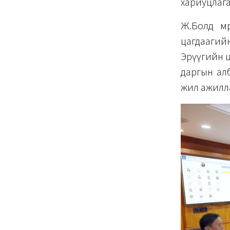
хариуцлага
Ж.Болд мө
цагдаагий
Эрүүгийн ц
даргын алб
жил ажилл