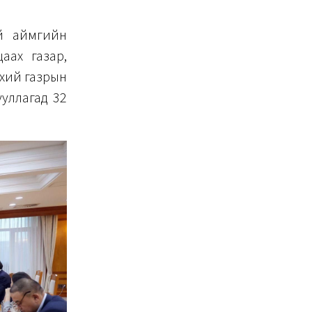
ий аймгийн
аах газар,
нхий газрын
ууллагад 32