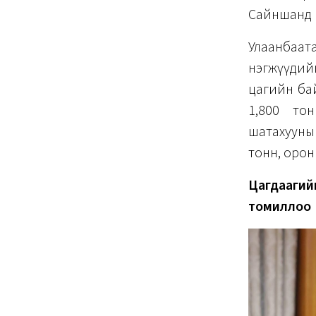
Сайншанд өрт
Улаанбаа
нэгжүүдийн
цагийн бай
1,800 то
шатахууны
тонн, орон
Цагдааги
томиллоо