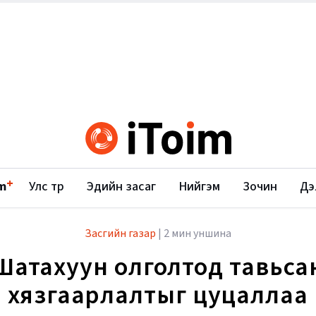
+
m
Улс төр
Эдийн засаг
Нийгэм
Зочин
Дэ
Засгийн газар
|
2 мин уншина
Шатахуун олголтод тавьса
хязгаарлалтыг цуцаллаа