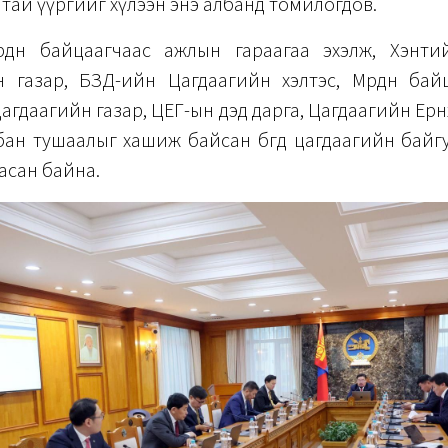
тай үүргийг хүлээн энэ албанд томилогдов.
рдөн байцаагчаас ажлын гараагаа эхэлж, Хэнт
н газар, БЗД-ийн Цагдаагийн хэлтэс, Мөрдөн байц
агдаагийн газар, ЦЕГ-ын дэд дарга, Цагдаагийн Ерө
ан тушаалыг хашиж байсан бөгөөд цагдаагийн байг
асан байна.