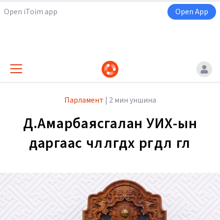
Open iToim app
Open App
Парламент
|
2 мин уншина
Д.Амарбаясгалан УИХ-ын
даргаас чөлөөлөгдөх өргөдлөө өглөө