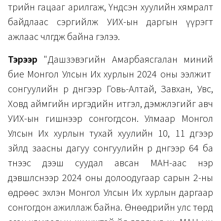
төрийн гацааг арилгаж, Үндсэн хуулийн хямралт
байдлаас сэргийлж УИХ-ын даргын үүрэгт
ажлаас чөлөөгдөж байна гэлээ.
Тэрээр
"Дашзэвэгийн Амарбаясгалан миний
бие Монгол Улсын Их хурлын 2024 оны ээлжит
сонгуулийн үр дүнгээр Говь-Алтай, Завхан, Увс,
Ховд аймгийн иргэдийн итгэл, дэмжлэгийг авч
УИХ-ын гишүүнээр сонгогдсон. Улмаар Монгол
Улсын Их хурлын тухай хуулийн 10, 11 дүгээр
зүйлд заасны дагуу сонгуулийн үр дүнгээр 64 ба
түүнээс дээш суудал авсан МАН-аас нэр
дэвшүүлснээр 2024 оны долоодугаар сарын 2-ны
өдрөөс эхлэн Монгол Улсын Их хурлын даргаар
сонгогдон ажиллаж байна. Өнөөдрийн улс төрд