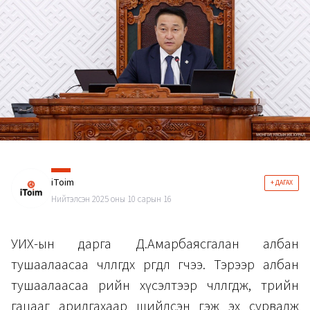
iToim
+ ДАГАХ
Нийтэлсэн 2025 оны 10 сарын 16
УИХ-ын дарга Д.Амарбаясгалан албан
тушаалаасаа чөлөөлөгдөх өргөдлөө өгчээ. Тэрээр албан
тушаалаасаа өөрийн хүсэлтээр чөлөөлөгдөж, төрийн
гацааг арилгахаар шийдсэн гэж эх сурвалж