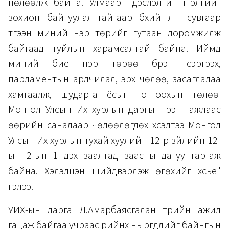
нөлөөлж байна. Улмаар үндэслэлгүй гүтгэлгийг
зохион байгуулалттайгаар бүхий л сувгаар
түгээн миний нэр төрийг гутаан доромжилж
байгаад туйлын харамсалтай байна. Иймд
миний бие нэр төрөө бүрэн сэргээх,
парламентын ардчилал, эрх чөлөө, засаглалаа
хамгаалж, шударга ёсыг тогтоохын төлөө
Монгол Улсын Их хурлын даргын үүрэгт ажлаас
өөрийн саналаар чөлөөлөгдөх хүсэлтээ Монгол
Улсын Их хурлын тухай хуулийн 12-р зүйлийн 12-
ын 2-ын 1 дэх заалтад заасны дагуу гаргаж
байна. Хэлэлцэн шийдвэрлэж өгөхийг хүсье"
гэлээ.
УИХ-ын дарга Д.Амарбаясгалан төрийн ажил
гацаж байгаа учраас өөрийнх нь өргөдлийг байнгын