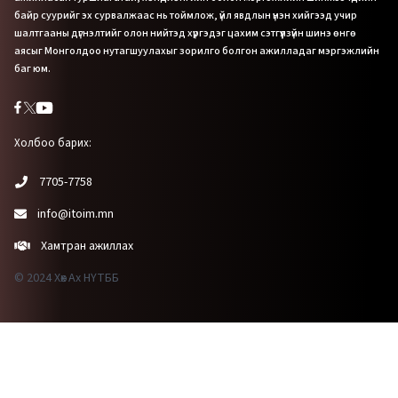
байр суурийг эх сурвалжаас нь тоймлож, үйл явдлын үнэн хийгээд учир
шалтгааны дүгнэлтийг олон нийтэд хүргэдэг цахим сэтгүүлзүйн шинэ өнгө
аясыг Монголдоо нутагшуулахыг зорилго болгон ажилладаг мэргэжлийн
баг юм.
Холбоо барих:
7705-7758
info@itoim.mn
Хамтран ажиллах
© 2024 Хөх Ах НҮТББ