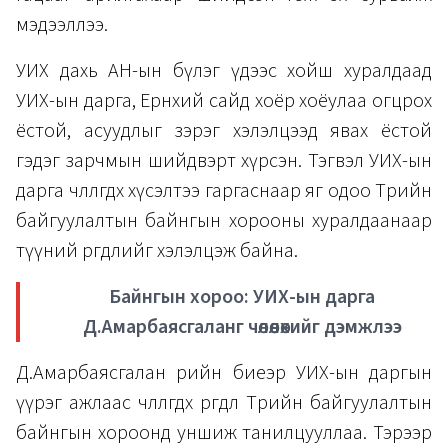
мэдээллээ.
УИХ дахь АН-ын бүлэг үдээс хойш хуралдаад
УИХ-ын дарга, Ерөнхий сайд хоёр хоёулаа огцрох
ёстой, асуудлыг зэрэг хэлэлцээд явах ёстой
гэдэг зарчмын шийдвэрт хүрсэн. Тэгвэл УИХ-ын
дарга чөлөөлөгдөх хүсэлтээ гаргаснаар яг одоо Төрийн
байгуулалтын байнгын хорооны хуралдаанаар
түүний өргөдлийг хэлэлцэж байна.
Байнгын хороо: УИХ-ын дарга
Д.Амарбаясгаланг чөлөөлөхийг дэмжлээ
Д.Амарбаясгалан өөрийн биеэр УИХ-ын даргын
үүрэг ажлаас чөлөөлөгдөх өргөдлөө Төрийн байгуулалтын
байнгын хороонд уншиж танилцууллаа. Тэрээр