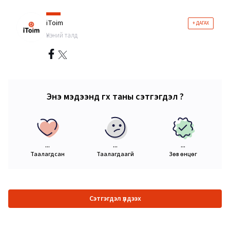
iToim
+ ДАГАХ
Үнэний талд
Энэ мэдээнд өгөх таны сэтгэгдэл ?
...
...
...
Таалагдсан
Таалагдаагүй
Зөв өнцөг
Сэтгэгдэл үлдээх