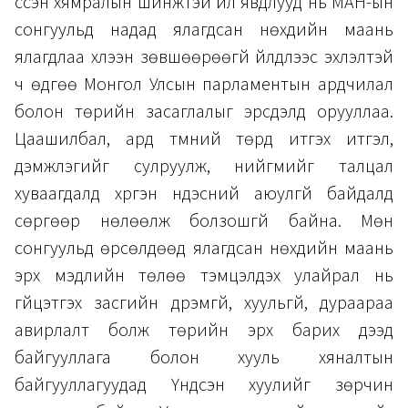
үүссэн хямралын шинжтэй үйл явдлууд нь МАН-ын
сонгуульд надад ялагдсан нөхдийн маань
ялагдлаа хүлээн зөвшөөрөөгүй үйлдлээс эхлэлтэй
ч өдгөө Монгол Улсын парламентын ардчилал
болон төрийн засаглалыг эрсдэлд орууллаа.
Цаашилбал, ард түмний төрд итгэх итгэл,
дэмжлэгийг сулруулж, нийгмийг талцал
хуваагдалд хүргэн үндэсний аюулгүй байдалд
сөргөөр нөлөөлж болзошгүй байна. Мөн
сонгуульд өрсөлдөөд ялагдсан нөхдийн маань
эрх мэдлийн төлөө тэмцэлдэх улайрал нь
гүйцэтгэх засгийн дүрэмгүй, хуульгүй, дураараа
авирлалт болж төрийн эрх барих дээд
байгууллага болон хууль хяналтын
байгууллагуудад Үндсэн хуулийг зөрчин