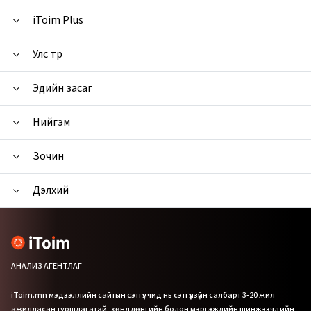
iToim Plus
Улс төр
Эдийн засаг
Нийгэм
Зочин
Дэлхий
АНАЛИЗ АГЕНТЛАГ
iToim.mn мэдээллийн сайтын сэтгүүлчид нь сэтгүүлзүйн салбарт 3-20 жил
ажилласан туршлагатай, хөндлөнгийн болон мэргэжлийн шинжээчдийн