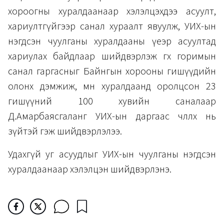
хороогны хуралдаанаар хэлэлцэхдээ асуулт,
хариултгүйгээр санал хураалт явуулж, УИХ-ын
нэгдсэн чуулганы хуралдааны үеэр асуултад
хариулах байдлаар шийдвэрлэж өгөх горимын
санал гаргасныг Байнгын хорооны гишүүдийн
олонх дэмжиж, мөн хуралдаанд оролцсон 23
гишүүний 100 хувийн саналаар
Д.Амарбаясгаланг УИХ-ын даргаас чөлөөлөх нь
зүйтэй гэж шийдвэрлэлээ.
Удахгүй уг асуудлыг УИХ-ын чуулганы нэгдсэн
хуралдаанаар хэлэлцэн шийдвэрлэнэ.