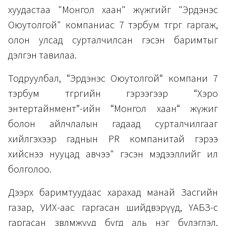
хуудастаа "Монгол хаан" жүжгийг "Эрдэнэс
Оюутолгой" компаниас 7 тэрбум төгрөг гаргаж,
олон улсад сурталчилсан гэсэн баримтыг
дэлгэн тавилаа.
Тодруулбал, “Эрдэнэс Оюутолгой“ компани 7
тэрбум төгрөгийн гэрээгээр “Хэро
энтертайнмент”-ийн “Монгол хаан“ жүжиг
болон айлчлалын гадаад сурталчилгааг
хийлгэхээр гаднын PR компанитай гэрээ
хийснээ нууцад авчээ" гэсэн мэдээллийг ил
болголоо.
Дээрх баримтуудаас харахад манай Засгийн
газар, УИХ-аас гаргасан шийдвэрүүд, ҮАБЗ-өөс
гаргасан зөвлөмжүүд бүгд аль нэг бүлэглэл,