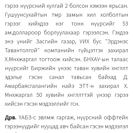
гэрээ нүүрсний хулгай 2 болсон хэмээн ярьсан.
Гушуунсухайтын төмөр замын хил холболтын
гэрээг хийхдээ нэг тонн нүүрсийг 53
ам.доллароор борлуулахаар гэрээлсэн. Гэхдээ
энэ үнийг Засгийн газар, УИХ бус "Эрдэнэс
Тавантолгой" компанийн гүйцэтгэх захирал
Х.Мөнхжаргал тогтоож хийсэн. БНХАУ-ын талаас
нүүрсийг Биржийн үнээс таван хувийн хөнгөлөлт
эдэлье гэсэн санал тавьсан байхад Д.
Амарбаясгалангийн найз ЭТТ-н захирал Х.
Мөнхжаргал 50 хувийн хөнгөлөлттэй үнээр гэрээ
хийсэн гэсэн мэдээллийг өгсөн.
Дөрөв.
ҮАБЗ-өөс зөвлөмж гаргаж, нүүрсний оффтейк
гэрээнүүдийг нууцад авч байсан гэсэн мэдээлэл