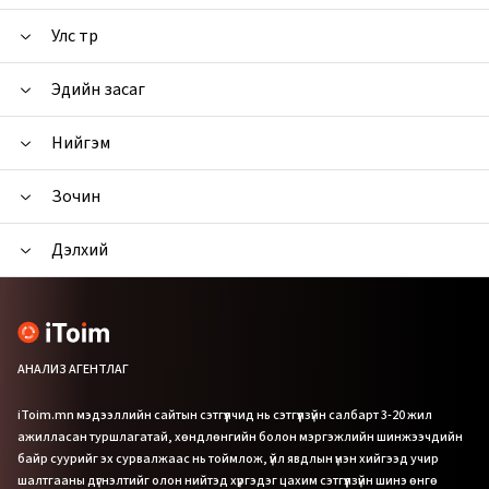
Улс төр
Эдийн засаг
Нийгэм
Зочин
Дэлхий
АНАЛИЗ АГЕНТЛАГ
iToim.mn мэдээллийн сайтын сэтгүүлчид нь сэтгүүлзүйн салбарт 3-20 жил
ажилласан туршлагатай, хөндлөнгийн болон мэргэжлийн шинжээчдийн
байр суурийг эх сурвалжаас нь тоймлож, үйл явдлын үнэн хийгээд учир
шалтгааны дүгнэлтийг олон нийтэд хүргэдэг цахим сэтгүүлзүйн шинэ өнгө