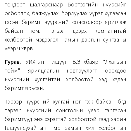
тендерт шалгарснаар Бортээгийн нүүрсийг
олборлох, баяжуулах, борлуулах үүрэг хүлээсэн
гэсэн баримт нүүрсний сонсголоор яригдаж
байсан юм. Тэгвэл дээрх компанитай
холбоотой мэдээлэл намын даргын сунгааны
үеэр ч хөврөв.
Гурав.
УИХ-ын гишүүн Б.Энхбаяр "Лхагвын
тойм" ярилцлагын нэвтрүүлэгт орохдоо
нүүрсний хулгайтай холбоотой хэд хэдэн
баримт ярьсан.
Тэрээр нүүрсний хулгай нэг гэж байсан бөгөөд
тэрээр нүүрсний сонсголын үеэр гаргасан
баримтууд энэ хэрэгтэй холбоотой гээд харин
Гашуунсухайтын төмөр замын хил холболтын