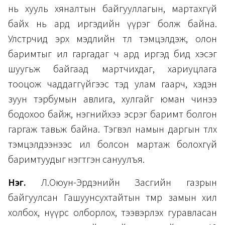
нь хууль хяналтын байгууллагын, мартахгүй
байх нь ард иргэдийн үүрэг болж байна.
Улстөрчид эрх мэдлийн төлөө тэмцэлдэж, олон
баримтыг ил гаргадаг ч ард иргэд бид хэсэг
шуугьж байгаад мартчихдаг, хариуцлага
тооцож чаддаггүйгээс тэд улам гаарч, хэдэн
зуун тэрбумын авлига, хулгайг юман чинээ
бодохоо байж, нэгнийхээ эсрэг баримт болгон
гаргаж тавьж байна. Тэгвэл намын даргын төлөөх
тэмцэлдээнээс ил болсон мартаж болохгүй
баримтуудыг нэгтгэн сануулъя.
Нэг.
Л.Оюун-Эрдэнийн Засгийн газрын
байгуулсан Гашуунсухтайтын төмөр замын хил
холбох, нүүрс олборлох, тээвэрлэх гуравласан