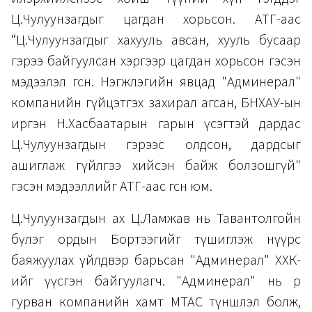
Ц.Чулуунзагдыг цагдан хорьсон. АТГ-аас
“Ц.Чулуунзагдыг хахууль авсан, хууль бусаар
гэрээ байгуулсан хэргээр цагдан хорьсон гэсэн
мэдээлэл өгсөн. Нэгжлэгийн явцад "Админерал"
компанийн гүйцэтгэх захирал агсан, БНХАУ-ын
иргэн Н.Хасбаатарын гарын үсэгтэй дардас
Ц.Чулуунзагдын гэрээс олдсон, дардсыг
ашиглаж гүйлгээ хийсэн байж болзошгүй"
гэсэн мэдээллийг АТГ-аас өгсөн юм.
Ц.Чулуунзагдын ах Ц.Ламжав нь Тавантолгойн
бүлэг ордын Бортээгийг түшиглэж нүүрс
баяжуулах үйлдвэр барьсан "Админерал" ХХК-
ийг үүсгэн байгуулагч. "Админерал" нь өөр
гурван компанийн хамт МТАС түншлэл болж,