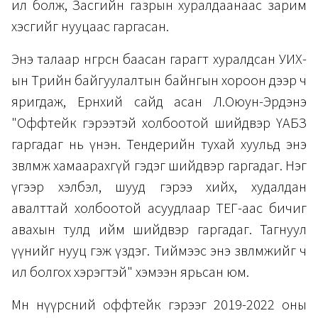
ил болж, Засгийн газрын хуралдаанаас зарим
хэсгийг нууцаас гаргасан.
Энэ талаар өнгөрсөн баасан гарагт хуралдсан УИХ-
ын Төрийн байгуулалтын байнгын хороон дээр ч
яригдаж, Ерөнхий сайд асан Л.Оюун-Эрдэнэ
"Оффтейк гэрээтэй холбоотой шийдвэр ҮАБЗ
гаргадаг нь үнэн. Тендерийн тухай хуульд энэ
зөвлөмж хамаарахгүй гэдэг шийдвэр гаргадаг. Нэг
үгээр хэлбэл, шууд гэрээ хийх, худалдан
авалттай холбоотой асуудлаар ТЕГ-аас бичиг
авахын тулд ийм шийдвэр гаргадаг. Тагнуул
үүнийг нууц гэж үздэг. Тиймээс энэ зөвлөмжийг ч
ил болгох хэрэгтэй" хэмээн ярьсан юм.
Мөн нүүрсний оффтейк гэрээг 2019-2022 оны