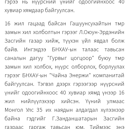
гэрээ нь нүүрсний үнийг одоогийнхоос 40
хувиар хямдаар байгуулсан.
16 жил гацаад байсан Гашуунсухайтын төмөр
замын хил холболтын гэрээг Л.Оюун-Эрдэнийн
Засгийн газар хийж, түүхэн үйл явдал болж
байв. Ингэхдээ БНХАУ-ын талаас тавьсан
саналын дагуу "Гурвыг цогцоор" буюу төмөр
замын хил холбох, нүүрс олборлох, борлуулах
гэрээг БНХАУ-ын "Чайна Энержи" компанитай
байгуулсан. Тэгвэл дээрх гэрээгээр нүүрсний
үнийг одоогийнхоос 40 хувиар хямд үнээр 16
жил нийлүүлэхээр хийсэн. Үүний улмаас
Монгол Улс 35 их наядын алдагдал хүлээхээр
байна гэдгийг Г.Занданшатарын Засгийн
газраас гаргаж тавьсан юм. Тиймээс энэ