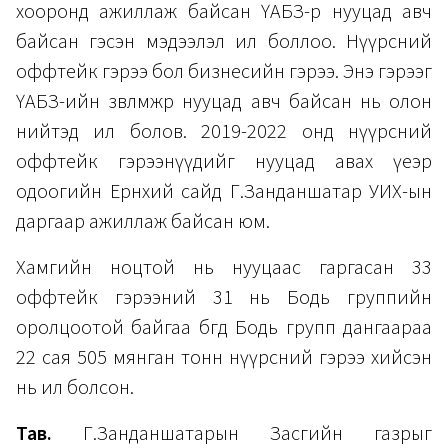
хооронд ажиллаж байсан ҮАБЗ-өөр нууцад авч
байсан гэсэн мэдээлэл ил боллоо. Нүүрсний
оффтейк гэрээ бол бизнесийн гэрээ. Энэ гэрээг
ҮАБЗ-ийн зөвлөмжөөр нууцад авч байсан нь олон
нийтэд ил болов. 2019-2022 онд нүүрсний
оффтейк гэрээнүүдийг нууцад авах үеэр
одоогийн Ерөнхий сайд Г.Занданшатар УИХ-ын
даргаар ажиллаж байсан юм.
Хамгийн ноцтой нь нууцаас гаргасан 33
оффтейк гэрээний 31 нь Бодь группийн
оролцоотой байгаа бөгөөд Бодь групп дангаараа
22 сая 505 мянган тонн нүүрсний гэрээ хийсэн
нь ил болсон.
Тав.
Г.Занданшатарын Засгийн газрыг