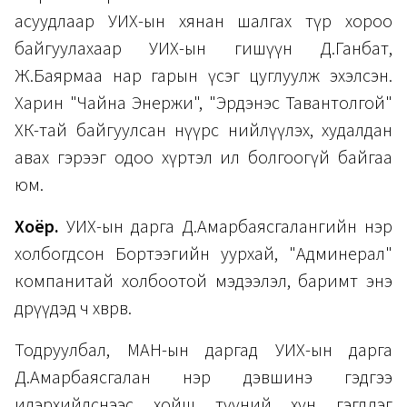
асуудлаар УИХ-ын хянан шалгах түр хороо
байгуулахаар УИХ-ын гишүүн Д.Ганбат,
Ж.Баярмаа нар гарын үсэг цуглуулж эхэлсэн.
Харин "Чайна Энержи", "Эрдэнэс Тавантолгой"
ХК-тай байгуулсан нүүрс нийлүүлэх, худалдан
авах гэрээг одоо хүртэл ил болгоогүй байгаа
юм.
Хоёр.
УИХ-ын дарга Д.Амарбаясгалангийн нэр
холбогдсон Бортээгийн уурхай, "Админерал"
компанитай холбоотой мэдээлэл, баримт энэ
өдрүүдэд ч хөврөв.
Тодруулбал, МАН-ын даргад УИХ-ын дарга
Д.Амарбаясгалан нэр дэвшинэ гэдгээ
илэрхийлснээс хойш түүний хүн гэгддэг