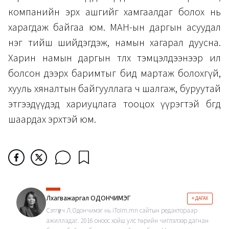
компанийн эрх ашгийг хамгаалдаг болох нь
харагдаж байгаа юм. МАН-ын даргын асуудал
нэг тийш шийдэгдэж, намын хагарал дуусна.
Харин намын даргын төлөөх тэмцэлдээнээр ил
болсон дээрх баримтыг бид мартаж болохгүй,
хууль хяналтын байгууллага ч шалгаж, буруутай
этгээдүүдэд хариуцлага тооцох үүрэгтэй бөгөөд
шаардах эрхтэй юм.
Лхагважаргал ОДОНЧИМЭГ
+ ДАГАХ
Сэтгүүлч Л.Одончимэг нь iToim.mn сайтын редактораар
ажилладаг. 2016 оноос хойш улс төрийн чиглэлээр дагнан