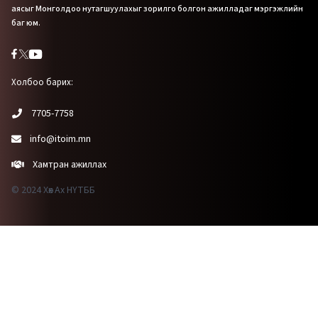
аясыг Монголдоо нутагшуулахыг зорилго болгон ажилладаг мэргэжлийн
баг юм.
Холбоо барих:
7705-7758
info@itoim.mn
Хамтран ажиллах
© 2024 Хөх Ах НҮТББ