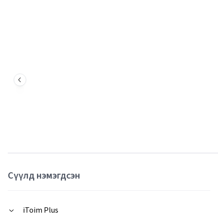
Сүүлд нэмэгдсэн
iToim Plus