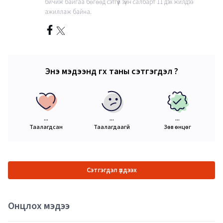
бичиж байгаа бөгөөд сэтгүүл зүйн салбарт 11 дэх жилдээ
ажиллаж байна.
Энэ мэдээнд өгөх таны сэтгэгдэл ?
...
...
...
Таалагдсан
Таалагдаагүй
Зөв өнцөг
Сэтгэгдэл үлдээх
Онцлох мэдээ