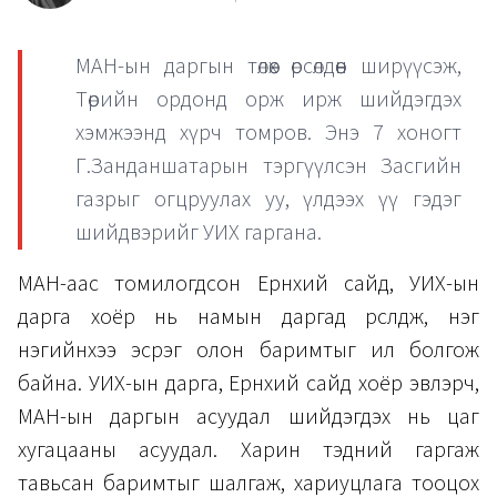
МАН-ын даргын төлөөх өрсөлдөөн ширүүсэж,
Төрийн ордонд орж ирж шийдэгдэх
хэмжээнд хүрч томров. Энэ 7 хоногт
Г.Занданшатарын тэргүүлсэн Засгийн
газрыг огцруулах уу, үлдээх үү гэдэг
шийдвэрийг УИХ гаргана.
МАН-аас томилогдсон Ерөнхий сайд, УИХ-ын
дарга хоёр нь намын даргад өрсөлдөж, нэг
нэгийнхээ эсрэг олон баримтыг ил болгож
байна. УИХ-ын дарга, Ерөнхий сайд хоёр эвлэрч,
МАН-ын даргын асуудал шийдэгдэх нь цаг
хугацааны асуудал. Харин тэдний гаргаж
тавьсан баримтыг шалгаж, хариуцлага тооцох