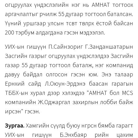
огцруулах үндэслэлийн нэг нь АМНАТ тогтоох
аргачлалтыг өөрчилж 55 дугаар тогтоол баталсан.
Үүний уршгаар улсын төсөвт төвлөрөх ёстой байсан
200 тэрбум алдагдана гэсэн мэдээлэл.
УИХ-ын гишүүн П.Сайнзориг Г.Занданшатарын
Засгийн газрыг огцруулах үндэслэлдээ Засгийн
газар 55 дугаар тогтоол баталж, нэг компанид
давуу байдал олгосон гэсэн юм. Энэ талаар
Ерөнхий сайд Л.Оюун-Эрдэнэ баасан гарагын
ТББХ-ын хурал дээр хэлэхдээ "АМНАТ бол MCS
компанийн Ж.Оджаргал захирлын лобби байж
ирсэн" гэсэн.
Зургаа.
Хамгийн сүүлд буюу өнгөрсөн бямба гарагт
УИХ-ын гишүүн Б.Энхбаяр өөрийн цахим