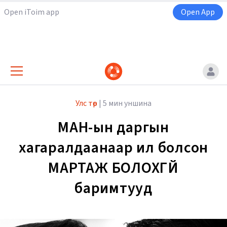
Open iToim app
Open App
Улс төр
|
5 мин уншина
МАН-ын даргын
хагаралдаанаар ил болсон
МАРТАЖ БОЛОХГҮЙ
баримтууд