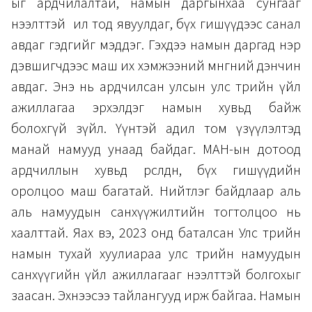
ыг ардчилалтай, намын даргынхаа сунгааг
нээлттэй ил тод явуулдаг, бүх гишүүдээс санал
авдаг гэдгийг мэддэг. Гэхдээ намын даргад нэр
дэвшигчдээс маш их хэмжээний мөнгөний дэнчин
авдаг. Энэ нь ардчилсан улсын улс төрийн үйл
ажиллагаа эрхэлдэг намын хувьд байж
болохгүй зүйл. Үүнтэй адил том үзүүлэлтэд
манай намууд унаад байдаг. МАН-ын дотоод
ардчиллын хувьд өрсөлдөөн, бүх гишүүдийн
оролцоо маш багатай. Нийтлэг байдлаар аль
аль намуудын санхүүжилтийн тогтолцоо нь
хаалттай. Яах вэ, 2023 онд баталсан Улс төрийн
намын тухай хуулиараа улс төрийн намуудын
санхүүгийн үйл ажиллагааг нээлттэй болгохыг
заасан. Эхнээсээ тайлангууд ирж байгаа. Намын