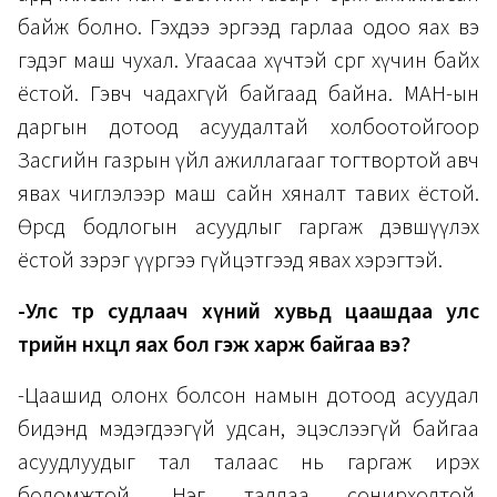
байж болно. Гэхдээ эргээд гарлаа одоо яах вэ
гэдэг маш чухал. Угаасаа хүчтэй сөрөг хүчин байх
ёстой. Гэвч чадахгүй байгаад байна. МАН-ын
даргын дотоод асуудалтай холбоотойгоор
Засгийн газрын үйл ажиллагааг тогтвортой авч
явах чиглэлээр маш сайн хяналт тавих ёстой.
Өөрсдөө бодлогын асуудлыг гаргаж дэвшүүлэх
ёстой зэрэг үүргээ гүйцэтгээд явах хэрэгтэй.
-Улс төр судлаач хүний хувьд цаашдаа улс
төрийн нөхцөл яах бол гэж харж байгаа вэ?
-Цаашид олонх болсон намын дотоод асуудал
бидэнд мэдэгдээгүй удсан, эцэслээгүй байгаа
асуудлуудыг тал талаас нь гаргаж ирэх
боломжтой. Нэг талдаа сонирхолтой.