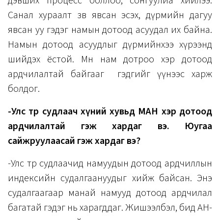
дэвших процесс боллоо, сонгуулиа хийлээ.
Санал хураалт зөв явсан эсэх, дүрмийн дагуу
явсан уу гэдэг намын дотоод асуудал их байна.
Намын дотоод асуудлыг дүрмийнхээ хүрээнд
шийдэх ёстой. Мөн нам дотроо хэр дотоод
ардчилалтай байгааг гэдгийг үүнээс харж
болдог.
-Улс төр судлаач хүний хувьд МАН хэр дотоод
ардчилалтай гэж хардаг вэ. Юугаа
сайжруулаасай гэж хардаг вэ?
-Улс төр судлаачид намуудын дотоод ардчиллын
индексийн судалгаануудыг хийж байсан. Энэ
судалгаагаар манай намууд дотоод ардчилал
багатай гэдэг нь харагддаг. Жишээлбэл, бид АН-