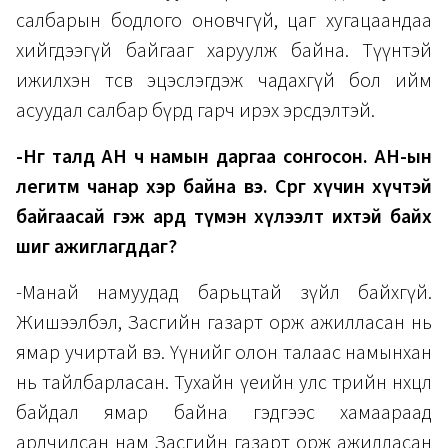
салбарын бодлого оновчгүй, цаг хугацаандаа
хийгдээгүй байгааг харуулж байна. Түүнтэй
ижилхэн төсөв эцэслэгдэж чадахгүй бол ийм
асуудал салбар бүрд гарч ирэх эрсдэлтэй.
-Нөгөө талд АН ч намын даргаа сонгосон. АН-ын
легитм чанар хэр байна вэ. Сөрөг хүчин хүчтэй
байгаасай гэж ард түмэн хүлээлт ихтэй байх
шиг ажиглагддаг?
-Манай намуудад барьцтай зүйл байхгүй.
Жишээлбэл, Засгийн газарт орж ажилласан нь
ямар учиртай вэ. Үүнийг олон талаас намынхан
нь тайлбарласан. Тухайн үеийн улс төрийн нөхцөл
байдал ямар байна гэдгээс хамаараад
ардчилсан нам Засгийн газарт орж ажилласан