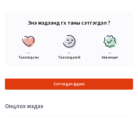
Энэ мэдээнд өгөх таны сэтгэгдэл ?
...
...
...
Таалагдсан
Таалагдаагүй
Зөв өнцөг
Сэтгэгдэл үлдээх
Онцлох мэдээ