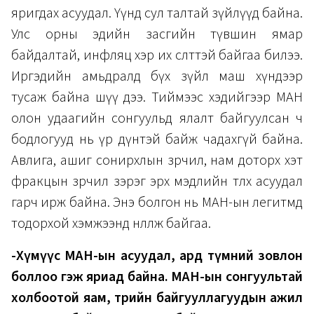
яригдах асуудал. Үүнд сул талтай зүйлүүд байна.
Улс орны эдийн засгийн түвшин ямар
байдалтай, инфляц хэр их өсөлттэй байгаа билээ.
Иргэдийн амьдралд бүх зүйл маш хүндээр
тусаж байна шүү дээ. Тиймээс хэдийгээр МАН
олон удаагийн сонгуульд ялалт байгуулсан ч
бодлогууд нь үр дүнтэй байж чадахгүй байна.
Авлига, ашиг сонирхлын зөрчил, нам доторх хэт
фракцын зөрчил зэрэг эрх мэдлийн төлөөх асуудал
гарч ирж байна. Энэ болгон нь МАН-ын легитмд
тодорхой хэмжээнд нөлөөлж байгаа.
-Хүмүүс МАН-ын асуудал, ард түмний зовлон
боллоо гэж яриад байна. МАН-ын сонгуультай
холбоотой яам, төрийн байгууллагуудын ажил