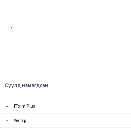
Сүүлд нэмэгдсэн
iToim Plus
Улс төр