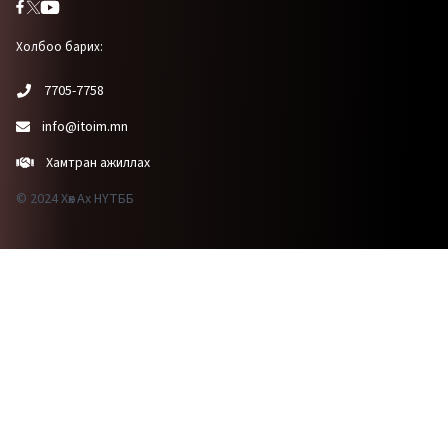
Холбоо барих:
7705-7758
info@itoim.mn
Хамтран ажиллах
© 2024 Хөх Ах НҮТББ