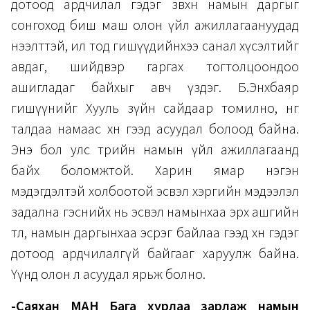
дотоод ардчилал гэдэг зөвхөн намын даргыг
сонгоход биш маш олон үйл ажиллагаануудад
нээлттэй, ил тод гишүүдийнхээ санал хүсэлтийг
авдаг, шийдвэр гаргах тогтолцоондоо
ашигладаг байхыг авч үздэг. Б.Энхбаяр
гишүүнийг Хууль зүйн сайдаар томилно, нөгөө
талдаа намаас хөөнө гээд асуудал болоод байна.
Энэ бол улс төрийн намын үйл ажиллагаанд
байх боломжтой. Харин ямар нэгэн
мэдэгдэлтэй холбоотой эсвэл хэргийн мэдээлэл
задална гэснийх нь эсвэл намынхаа эрх ашгийн
төлөө, намын даргынхаа эсрэг байлаа гээд хөөнө гэдэг
дотоод ардчилалгүй байгааг харуулж байна.
Үүнд олон л асуудал ярьж болно.
-Саяхан МАН Бага хурлаа зарлаж намын