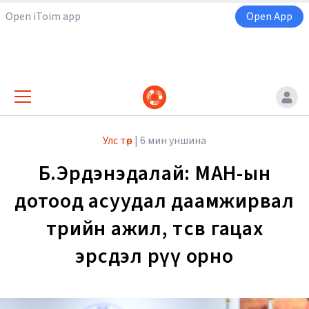
Open iToim app
Open App
Улс төр
|
6 мин уншина
Б.Эрдэнэдалай: МАН-ын
дотоод асуудал даамжирвал
төрийн ажил, төсөв гацах
эрсдэл рүү орно