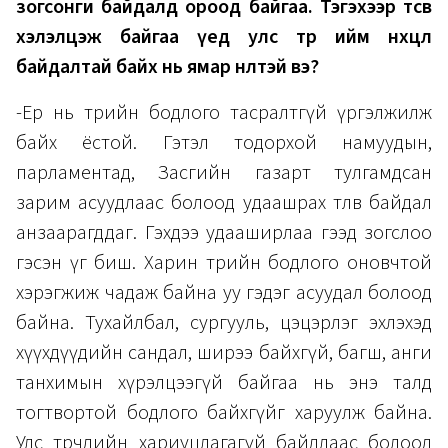
зогсонги байдалд ороод байгаа. Тэгэхээр төсөв
хэлэлцэж байгаа үед улс төр ийм нөхцөл
байдалтай байх нь ямар нөлөөтэй вэ?
-Ер нь төрийн бодлого тасралтгүй үргэлжилж
байх ёстой. Гэтэл тодорхой намуудын,
парламентад, Засгийн газарт тулгамдсан
зарим асуудлаас болоод удаашрах төлөв байдал
анзаарагддаг. Гэхдээ удааширлаа гээд зогслоо
гэсэн үг биш. Харин төрийн бодлого оновчтой
хэрэгжиж чадаж байна уу гэдэг асуудал болоод
байна. Тухайлбал, сургууль, цэцэрлэг эхлэхэд
хүүхдүүдийн сандал, ширээ байхгүй, багш, анги
танхимын хүрэлцээгүй байгаа нь энэ талд
тогтвортой бодлого байхгүйг харуулж байна.
Улс төрчдийн хариуцлагагүй байдлаас болоод