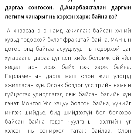
даргаа сонгосон. Д.Амарбаясгалан даргын
легитм чанарыг нь хэрхэн харж байна вэ?
-
Анхнаасаа энэ намд ажиллаж байсан хүний
хувьд тодорхой бүлэг фракцтай байна. МАН-ын
дотор өрнөөд байгаа асуудлууд нь тодорхой цаг
хугацааны дараа дүгнэлт хийх боломжтой үйл
явдал гарч ирэх байх гэж харж байна.
Парламентын дарга маш олон жил улстөрд
ажилласан хүн. Олонх болдог улс төрийн намын
гүйцэтгэх удирдлагад явж байсан багийн хүн
гэнэт Монгол Улс хэцүү болсон байна, үүнийг
ингэж шийдье, бид шийдэхгүй бол болохоо
байсан байна гэдэг чуулганы нээлтийн үг
хэлсэн нь сонирхол татаж байлаа. Олон