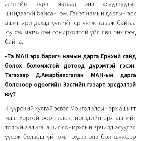
жилийн турш яагаад энэ асуудлуудыг
шийдээгүй байсан юм. Гэнэт намын даргын эрх
ашиг яригдахад үүнийг сөргүүлж тавьж байгаа
юу гэх мэтчилэн сонирхолтой үйл явц өрнөх гээд
байна.
-Та МАН эрх баригч намын дарга Ерөнхий сайд
болох боломжтой дотоод дүрэмтэй гэсэн.
Тэгэхээр Д.Амарбаясгалан МАН-ын дарга
болсноор одоогийн Засгийн газарт эрсдэлтэй
юү?
-Нүүрсний хулгай эсвэл Монгол Улсын эрх ашигт
маш хортойгоор нөлөөлсөн, иргэдийн эрх ашгийг
төлөөлөөгүй авлига, ашиг сонирхлын зөрчилд асуудал
үүсэж болзошгүй юм. Гэхдээ энэ бол шүүхээр