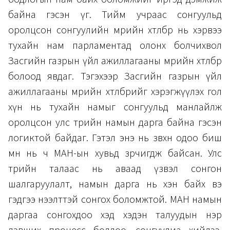
байна гэсэн үг. Тийм учраас сонгуульд
оролцсон сонгуулийн мөрийн хөтөлбөр нь хэрвээ
тухайн нам парламентад олонх болчихвол
Засгийн газрын үйл ажиллагааны мөрийн хөтөлбөр
болоод явдаг. Тэгэхээр Засгийн газрын үйл
ажиллагааны мөрийн хөтөлбөрийг хэрэгжүүлэх гол
хүн нь тухайн намыг сонгуульд манлайлж
оролцсон улс төрийн намын дарга байна гэсэн
логиктой байдаг. Гэтэл энэ нь зөвхөн одоо биш
өмнө нь ч МАН-ын хувьд зөрчигдөж байсан. Улс
төрийн талаас нь аваад үзвэл сонгон
шалгаруулалт, намын дарга нь хэн байх вэ
гэдгээ нээлттэй сонгох боломжтой. МАН намын
даргаа сонгохдоо хэд хэдэн талуудын нэр