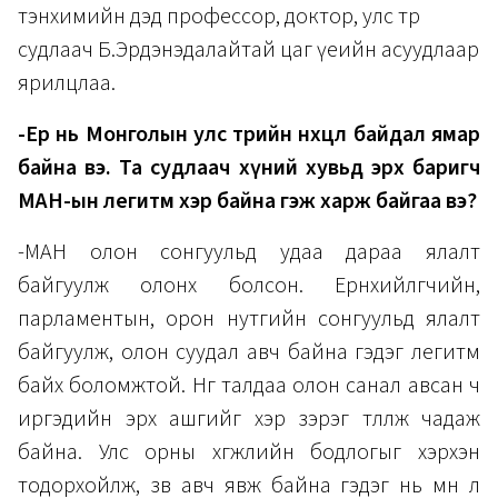
тэнхимийн дэд профессор, доктор, улс төр
судлаач Б.Эрдэнэдалайтай цаг үеийн асуудлаар
ярилцлаа.
-Ер нь Монголын улс төрийн нөхцөл байдал ямар
байна вэ. Та судлаач хүний хувьд эрх баригч
МАН-ын легитм хэр байна гэж харж байгаа вэ?
-МАН олон сонгуульд удаа дараа ялалт
байгуулж олонх болсон. Ерөнхийлөгчийн,
парламентын, орон нутгийн сонгуульд ялалт
байгуулж, олон суудал авч байна гэдэг легитм
байх боломжтой. Нөгөө талдаа олон санал авсан ч
иргэдийн эрх ашгийг хэр зэрэг төлөөлж чадаж
байна. Улс орны хөгжлийн бодлогыг хэрхэн
тодорхойлж, зөв авч явж байна гэдэг нь мөн л