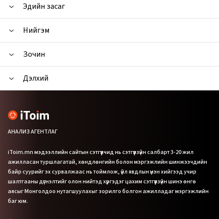
Эдийн засаг
Нийгэм
Зочин
Дэлхий
АНАЛИЗ АГЕНТЛАГ
iToim.mn мэдээллийн сайтын сэтгүүлчид нь сэтгүүлзүйн салбарт 3-20 жил
ажилласан туршлагатай, хөндлөнгийн болон мэргэжлийн шинжээчдийн
байр суурийг эх сурвалжаас нь тоймлож, үйл явдлын үнэн хийгээд учир
шалтгааны дүгнэлтийг олон нийтэд хүргэдэг цахим сэтгүүлзүйн шинэ өнгө
аясыг Монголдоо нутагшуулахыг зорилго болгон ажилладаг мэргэжлийн
баг юм.