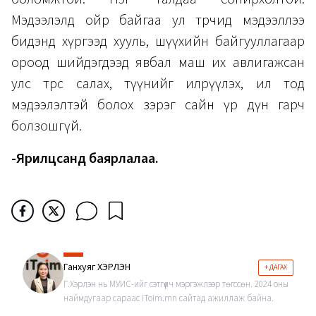
Мэдээлэлд ойр байгаа ул төрчид мэдээллээ
бидэнд хүргээд хууль, шүүхийн байгууллагаар
ороод шийдэгдээд явбал маш их авлигажсан
улс төрөөс салах, түүнийг илрүүлэх, ил тод
мэдээлэлтэй болох зэрэг сайн үр дүн гарч
болзошгүй.
-Ярилцсанд баярлалаа.
Ганхуяг ХЭРЛЭН
+ ДАГАХ
Г.Хэрлэн нь МУИС-ийг сэтгүүлч мэргэжлээр төгссөн. 2024 оны
наймдугаар сараас iToim.mn сайтад ажиллаж байна.