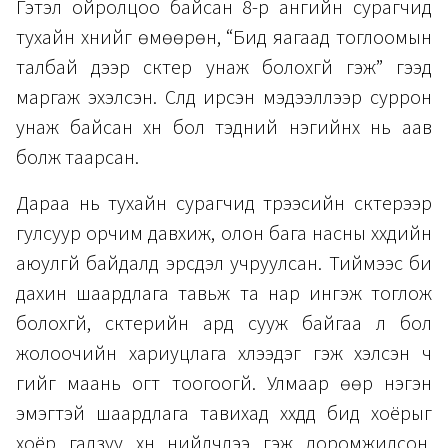
Гэтэл ойролцоо байсан 8-р ангийн сурагчид
тухайн хүнийг өмөөрөн, “Бид яагаад тоглоомын
талбай дээр скүүтер унаж болохгүй гэж” гээд
маргаж эхэлсэн. Сүүлд ирсэн мэдээллээр суррон
унаж байсан хүн бол тэдний нэгийнх нь аав
болж таарсан.
Дараа нь тухайн сурагчид түрээсийн скүүтерээр
гулсуур орчим давхиж, олон бага насны хүүхдийн
аюулгүй байдалд эрсдэл учруулсан. Тиймээс би
дахин шаардлага тавьж та нар ингэж тоглож
болохгүй, скүүтерийн ард сууж байгаа л бол
жолоочийн хариуцлага хүлээдэг гэж хэлсэн ч
үгийг маань огт тоогоогүй. Улмаар өөр нэгэн
эмэгтэй шаардлага тавихад хүүхдүүд бид хоёрыг
хоёр галзуу хүн нийлчлээ гэж доромжилсон.