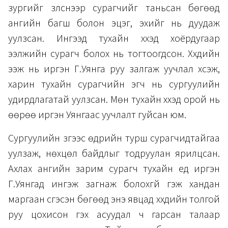
зургийг үзүүлснээр сурагчийг таньсан бөгөөд
ангийн багш болон эцэг, эхийг нь дуудаж
уулзсан. Ингээд тухайн хүүхэд хоёрдугаар
ээлжийн сурагч болох нь тогтоогдсон. Хүүхдийн
ээж нь иргэн Г.Уянга руу залгаж уучлал хүсэж,
харин тухайн сурагчийн эгч нь сургуулийн
удирдлагатай уулзсан. Мөн тухайн хүүхэд орой нь
өөрөө иргэн Уянгаас уучлалт гуйсан юм.
Сургуулийн зүгээс өдрийн турш сурагчидтайгаа
уулзаж, нөхцөл байдлыг тодруулан ярилцсан.
Ахлах ангийн зарим сурагч тухайн үед иргэн
Г.Уянгад ингэж загнаж болохгүй гэж хандан
маргаан үүсгэсэн бөгөөд энэ явцад хүүхдийн толгой
руу цохисон гэх асуудал ч гарсан талаар