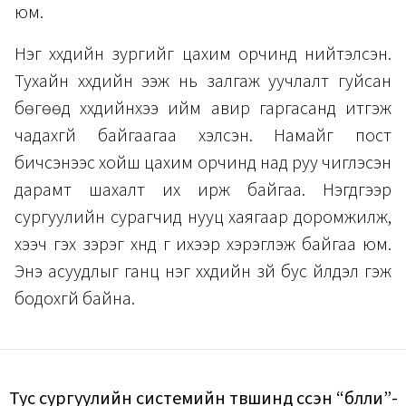
юм.
Нэг хүүхдийн зургийг цахим орчинд нийтэлсэн.
Тухайн хүүхдийн ээж нь залгаж уучлалт гуйсан
бөгөөд хүүхдийнхээ ийм авир гаргасанд итгэж
чадахгүй байгаагаа хэлсэн. Намайг пост
бичсэнээс хойш цахим орчинд над руу чиглэсэн
дарамт шахалт их ирж байгаа. Нэгдүгээр
сургуулийн сурагчид нууц хаягаар доромжилж,
үхээч гэх зэрэг хүнд үг ихээр хэрэглэж байгаа юм.
Энэ асуудлыг ганц нэг хүүхдийн зүй бус үйлдэл гэж
бодохгүй байна.
Тус сургуулийн системийн түвшинд үүссэн “бүлли”-