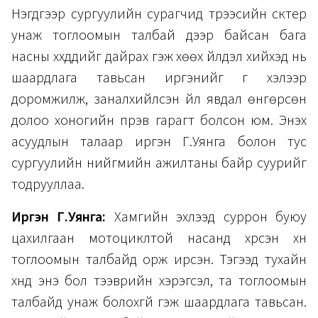
Нэгдүгээр сургуулийн сурагчид түрээсийн скүүтер
унаж тоглоомын талбай дээр байсан бага
насны хүүхдүүдийг дайрах гэж хөөх үйлдэл хийхэд нь
шаардлага тавьсан иргэнийг үг хэлээр
доромжилж, заналхийлсэн үйл явдал өнгөрсөн
долоо хоногийн пүрэв гарагт болсон юм. Энэхүү
асуудлын талаар иргэн Г.Уянга болон тус
сургуулийн нийгмийн ажилтаны байр суурийг
тодрууллаа.
Иргэн Г.Уянга:
Хамгийн эхлээд суррон буюу
цахилгаан мотоциклтой насанд хүрсэн хүн
тоглоомын талбайд орж ирсэн. Тэгээд тухайн
хүнд энэ бол тээврийн хэрэгсэл, та тоглоомын
талбайд унаж болохгүй гэж шаардлага тавьсан.