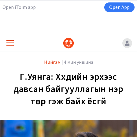
Open iToim app
Open App
Нийгэм
|
4 мин уншина
Г.Уянга: Хүүхдийн эрхээс
давсан байгууллагын нэр
төр гэж байх ёсгүй