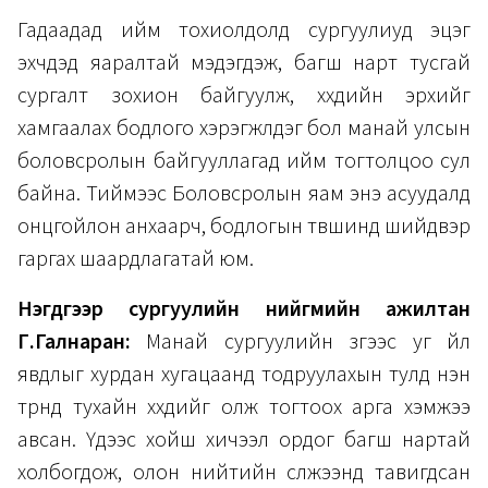
Гадаадад ийм тохиолдолд сургуулиуд эцэг
эхчүүдэд яаралтай мэдэгдэж, багш нарт тусгай
сургалт зохион байгуулж, хүүхдийн эрхийг
хамгаалах бодлого хэрэгжүүлдэг бол манай улсын
боловсролын байгууллагад ийм тогтолцоо сул
байна. Тиймээс Боловсролын яам энэ асуудалд
онцгойлон анхаарч, бодлогын түвшинд шийдвэр
гаргах шаардлагатай юм.
Нэгдүгээр сургуулийн нийгмийн ажилтан
Г.Галнаран:
Манай сургуулийн зүгээс уг үйл
явдлыг хурдан хугацаанд тодруулахын тулд нэн
түрүүнд тухайн хүүхдийг олж тогтоох арга хэмжээ
авсан. Үдээс хойш хичээл ордог багш нартай
холбогдож, олон нийтийн сүлжээнд тавигдсан