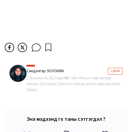
Сандэлгэр ЗОЛЗАЯА
+ ДАГАХ
С.Золзаяа нь 2022 онд МҮИС-ийг сэтгүүлч мэргэжлээр
төгссөн. 2024 оноос iToim.mn сайтад сэтгүүлчээр ажиллаж
байна.
Энэ мэдээнд өгөх таны сэтгэгдэл ?