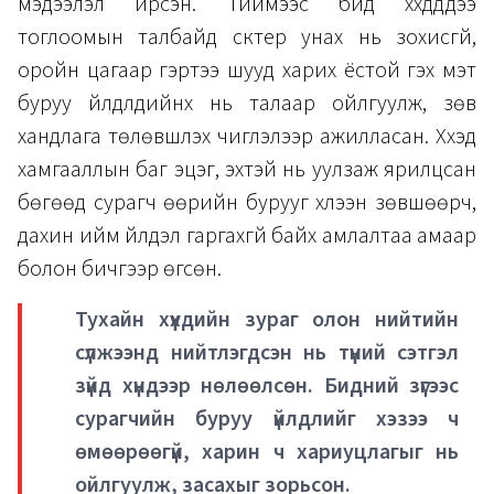
мэдээлэл ирсэн. Тиймээс бид хүүхдүүддээ
тоглоомын талбайд скүүтер унах нь зохисгүй,
оройн цагаар гэртээ шууд харих ёстой гэх мэт
буруу үйлдлүүдийнх нь талаар ойлгуулж, зөв
хандлага төлөвшүүлэх чиглэлээр ажилласан. Хүүхэд
хамгааллын баг эцэг, эхтэй нь уулзаж ярилцсан
бөгөөд сурагч өөрийн бурууг хүлээн зөвшөөрч,
дахин ийм үйлдэл гаргахгүй байх амлалтаа амаар
болон бичгээр өгсөн.
Тухайн хүүхдийн зураг олон нийтийн
сүлжээнд нийтлэгдсэн нь түүний сэтгэл
зүйд хүндээр нөлөөлсөн. Бидний зүгээс
сурагчийн буруу үйлдлийг хэзээ ч
өмөөрөөгүй, харин ч хариуцлагыг нь
ойлгуулж, засахыг зорьсон.