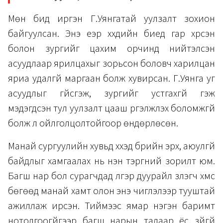
Мөн бид иргэн Г.Уянгатай уулзалт зохион
байгуулсан. Энэ үеэр хүүхдийн биед гар хүрсэн
болон зургийг цахим орчинд нийтэлсэн
асуудлаар ярилцахыг зорьсон боловч харилцан
яриа удалгүй маргаан болж хувирсан. Г.Уянга уг
асуудлыг үгүйсгэж, зургийг устгахгүй гэж
мэдэгдсэн тул уулзалт цааш үргэлжлэх боломжгүй
болж үл ойлголцолтойгоор өндөрлөсөн.
Манай сургуулийн хувьд хүүхэд бүрийн эрх, аюулгүй
байдлыг хамгаалах нь нэн тэргүүний зорилт юм.
Багш нар бол сурагчдад үлгэр дуурайл үзүүлэгч хүмүүс
бөгөөд манай хамт олон энэ чиглэлээр тууштай
ажиллаж ирсэн. Тиймээс ямар нэгэн баримт
нотолгоогүйгээр багш нарын талаар ёс зүйгүй