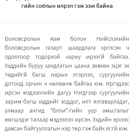
гийн соёлын илрэл гэж үзэж байна
Боловсролын яам болон Нийслэлийн
боловсролын газарт шаардлага хүргүүлсэн ч
одоогоор тодорхой хариу ирээгүй байгаа.
Хүүхдүүдийн буруу хандлагын цаана зөвхөн эцэг эх
төдийгүй багш нарын үлгэрлэл, сургуулийн
дотоод орчин ч нөлөөлж байгаа юм. Иргэдээс
ирсэн мэдээллийн дагуу Нэгдүгээр сургуулийн
зарим багш хүүхдүүдийг зоддог, илт ялгаварладаг,
улмаар ангид “бүлли”-гийн уур амьсгалыг
өөгшүүлдэг талаар мэдээлэл ирсэн. Хүүхдийн эрхээс
давсан байгууллагын нэр төр гэж байх ёсгүй юм.