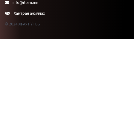
info@itoim.mn
Хамтран ажиллах
© 2024 Хөх Ах НҮТББ