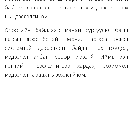
байдал, дээрэлхэлт гаргасан гэх мэдээлэл түгээх
нь үндэслэлгүй юм.
Одоогийн байдлаар манай сургуульд багш
нарын зүгээс ёс зүйн зөрчил гаргасан эсвэл
системтэй дээрэлхэлт байдаг гэх гомдол,
мэдээлэл албан ёсоор ирээгүй. Иймд хэн
нэгнийг үндэслэлгүйгээр хардах, зохиомол
мэдээлэл тараах нь зохисгүй юм.