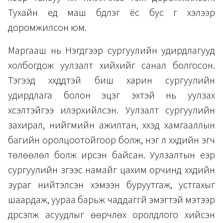
Тухайн үед маш бүдүүлэг ёс бус үг хэлээр
доромжилсон юм.
Маргааш нь Нэгдүгээр сургуулийн удирдлагууд
холбогдож уулзалт хийхийг санал болгосон.
Тэгээд хүүхдүүдтэй биш харин сургуулийн
удирдлага болон эцэг эхтэй нь уулзах
хүсэлтэйгээ илэрхийлсэн. Уулзалт сургуулийн
захирал, нийгмийн ажилтан, хүүхэд хамгааллын
багийн оролцоотойгоор болж, нэг л хүүхдийн эгч
төлөөлөл болж ирсэн байсан. Уулзалтын үеэр
сургуулийн зүгээс намайг цахим орчинд хүүхдийн
зураг нийтэлсэн хэмээн буруутгаж, устгахыг
шаардаж, уураа барьж чаддаггүй эмэгтэй мэтээр
дүрсэлж асуудлыг өөрчлөх оролдлого хийсэн