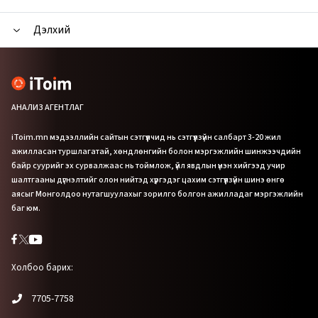
Дэлхий
АНАЛИЗ АГЕНТЛАГ
iToim.mn мэдээллийн сайтын сэтгүүлчид нь сэтгүүлзүйн салбарт 3-20 жил
ажилласан туршлагатай, хөндлөнгийн болон мэргэжлийн шинжээчдийн
байр суурийг эх сурвалжаас нь тоймлож, үйл явдлын үнэн хийгээд учир
шалтгааны дүгнэлтийг олон нийтэд хүргэдэг цахим сэтгүүлзүйн шинэ өнгө
аясыг Монголдоо нутагшуулахыг зорилго болгон ажилладаг мэргэжлийн
баг юм.
Холбоо барих:
7705-7758