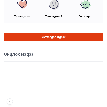
...
...
...
Таалагдсан
Таалагдаагүй
Зөв өнцөг
Сэтгэгдэл үлдээх
Онцлох мэдээ