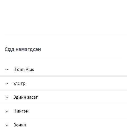
Сүүлд нэмэгдсэн
iToim Plus
Улс төр
Эдийн засаг
Нийгэм
Зочин