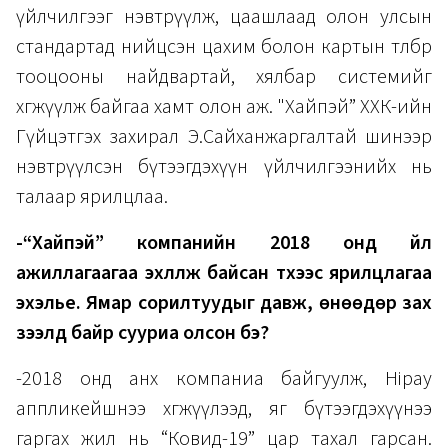
үйлчилгээг нэвтрүүлж, цаашлаад олон улсын
стандартад нийцсэн цахим болон картын төлбөр
тооцооны найдвартай, хялбар системийг
хөгжүүлж байгаа хамт олон аж. "Хайпэй” ХХК-ийн
Гүйцэтгэх захирал Э.Сайханжаргалтай шинээр
нэвтрүүлсэн бүтээгдэхүүн үйлчилгээнийх нь
талаар ярилцлаа.
-“Хайпэй” компанийн 2018 онд үйл
ажиллагаагаа эхлүүлж байсан түүхээс ярилцлагаа
эхэлье. Ямар сорилтуудыг давж, өнөөдөр зах
зээлд байр сууриа олсон бэ?
-2018 онд анх компаниа байгуулж, Hipay
аппликейшнээ хөгжүүлээд, яг бүтээгдэхүүнээ
гаргах жил нь “Ковид-19” цар тахал гарсан.