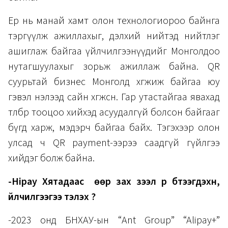
Ер нь манай хамт олон технологиороо байнга
тэргүүлж ажиллахыг, дэлхий нийтэд нийтлэг
ашиглаж байгаа үйлчилгээнүүдийг Монголдоо
нутагшуулахыг зорьж ажиллаж байна. QR
суурьтай бизнес Монголд хөгжиж байгаа юу
гэвэл нэлээд сайн хөгжсөн. Гар утастайгаа явахад
төлбөр тооцоо хийхэд асуудалгүй болсон байгааг
бүгд харж, мэдэрч байгаа байх. Тэгэхээр олон
улсад ч QR payment-ээрээ саадгүй гүйлгээ
хийдэг болж байна.
-Hipay Хятадаас өөр зах зээл рүү бүтээгдэхүүн,
үйлчилгээгээ тэлэх үү?
-2023 онд БНХАУ-ын “Ant Group” “Alipay+”