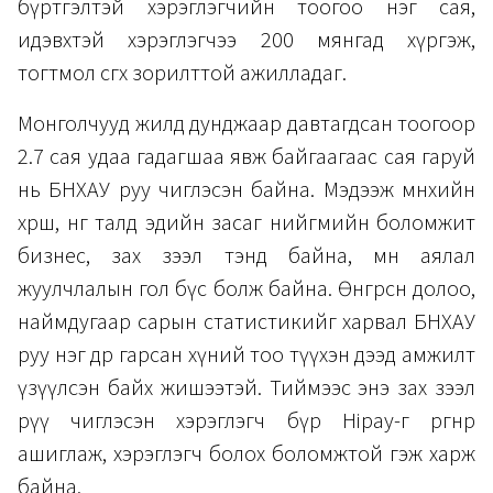
бүртгэлтэй хэрэглэгчийн тоогоо нэг сая,
идэвхтэй хэрэглэгчээ 200 мянгад хүргэж,
тогтмол өсгөх зорилттой ажилладаг.
Монголчууд жилд дунджаар давтагдсан тоогоор
2.7 сая удаа гадагшаа явж байгаагаас сая гаруй
нь БНХАУ руу чиглэсэн байна. Мэдээж мөнхийн
хөрш, нөгөө талд эдийн засаг нийгмийн боломжит
бизнес, зах зээл тэнд байна, мөн аялал
жуулчлалын гол бүс болж байна. Өнгөрсөн долоо,
наймдугаар сарын статистикийг харвал БНХАУ
руу нэг өдөр гарсан хүний тоо түүхэн дээд амжилт
үзүүлсэн байх жишээтэй. Тиймээс энэ зах зээл
рүү чиглэсэн хэрэглэгч бүр Hipay-г өргөнөөр
ашиглаж, хэрэглэгч болох боломжтой гэж харж
байна.