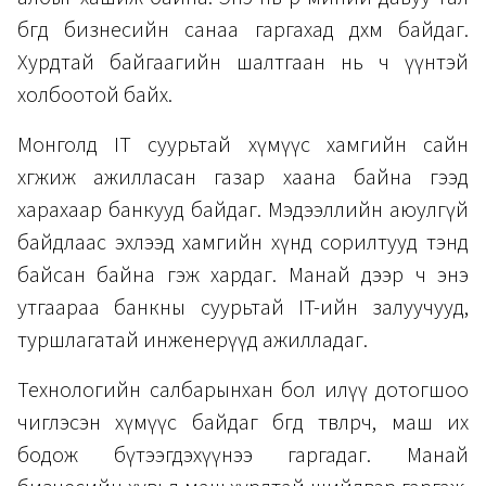
бөгөөд бизнесийн санаа гаргахад дөхөм байдаг.
Хурдтай байгаагийн шалтгаан нь ч үүнтэй
холбоотой байх.
Монголд IT суурьтай хүмүүс хамгийн сайн
хөгжиж ажилласан газар хаана байна гээд
харахаар банкууд байдаг. Мэдээллийн аюулгүй
байдлаас эхлээд хамгийн хүнд сорилтууд тэнд
байсан байна гэж хардаг. Манай дээр ч энэ
утгаараа банкны суурьтай IT-ийн залуучууд,
туршлагатай инженерүүд ажилладаг.
Технологийн салбарынхан бол илүү дотогшоо
чиглэсэн хүмүүс байдаг бөгөөд төвлөрч, маш их
бодож бүтээгдэхүүнээ гаргадаг. Манай