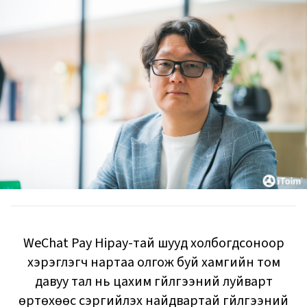
WeChat Pay Hipay-тай шууд холбогдсоноор
хэрэглэгч нартаа олгож буй хамгийн том
давуу тал нь цахим гүйлгээний луйварт
өртөхөөс сэргийлэх найдвартай гүйлгээний