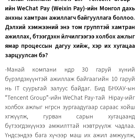
ийн WeChat Pay (Weixin Pay)-ийн Монгол дахь
анхны хамтран ажиллагч байгууллага боллоо.
Дэлхий хэмжээний энэ том групптэй хамтран
ажиллах, бүтээгдэхүүн үйлчилгээгээ холбох ажлыг
ямар процессын дагуу хийж, хэр их хугацаа
зарцуулсан бэ?
-Манай компани өнөөдөр 30 гаруй хүний
бүрэлдэхүүнтэй ажиллаж байгаагийн 10 гаруй
нь IT суурьтай залуус байдаг. Бид БНХАУ-ын
“Tencent Group”-ийн WeChat Pay-тай Hipay-ийг
холбох ажлыг өнгөрсөн зургаадугаар сараас хойш
хөгжүүлж, гурван сарын хугацаанд
бүтээгдэхүүнээ амжилттай нэвтрүүлж чадлаа.
Үндсэндээ бага хүчээр маш их ажил амжуулж,