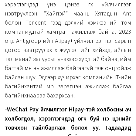
хэрэглэгчдэд үнэ цэнээ өгөх үйлчилгээг
нэвтрүүлсэн. “Хайпэй” маань Хятадын Ant
болон Tencent гээд дэлхий хэмжээний том
компаниудтай хамтран ажиллаж байна. 2023
онд Ant group-ийн Alipay+ үйлчилгээг нэг сарын
дотор нэвтрүүлэх хөгжүүлэлтийг хийхэд, айлын
тал манай залуусыг үнэхээр хурдтай байна, ийм
багтай өмнө нь ажиллаж байгаагүй гэж онцгойлж
байсан шүү. Эдгээр хүчирхэг компанийн IT-ийн
багийнхантай мөр зэрэгцэн ажиллаж байгаа
багийнхнаараа бахархсан.
-WeChat Pay үйлчилгээг Hipay-тэй холбосны ач
холбогдол, хэрэглэгчдэд өгч буй үнэ цэнийг
товчхон тайлбарлаж болох уу. Гадаадад