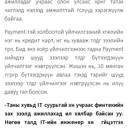
ажилладаг учраас олон улсаас хөрөнгө татах
чиглэлд нэлээд амжилттай төслүүд хэрэгжүүлж
байгаа.
Payment-тэй холбоотой үйлчилгээний хөгжлийн
нэг нь кредит карт, нөгөө нь хувааж төлдөг зээлийн
төрөл. Бид энэ хоёр үйлчилгээнээс гадна Payment
хийхдээ шууд зээлээр төлдөг бүтээгдэхүүн
үйлчилгээг нэвтрүүлсэн. Жишээ нь, 10 мянган
төгрөгөөр бүтээгдэхүүн авлаа гэхэд тэрийг шууд
зээлээр төлдөг үйлчилгээг нэвтрүүлсэн нь илүү
давуу тал болсон.
-Таны хувьд IT суурьтай хүн учраас финтекийн
зах зээлд ажиллахад илүү хялбар байсан уу.
Нөгөө талд IT-ийн инженер хүн гүйцэтгэх