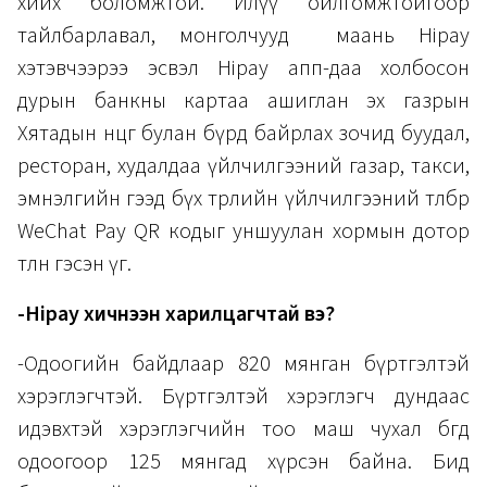
хийх боломжтой. Илүү ойлгомжтойгоор
тайлбарлавал, монголчууд маань Hipay
хэтэвчээрээ эсвэл Hipay апп-даа холбосон
дурын банкны картаа ашиглан эх газрын
Хятадын өнцөг булан бүрд байрлах зочид буудал,
ресторан, худалдаа үйлчилгээний газар, такси,
эмнэлгийн гээд бүх төрлийн үйлчилгээний төлбөрөө
WeChat Pay QR кодыг уншуулан хормын дотор
төлнө гэсэн үг.
-Hipay хичнээн харилцагчтай вэ?
-Одоогийн байдлаар 820 мянган бүртгэлтэй
хэрэглэгчтэй. Бүртгэлтэй хэрэглэгч дундаас
идэвхтэй хэрэглэгчийн тоо маш чухал бөгөөд
одоогоор 125 мянгад хүрсэн байна. Бид