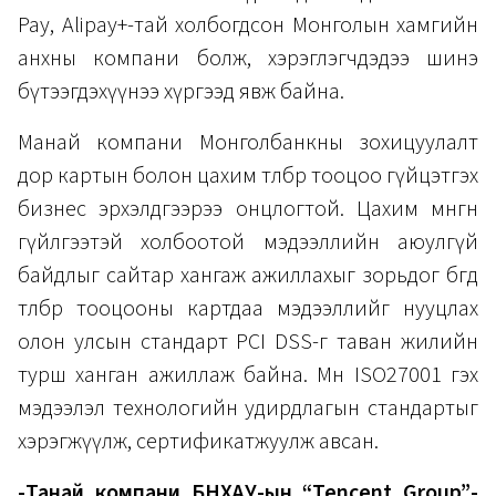
Pay, Alipay+-тай холбогдсон Монголын хамгийн
анхны компани болж, хэрэглэгчдэдээ шинэ
бүтээгдэхүүнээ хүргээд явж байна.
Манай компани Монголбанкны зохицуулалт
дор картын болон цахим төлбөр тооцоо гүйцэтгэх
бизнес эрхэлдгээрээ онцлогтой. Цахим мөнгөн
гүйлгээтэй холбоотой мэдээллийн аюулгүй
байдлыг сайтар хангаж ажиллахыг зорьдог бөгөөд
төлбөр тооцооны картдаа мэдээллийг нууцлах
олон улсын стандарт PCI DSS-г таван жилийн
турш ханган ажиллаж байна. Мөн ISO27001 гэх
мэдээлэл технологийн удирдлагын стандартыг
хэрэгжүүлж, сертификатжуулж авсан.
-Танай компани БНХАУ-ын “Tencent Group”-