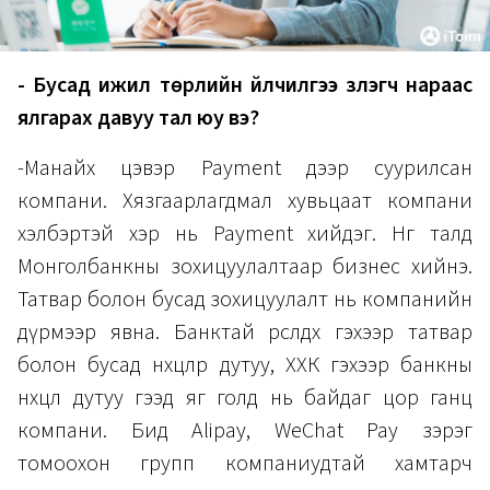
- Бусад ижил төрлийн үйлчилгээ үзүүлэгч нараас
ялгарах давуу тал юу вэ?
-Манайх цэвэр Payment дээр суурилсан
компани. Хязгаарлагдмал хувьцаат компани
хэлбэртэй хэр нь Payment хийдэг. Нөгөө талд
Монголбанкны зохицуулалтаар бизнес хийнэ.
Татвар болон бусад зохицуулалт нь компанийн
дүрмээр явна. Банктай өрсөлдөх гэхээр татвар
болон бусад нөхцөлөөр дутуу, ХХК гэхээр банкны
нөхцөл дутуу гээд яг голд нь байдаг цор ганц
компани. Бид Alipay, WeChat Pay зэрэг
томоохон групп компаниудтай хамтарч