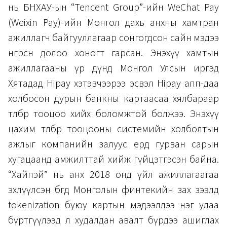
нь БНХАУ-ын “Tencent Group”-ийн WeChat Pay
(Weixin Pay)-ийн Монгол дахь анхны хамтран
ажиллагч байгууллагаар сонгогдсон сайн мэдээ
өнгөрсөн долоо хоногт гарсан. Энэхүү хамтын
ажиллагааны үр дүнд Монгол Улсын иргэд
Хятадад Hipay хэтэвчээрээ эсвэл Hipay апп-даа
холбосон дурын банкны картаасаа хялбараар
төлбөр тооцоо хийх боломжтой болжээ. Энэхүү
цахим төлбөр тооцооны системийн холболтын
ажлыг компанийн залуус ердөө гурван сарын
хугацаанд амжилттай хийж гүйцэтгэсэн байна.
“Хайпэй” нь анх 2018 онд үйл ажиллагаагаа
эхлүүлсэн бөгөөд Монголын финтекийн зах зээлд
tokenization буюу картын мэдээллээ нэг удаа
бүртгүүлээд л худалдан авалт бүрдээ ашиглах