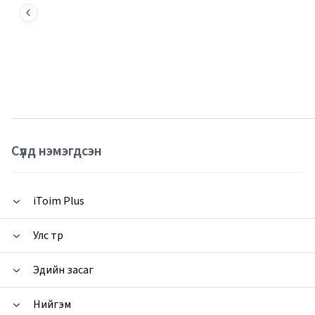
Сүүлд нэмэгдсэн
iToim Plus
Улс төр
Эдийн засаг
Нийгэм