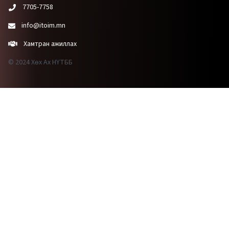
7705-7758
info@itoim.mn
Хамтран ажиллах
© 2024 Хөх Ах НҮТББ