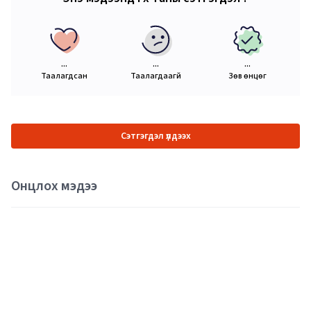
...
...
...
Таалагдсан
Таалагдаагүй
Зөв өнцөг
Сэтгэгдэл үлдээх
Онцлох мэдээ