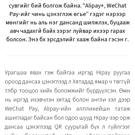
сувгийг бий болгож байна. “Alipay+, WeChat
Pay-ийг чинь цэнэглэж өгье” гэдэг нэрээр
мөнгийг нь аль нэг дансанд шилжүүлэх, буцааж
авч чадахгүй байх зэрэг луйвар ихээр гарах
болсон. Энэ бүх эрсдэлийг хааж байна гэсэн үг.
Урагшаа явах гэж байгаа иргэд Hipay руугаа
ороод дансаа цэнэглээд л Хятадад ямар ч төвөггүй
төлбөр тооцоо хийх боломжийг бүрдүүлсэн. Өмнө
нь иргэд ихэвчлэн хятад болон англи хэл дээр
WeChat Pay, Alipay-ийн аппликейшн татаж
ашигладаг байсан бол одоо шууд Hipay-ээр орж
дансаа цэнэглээд QR суурьтай бүх л гүйлгээг