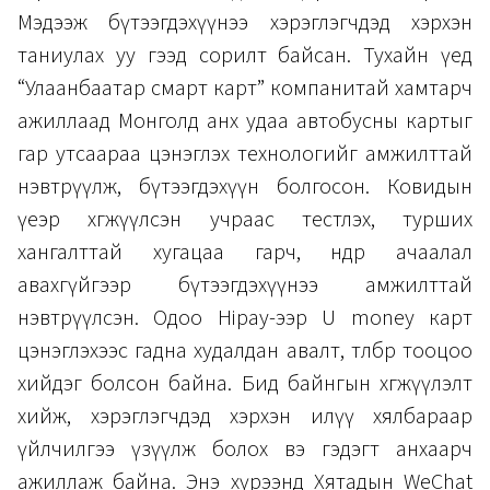
Мэдээж бүтээгдэхүүнээ хэрэглэгчдэд хэрхэн
таниулах уу гээд сорилт байсан. Тухайн үед
“Улаанбаатар смарт карт” компанитай хамтарч
ажиллаад Монголд анх удаа автобусны картыг
гар утсаараа цэнэглэх технологийг амжилттай
нэвтрүүлж, бүтээгдэхүүн болгосон. Ковидын
үеэр хөгжүүлсэн учраас тестлэх, турших
хангалттай хугацаа гарч, өндөр ачаалал
авахгүйгээр бүтээгдэхүүнээ амжилттай
нэвтрүүлсэн. Одоо Hipay-ээр U money карт
цэнэглэхээс гадна худалдан авалт, төлбөр тооцоо
хийдэг болсон байна. Бид байнгын хөгжүүлэлт
хийж, хэрэглэгчдэд хэрхэн илүү хялбараар
үйлчилгээ үзүүлж болох вэ гэдэгт анхаарч
ажиллаж байна. Энэ хүрээнд Хятадын WeChat