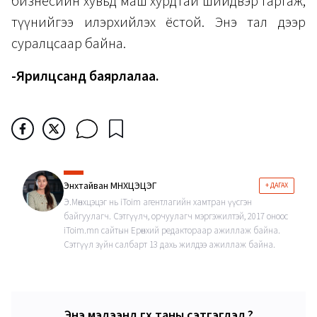
бизнесийн хувьд маш хурдтай шийдвэр гаргаж,
түүнийгээ илэрхийлэх ёстой. Энэ тал дээр
суралцсаар байна.
-Ярилцсанд баярлалаа.
Энхтайван МӨНХЦЭЦЭГ
+ ДАГАХ
Э.Мөнхцэцэг нь iToim агентлагийн хамтран үүсгэн
байгуулагч. Сэтгүүлч, орчуулагч мэргэжилтэй, 2017 оноос
iToim.mn сайтын Ерөнхий редактораар ажиллаж байна.
Сэтгүүл зүйн салбарт 13 дахь жилдээ ажиллаж байна.
Энэ мэдээнд өгөх таны сэтгэгдэл ?