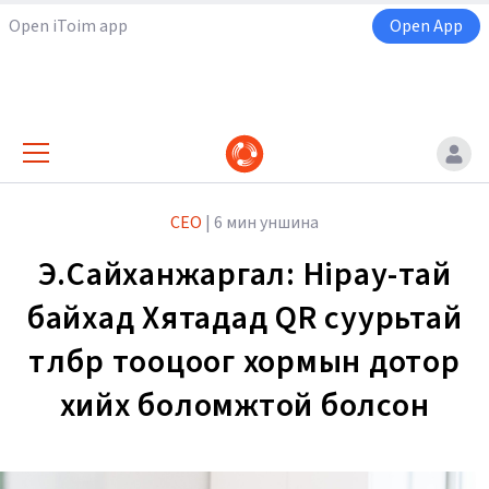
Open iToim app
Open App
CEO
|
6 мин уншина
Э.Сайханжаргал: Hipay-тай
байхад Хятадад QR суурьтай
төлбөр тооцоог хормын дотор
хийх боломжтой болсон