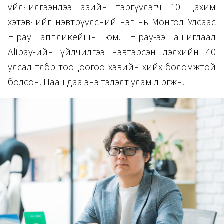
үйлчилгээндээ азийн тэргүүлэгч 10 цахим
хэтэвчийг нэвтрүүлсний нэг нь Монгол Улсаас
Hipay аппликейшн юм. Hipay-ээ ашиглаад
Alipay-ийн үйлчилгээ нэвтэрсэн дэлхийн 40
улсад төлбөр тооцоогоо хэвийн хийх боломжтой
болсон. Цаашдаа энэ тэлэлт улам л өргөжнө.