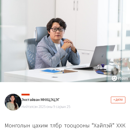
Энхтайван МӨНХЦЭЦЭГ
+ ДАГАХ
Нийтэлсэн 2025 оны 9 сарын 25
Монголын цахим төлбөр тооцооны “Хайпэй” ХХК