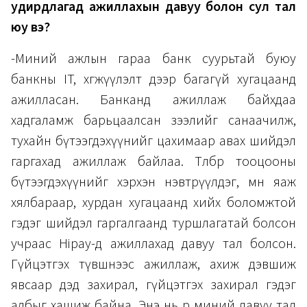
удирдлагад ажиллахын давуу болон сул тал
юу вэ?
-Миний ажлын гараа банк суурьтай буюу
банкны IT, хөгжүүлэлт дээр багагүй хугацаанд
ажилласан. Банканд ажиллаж байхдаа
хадгаламж барьцаалсан зээлийг санаачилж,
тухайн бүтээгдэхүүнийг цахимаар авах шийдэл
гаргахад ажиллаж байлаа. Төлбөр тооцооны
бүтээгдэхүүнийг хэрхэн нэвтрүүлдэг, мөн яаж
хялбараар, хурдан хугацаанд хийх боломжтой
гэдэг шийдэл гаргалгаанд туршлагатай болсон
учраас Hipay-д ажиллахад давуу тал болсон.
Гүйцэтгэх түвшнээс ажиллаж, ахиж дэвшиж
явсаар дэд захирал, гүйцэтгэх захирал гэдэг
албыг хашиж байна. Энэ нь өөрөө миний давуу тал