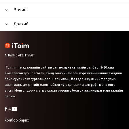
Зочин
Дэлхий
АНАЛИЗ АГЕНТЛАГ
iToim.mn мэдээллийн сайтын сэтгүүлчид нь сэтгүүлзүйн салбарт 3-20 жил
ажилласан туршлагатай, хөндлөнгийн болон мэргэжлийн шинжээчдийн
байр суурийг эх сурвалжаас нь тоймлож, үйл явдлын үнэн хийгээд учир
шалтгааны дүгнэлтийг олон нийтэд хүргэдэг цахим сэтгүүлзүйн шинэ өнгө
аясыг Монголдоо нутагшуулахыг зорилго болгон ажилладаг мэргэжлийн
баг юм.
Холбоо барих: