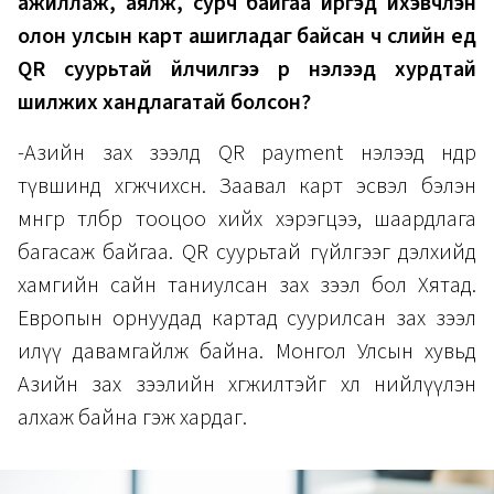
ажиллаж, аялж, сурч байгаа иргэд ихэвчлэн
олон улсын карт ашигладаг байсан ч сүүлийн үед
QR суурьтай үйлчилгээ рүү нэлээд хурдтай
шилжих хандлагатай болсон?
-Азийн зах зээлд QR payment нэлээд өндөр
түвшинд хөгжчихсөн. Заавал карт эсвэл бэлэн
мөнгөөр төлбөр тооцоо хийх хэрэгцээ, шаардлага
багасаж байгаа. QR суурьтай гүйлгээг дэлхийд
хамгийн сайн таниулсан зах зээл бол Хятад.
Европын орнуудад картад суурилсан зах зээл
илүү давамгайлж байна. Монгол Улсын хувьд
Азийн зах зээлийн хөгжилтэйгөө хөл нийлүүлэн
алхаж байна гэж хардаг.