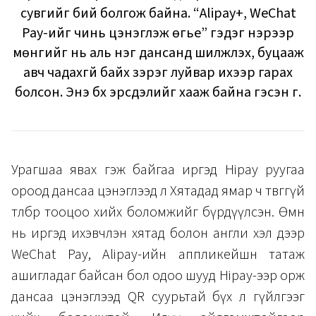
сувгийг бий болгож байна. “Alipay+, WeChat
Pay-ийг чинь цэнэглэж өгье” гэдэг нэрээр
мөнгийг нь аль нэг дансанд шилжүүлэх, буцааж
авч чадахгүй байх зэрэг луйвар ихээр гарах
болсон. Энэ бүх эрсдэлийг хааж байна гэсэн үг.
Урагшаа явах гэж байгаа иргэд Hipay руугаа
ороод дансаа цэнэглээд л Хятадад ямар ч төвөггүй
төлбөр тооцоо хийх боломжийг бүрдүүлсэн. Өмнө
нь иргэд ихэвчлэн хятад болон англи хэл дээр
WeChat Pay, Alipay-ийн аппликейшн татаж
ашигладаг байсан бол одоо шууд Hipay-ээр орж
дансаа цэнэглээд QR суурьтай бүх л гүйлгээг