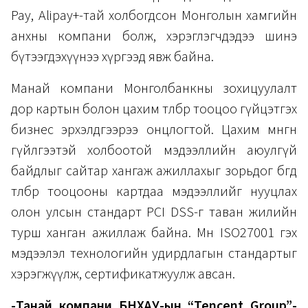
Pay, Alipay+-тай холбогдсон Монголын хамгийн
анхны компани болж, хэрэглэгчдэдээ шинэ
бүтээгдэхүүнээ хүргээд явж байна.
Манай компани Монголбанкны зохицуулалт
дор картын болон цахим төлбөр тооцоо гүйцэтгэх
бизнес эрхэлдгээрээ онцлогтой. Цахим мөнгөн
гүйлгээтэй холбоотой мэдээллийн аюулгүй
байдлыг сайтар хангаж ажиллахыг зорьдог бөгөөд
төлбөр тооцооны картдаа мэдээллийг нууцлах
олон улсын стандарт PCI DSS-г таван жилийн
турш ханган ажиллаж байна. Мөн ISO27001 гэх
мэдээлэл технологийн удирдлагын стандартыг
хэрэгжүүлж, сертификатжуулж авсан.
-Танай компани БНХАУ-ын “Tencent Group”-