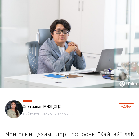
Энхтайван МӨНХЦЭЦЭГ
+ ДАГАХ
Нийтэлсэн 2025 оны 9 сарын 25
Монголын цахим төлбөр тооцооны “Хайпэй” ХХК