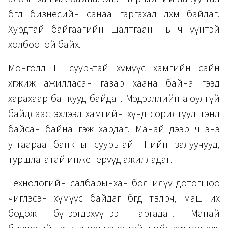
бөгөөд бизнесийн санаа гаргахад дөхөм байдаг.
Хурдтай байгаагийн шалтгаан нь ч үүнтэй
холбоотой байх.
Монголд IT суурьтай хүмүүс хамгийн сайн
хөгжиж ажилласан газар хаана байна гээд
харахаар банкууд байдаг. Мэдээллийн аюулгүй
байдлаас эхлээд хамгийн хүнд сорилтууд тэнд
байсан байна гэж хардаг. Манай дээр ч энэ
утгаараа банкны суурьтай IT-ийн залуучууд,
туршлагатай инженерүүд ажилладаг.
Технологийн салбарынхан бол илүү дотогшоо
чиглэсэн хүмүүс байдаг бөгөөд төвлөрч, маш их
бодож бүтээгдэхүүнээ гаргадаг. Манай