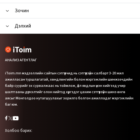
Зочин
Дэлхий
АНАЛИЗ АГЕНТЛАГ
iToim.mn мэдээллийн сайтын сэтгүүлчид нь сэтгүүлзүйн салбарт 3-20 жил
ажилласан туршлагатай, хөндлөнгийн болон мэргэжлийн шинжээчдийн
байр суурийг эх сурвалжаас нь тоймлож, үйл явдлын үнэн хийгээд учир
шалтгааны дүгнэлтийг олон нийтэд хүргэдэг цахим сэтгүүлзүйн шинэ өнгө
аясыг Монголдоо нутагшуулахыг зорилго болгон ажилладаг мэргэжлийн
баг юм.
Холбоо барих: