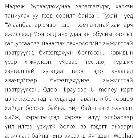
Мэдээж бүтээгдэхүүнээ хэрэглэгчдэд хэрхэн
таниулах уу гээд сорилт байсан. Тухайн үед
“Улаанбаатар смарт карт” компанитай хамтарч
ажиллаад Монголд анх удаа автобусны картыг
гар утсаараа цэнэглэх технологийг амжилттай
нэвтрүүлж, бүтээгдэхүүн болгосон. Ковидын
үеэр хөгжүүлсэн учраас тестлэх, турших
хангалттай хугацаа гарч, өндөр ачаалал
авахгүйгээр бүтээгдэхүүнээ амжилттай
нэвтрүүлсэн. Одоо Hipay-ээр U money карт
цэнэглэхээс гадна худалдан авалт, төлбөр тооцоо
хийдэг болсон байна. Бид байнгын хөгжүүлэлт
хийж, хэрэглэгчдэд хэрхэн илүү хялбараар
үйлчилгээ үзүүлж болох вэ гэдэгт анхаарч
ажиллаж байна. Энэ хүрээнд Хятадын WeChat