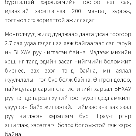
бүртгэлтэй хэрэглэгчийн тоогоо нэг сая,
идэвхтэй хэрэглэгчээ 200 мянгад хүргэж,
тогтмол өсгөх зорилттой ажилладаг.
Монголчууд жилд дунджаар давтагдсан тоогоор
2.7 сая удаа гадагшаа явж байгаагаас сая гаруй
нь БНХАУ руу чиглэсэн байна. Мэдээж мөнхийн
хөрш, нөгөө талд эдийн засаг нийгмийн боломжит
бизнес, зах зээл тэнд байна, мөн аялал
жуулчлалын гол бүс болж байна. Өнгөрсөн долоо,
наймдугаар сарын статистикийг харвал БНХАУ
руу нэг өдөр гарсан хүний тоо түүхэн дээд амжилт
үзүүлсэн байх жишээтэй. Тиймээс энэ зах зээл
рүү чиглэсэн хэрэглэгч бүр Hipay-г өргөнөөр
ашиглаж, хэрэглэгч болох боломжтой гэж харж
байна.