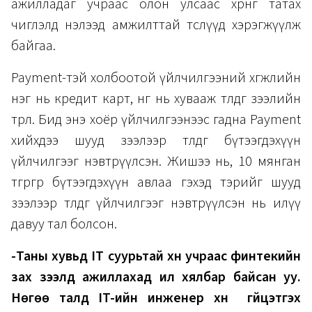
ажилладаг учраас олон улсаас хөрөнгө татах
чиглэлд нэлээд амжилттай төслүүд хэрэгжүүлж
байгаа.
Payment-тэй холбоотой үйлчилгээний хөгжлийн
нэг нь кредит карт, нөгөө нь хувааж төлдөг зээлийн
төрөл. Бид энэ хоёр үйлчилгээнээс гадна Payment
хийхдээ шууд зээлээр төлдөг бүтээгдэхүүн
үйлчилгээг нэвтрүүлсэн. Жишээ нь, 10 мянган
төгрөгөөр бүтээгдэхүүн авлаа гэхэд тэрийг шууд
зээлээр төлдөг үйлчилгээг нэвтрүүлсэн нь илүү
давуу тал болсон.
-Таны хувьд IT суурьтай хүн учраас финтекийн
зах зээлд ажиллахад илүү хялбар байсан уу.
Нөгөө талд IT-ийн инженер хүн гүйцэтгэх