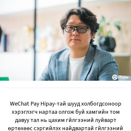
WeChat Pay Hipay-тай шууд холбогдсоноор
хэрэглэгч нартаа олгож буй хамгийн том
давуу тал нь цахим гүйлгээний луйварт
өртөхөөс сэргийлэх найдвартай гүйлгээний