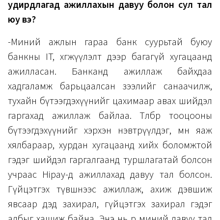
удирдлагад ажиллахын давуу болон сул тал
юу вэ?
-Миний ажлын гараа банк суурьтай буюу
банкны IT, хөгжүүлэлт дээр багагүй хугацаанд
ажилласан. Банканд ажиллаж байхдаа
хадгаламж барьцаалсан зээлийг санаачилж,
тухайн бүтээгдэхүүнийг цахимаар авах шийдэл
гаргахад ажиллаж байлаа. Төлбөр тооцооны
бүтээгдэхүүнийг хэрхэн нэвтрүүлдэг, мөн яаж
хялбараар, хурдан хугацаанд хийх боломжтой
гэдэг шийдэл гаргалгаанд туршлагатай болсон
учраас Hipay-д ажиллахад давуу тал болсон.
Гүйцэтгэх түвшнээс ажиллаж, ахиж дэвшиж
явсаар дэд захирал, гүйцэтгэх захирал гэдэг
албыг хашиж байна. Энэ нь өөрөө миний давуу тал