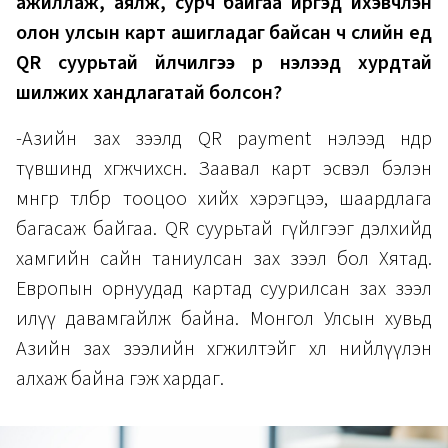
ажиллаж, аялж, сурч байгаа иргэд ихэвчлэн
олон улсын карт ашигладаг байсан ч сүүлийн үед
QR суурьтай үйлчилгээ рүү нэлээд хурдтай
шилжих хандлагатай болсон?
-Азийн зах зээлд QR payment нэлээд өндөр
түвшинд хөгжчихсөн. Заавал карт эсвэл бэлэн
мөнгөөр төлбөр тооцоо хийх хэрэгцээ, шаардлага
багасаж байгаа. QR суурьтай гүйлгээг дэлхийд
хамгийн сайн таниулсан зах зээл бол Хятад.
Европын орнуудад картад суурилсан зах зээл
илүү давамгайлж байна. Монгол Улсын хувьд
Азийн зах зээлийн хөгжилтэйгөө хөл нийлүүлэн
алхаж байна гэж хардаг.