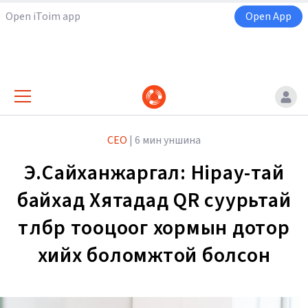
Open iToim app
Open App
CEO
|
6 мин уншина
Э.Сайханжаргал: Hipay-тай
байхад Хятадад QR суурьтай
төлбөр тооцоог хормын дотор
хийх боломжтой болсон