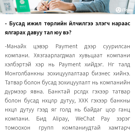
- Бусад ижил төрлийн үйлчилгээ үзүүлэгч нараас
ялгарах давуу тал юу вэ?
-Манайх цэвэр Payment дээр суурилсан
компани. Хязгаарлагдмал хувьцаат компани
хэлбэртэй хэр нь Payment хийдэг. Нөгөө талд
Монголбанкны зохицуулалтаар бизнес хийнэ.
Татвар болон бусад зохицуулалт нь компанийн
дүрмээр явна. Банктай өрсөлдөх гэхээр татвар
болон бусад нөхцөлөөр дутуу, ХХК гэхээр банкны
нөхцөл дутуу гээд яг голд нь байдаг цор ганц
компани. Бид Alipay, WeChat Pay зэрэг
томоохон групп компаниудтай хамтарч