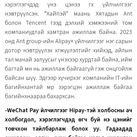
хэрэглэгчдэд үнэ цэнээ өгөх үйлчилгээг
нэвтрүүлсэн. “Хайпэй” маань Хятадын Ant
болон Tencent гээд дэлхий хэмжээний том
компаниудтай хамтран ажиллаж байна. 2023
онд Ant group-ийн Alipay+ үйлчилгээг нэг сарын
дотор нэвтрүүлэх хөгжүүлэлтийг хийхэд, айлын
тал манай залуусыг үнэхээр хурдтай байна, ийм
багтай өмнө нь ажиллаж байгаагүй гэж онцгойлж
байсан шүү. Эдгээр хүчирхэг компанийн IT-ийн
багийнхантай мөр зэрэгцэн ажиллаж байгаа
багийнхнаараа бахархсан.
-WeChat Pay үйлчилгээг Hipay-тэй холбосны ач
холбогдол, хэрэглэгчдэд өгч буй үнэ цэнийг
товчхон тайлбарлаж болох уу. Гадаадад