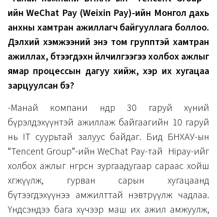
ийн WeChat Pay (Weixin Pay)-ийн Монгол дахь
анхны хамтран ажиллагч байгууллага боллоо.
Дэлхий хэмжээний энэ том групптэй хамтран
ажиллах, бүтээгдэхүүн үйлчилгээгээ холбох ажлыг
ямар процессын дагуу хийж, хэр их хугацаа
зарцуулсан бэ?
-Манай компани өнөөдөр 30 гаруй хүний
бүрэлдэхүүнтэй ажиллаж байгаагийн 10 гаруй
нь IT суурьтай залуус байдаг. Бид БНХАУ-ын
“Tencent Group”-ийн WeChat Pay-тай Hipay-ийг
холбох ажлыг өнгөрсөн зургаадугаар сараас хойш
хөгжүүлж, гурван сарын хугацаанд
бүтээгдэхүүнээ амжилттай нэвтрүүлж чадлаа.
Үндсэндээ бага хүчээр маш их ажил амжуулж,