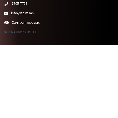
7705-7758
info@itoim.mn
Хамтран ажиллах
© 2024 Хөх Ах НҮТББ