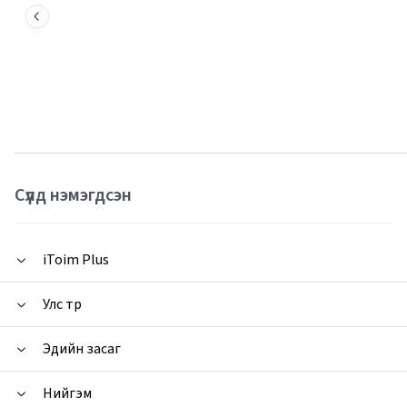
Сүүлд нэмэгдсэн
iToim Plus
Улс төр
Эдийн засаг
Нийгэм