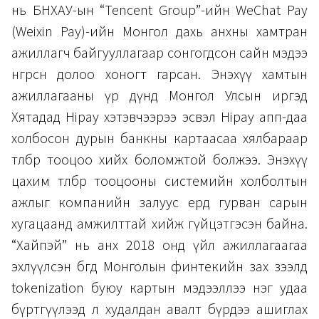
нь БНХАУ-ын “Tencent Group”-ийн WeChat Pay
(Weixin Pay)-ийн Монгол дахь анхны хамтран
ажиллагч байгууллагаар сонгогдсон сайн мэдээ
өнгөрсөн долоо хоногт гарсан. Энэхүү хамтын
ажиллагааны үр дүнд Монгол Улсын иргэд
Хятадад Hipay хэтэвчээрээ эсвэл Hipay апп-даа
холбосон дурын банкны картаасаа хялбараар
төлбөр тооцоо хийх боломжтой болжээ. Энэхүү
цахим төлбөр тооцооны системийн холболтын
ажлыг компанийн залуус ердөө гурван сарын
хугацаанд амжилттай хийж гүйцэтгэсэн байна.
“Хайпэй” нь анх 2018 онд үйл ажиллагаагаа
эхлүүлсэн бөгөөд Монголын финтекийн зах зээлд
tokenization буюу картын мэдээллээ нэг удаа
бүртгүүлээд л худалдан авалт бүрдээ ашиглах