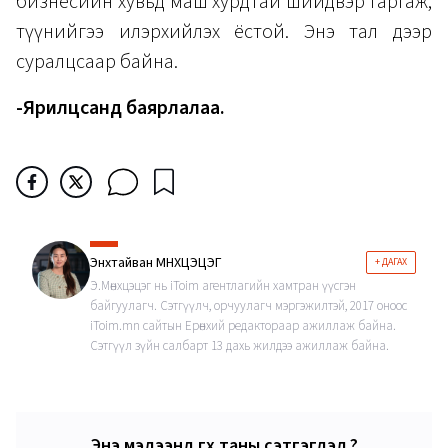
бизнесийн хувьд маш хурдтай шийдвэр гаргаж,
түүнийгээ илэрхийлэх ёстой. Энэ тал дээр
суралцсаар байна.
-Ярилцсанд баярлалаа.
Энхтайван МӨНХЦЭЦЭГ
+ ДАГАХ
Э.Мөнхцэцэг нь iToim агентлагийн хамтран үүсгэн
байгуулагч. Сэтгүүлч, орчуулагч мэргэжилтэй, 2017 оноос
iToim.mn сайтын Ерөнхий редактораар ажиллаж байна.
Сэтгүүл зүйн салбарт 13 дахь жилдээ ажиллаж байна.
Энэ мэдээнд өгөх таны сэтгэгдэл ?