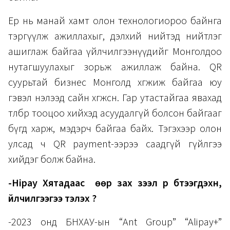
Ер нь манай хамт олон технологиороо байнга
тэргүүлж ажиллахыг, дэлхий нийтэд нийтлэг
ашиглаж байгаа үйлчилгээнүүдийг Монголдоо
нутагшуулахыг зорьж ажиллаж байна. QR
суурьтай бизнес Монголд хөгжиж байгаа юу
гэвэл нэлээд сайн хөгжсөн. Гар утастайгаа явахад
төлбөр тооцоо хийхэд асуудалгүй болсон байгааг
бүгд харж, мэдэрч байгаа байх. Тэгэхээр олон
улсад ч QR payment-ээрээ саадгүй гүйлгээ
хийдэг болж байна.
-Hipay Хятадаас өөр зах зээл рүү бүтээгдэхүүн,
үйлчилгээгээ тэлэх үү?
-2023 онд БНХАУ-ын “Ant Group” “Alipay+”