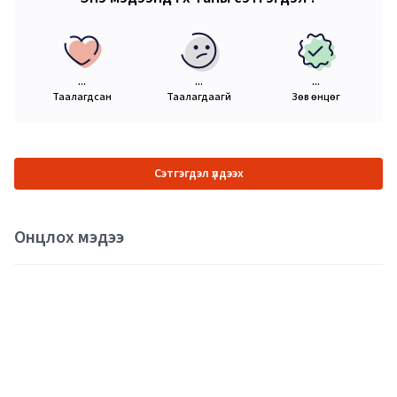
...
...
...
Таалагдсан
Таалагдаагүй
Зөв өнцөг
Сэтгэгдэл үлдээх
Онцлох мэдээ