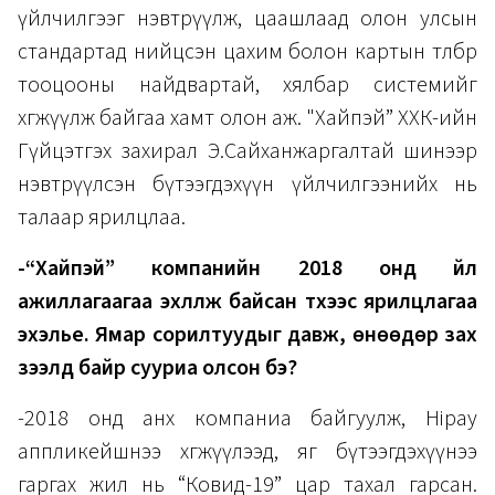
үйлчилгээг нэвтрүүлж, цаашлаад олон улсын
стандартад нийцсэн цахим болон картын төлбөр
тооцооны найдвартай, хялбар системийг
хөгжүүлж байгаа хамт олон аж. "Хайпэй” ХХК-ийн
Гүйцэтгэх захирал Э.Сайханжаргалтай шинээр
нэвтрүүлсэн бүтээгдэхүүн үйлчилгээнийх нь
талаар ярилцлаа.
-“Хайпэй” компанийн 2018 онд үйл
ажиллагаагаа эхлүүлж байсан түүхээс ярилцлагаа
эхэлье. Ямар сорилтуудыг давж, өнөөдөр зах
зээлд байр сууриа олсон бэ?
-2018 онд анх компаниа байгуулж, Hipay
аппликейшнээ хөгжүүлээд, яг бүтээгдэхүүнээ
гаргах жил нь “Ковид-19” цар тахал гарсан.