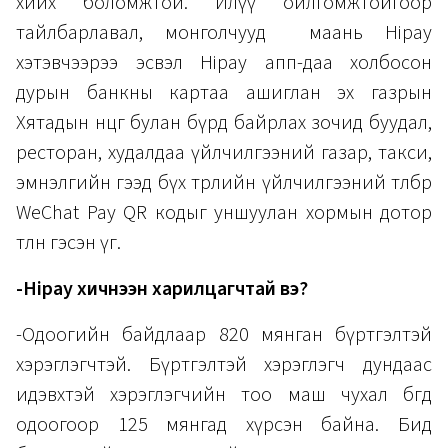
хийх боломжтой. Илүү ойлгомжтойгоор
тайлбарлавал, монголчууд маань Hipay
хэтэвчээрээ эсвэл Hipay апп-даа холбосон
дурын банкны картаа ашиглан эх газрын
Хятадын өнцөг булан бүрд байрлах зочид буудал,
ресторан, худалдаа үйлчилгээний газар, такси,
эмнэлгийн гээд бүх төрлийн үйлчилгээний төлбөрөө
WeChat Pay QR кодыг уншуулан хормын дотор
төлнө гэсэн үг.
-Hipay хичнээн харилцагчтай вэ?
-Одоогийн байдлаар 820 мянган бүртгэлтэй
хэрэглэгчтэй. Бүртгэлтэй хэрэглэгч дундаас
идэвхтэй хэрэглэгчийн тоо маш чухал бөгөөд
одоогоор 125 мянгад хүрсэн байна. Бид