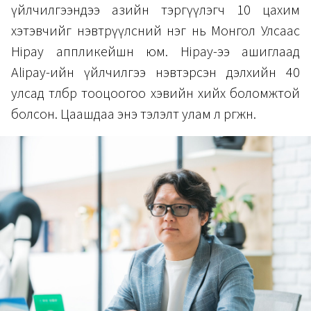
үйлчилгээндээ азийн тэргүүлэгч 10 цахим
хэтэвчийг нэвтрүүлсний нэг нь Монгол Улсаас
Hipay аппликейшн юм. Hipay-ээ ашиглаад
Alipay-ийн үйлчилгээ нэвтэрсэн дэлхийн 40
улсад төлбөр тооцоогоо хэвийн хийх боломжтой
болсон. Цаашдаа энэ тэлэлт улам л өргөжнө.