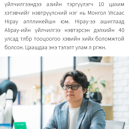
үйлчилгээндээ азийн тэргүүлэгч 10 цахим
хэтэвчийг нэвтрүүлсний нэг нь Монгол Улсаас
Hipay аппликейшн юм. Hipay-ээ ашиглаад
Alipay-ийн үйлчилгээ нэвтэрсэн дэлхийн 40
улсад төлбөр тооцоогоо хэвийн хийх боломжтой
болсон. Цаашдаа энэ тэлэлт улам л өргөжнө.