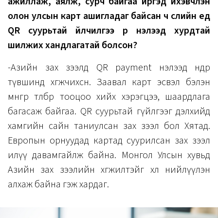
ажиллаж, аялж, сурч байгаа иргэд ихэвчлэн
олон улсын карт ашигладаг байсан ч сүүлийн үед
QR суурьтай үйлчилгээ рүү нэлээд хурдтай
шилжих хандлагатай болсон?
-Азийн зах зээлд QR payment нэлээд өндөр
түвшинд хөгжчихсөн. Заавал карт эсвэл бэлэн
мөнгөөр төлбөр тооцоо хийх хэрэгцээ, шаардлага
багасаж байгаа. QR суурьтай гүйлгээг дэлхийд
хамгийн сайн таниулсан зах зээл бол Хятад.
Европын орнуудад картад суурилсан зах зээл
илүү давамгайлж байна. Монгол Улсын хувьд
Азийн зах зээлийн хөгжилтэйгөө хөл нийлүүлэн
алхаж байна гэж хардаг.