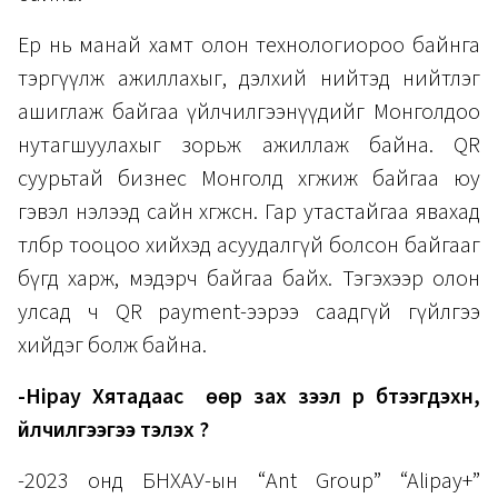
Ер нь манай хамт олон технологиороо байнга
тэргүүлж ажиллахыг, дэлхий нийтэд нийтлэг
ашиглаж байгаа үйлчилгээнүүдийг Монголдоо
нутагшуулахыг зорьж ажиллаж байна. QR
суурьтай бизнес Монголд хөгжиж байгаа юу
гэвэл нэлээд сайн хөгжсөн. Гар утастайгаа явахад
төлбөр тооцоо хийхэд асуудалгүй болсон байгааг
бүгд харж, мэдэрч байгаа байх. Тэгэхээр олон
улсад ч QR payment-ээрээ саадгүй гүйлгээ
хийдэг болж байна.
-Hipay Хятадаас өөр зах зээл рүү бүтээгдэхүүн,
үйлчилгээгээ тэлэх үү?
-2023 онд БНХАУ-ын “Ant Group” “Alipay+”