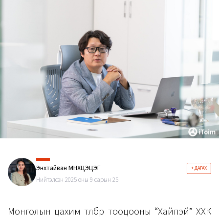
Энхтайван МӨНХЦЭЦЭГ
+ ДАГАХ
Нийтэлсэн 2025 оны 9 сарын 25
Монголын цахим төлбөр тооцооны “Хайпэй” ХХК