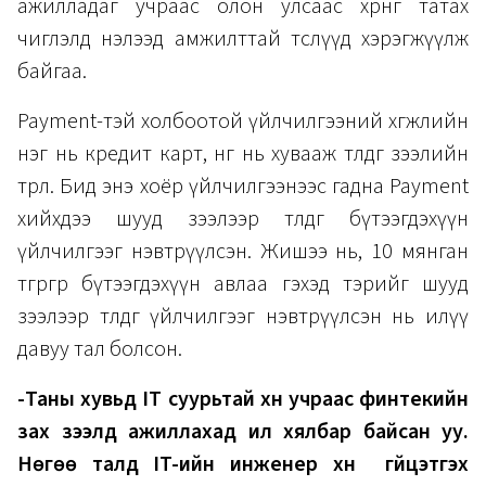
ажилладаг учраас олон улсаас хөрөнгө татах
чиглэлд нэлээд амжилттай төслүүд хэрэгжүүлж
байгаа.
Payment-тэй холбоотой үйлчилгээний хөгжлийн
нэг нь кредит карт, нөгөө нь хувааж төлдөг зээлийн
төрөл. Бид энэ хоёр үйлчилгээнээс гадна Payment
хийхдээ шууд зээлээр төлдөг бүтээгдэхүүн
үйлчилгээг нэвтрүүлсэн. Жишээ нь, 10 мянган
төгрөгөөр бүтээгдэхүүн авлаа гэхэд тэрийг шууд
зээлээр төлдөг үйлчилгээг нэвтрүүлсэн нь илүү
давуу тал болсон.
-Таны хувьд IT суурьтай хүн учраас финтекийн
зах зээлд ажиллахад илүү хялбар байсан уу.
Нөгөө талд IT-ийн инженер хүн гүйцэтгэх