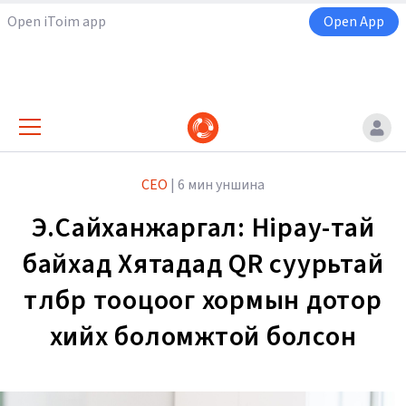
Open iToim app
Open App
CEO
|
6 мин уншина
Э.Сайханжаргал: Hipay-тай
байхад Хятадад QR суурьтай
төлбөр тооцоог хормын дотор
хийх боломжтой болсон