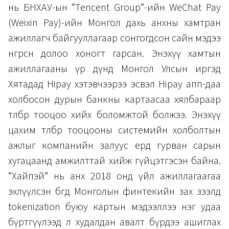
нь БНХАУ-ын “Tencent Group”-ийн WeChat Pay
(Weixin Pay)-ийн Монгол дахь анхны хамтран
ажиллагч байгууллагаар сонгогдсон сайн мэдээ
өнгөрсөн долоо хоногт гарсан. Энэхүү хамтын
ажиллагааны үр дүнд Монгол Улсын иргэд
Хятадад Hipay хэтэвчээрээ эсвэл Hipay апп-даа
холбосон дурын банкны картаасаа хялбараар
төлбөр тооцоо хийх боломжтой болжээ. Энэхүү
цахим төлбөр тооцооны системийн холболтын
ажлыг компанийн залуус ердөө гурван сарын
хугацаанд амжилттай хийж гүйцэтгэсэн байна.
“Хайпэй” нь анх 2018 онд үйл ажиллагаагаа
эхлүүлсэн бөгөөд Монголын финтекийн зах зээлд
tokenization буюу картын мэдээллээ нэг удаа
бүртгүүлээд л худалдан авалт бүрдээ ашиглах