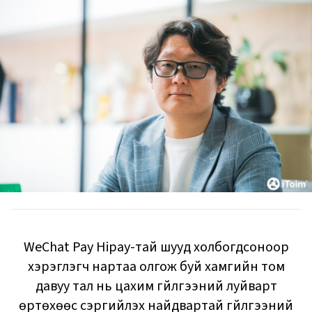
WeChat Pay Hipay-тай шууд холбогдсоноор
хэрэглэгч нартаа олгож буй хамгийн том
давуу тал нь цахим гүйлгээний луйварт
өртөхөөс сэргийлэх найдвартай гүйлгээний