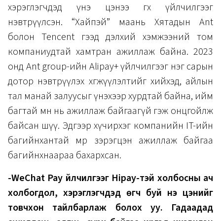
хэрэглэгчдэд үнэ цэнээ өгөх үйлчилгээг
нэвтрүүлсэн. “Хайпэй” маань Хятадын Ant
болон Tencent гээд дэлхий хэмжээний том
компаниудтай хамтран ажиллаж байна. 2023
онд Ant group-ийн Alipay+ үйлчилгээг нэг сарын
дотор нэвтрүүлэх хөгжүүлэлтийг хийхэд, айлын
тал манай залуусыг үнэхээр хурдтай байна, ийм
багтай өмнө нь ажиллаж байгаагүй гэж онцгойлж
байсан шүү. Эдгээр хүчирхэг компанийн IT-ийн
багийнхантай мөр зэрэгцэн ажиллаж байгаа
багийнхнаараа бахархсан.
-WeChat Pay үйлчилгээг Hipay-тэй холбосны ач
холбогдол, хэрэглэгчдэд өгч буй үнэ цэнийг
товчхон тайлбарлаж болох уу. Гадаадад