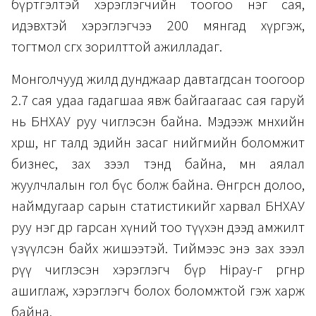
бүртгэлтэй хэрэглэгчийн тоогоо нэг сая,
идэвхтэй хэрэглэгчээ 200 мянгад хүргэж,
тогтмол өсгөх зорилттой ажилладаг.
Монголчууд жилд дунджаар давтагдсан тоогоор
2.7 сая удаа гадагшаа явж байгаагаас сая гаруй
нь БНХАУ руу чиглэсэн байна. Мэдээж мөнхийн
хөрш, нөгөө талд эдийн засаг нийгмийн боломжит
бизнес, зах зээл тэнд байна, мөн аялал
жуулчлалын гол бүс болж байна. Өнгөрсөн долоо,
наймдугаар сарын статистикийг харвал БНХАУ
руу нэг өдөр гарсан хүний тоо түүхэн дээд амжилт
үзүүлсэн байх жишээтэй. Тиймээс энэ зах зээл
рүү чиглэсэн хэрэглэгч бүр Hipay-г өргөнөөр
ашиглаж, хэрэглэгч болох боломжтой гэж харж
байна.