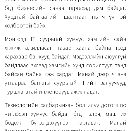
бөгөөд бизнесийн санаа гаргахад дөхөм байдаг.
Хурдтай байгаагийн шалтгаан нь ч үүнтэй
холбоотой байх.
Монголд IT суурьтай хүмүүс хамгийн сайн
хөгжиж ажилласан газар хаана байна гээд
харахаар банкууд байдаг. Мэдээллийн аюулгүй
байдлаас эхлээд хамгийн хүнд сорилтууд тэнд
байсан байна гэж хардаг. Манай дээр ч энэ
утгаараа банкны суурьтай IT-ийн залуучууд,
туршлагатай инженерүүд ажилладаг.
Технологийн салбарынхан бол илүү дотогшоо
чиглэсэн хүмүүс байдаг бөгөөд төвлөрч, маш их
бодож бүтээгдэхүүнээ гаргадаг. Манай