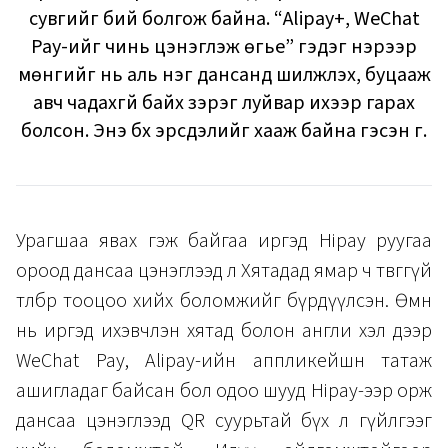
сувгийг бий болгож байна. “Alipay+, WeChat
Pay-ийг чинь цэнэглэж өгье” гэдэг нэрээр
мөнгийг нь аль нэг дансанд шилжүүлэх, буцааж
авч чадахгүй байх зэрэг луйвар ихээр гарах
болсон. Энэ бүх эрсдэлийг хааж байна гэсэн үг.
Урагшаа явах гэж байгаа иргэд Hipay руугаа
ороод дансаа цэнэглээд л Хятадад ямар ч төвөггүй
төлбөр тооцоо хийх боломжийг бүрдүүлсэн. Өмнө
нь иргэд ихэвчлэн хятад болон англи хэл дээр
WeChat Pay, Alipay-ийн аппликейшн татаж
ашигладаг байсан бол одоо шууд Hipay-ээр орж
дансаа цэнэглээд QR суурьтай бүх л гүйлгээг