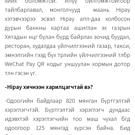
хийх боломжтой. Илүү ойлгомжтойгоор
тайлбарлавал, монголчууд маань Hipay
хэтэвчээрээ эсвэл Hipay апп-даа холбосон
дурын банкны картаа ашиглан эх газрын
Хятадын өнцөг булан бүрд байрлах зочид буудал,
ресторан, худалдаа үйлчилгээний газар, такси,
эмнэлгийн гээд бүх төрлийн үйлчилгээний төлбөрөө
WeChat Pay QR кодыг уншуулан хормын дотор
төлнө гэсэн үг.
-Hipay хичнээн харилцагчтай вэ?
-Одоогийн байдлаар 820 мянган бүртгэлтэй
хэрэглэгчтэй. Бүртгэлтэй хэрэглэгч дундаас
идэвхтэй хэрэглэгчийн тоо маш чухал бөгөөд
одоогоор 125 мянгад хүрсэн байна. Бид