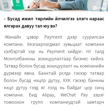
- Бусад ижил төрлийн үйлчилгээ үзүүлэгч нараас
ялгарах давуу тал юу вэ?
-Манайх цэвэр Payment дээр суурилсан
компани. Хязгаарлагдмал хувьцаат компани
хэлбэртэй хэр нь Payment хийдэг. Нөгөө талд
Монголбанкны зохицуулалтаар бизнес хийнэ.
Татвар болон бусад зохицуулалт нь компанийн
дүрмээр явна. Банктай өрсөлдөх гэхээр татвар
болон бусад нөхцөлөөр дутуу, ХХК гэхээр банкны
нөхцөл дутуу гээд яг голд нь байдаг цор ганц
компани. Бид Alipay, WeChat Pay зэрэг
томоохон групп компаниудтай хамтарч