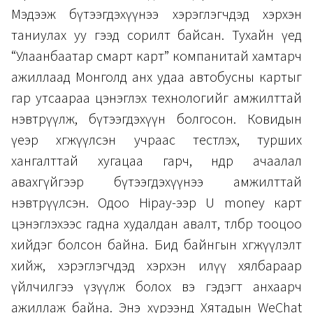
Мэдээж бүтээгдэхүүнээ хэрэглэгчдэд хэрхэн
таниулах уу гээд сорилт байсан. Тухайн үед
“Улаанбаатар смарт карт” компанитай хамтарч
ажиллаад Монголд анх удаа автобусны картыг
гар утсаараа цэнэглэх технологийг амжилттай
нэвтрүүлж, бүтээгдэхүүн болгосон. Ковидын
үеэр хөгжүүлсэн учраас тестлэх, турших
хангалттай хугацаа гарч, өндөр ачаалал
авахгүйгээр бүтээгдэхүүнээ амжилттай
нэвтрүүлсэн. Одоо Hipay-ээр U money карт
цэнэглэхээс гадна худалдан авалт, төлбөр тооцоо
хийдэг болсон байна. Бид байнгын хөгжүүлэлт
хийж, хэрэглэгчдэд хэрхэн илүү хялбараар
үйлчилгээ үзүүлж болох вэ гэдэгт анхаарч
ажиллаж байна. Энэ хүрээнд Хятадын WeChat