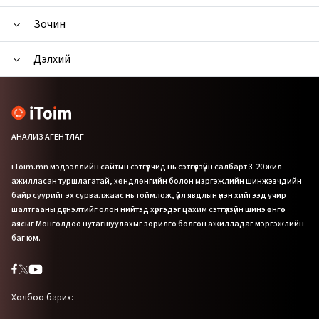
Зочин
Дэлхий
АНАЛИЗ АГЕНТЛАГ
iToim.mn мэдээллийн сайтын сэтгүүлчид нь сэтгүүлзүйн салбарт 3-20 жил
ажилласан туршлагатай, хөндлөнгийн болон мэргэжлийн шинжээчдийн
байр суурийг эх сурвалжаас нь тоймлож, үйл явдлын үнэн хийгээд учир
шалтгааны дүгнэлтийг олон нийтэд хүргэдэг цахим сэтгүүлзүйн шинэ өнгө
аясыг Монголдоо нутагшуулахыг зорилго болгон ажилладаг мэргэжлийн
баг юм.
Холбоо барих: