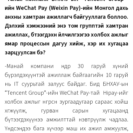
ийн WeChat Pay (Weixin Pay)-ийн Монгол дахь
анхны хамтран ажиллагч байгууллага боллоо.
Дэлхий хэмжээний энэ том групптэй хамтран
ажиллах, бүтээгдэхүүн үйлчилгээгээ холбох ажлыг
ямар процессын дагуу хийж, хэр их хугацаа
зарцуулсан бэ?
-Манай компани өнөөдөр 30 гаруй хүний
бүрэлдэхүүнтэй ажиллаж байгаагийн 10 гаруй
нь IT суурьтай залуус байдаг. Бид БНХАУ-ын
“Tencent Group”-ийн WeChat Pay-тай Hipay-ийг
холбох ажлыг өнгөрсөн зургаадугаар сараас хойш
хөгжүүлж, гурван сарын хугацаанд
бүтээгдэхүүнээ амжилттай нэвтрүүлж чадлаа.
Үндсэндээ бага хүчээр маш их ажил амжуулж,