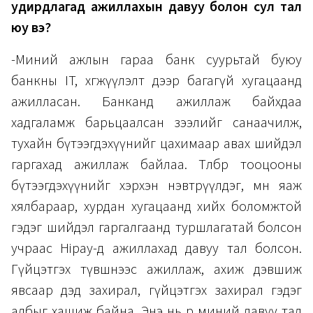
удирдлагад ажиллахын давуу болон сул тал
юу вэ?
-Миний ажлын гараа банк суурьтай буюу
банкны IT, хөгжүүлэлт дээр багагүй хугацаанд
ажилласан. Банканд ажиллаж байхдаа
хадгаламж барьцаалсан зээлийг санаачилж,
тухайн бүтээгдэхүүнийг цахимаар авах шийдэл
гаргахад ажиллаж байлаа. Төлбөр тооцооны
бүтээгдэхүүнийг хэрхэн нэвтрүүлдэг, мөн яаж
хялбараар, хурдан хугацаанд хийх боломжтой
гэдэг шийдэл гаргалгаанд туршлагатай болсон
учраас Hipay-д ажиллахад давуу тал болсон.
Гүйцэтгэх түвшнээс ажиллаж, ахиж дэвшиж
явсаар дэд захирал, гүйцэтгэх захирал гэдэг
албыг хашиж байна. Энэ нь өөрөө миний давуу тал