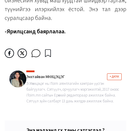
бизнесийн хувьд маш хурдтай шийдвэр гаргаж,
түүнийгээ илэрхийлэх ёстой. Энэ тал дээр
суралцсаар байна.
-Ярилцсанд баярлалаа.
Энхтайван МӨНХЦЭЦЭГ
+ ДАГАХ
Э.Мөнхцэцэг нь iToim агентлагийн хамтран үүсгэн
байгуулагч. Сэтгүүлч, орчуулагч мэргэжилтэй, 2017 оноос
iToim.mn сайтын Ерөнхий редактораар ажиллаж байна.
Сэтгүүл зүйн салбарт 13 дахь жилдээ ажиллаж байна.
Энэ мэдээнд өгөх таны сэтгэгдэл ?