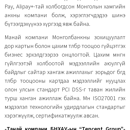
Pay, Alipay+-тай холбогдсон Монголын хамгийн
анхны компани болж, хэрэглэгчдэдээ шинэ
бүтээгдэхүүнээ хүргээд явж байна.
Манай компани Монголбанкны зохицуулалт
дор картын болон цахим төлбөр тооцоо гүйцэтгэх
бизнес эрхэлдгээрээ онцлогтой. Цахим мөнгөн
гүйлгээтэй холбоотой мэдээллийн аюулгүй
байдлыг сайтар хангаж ажиллахыг зорьдог бөгөөд
төлбөр тооцооны картдаа мэдээллийг нууцлах
олон улсын стандарт PCI DSS-г таван жилийн
турш ханган ажиллаж байна. Мөн ISO27001 гэх
мэдээлэл технологийн удирдлагын стандартыг
хэрэгжүүлж, сертификатжуулж авсан.
-Танай компани БНХАУ-ын “Tencent Group”-