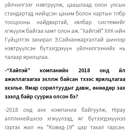
үйлчилгээг нэвтрүүлж, цаашлаад олон улсын
стандартад нийцсэн цахим болон картын төлбөр
тооцооны найдвартай, хялбар системийг
хөгжүүлж байгаа хамт олон аж. "Хайпэй” ХХК-ийн
Гүйцэтгэх захирал Э.Сайханжаргалтай шинээр
нэвтрүүлсэн бүтээгдэхүүн үйлчилгээнийх нь
талаар ярилцлаа.
-“Хайпэй” компанийн 2018 онд үйл
ажиллагаагаа эхлүүлж байсан түүхээс ярилцлагаа
эхэлье. Ямар сорилтуудыг давж, өнөөдөр зах
зээлд байр сууриа олсон бэ?
-2018 онд анх компаниа байгуулж, Hipay
аппликейшнээ хөгжүүлээд, яг бүтээгдэхүүнээ
гаргах жил нь “Ковид-19” цар тахал гарсан.