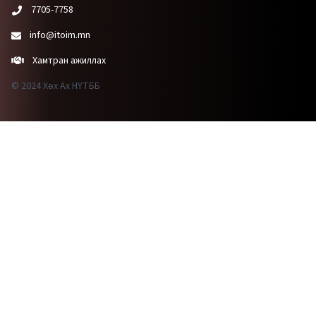
7705-7758
info@itoim.mn
Хамтран ажиллах
© 2024 Хөх Ах НҮТББ