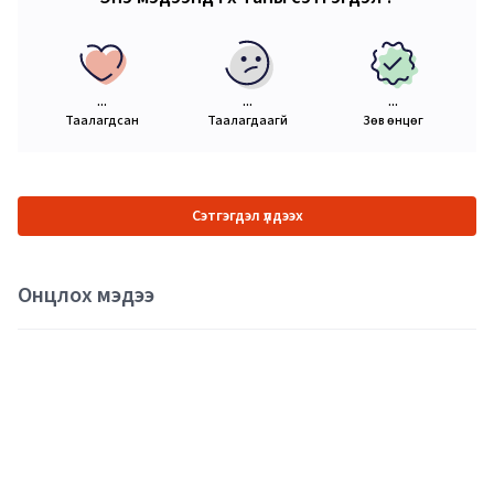
...
...
...
Таалагдсан
Таалагдаагүй
Зөв өнцөг
Сэтгэгдэл үлдээх
Онцлох мэдээ