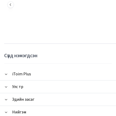
Сүүлд нэмэгдсэн
iToim Plus
Улс төр
Эдийн засаг
Нийгэм