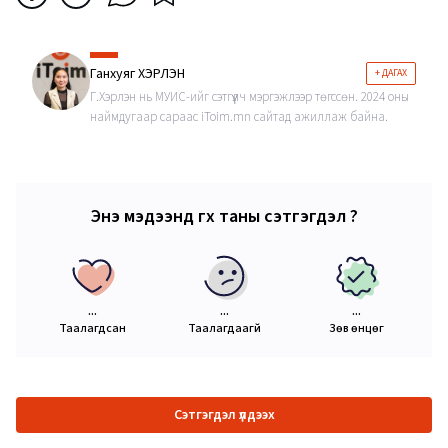
Ганхуяг ХЭРЛЭН
+ ДАГАХ
Г.Хэрлэн нь МУИС-ийг сэтгүүлч мэргэжлээр төгссөн. 2024 оны
наймдугаар сараас iToim.mn сайтад ажиллаж байна.
Энэ мэдээнд өгөх таны сэтгэгдэл ?
...
...
...
Таалагдсан
Таалагдаагүй
Зөв өнцөг
Сэтгэгдэл үлдээх