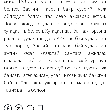
хийх, ТУЗ-ийн гурван гишүүнээ яаж хүчтэй
болгох, Засгийн газрын байр суурийг яаж
ойлгодог болгох тал дээр анхаарах ёстой.
Долоон жилд нэг удаа гэрээндээ өөрчлөлт оруулах
хугацаа нь болсон. Хугацаандаа багтаж гэрээнд
өөрчлөлт оруулах тал дээр УИХ-аас байгуулагдсан
түр хороо, Засгийн газраас байгуулагдсан
ажлын хэсэг идэвхтэй хамтарч ажиллах
шаардлагатай. Ингэж маш тодорхой үр дүн
гаргах тал дээр анхаарахгүй бол жил дуусах гэж
байдаг. Гэтэл ахисан, урагшилсан зүйл байхгүй
байна. Олон жил ужгирсан энэ маргаанд цэг
тавих цаг нь болсон.