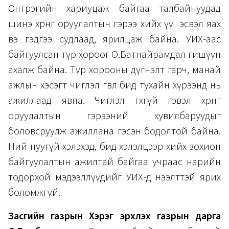
Онтрэгийн хариуцаж байгаа талбайнуудад
шинэ хөрөнгө оруулалтын гэрээ хийх үү эсвэл яах
вэ гэдгээ судлаад, ярилцаж байна. УИХ-аас
байгуулсан түр хороог О.Батнайрамдал гишүүн
ахалж байна. Түр хорооны дүгнэлт гарч, манай
ажлын хэсэгт чиглэл өгвөл бид тухайн хүрээнд нь
ажиллаад явна. Чиглэл өгөхгүй гэвэл хөрөнгө
оруулалтын гэрээний хувилбаруудыг
боловсруулж ажиллана гэсэн бодолтой байна.
Ний нуугүй хэлэхэд, бид хэлэлцээр хийх зохион
байгуулалтын ажилтай байгаа учраас нарийн
тодорхой мэдээллүүдийг УИХ-д нээлттэй ярих
боломжгүй.
Засгийн газрын Хэрэг эрхлэх газрын дарга