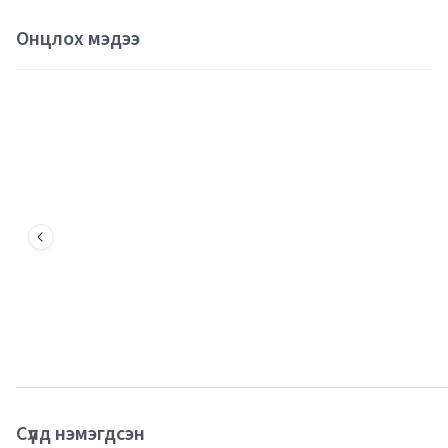
Онцлох мэдээ
Сүүлд нэмэгдсэн