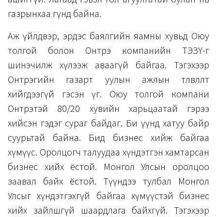
газрынхаа гүнд байна.
Аж үйлдвэр, эрдэс баялгийн яамны хувьд Оюу
толгой болон Онтрэ компанийн ТЭЗҮ-г
шинэчилж хүлээж аваагүй байгаа. Тэгэхээр
Онтрэгийн газарт уулын ажлын төлөвлөлт
хийгдээгүй гэсэн үг. Оюу толгой компани
Онтрэтэй 80/20 хувийн харьцаатай гэрээ
хийсэн гэдэг сураг байдаг. Би үүнд хатуу байр
суурьтай байна. Бид бизнес хийж байгаа
хүмүүс. Оролцогч талуудаа хүндэтгэн хамтарсан
бизнес хийх ёстой. Монгол Улсын оролцоо
заавал байх ёстой. Түүндээ тулбал Монгол
Улсыг хүндэтгэхгүй байгаа хүмүүстэй бизнес
хийх зайлшгүй шаардлага байхгүй. Тэгэхээр