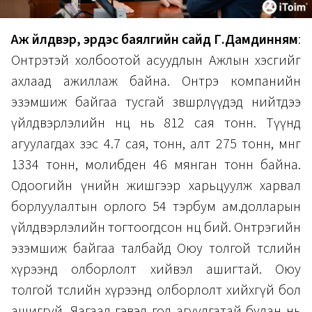
Аж үйлдвэр, эрдэс баялгийн сайд Г.Дамдинням
:
Онтрэтэй холбоотой асуудлын Ажлын хэсгийг
ахлаад ажиллаж байна. Онтрэ компанийн
эзэмшиж байгаа тусгай зөвшөөрлүүдэд нийтдээ
үйлдвэрлэлийн нөөц нь 812 сая тонн. Түүнд
агуулагдах зэс 4.7 сая, тонн, алт 275 тонн, мөнгө
1334 тонн, молибден 46 мянган тонн байна.
Одоогийн үнийн жишгээр харьцуулж харвал
борлуулалтын орлого 54 тэрбум ам.долларын
үйлдвэрлэлийн тогтоогдсон нөөц бий. Онтрэгийн
эзэмшиж байгаа талбайд Оюу толгой төслийн
хүрээнд олборлолт хийвэл ашигтай. Оюу
толгой төслийн хүрээнд олборлолт хийхгүй бол
ашиггүй. Яагаад гэвэл гол агуулгатай булан нь