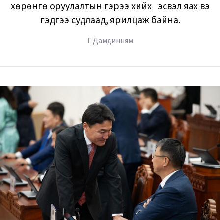
хөрөнгө оруулалтын гэрээ хийх үү эсвэл яах вэ
гэдгээ судлаад, ярилцаж байна.
Г.Дамдинням