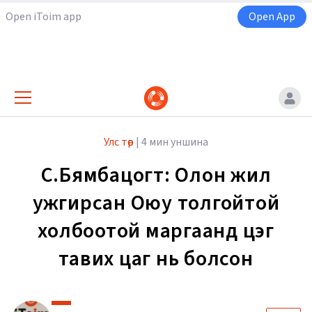
Open iToim app
Open App
Улс төр
|
4 мин уншина
С.Бямбацогт: Олон жил
ужгирсан Оюу толгойтой
холбоотой маргаанд цэг
тавих цаг нь болсон