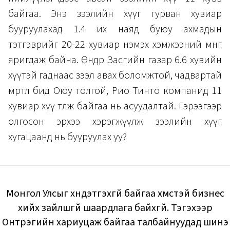
байгаа. Энэ зээлийн хүүг гурван хувиар
бууруулахад 1.4 их наяд буюу ахмадын
тэтгэврийг 20-22 хувиар нэмэх хэмжээний мөнгө
яригдаж байна. Өнөөдөр Засгийн газар 6.6 хувийн
хүүтэй гаднаас зээл авах боломжтой, чадвартай
мөртлөө бид Оюу толгой, Рио Тинто компанид 11
хувиар хүү төлж байгаа нь асуудалтай. Гэрээгээр
олгосон эрхээ хэрэгжүүлж зээлийн хүүг
хугацаанд нь бууруулах уу?
Монгол Улсыг хүндэтгэхгүй байгаа хүмүүстэй бизнес
хийх зайлшгүй шаардлага байхгүй. Тэгэхээр
Онтрэгийн хариуцаж байгаа талбайнуудад шинэ