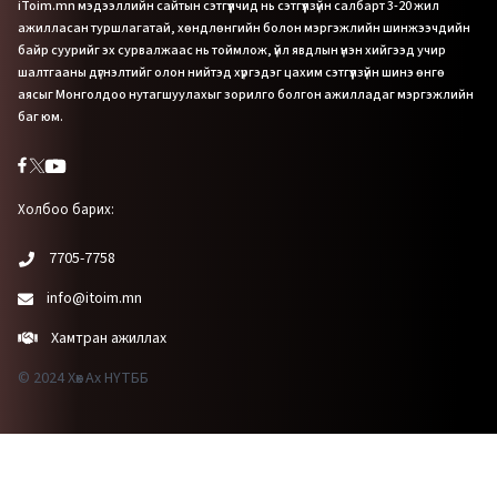
iToim.mn мэдээллийн сайтын сэтгүүлчид нь сэтгүүлзүйн салбарт 3-20 жил
ажилласан туршлагатай, хөндлөнгийн болон мэргэжлийн шинжээчдийн
байр суурийг эх сурвалжаас нь тоймлож, үйл явдлын үнэн хийгээд учир
шалтгааны дүгнэлтийг олон нийтэд хүргэдэг цахим сэтгүүлзүйн шинэ өнгө
аясыг Монголдоо нутагшуулахыг зорилго болгон ажилладаг мэргэжлийн
баг юм.
Холбоо барих:
7705-7758
info@itoim.mn
Хамтран ажиллах
© 2024 Хөх Ах НҮТББ