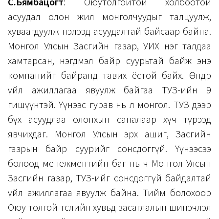
С.Бямбацогт
: Оюутолгойтой холбоотой
асуудал олон жил монголчуудыг талцуулж,
хуваагдуулж нэлээд асуудалтай байсаар байна.
Монгол Улсын Засгийн газар, УИХ нэг талдаа
хамтарсан, нэгдмэл байр суурьтай байж энэ
компанийг байранд тавих ёстой байх. Өнөөдөр
үйл ажиллагаа явуулж байгаа ТУЗ-ийн 9
гишүүнтэй. Үүнээс гурав нь л монгол. ТУЗ дээр
бүх асуудлаа олонхын саналаар хүч түрээд
явчихдаг. Монгол Улсын эрх ашиг, Засгийн
газрын байр суурийг сонсдоггүй. Үүнээсээ
болоод менежментийн баг нь ч Монгол Улсын
Засгийн газар, ТУЗ-ийг сонсдоггүй байдалтай
үйл ажиллагаа явуулж байна. Тийм болохоор
Оюу толгой төслийн хувьд засаглалын шинэчлэл