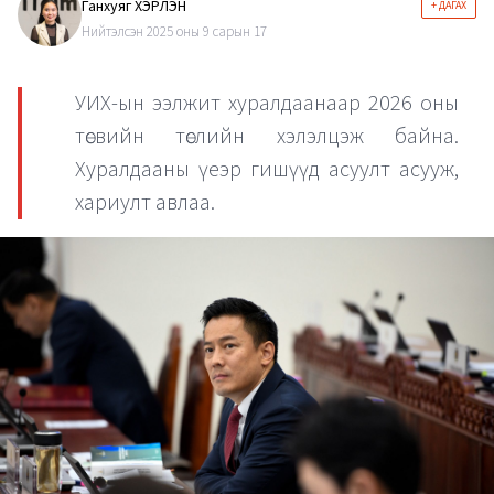
Ганхуяг ХЭРЛЭН
+ ДАГАХ
Нийтэлсэн 2025 оны 9 сарын 17
УИХ-ын ээлжит хуралдаанаар 2026 оны
төсвийн төслийн хэлэлцэж байна.
Хуралдааны үеэр гишүүд асуулт асууж,
хариулт авлаа.