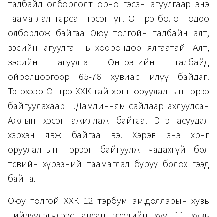
талбайд олборлолт орно гэсэн агуулгаар энэ
таамаглал гарсан гэсэн үг. Онтрэ болон одоо
олборлож байгаа Оюу толгойн талбайн алт,
зэсийн агуулга нь хоорондоо ялгаатай. Алт,
зэсийн агуулга Онтрэгийн талбайд
ойролцоогоор 65-76 хувиар илүү байдаг.
Тэгэхээр Онтрэ ХХК-тай хөрөнгө оруулалтын гэрээ
байгуулахаар Г.Дамдинням сайдаар ахлуулсан
Ажлын хэсэг ажиллаж байгаа. Энэ асуудал
хэрхэн явж байгаа вэ. Хэрэв энэ хөрөнгө
оруулалтын гэрээг байгуулж чадахгүй бол
төсвийн хүрээний таамаглал буруу болох гээд
байна.
Оюу толгой ХХК 12 тэрбум ам.долларын хувь
нийлүүлэгчдээс авсан зээлийн хүү 11 хувь