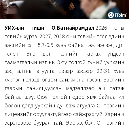
УИХ-ын гишүүн О.Батнайрамдал
:2026 оны
төсвийн хүрээ, 2027, 2028 оны төсвийн төсөөллөө эдийн
засгийн өсөлт 5.7-6.5 хувь байна гэж нэлээд өөдрөг
төсөөлсөн. Энэ өөдрөг төсөөллийг гаргах үндсэн
таамаглалын нэг нь Оюу толгой гүний уурхайн
зэс, алтны агуулга цэвэр зэсээр 22-31 хувь
хүртэл нэлээд огцом сайжирна гэсэн. Засгийн
газрын танилцуулсан мэдээллээс эш татаж
байгаа шүү. Оюу толгойн одоо явж байгаа ил
болон далд уурхайн дундаж агуулга Онтрэгийн
лицензийг оруулахгүйгээр сайжрахгүй. Харин ч
эсрэгээрээ бууралттай. Өөрөөр хэлбэл, Онтрэгийн