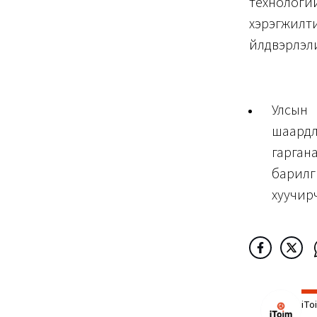
технологий
хэрэгжилт
үйлдвэрлэл
Улсын
шаардл
гарган
барилг
хуучирч
iTo