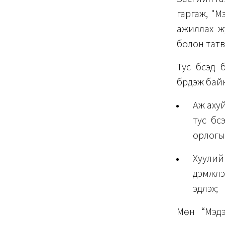
гаргаж, "М
ажиллах жу
болон татв
Тус бүсэд 
бүрдэж байн
Аж аху
тус бүс
орлогын
Хуулий
дэмжлэ
эдлэх;
Мөн “Мэдэ