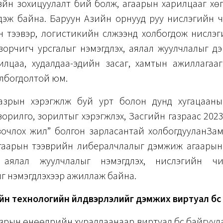
 зүйн зохицуулалт бий болж, агаарын харилцааг хөгж
дэж байна. Баруун Азийн орнууд руу нислэгийн ч
 тээвэр, логистикийн сүлжээнд холбогдож нислэг
, зорчигч урсгалыг нэмэгдүүлэх, аялал жуулчлалыг д
лцаа, худалдаа-эдийн засаг, хамтын ажиллагааг 
олбогдолтой юм.
азрын хэрэгжүүлж буй урт болон дунд хугацаан
орилго, зорилтыг хэрэгжүүлэх, Засгийн газраас 202
зочлох жил” болгон зарласантай холбогдууланЗам
гаарын тээврийн либералчлалыг дэмжиж агаарын
х, аялал жуулчлалыг нэмэгдүүлэх, нислэгийн чи
 нэмэгдүүлэхээр ажиллаж байна.
н технологийн үйлдвэрлэлийг дэмжих виртуал бүс
зрын өнөөдрийн хуралдаанаар виртуал бүс байгуу