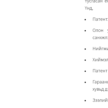
тусгасан 
Үүнд,
Патент
Олон у
санхүүжү
Нийгми
Хиймэл 
Патент
Гараан
хувьд д
Зээлийн