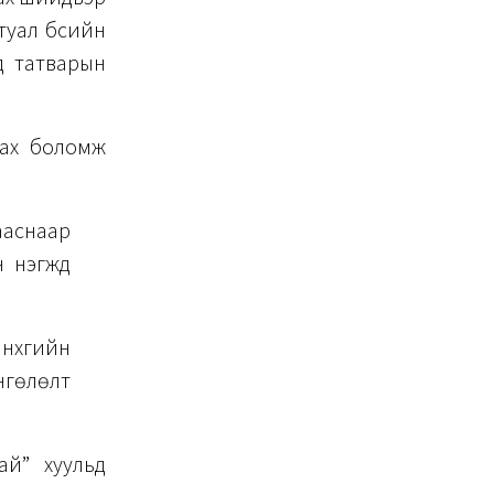
туал бүсийн
эд татварын
авах боломж
ааснаар
 нэгжүүд
хүүгийн
нгөлөлт
ай” хуульд