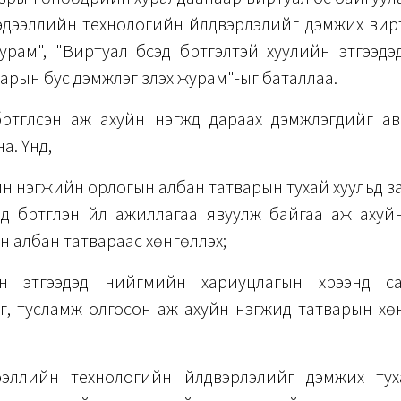
эдээллийн технологийн үйлдвэрлэлийг дэмжих вир
рам", "Виртуал бүсэд бүртгэлтэй хуулийн этгээд
арын бус дэмжлэг үзүүлэх журам"-ыг баталлаа.
бүртгүүлсэн аж ахуйн нэгжүүд дараах дэмжлэгүүдийг 
а. Үүнд,
йн нэгжийн орлогын албан татварын тухай хуульд з
эд бүртгүүлэн үйл ажиллагаа явуулж байгаа аж ахуйн
 албан татвараас хөнгөлүүлэх;
н этгээдэд нийгмийн хариуцлагын хүрээнд сан
г, тусламж олгосон аж ахуйн нэгжид татварын хө
эллийн технологийн үйлдвэрлэлийг дэмжих тух