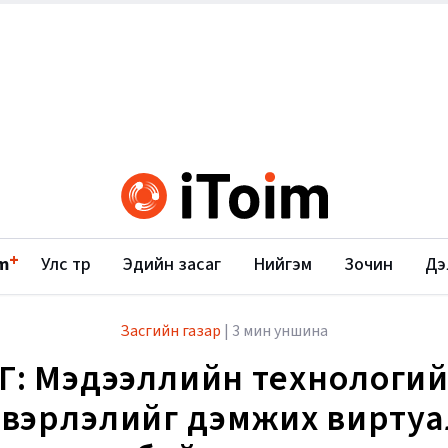
+
m
Улс төр
Эдийн засаг
Нийгэм
Зочин
Дэ
Засгийн газар
|
3 мин уншина
Г: Мэдээллийн технологи
двэрлэлийг дэмжих виртуал