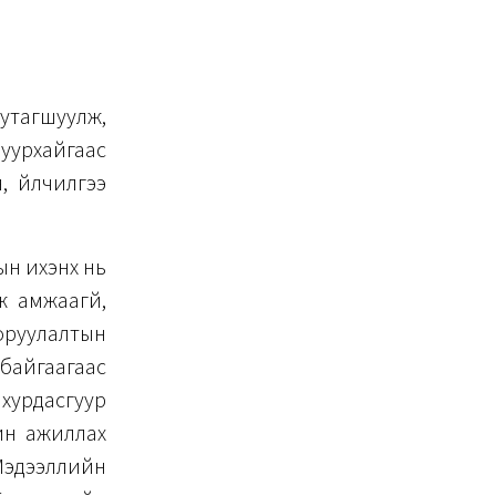
утагшуулж,
уурхайгаас
, үйлчилгээ
н ихэнх нь
 амжаагүй,
 оруулалтын
 байгаагаас
хурдасгуур
жин ажиллах
Мэдээллийн