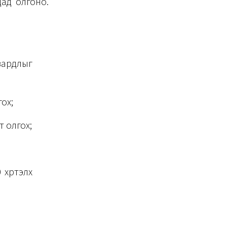
ад олгоно.
ардлыг
ох;
 олгох;
хүртэлх