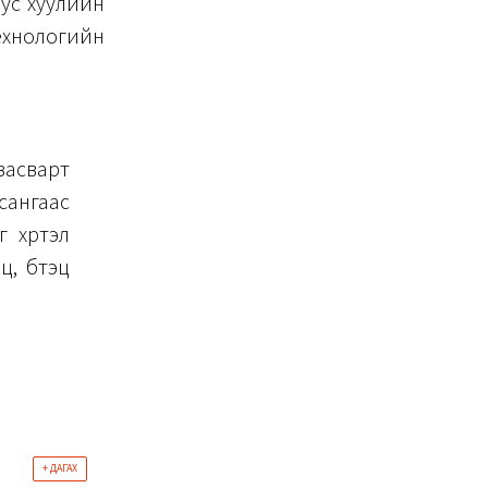
Тус хуулийн
ехнологийн
асварт
сангаас
 хүртэл
, бүтэц
+ ДАГАХ