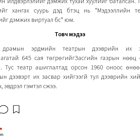
н үйлдвэрлэлийг дэмжих тухай хуулийг баталсан. 
ийг хангах суурь дэд бүтэц нь “Мэдээллийн т
ийг дэмжих виртуал бүс” юм.
Товч мэдээ
 драмын эрдмийн театрын дээврийн их з
агатай 645 сая төгрөгийгЗасгийн газрын нөөц 
а. Тус театр ашиглалтад орсон 1960 оноос өнөөг
ын дээвэрт их засвар хийгээгүй тул дээврийн хийц
, эвдрэл гэмтэл үүсжээ.
im