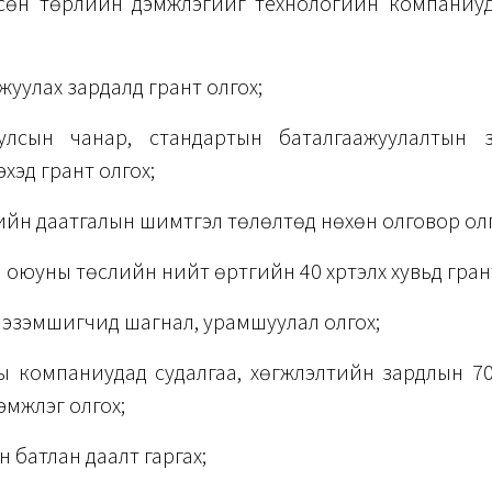
есөн төрлийн дэмжлэгийг технологийн компаниуд
жуулах зардалд грант олгох;
лсын чанар, стандартын баталгаажуулалтын з
үлэхэд грант олгох;
йн даатгалын шимтгэл төлөлтөд нөхөн олговор олг
оюуны төслийн нийт өртгийн 40 хүртэлх хувьд грант
 эзэмшигчид шагнал, урамшуулал олгох;
ы компаниудад судалгаа, хөгжүүлэлтийн зардлын 70 
эмжлэг олгох;
 батлан даалт гаргах;