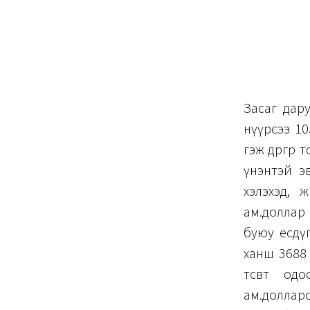
Засаг дару
нүүрсээ 10
гэж өөдрөгөө
үнэнтэй эв
хэлэхэд, 
ам.доллар 
буюу есдү
ханш 3688
төсөвт о
ам.доллароор