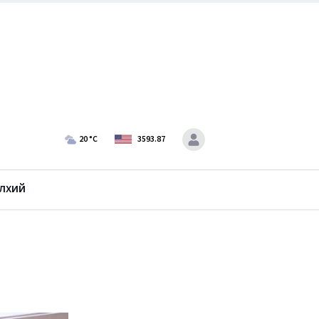
20
°C
3593.87
лхий