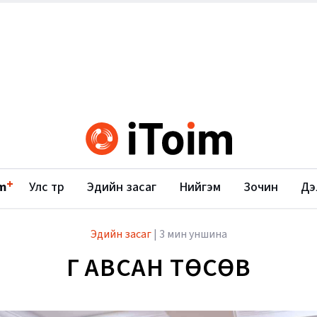
+
m
Улс төр
Эдийн засаг
Нийгэм
Зочин
Дэ
Эдийн засаг
|
3 мин уншина
ҮГ АВСАН ТӨСӨВ