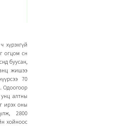
 ч хүрэхгүй
 огцом өснө
рсөнд буусан,
 Ганц жишээ
нүүрсээ 70
а. Одоогоор
 унц алтны
г ирэх оны
улж, 2800
ллийн хойноос