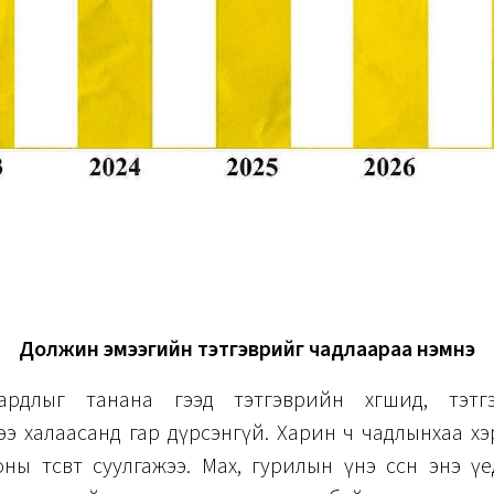
Должин эмээгийн тэтгэврийг чадлаараа нэмнэ
ардлыг танана гээд тэтгэврийн хөгшид, тэтг
э халаасанд гар дүрсэнгүй. Харин ч чадлынхаа х
ны төсөвт суулгажээ. Мах, гурилын үнэ өссөн энэ үе