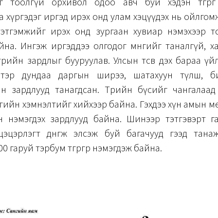
г тоолгүй орхивол одоо авч буй хэдэн төгрөгө
 хүргэдэг иргэд ирэх онд улам хэцүүдэх нь ойлго
тэтгэмжийг ирэх онд зургаан хувиар нэмэхээр төс
йна. Ингэж иргэддээ олгодог мөнгийг таналгүй, хар
өрийн зардлыг бууруулав. Улсын төсөв дэх бараа ү
 тэр дундаа даргын ширээ, шатахуун түлш, б
н зардлууд танагдсан. Төрийн бүсийг чангалаад
өгийн хэмнэлтийг хийхээр байна. Гэхдээ хүн амын меха
н нэмэгдэх зардлууд байна. Шинээр тэтгэвэрт га
 цэцэрлэгт дөнгөж элсэж буй багачууд гээд тана
0 гаруй тэрбум төгрөгөөр нэмэгдэж байна.