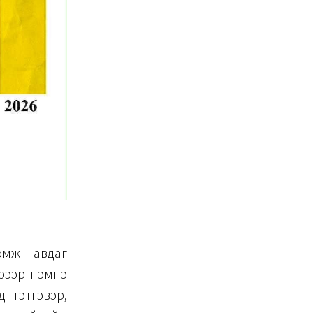
эмж авдаг
эрээр нэмнэ
д тэтгэвэр,