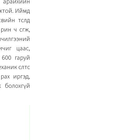
ө арайхийн
мжтой. Иймд
вийн төсөлд
ин ч өсгөж,
йлчилгээний
ичиг цаас,
 600 гаруй
ник өсөлтөөс
рах иргэд,
ж болохгүй