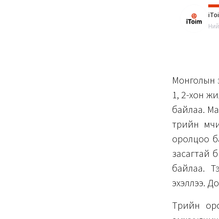
iTo
Ний
Монголын э
1, 2-хон жи
байлаа. Ма
төрийн өм
оролцоо ба
засагтай би
байлаа. Т
эхэллээ. Д
Төрийн ор