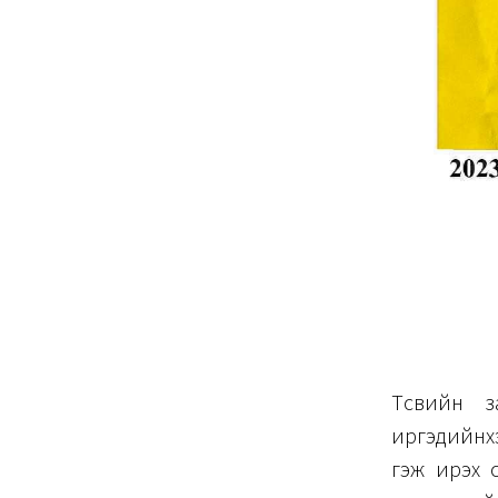
Төсвийн з
иргэдийнхэ
гэж ирэх о