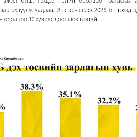
 ажил биш. Гэхдээ төрийн оролцоог багасгах 
зар эхлүүлж чадлаа. Энэ эрчээрээ 2028 он гэхэд 
йн оролцоо 30 хувиас доошлох төлөвтэй.