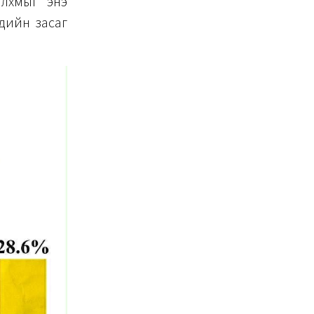
алхмыг энэ
эдийн засаг