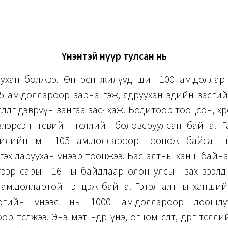
Үнэнтэй нүүр тулсан нь
ухан болжээ. Өнгөрсөн жилүүд шиг 100 ам.доллар
5 ам.доллароор зарна гэж, ядруухан эдийн засгийг
р төсөөлдөг дэврүүн зангаа засчхаж. Бодитоор тооцсон, хө
лэрсэн төсвийн төсөөллийг боловсруулсан байна.
жилийн өмнө 105 ам.доллароор тооцож байсан 
гэх даруухан үнээр тооцжээ. Бас алтны ханш байн
гээр сарын 16-ны байдлаар олон улсын зах зээлд
 ам.доллартой тэнцэж байна. Гэтэл алтны ханший
доогийн үнээс нь 1000 ам.доллароор доошлу
 төсөөлжээ. Энэ мэт өндөр үнэ, огцом өсөлт, өөдрөг төсөө