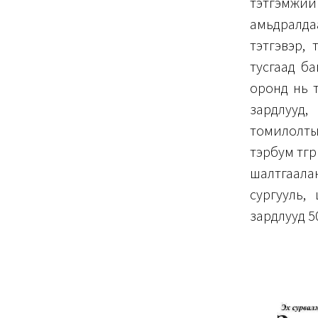
тэтгэмжий
амьдралдаа
тэтгэвэр, 
тусгаад ба
оронд нь т
зардлууд,
томилолты
тэрбум төгр
шалтгаала
сургууль,
зардлууд 50