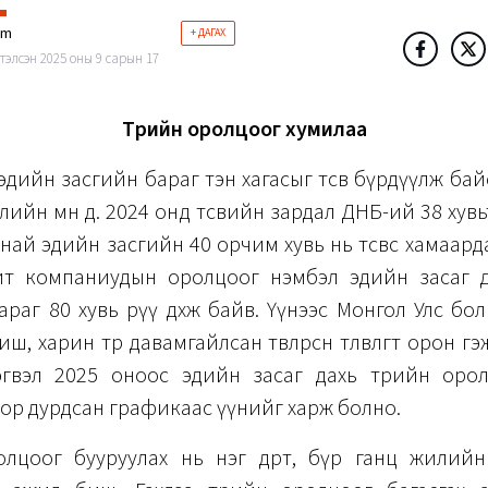
im
+ ДАГАХ
тэлсэн 2025 оны 9 сарын 17
Төрийн оролцоог хумилаа
дийн засгийн бараг тэн хагасыг төсөв бүрдүүлж бай
лийн өмнө дөө. 2024 онд төсвийн зардал ДНБ-ий 38 ху
най эдийн засгийн 40 орчим хувь нь төсвөөс хамаарда
чит компаниудын оролцоог нэмбэл эдийн засаг д
раг 80 хувь рүү дөхөж байв. Үүнээс Монгол Улс бол ч
ш, харин төр давамгайлсан төвлөрсөн төлөвлөгөөт орон г
эгвэл 2025 оноос эдийн засаг дахь төрийн оро
оор дурдсан графикаас үүнийг харж болно.
олцоог бууруулах нь нэг өдөрт, бүр ганц жилийн