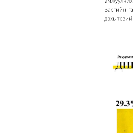
амжуулчих
Засгийн га
дахь төсви