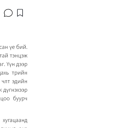
сан үе бий.
вьтай тэнцэж
г. Үүн дээр
ахь төрийн
өлөөт эдийн
эж дүгнэхээр
лцоо буурч
 хугацаанд