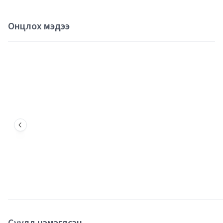
Онцлох мэдээ
Сүүлд нэмэгдсэн