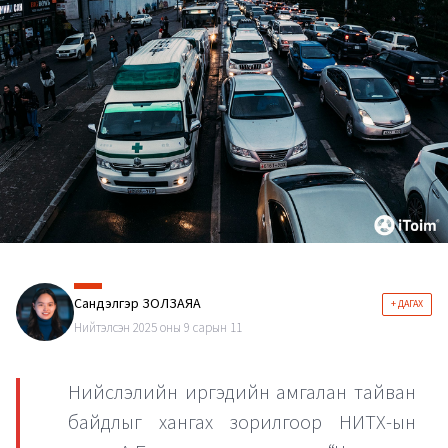
Сандэлгэр ЗОЛЗАЯА
+ ДАГАХ
Нийтэлсэн 2025 оны 9 сарын 11
Нийслэлийн иргэдийн амгалан тайван
байдлыг хангах зорилгоор НИТХ-ын