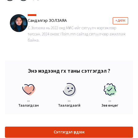
Сандэлгэр ЗОЛЗАЯА
+ ДАГАХ
С.Золзаяа нь 2022 онд МҮИС-ийг сэтгүүлч мэргэжлээр
төгссөн. 2024 оноос iToim.mn сайтад сэтгүүлчээр ажиллаж
байна.
Энэ мэдээнд өгөх таны сэтгэгдэл ?
...
...
...
Таалагдсан
Таалагдаагүй
Зөв өнцөг
Сэтгэгдэл үлдээх