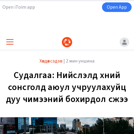
Open iToim app
Open App
Хөндөх сэдэв
|
2 мин уншина
Судалгаа: Нийслэлд хүний
сонсголд аюул учруулахуйц
дуу чимээний бохирдол үүсжээ