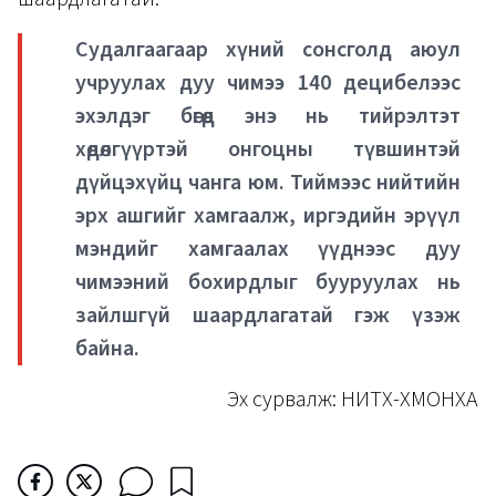
Судалгаагаар хүний сонсголд аюул
учруулах дуу чимээ 140 децибелээс
эхэлдэг бөгөөд энэ нь тийрэлтэт
хөдөлгүүртэй онгоцны түвшинтэй
дүйцэхүйц чанга юм. Тиймээс нийтийн
эрх ашгийг хамгаалж, иргэдийн эрүүл
мэндийг хамгаалах үүднээс дуу
чимээний бохирдлыг бууруулах нь
зайлшгүй шаардлагатай гэж үзэж
байна.
Эх сурвалж: НИТХ-ХМОНХА