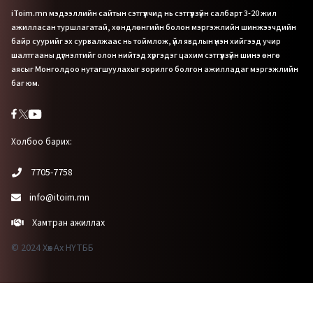
iToim.mn мэдээллийн сайтын сэтгүүлчид нь сэтгүүлзүйн салбарт 3-20 жил
ажилласан туршлагатай, хөндлөнгийн болон мэргэжлийн шинжээчдийн
байр суурийг эх сурвалжаас нь тоймлож, үйл явдлын үнэн хийгээд учир
шалтгааны дүгнэлтийг олон нийтэд хүргэдэг цахим сэтгүүлзүйн шинэ өнгө
аясыг Монголдоо нутагшуулахыг зорилго болгон ажилладаг мэргэжлийн
баг юм.
Холбоо барих:
7705-7758
info@itoim.mn
Хамтран ажиллах
© 2024 Хөх Ах НҮТББ