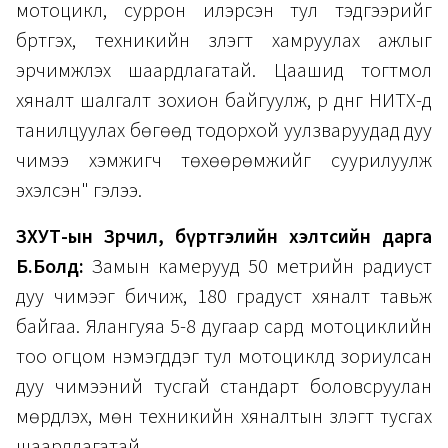
мотоцикл, суррон илэрсэн тул тэдгээрийг
бүртгэх, техникийн үзлэгт хамруулах ажлыг
эрчимжүүлэх шаардлагатай. Цаашид тогтмол
хяналт шалгалт зохион байгуулж, үр дүнг НИТХ-д
танилцуулах бөгөөд тодорхой уулзваруудад дуу
чимээ хэмжигч төхөөрөмжийг суурилуулж
эхэлсэн" гэлээ.
ЗХУТ-ын Зөрчил, бүртгэлийн хэлтсийн дарга
Б.Болд:
Замын камерууд 50 метрийн радиуст
дуу чимээг бичиж, 180 градуст хяналт тавьж
байгаа. Ялангуяа 5-8 дугаар сард мотоциклийн
тоо огцом нэмэгддэг тул мотоциклд зориулсан
дуу чимээний тусгай стандарт боловсруулан
мөрдүүлэх, мөн техникийн хяналтын үзлэгт тусгах
шаардлагатай.