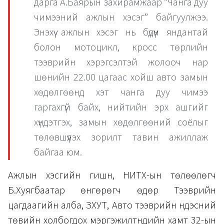
дарга А.Баярын захирамжаар “Чанга дуу
чимээний ажлын хэсэг” байгуулжээ.
Энэхүү ажлын хэсэг нь бүдүүн яндантай
болон мотоцикл, кросс төрлийн
тээврийн хэрэгсэлтэй жолооч нар
шөнийн 22.00 цагаас хойш авто замын
хөдөлгөөнд хэт чанга дуу чимээ
гаргахгүй байх, нийтийн эрх ашгийг
хүндэтгэх, замын хөдөлгөөний соёлыг
төлөвшүүлэх зорилт тавин ажиллаж
байгаа юм.
Ажлын хэсгийн гишүүн, НИТХ-ын төлөөлөгч
Б.Хуягбаатар өнгөрөгч өдөр Тээврийн
цагдаагийн алба, ЗХУТ, Авто тээврийн үндэсний
төвийн холбогдох мэргэжилтнүүдийн хамт 32-ын