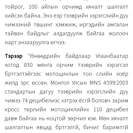
тойрог, 100 айлын орчимд хяналт шалгалт
хийсэн байна. Энэ үеэр тээврийн хэрэгслийн дуу
чимээний түвшинг хэмжиж, иргэдийн амгалан
тайван байдлыг алдагдуулж байгаа жолооч
нарт анхааруулга өгчээ.
Тэрээр
"Өнөөдрийн байдлаар Улаанбаатар
хотод 830 мянга орчим тээврийн хэрэгсэл
бүртгэлтэйгээс мотоциклын тоо сүүлийн хоёр
жилд эрс өссөн. Монгол Улсын MNS 4599:2003
стандартын дагуу тээврийн хэрэгслийн дуу
чимээ 74 децибелиэс хэтрэх ёсгүй боловч зарим
кросс төрлийн мотоциклийнх 110 децибел
давж байгаа нь ноцтой зөрчил юм. Мөн хяналт
шалгалтын явцад бүртгэлгүй, бичиг баримтгүй