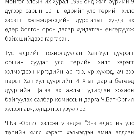
Монгол Улсын Их Хурал 1996 онд жил бүрийн 9
дүгээр сарын 10-ны өдрийг улс төрийн хилс
хэрэгт хэлмэгдэгсдийн дурсгалыг хүндэтгэх
өдөр болгон орон даяар хүндэтгэн өнгөрүүлж
байх шийдвэр гаргасан.
Тус өдрийг тохиолдуулан Хан-Уул дүүрэгт
оршин суудаг улс төрийн хилс хэрэгт
хэлмэгдсэн иргэдийн ар гэр, үр хүүхэд, ач зээ
нарыг Хан-Уул дүүргийн ИТХ-ын дарга бөгөөд
дүүргийн Цагаатгах ажлыг удирдан зохион
байгуулах салбар комиссын дарга Ч.Бат-Оргил
хүлээн авч, хүндэтгэл үзүүллээ.
Ч.Бат-Оргил хэлсэн үгэндээ “Энэ өдөр нь улс
төрийн хилс хэрэгт хэлмэгдэн амиа алдсан