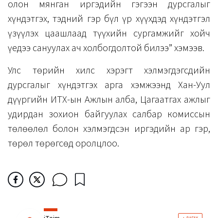
олон мянган иргэдийн гэгээн дурсгалыг
хүндэтгэх, тэдний гэр бүл үр хүүхдэд хүндэтгэл
үзүүлэх цаашлаад түүхийн сургамжийг хойч
үедээ сануулах ач холбогдолтой билээ” хэмээв.
Улс төрийн хилс хэрэгт хэлмэгдэгсдийн
дурсгалыг хүндэтгэх арга хэмжээнд Хан-Уул
дүүргийн ИТХ-ын Ажлын алба, Цагаатгах ажлыг
удирдан зохион байгуулах салбар комиссын
төлөөлөл болон хэлмэгдсэн иргэдийн ар гэр,
төрөл төрөгсөд оролцлоо.