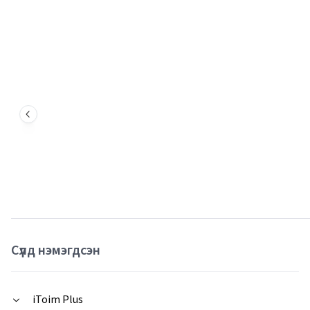
Сүүлд нэмэгдсэн
iToim Plus