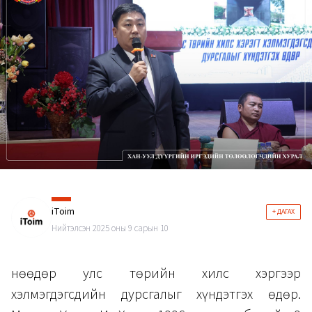
iToim
+ ДАГАХ
Нийтэлсэн 2025 оны 9 сарын 10
Өнөөдөр улс төрийн хилс хэргээр
хэлмэгдэгсдийн дурсгалыг хүндэтгэх өдөр.