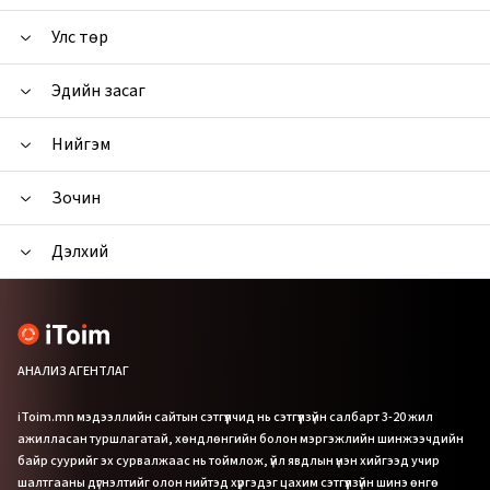
Улс төр
Эдийн засаг
Нийгэм
Зочин
Дэлхий
АНАЛИЗ АГЕНТЛАГ
iToim.mn мэдээллийн сайтын сэтгүүлчид нь сэтгүүлзүйн салбарт 3-20 жил
ажилласан туршлагатай, хөндлөнгийн болон мэргэжлийн шинжээчдийн
байр суурийг эх сурвалжаас нь тоймлож, үйл явдлын үнэн хийгээд учир
шалтгааны дүгнэлтийг олон нийтэд хүргэдэг цахим сэтгүүлзүйн шинэ өнгө