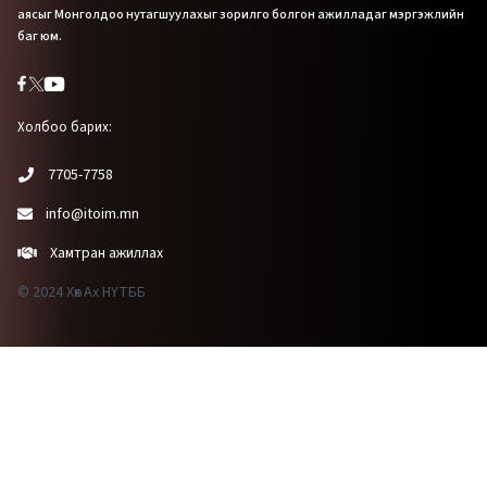
аясыг Монголдоо нутагшуулахыг зорилго болгон ажилладаг мэргэжлийн
баг юм.
Холбоо барих:
7705-7758
info@itoim.mn
Хамтран ажиллах
© 2024 Хөх Ах НҮТББ