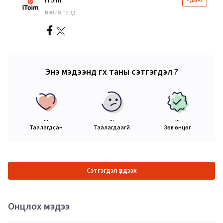
iToim
+ ДАГАХ
Үнэний талд
Энэ мэдээнд өгөх таны сэтгэгдэл ?
...
...
...
Таалагдсан
Таалагдаагүй
Зөв өнцөг
Сэтгэгдэл үлдээх
Онцлох мэдээ