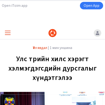
Open iToim app
Open App
Үйл явдал
|
1 мин уншина
Улс төрийн хилс хэрэгт
хэлмэгдэгсдийн дурсгалыг
хүндэтгэлээ