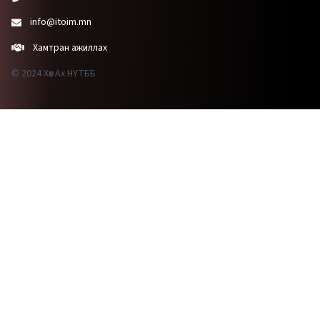
info@itoim.mn
Хамтран ажиллах
© 2024 Хөх Ах НҮТББ