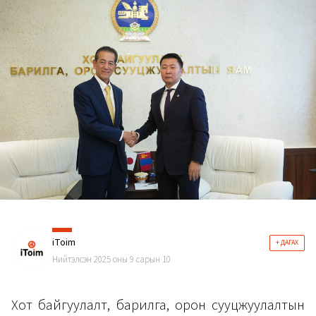
iToim
+ ДАГАХ
Нийтэлсэн 2025 оны 9 сарын 10
Хот байгуулалт, барилга, орон сууцжуулалтын