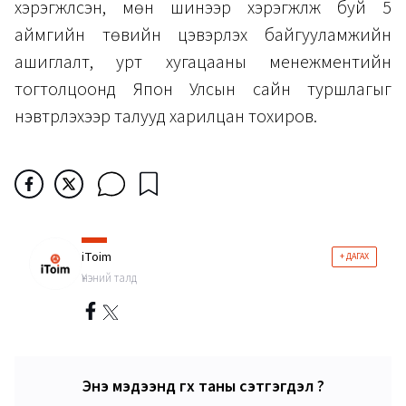
хэрэгжүүлсэн, мөн шинээр хэрэгжүүлж буй 5
аймгийн төвийн цэвэрлэх байгууламжийн
ашиглалт, урт хугацааны менежментийн
тогтолцоонд Япон Улсын сайн туршлагыг
нэвтрүүлэхээр талууд харилцан тохиров.
iToim
+ ДАГАХ
Үнэний талд
Энэ мэдээнд өгөх таны сэтгэгдэл ?