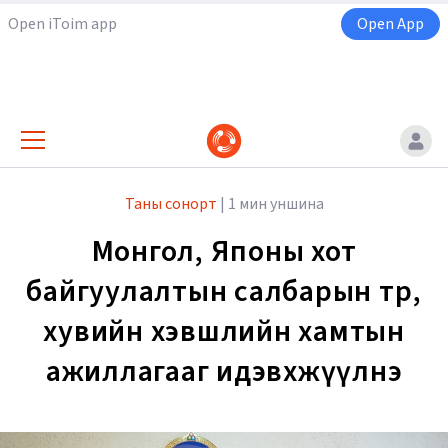
Open iToim app
Open App
Таны сонорт
|
1 мин уншина
Монгол, Японы хот
байгуулалтын салбарын төр,
хувийн хэвшлийн хамтын
ажиллагааг идэвхжүүлнэ