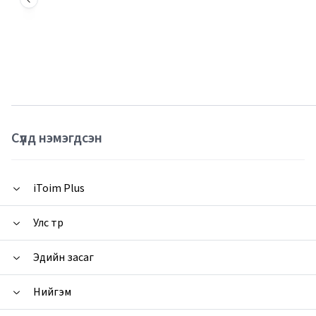
Сүүлд нэмэгдсэн
iToim Plus
Улс төр
Эдийн засаг
Нийгэм