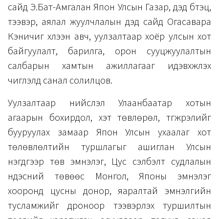
сайд Э.Бат-Амгалан Япон Улсын Газар, дэд бүтэц,
тээвэр, аялал жуулчлалын дэд сайд Огасавара
Кэничиг хүлээн авч, уулзалтаар хоёр улсын хот
байгуулалт, барилга, орон сууцжуулалтын
салбарын хамтын ажиллагааг идэвхжүүлэх
чиглэлд санал солилцов.
Уулзалтаар нийслэл Улаанбаатар хотын
агаарын бохирдол, хэт төвлөрөл, түгжрэлийг
бууруулах замаар Япон Улсын ухаалаг хот
төлөвлөлтийн туршлагыг ашиглан Улсын
нэгдүгээр төв эмнэлэг, Цус сэлбэлт судлалын
үндэсний төвөөс Монгол, Японы эмнэлэг
хооронд цусны донор, яаралтай эмнэлгийн
тусламжийг дроноор тээвэрлэх туршилтын