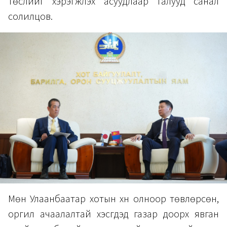
төслийг хэрэгжүүлэх асуудлаар талууд санал
солилцов.
Мөн Улаанбаатар хотын хүн олноор төвлөрсөн,
оргил ачаалалтай хэсгүүдэд газар доорх явган