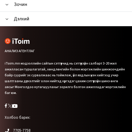
Зочин
Дэлхий
АНАЛИЗ АГЕНТЛАГ
iToim.mn мэдээллийн сайтын сэтгүүлчид нь сэтгүүлзүйн салбарт 3-20 жил
ажилласан туршлагатай, хөндлөнгийн болон мэргэжлийн шинжээчдийн
байр суурийг эх сурвалжаас нь тоймлож, үйл явдлын үнэн хийгээд учир
шалтгааны дүгнэлтийг олон нийтэд хүргэдэг цахим сэтгүүлзүйн шинэ өнгө
аясыг Монголдоо нутагшуулахыг зорилго болгон ажилладаг мэргэжлийн
баг юм.
Холбоо барих:
7705-7758