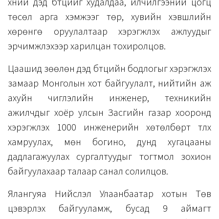
хүний дэд бүтцийг худалдаа, үйлчилгээний цогц
төсөл арга хэмжээг төр, хувийн хэвшлийн
хөрөнгө оруулалтаар хэрэгжүүлэх ажлуудыг
эрчимжүүлэхээр харилцан тохиролцов.
Цаашид зөөлөн дэд бүтцийн бодлогыг хэрэгжүүлэх
замаар Монголын хот байгуулалт, нийтийн аж
ахуйн чиглэлийн инженер, техникийн
ажилчдыг хоёр улсын Засгийн газар хооронд
хэрэгжүүлэх 1000 инженерийн хөтөлбөрт түлхүү
хамруулах, мөн богино, дунд хугацааны
дадлагажуулах сургалтуудыг тогтмол зохион
байгуулахаар талаар санал солилцов.
Ялангуяа Нийслэл Улаанбаатар хотын Төв
цэвэрлэх байгууламж, бусад 9 аймагт