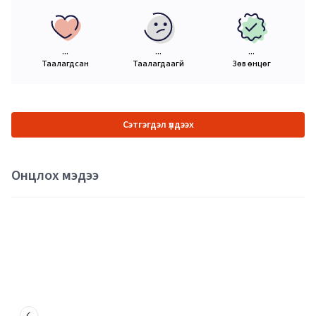
...
...
...
Таалагдсан
Таалагдаагүй
Зөв өнцөг
Сэтгэгдэл үлдээх
Онцлох мэдээ