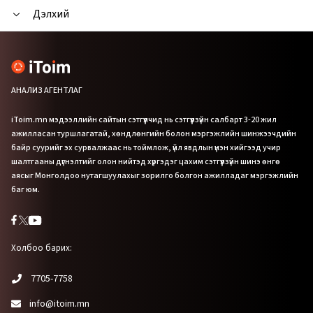
Дэлхий
АНАЛИЗ АГЕНТЛАГ
iToim.mn мэдээллийн сайтын сэтгүүлчид нь сэтгүүлзүйн салбарт 3-20 жил
ажилласан туршлагатай, хөндлөнгийн болон мэргэжлийн шинжээчдийн
байр суурийг эх сурвалжаас нь тоймлож, үйл явдлын үнэн хийгээд учир
шалтгааны дүгнэлтийг олон нийтэд хүргэдэг цахим сэтгүүлзүйн шинэ өнгө
аясыг Монголдоо нутагшуулахыг зорилго болгон ажилладаг мэргэжлийн
баг юм.
Холбоо барих:
7705-7758
info@itoim.mn