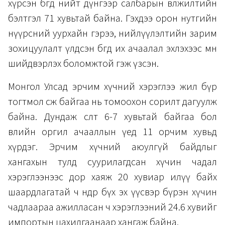
хүрсэн бөгөөд нийт дүнгээр салбарын өвөлжилтийн
бэлтгэл 71 хувьтай байна. Гэхдээ орон нутгийн
нүүрсний уурхайн гэрээ, нийлүүлэлтийн зарим
зохицуулалт үлдсэн бөгөөд их ачаалал эхлэхээс өмнө
шийдвэрлэх боломжтой гэж үзсэн.
Монгол Улсад эрчим хүчний хэрэглээ жил бүр
тогтмол өсөж байгаа нь томоохон сорилт дагуулж
байна. Дундаж өсөлт 6-7 хувьтай байгаа бол
өвлийн оргил ачааллын үед 11 орчим хувьд
хүрдэг. Эрчим хүчний аюулгүй байдлыг
хангахын тулд суурилагдсан хүчин чадал
хэрэглээнээс дор хаяж 20 хувиар илүү байх
шаардлагатай ч өнөөдөр бүх эх үүсвэр бүрэн хүчин
чадлаараа ажилласан ч хэрэглээний 24.6 хувийг
импортын цахилгаанаар хангаж байна.