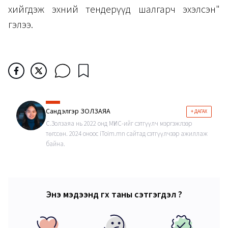
хийгдэж эхний тендерүүд шалгарч эхэлсэн"
гэлээ.
Сандэлгэр ЗОЛЗАЯА
+ ДАГАХ
С.Золзаяа нь 2022 онд МҮИС-ийг сэтгүүлч мэргэжлээр
төгссөн. 2024 оноос iToim.mn сайтад сэтгүүлчээр ажиллаж
байна.
Энэ мэдээнд өгөх таны сэтгэгдэл ?