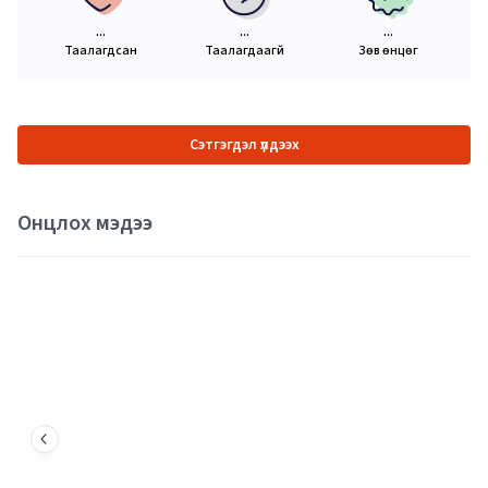
...
...
...
Таалагдсан
Таалагдаагүй
Зөв өнцөг
Сэтгэгдэл үлдээх
Онцлох мэдээ