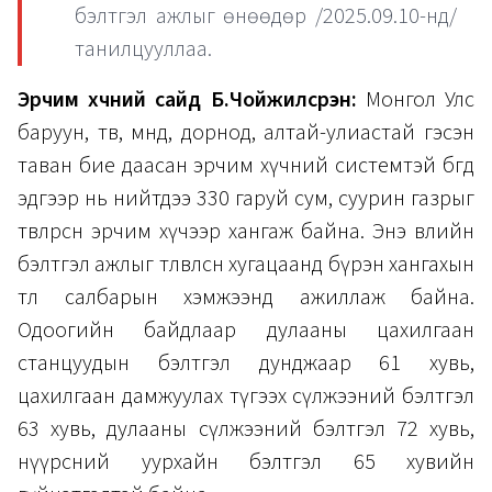
бэлтгэл ажлыг өнөөдөр /2025.09.10-нд/
танилцууллаа.
Эрчим хүчний сайд Б.Чойжилсүрэн:
Монгол Улс
баруун, төв, өмнөд, дорнод, алтай-улиастай гэсэн
таван бие даасан эрчим хүчний системтэй бөгөөд
эдгээр нь нийтдээ 330 гаруй сум, суурин газрыг
төвлөрсөн эрчим хүчээр хангаж байна. Энэ өвлийн
бэлтгэл ажлыг төлөвлөсөн хугацаанд бүрэн хангахын
төлөө салбарын хэмжээнд ажиллаж байна.
Одоогийн байдлаар дулааны цахилгаан
станцуудын бэлтгэл дунджаар 61 хувь,
цахилгаан дамжуулах түгээх сүлжээний бэлтгэл
63 хувь, дулааны сүлжээний бэлтгэл 72 хувь,
нүүрсний уурхайн бэлтгэл 65 хувийн