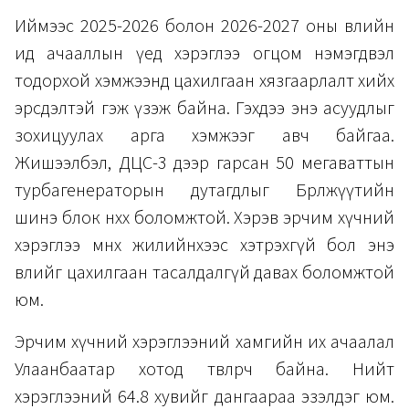
Иймээс 2025-2026 болон 2026-2027 оны өвлийн
ид ачааллын үед хэрэглээ огцом нэмэгдвэл
тодорхой хэмжээнд цахилгаан хязгаарлалт хийх
эрсдэлтэй гэж үзэж байна. Гэхдээ энэ асуудлыг
зохицуулах арга хэмжээг авч байгаа.
Жишээлбэл, ДЦС-3 дээр гарсан 50 мегаваттын
турбагенераторын дутагдлыг Бөөрөлжүүтийн
шинэ блок нөхөх боломжтой. Хэрэв эрчим хүчний
хэрэглээ өмнөх жилийнхээс хэтрэхгүй бол энэ
өвлийг цахилгаан тасалдалгүй давах боломжтой
юм.
Эрчим хүчний хэрэглээний хамгийн их ачаалал
Улаанбаатар хотод төвлөрч байна. Нийт
хэрэглээний 64.8 хувийг дангаараа эзэлдэг юм.