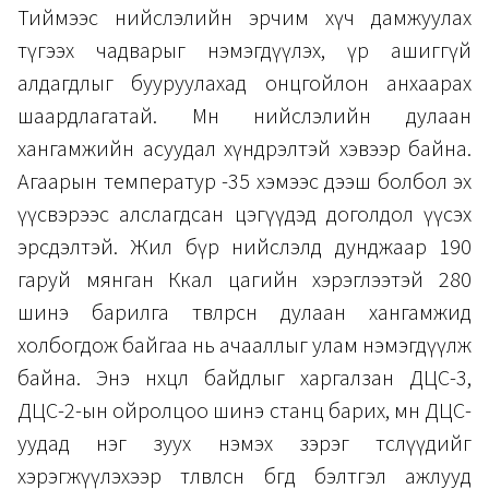
Тиймээс нийслэлийн эрчим хүч дамжуулах
түгээх чадварыг нэмэгдүүлэх, үр ашиггүй
алдагдлыг бууруулахад онцгойлон анхаарах
шаардлагатай. Мөн нийслэлийн дулаан
хангамжийн асуудал хүндрэлтэй хэвээр байна.
Агаарын температур -35 хэмээс дээш болбол эх
үүсвэрээс алслагдсан цэгүүдэд доголдол үүсэх
эрсдэлтэй. Жил бүр нийслэлд дунджаар 190
гаруй мянган Ккал цагийн хэрэглээтэй 280
шинэ барилга төвлөрсөн дулаан хангамжид
холбогдож байгаа нь ачааллыг улам нэмэгдүүлж
байна. Энэ нөхцөл байдлыг харгалзан ДЦС-3,
ДЦС-2-ын ойролцоо шинэ станц барих, мөн ДЦС-
уудад нэг зуух нэмэх зэрэг төслүүдийг
хэрэгжүүлэхээр төлөвлөсөн бөгөөд бэлтгэл ажлууд