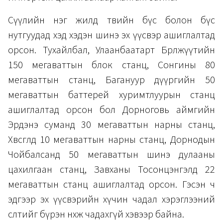
Сүүлийн нэг жилд төвийн бүс болон бүс
нутгуудад хэд хэдэн шинэ эх үүсвэр ашиглалтад
орсон. Тухайлбал, Улаанбаатарт Бөөрөлжүүтийн
150 мегаваттын блок станц, Сонгины 80
мегаваттын станц, Багануур дүүргийн 50
мегаваттын баттерей хуримтлуурын станц
ашиглалтад орсон бол Дорноговь аймгийн
Эрдэнэ суманд 30 мегаваттын нарны станц,
Хөвсгөлд 10 мегаваттын нарны станц, Дорнодын
Чойбалсанд 50 мегаваттын шинэ дулааны
цахилгаан станц, Завханы Тосонцэнгэлд 22
мегаваттын станц ашиглалтад орсон. Гэсэн ч
эдгээр эх үүсвэрийн хүчин чадал хэрэглээний
өсөлтийг бүрэн нөхөж чадахгүй хэвээр байна.