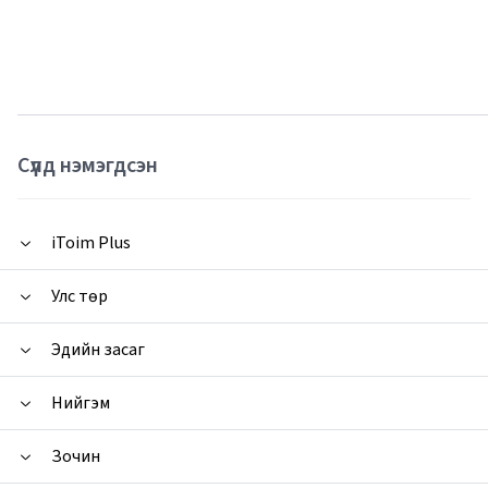
Сүүлд нэмэгдсэн
iToim Plus
Улс төр
Эдийн засаг
Нийгэм
Зочин