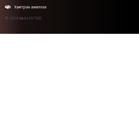
Хамтран ажиллах
© 2024 Хөх Ах НҮТББ