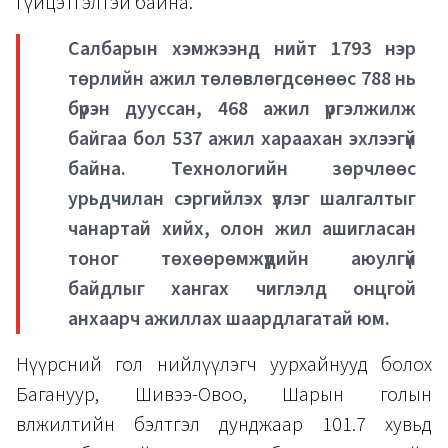
гүйцэтгэлтэй байна.
Салбарын хэмжээнд нийт 1793 нэр
төрлийн ажил төлөвлөгдсөнөөс 788 нь
бүрэн дууссан, 468 ажил үргэлжилж
байгаа бол 537 ажил хараахан эхлээгүй
байна. Технологийн зөрчлөөс
урьдчилан сэргийлэх үзлэг шалгалтыг
чанартай хийх, олон жил ашигласан
тоног төхөөрөмжүүдийн аюулгүй
байдлыг хангах чиглэлд онцгой
анхаарч ажиллах шаардлагатай юм.
Нүүрсний гол нийлүүлэгч уурхайнууд болох
Багануур, Шивээ-Овоо, Шарын голын
өвөлжилтийн бэлтгэл дунджаар 101.7 хувьд