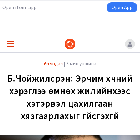
Open iToim app
Open App
Үйл явдал
|
3 мин уншина
Б.Чойжилсүрэн: Эрчим хүчний
хэрэглээ өмнөх жилийнхээс
хэтэрвэл цахилгаан
хязгаарлахыг үгүйсгэхгүй