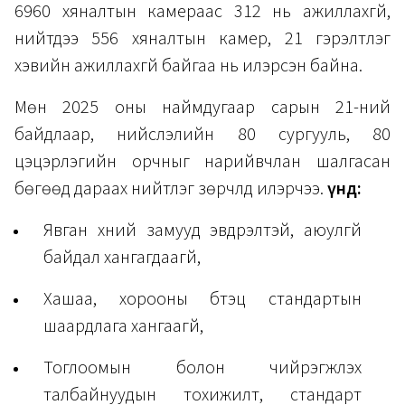
6960 хяналтын камераас 312 нь ажиллахгүй,
нийтдээ 556 хяналтын камер, 21 гэрэлтүүлэг
хэвийн ажиллахгүй байгаа нь илэрсэн байна.
Мөн 2025 оны наймдугаар сарын 21-ний
байдлаар, нийслэлийн 80 сургууль, 80
цэцэрлэгийн орчныг нарийвчлан шалгасан
бөгөөд дараах нийтлэг зөрчлүүд илэрчээ.
Үүнд:
Явган хүний замууд эвдрэлтэй, аюулгүй
байдал хангагдаагүй,
Хашаа, хорооны бүтэц стандартын
шаардлага хангаагүй,
Тоглоомын болон чийрэгжүүлэх
талбайнуудын тохижилт, стандарт