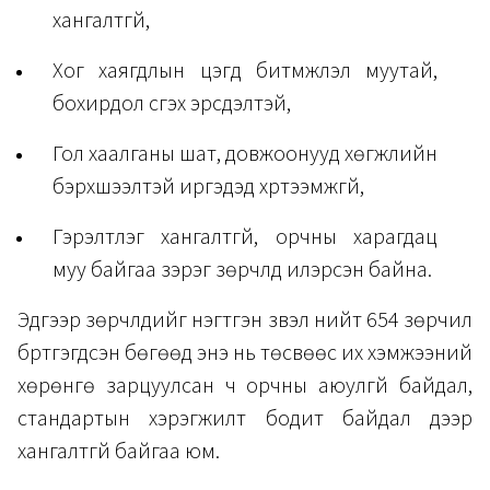
хангалтгүй,
Хог хаягдлын цэгүүд битүүмжлэл муутай,
бохирдол үүсгэх эрсдэлтэй,
Гол хаалганы шат, довжоонууд хөгжлийн
бэрхшээлтэй иргэдэд хүртээмжгүй,
Гэрэлтүүлэг хангалтгүй, орчны харагдац
муу байгаа зэрэг зөрчлүүд илэрсэн байна.
Эдгээр зөрчлүүдийг нэгтгэн үзвэл нийт 654 зөрчил
бүртгэгдсэн бөгөөд энэ нь төсвөөс их хэмжээний
хөрөнгө зарцуулсан ч орчны аюулгүй байдал,
стандартын хэрэгжилт бодит байдал дээр
хангалтгүй байгаа юм.