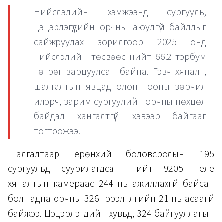
Нийслэлийн хэмжээнд сургууль,
цэцэрлэгүүдийн орчны аюулгүй байдлыг
сайжруулах зорилгоор 2025 онд
нийслэлийн төсвөөс нийт 66.2 тэрбум
төгрөг зарцуулсан байна. Гэвч хяналт,
шалгалтын явцад олон тооны зөрчил
илэрч, зарим сургуулийн орчны нөхцөл
байдал хангалтгүй хэвээр байгааг
тогтоожээ.
Шалгалтаар ерөнхий боловсролын 195
сургуульд суурилагдсан нийт 9205 теле
хяналтын камераас 244 нь ажиллахгүй байсан
бол гадна орчны 326 гэрэлтүүлгийн 21 нь асаагүй
байжээ. Цэцэрлэгүүдийн хувьд, 324 байгууллагын