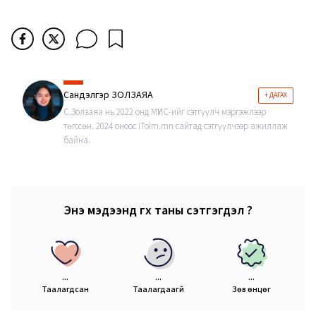
Сандэлгэр ЗОЛЗАЯА
+ ДАГАХ
С.Золзаяа нь 2022 онд МҮИС-ийг сэтгүүлч мэргэжлээр
төгссөн. 2024 оноос iToim.mn сайтад сэтгүүлчээр ажиллаж
байна.
Энэ мэдээнд өгөх таны сэтгэгдэл ?
...
...
...
Таалагдсан
Таалагдаагүй
Зөв өнцөг