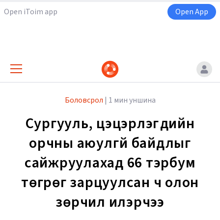
Open iToim app
Open App
Боловсрол
|
1 мин уншина
Сургууль, цэцэрлэгүүдийн
орчны аюулгүй байдлыг
сайжруулахад 66 тэрбум
төгрөг зарцуулсан ч олон
зөрчил илэрчээ