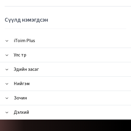
Сүүлд нэмэгдсэн
iToim Plus
Улс төр
Эдийн засаг
Нийгэм
Зочин
Дэлхий