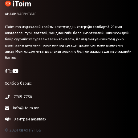
АНАЛИЗ АГЕНТЛАГ
iToim.mn мэдээллийн сайтын сэтгүүлчид нь сэтгүүлзүйн салбарт 3-20 жил
ажилласан туршлагатай, хөндлөнгийн болон мэргэжлийн шинжээчдийн
байр суурийг эх сурвалжаас нь тоймлож, үйл явдлын үнэн хийгээд учир
шалтгааны дүгнэлтийг олон нийтэд хүргэдэг цахим сэтгүүлзүйн шинэ өнгө
аясыг Монголдоо нутагшуулахыг зорилго болгон ажилладаг мэргэжлийн
баг юм.
Холбоо барих:
7705-7758
info@itoim.mn
Хамтран ажиллах
© 2024 Хөх Ах НҮТББ