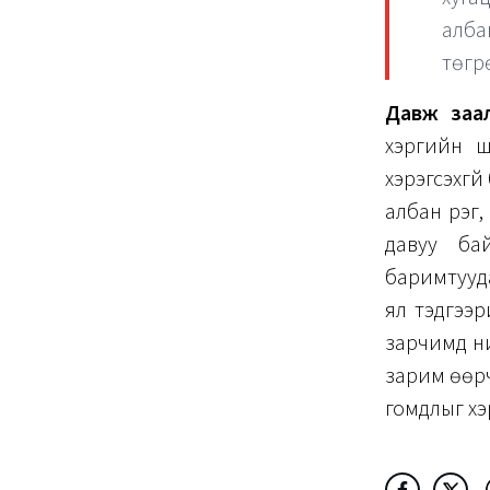
алба
төгр
Давж заал
хэргийн ш
хэрэгсэхгү
албан үүрэ
давуу ба
баримтууда
ял тэдгээр
зарчимд ни
зарим өөрч
гомдлыг хэ