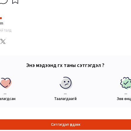
im
ний талд
Энэ мэдээнд өгөх таны сэтгэгдэл ?
...
...
...
алагдсан
Таалагдаагүй
Зөв өн
Сэтгэгдэл үлдээх