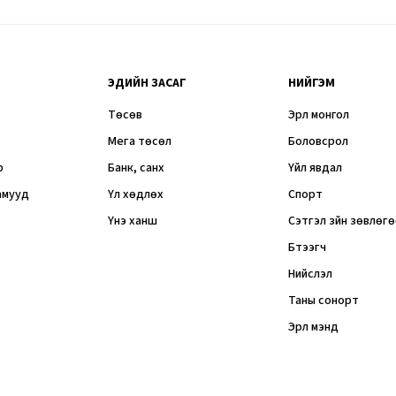
ЭДИЙН ЗАСАГ
НИЙГЭМ
Төсөв
Эрүүл монгол
Мега төсөл
Боловсрол
р
Банк, санхүү
Үйл явдал
амууд
Үл хөдлөх
Спорт
Үнэ ханш
Сэтгэл зүйн зөвлөг
Бүтээгч
Нийслэл
Таны сонорт
Эрүүл мэнд