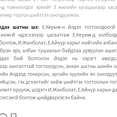
нд томилогдог эрхийг 3 жилийн хугацаагаар хас
өгөөр торгох шийтгэл оногдуулжээ.
дах шатны шүүх:
Е.Керим-н үйлдэл тогтоогдоогүй
инжгүй үндэслэлээр цагаатгаж Е.Керим-д холбогд
й болгож, И.Жанболат, Е.Айнур нарыг нийтийн алба
г, бүрэн эрх, албан тушаалын байдлаа урвуулан аши
йдал бий болгосон үйлдэл нь хэрэгт авагдс
ар хангалттай тогтоогдсон, анхан шатны шүүхийн 
ийн үйлдэлд тохирсон, эрүүгийн хуулийн ял оногдуу
йцсэн, гэх дүгнэлтийг хийж шийтгэх тогтоолын тог
лөлт оруулж, шүүгдэгч И.Жанболат, Е.Айнур нарын д
рэгсэхгүй болгож шийдвэрлэсэн байна.