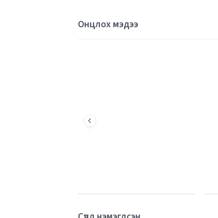
Онцлох мэдээ
Сүүлд нэмэгдсэн