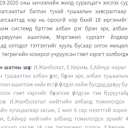
9-2020 оны хичээлийн жилд суралцагч элсүүлэх с
агсаалтыг батлах тухай тушаалын хавсралтаар
агсаалтад нэр нь ороогүй нэр бүхий 18 иргэнийг
хим системд бүртгэж албан үүрэг бүрэн эрх, алба
урвуулан ашиглаж, Мэргэжил сургалт үйлдвэ
ад олгодог тэтгэлгийг хууль бусаар олгох нөхцөлий
я төгрөгийн хохирол учруулсан гэмт хэрэгт холбогдж
н шатны шүүх:
И.Жанболат, Е.Керим, Е.Айнур нары
н тушаалтан албан үүрэг, бүрэн эрх, албан тушаалы
улан ашиглаж хийх ёсгүй үйлдэл хийж бусдад давуу б
осон гэмт хэргийг бүлэглэж үйлдсэн гэм буруутай
ов. И.Жанболатыг нийтийн албанд томилогдох 
йн хугацаагаар хасаж, 1 жил 6 сар нээлттэй хорих
үлэх, Е.Айнур нийтийн албанд томилогдох эрхийг
цаагаар хасаж 14 сая төгрөгөөр торгох, Е.Керим