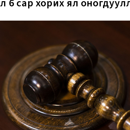
л 6 сар хорих ял оногдуул