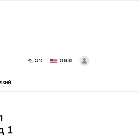
22
°C
3593.93
лхий
л
д 1