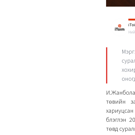
iTo
Ний
Мэрг
сура
хохи
оног
И.Жанбола
төвийн з
хариуцсан 
бүлэглэн 
төвд сурал