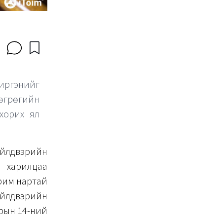
иргэнийг
төгрөгийн
хорих ял
йлдвэрийн
 харилцаа
ерим нартай
үйлдвэрийн
арын 14-ний