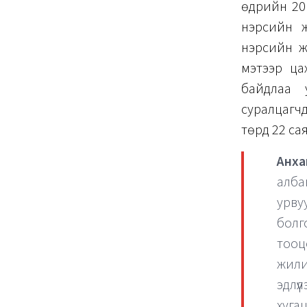
өдрийн 201
нэрсийн ж
нэрсийн ж
мэтээр ца
байдлаа 
суралцагчд
төрд 22 са
Анха
алба
урву
болг
тооц
жили
эдлү
хуга