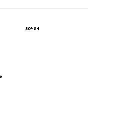
ЗОЧИН
өө