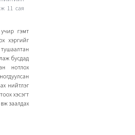
аж 11 сая
 учир гэмт
ох хэргийг
н тушаалтан
глаж бусдад
ан нотлох
оногдуулсан
лах нийтлэг
тоох хэсэгт
авж заалдах