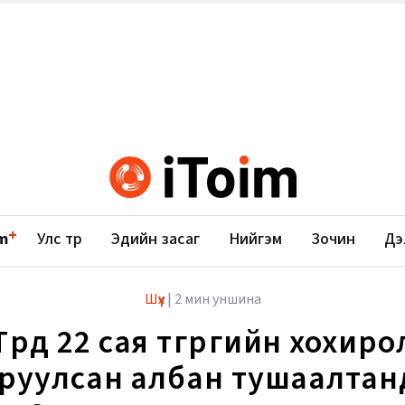
+
m
Улс төр
Эдийн засаг
Нийгэм
Зочин
Дэ
Шүүх
|
2 мин уншина
Төрд 22 сая төгрөгийн хохиро
руулсан албан тушаалтан