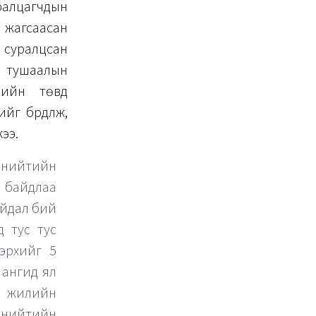
уралцагчдын
 жагсаасан
 суралцсан
н тушаалын
рийн төвд
г бүрдүүлж,
ээ.
г нийтийн
н байдлаа
айдал бий
д тус тус
эрхийг 5
 ангид ял
 4 жилийн
, нийтийн