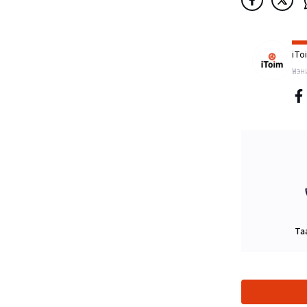
iTo
Үнэ
Та