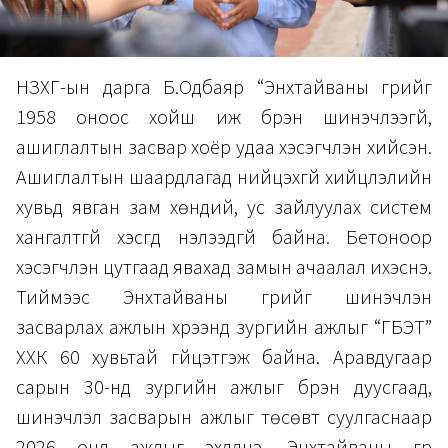
НЗХГ-ын дарга Б.Одбаяр “Энхтайваны гүүрийг
1958 оноос хойш иж бүрэн шинэчлээгүй,
ашиглалтын засвар хоёр удаа хэсэгчлэн хийсэн.
Ашиглалтын шаардлагад нийцэхгүй хийцлэлийн
хувьд явган зам хөндий, ус зайлуулах систем
хангалтгүй хэсгүүд нэлээдгүй байна. Бетоноор
хэсэгчлэн цутгаад явахад замын ачаалал ихэснэ.
Тиймээс Энхтайваны гүүрийг шинэчлэн
засварлах ажлын хүрээнд зургийн ажлыг “ГБЭТ”
ХХК 60 хувьтай гүйцэтгэж байна. Аравдугаар
сарын 30-нд зургийн ажлыг бүрэн дуусгаад,
шинэчлэл засварын ажлыг төсөвт суулгаснаар
2026 онд ажлыг эхлүүлнэ. Энхтайваны гүүр