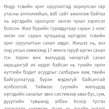
Өнөөдөр төсвийн хөрөнгө оруулалтад зориулсан гар
утасны аппликейшн, вэб сайт ажиллаж байгаа
нь иргэдийн оролцоог хангах чухал хэрэгсэл
болсон. Жил бүрийн гуравдугаар сарын 1-нээс
эхлэн нэг сарын хугацаанд иргэдээс төсвийн
хөрөнгө оруулалтын санал авдаг. Жишээ нь, энэ
онд улсын хэмжээнд 17 мянга гаруй иргэн санал
өгсөн. Харин өмнөх жилүүдэд чанаргүй санал
харьцангуй их ирдэг байсан нь тухайн орон
нутгийн бодит асуудлыг салбарын яам, төвийн
байгууллагууд бүрэн мэдэхгүй байсантай
холбоотой. Тиймээс сүүлийн жилүүдэд
иргэдийн саналыг зөвхөн системээр авах бус, сум,
дүүргийн түвшинд албан ёсоор тусгах
аргачлалд шилжсэн. Учир нь тухайн нутагт