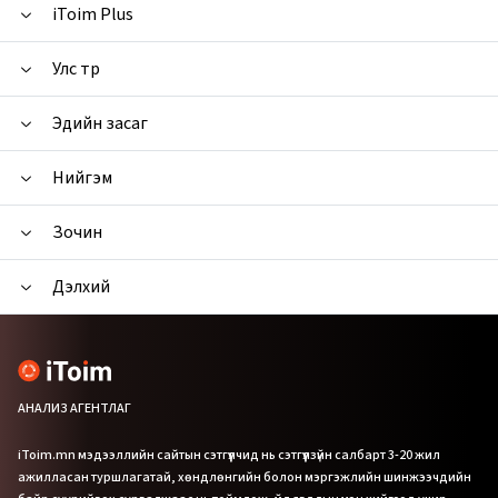
iToim Plus
Улс төр
Эдийн засаг
Нийгэм
Зочин
Дэлхий
АНАЛИЗ АГЕНТЛАГ
iToim.mn мэдээллийн сайтын сэтгүүлчид нь сэтгүүлзүйн салбарт 3-20 жил
ажилласан туршлагатай, хөндлөнгийн болон мэргэжлийн шинжээчдийн