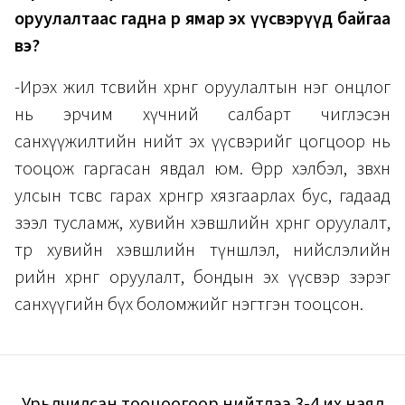
оруулалтаас гадна өөр ямар эх үүсвэрүүд байгаа
вэ?
-Ирэх жил төсвийн хөрөнгө оруулалтын нэг онцлог
нь эрчим хүчний салбарт чиглэсэн
санхүүжилтийн нийт эх үүсвэрийг цогцоор нь
тооцож гаргасан явдал юм. Өөрөөр хэлбэл, зөвхөн
улсын төсвөөс гарах хөрөнгөөр хязгаарлах бус, гадаад
зээл тусламж, хувийн хэвшлийн хөрөнгө оруулалт,
төр хувийн хэвшлийн түншлэл, нийслэлийн
өөрийн хөрөнгө оруулалт, бондын эх үүсвэр зэрэг
санхүүгийн бүх боломжийг нэгтгэн тооцсон.
Урьдчилсан тооцоогоор нийтдээ 3-4 их наяд