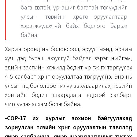
бага өгөөжтэй, үр ашиг багатай төслүүдийг
улсын төсвийн хөрөнгө оруулалтаар
хэрэгжүүлэхгүй байх бодлого барьж
байна.
Харин оронд нь боловсрол, эрүүл мэнд, эрчим
хүч, дэд бүтэц, аюулгүй байдал зэрэг нийгэм,
эдийн засгийн хөгжилд бодит үр өгөөж өгөх тэргүүлэх
4-5 салбарт хөрөнгө оруулалтаа төвлөрүүлнэ. Энэ нь
улсын нөөц бололцоог илүү зөв хуваарилах, төсвийн
хөрөнгийг бодит шаардлага өндөртэй салбарт
чиглүүлэх алхам болж байна.
-COP-17 их хурлыг зохион байгуулахад
зориулсан төсвийн хөрөнгө оруулалтын төлөвлөлтөд
ямар салбарууд, ямар шаардлагуудыг тусгах