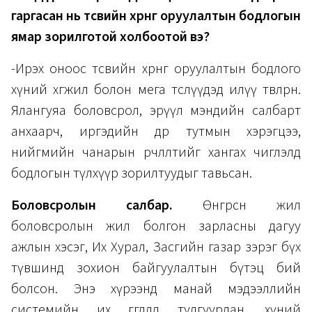
гаргасан нь төсвийн хөрөнгө оруулалтын бодлогын
ямар зорилготой холбоотой вэ?
-Ирэх оноос төсвийн хөрөнгө оруулалтын бодлого
хүний хөгжил болон мега төслүүдэд илүү төвлөрнө.
Ялангуяа боловсрол, эрүүл мэндийн салбарт
анхаарч, иргэдийн өдөр тутмын хэрэгцээ,
нийгмийн чанарын өөрчлөлтийг хангах чиглэлд
бодлогын түлхүүр зорилтуудыг тавьсан.
Боловсролын салбар.
Өнгөрсөн жил
боловсролын жил болгон зарласны дагуу
ажлын хэсэг, Их Хурал, Засгийн газар зэрэг бүх
түвшинд зохион байгуулалтын бүтэц бий
болсон. Энэ хүрээнд манай мэдээллийн
системийн их өгөгдөлд тулгуурлан, хүний