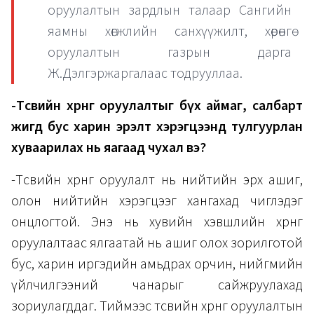
оруулалтын зардлын талаар Сангийн
яамны хөгжлийн санхүүжилт, хөрөнгө
оруулалтын газрын дарга
Ж.Дэлгэржаргалаас тодрууллаа.
-Төсвийн хөрөнгө оруулалтыг бүх аймаг, салбарт
жигд бус харин эрэлт хэрэгцээнд тулгуурлан
хуваарилах нь яагаад чухал вэ?
-Төсвийн хөрөнгө оруулалт нь нийтийн эрх ашиг,
олон нийтийн хэрэгцээг хангахад чиглэдэг
онцлогтой. Энэ нь хувийн хэвшлийн хөрөнгө
оруулалтаас ялгаатай нь ашиг олох зорилготой
бус, харин иргэдийн амьдрах орчин, нийгмийн
үйлчилгээний чанарыг сайжруулахад
зориулагддаг. Тиймээс төсвийн хөрөнгө оруулалтын