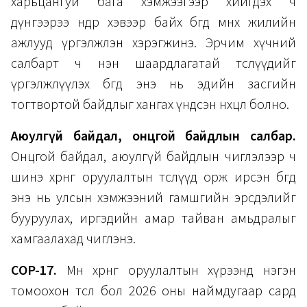
харьцангуй бага хэмжээгээр хийгдэх ч
дүнгээрээ өндөр хэвээр байх бөгөөд өмнөх жилийн
ажлууд үргэлжлэн хэрэгжинэ. Эрчим хүчний
салбарт ч нэн шаардлагатай төслүүдийг
үргэлжлүүлэх бөгөөд энэ нь эдийн засгийн
тогтвортой байдлыг хангах үндсэн нөхцөл болно.
Аюулгүй байдал, онцгой байдлын салбар.
Онцгой байдал, аюулгүй байдлын чиглэлээр ч
шинэ хөрөнгө оруулалтын төслүүд орж ирсэн бөгөөд
энэ нь улсын хэмжээний гамшгийн эрсдэлийг
бууруулах, иргэдийн амар тайван амьдралыг
хамгаалахад чиглэнэ.
COP-17.
Мөн хөрөнгө оруулалтын хүрээнд нэгэн
томоохон төсөл бол 2026 оны наймдугаар сард