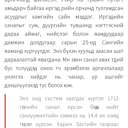
амьдарч байгаа иргэд өөрийн орчинд тулгамдсан
асуудлыг хамгийн сайн мэддэг. Иргэдийн
саналыг сум, дүүргийн түвшинд нэгтгэсний
дараа аймаг, нийслэл болон яамдуудаар
дамжин долдугаар сарын 25-нд Сангийн
яаманд хүргүүлдэг. Энэ бүхэн хуульд заасан шат
дараалалтай явагдана. Мөн зөвхөн санал авах төдий
бус төслүүдэд оноо өгч эрэмбэлэх аргачлалаар
үнэлгээ хийдэг нь чанар, үр ашгийг
дээшлүүлэхэд тус болох юм.
Энэ онд систем хаагдах хүртэл 1712
төслийн санал ирсэн бөгөөд нийт
санхүүжилтийн хэмжээ нь 14.4 их наяд
төгрөгт хүрсэн. Харин Засгийн газраас