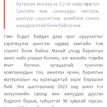
баталсан хязгаар нь 3.2 их наяд төгрөг тул
Сангийн яам саналуудыг нягталж,
шалгуур үзүүлэлтээр эрэмбэлж сонгох
шаардлагатай болж байгаа юм.
Гэвч бодит байдал дээр хөрөнгө оруулалтыг
хэрэгжүүлэх шингээх чадвар хамгийн том
сорилт болж байна. Манай улсад барилгын
ажил хийх улирал богино, нэг жилийн төсвийн
мөчлөг богино хугацаатай, түүнчлэн
компаниудын тоо, ажиллах хүчин, барилгын
материалын нөөц хүрэлцдэггүй зэрэг бэрхшээл
бий. Энэ шалтгаанаар 2023 онд шинэ төсөл
эхлүүлэхийн оронд өмнөх ажлуудаа дуусгах
бодлого барьж, гүйцэтгэл 96 хувьтай гарсан.