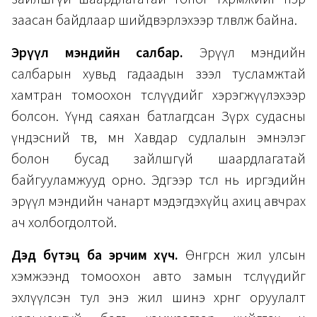
заасан байдлаар шийдвэрлэхээр төлөвлөж байна.
Эрүүл мэндийн салбар.
Эрүүл мэндийн
салбарын хувьд гадаадын зээл тусламжтай
хамтран томоохон төслүүдийг хэрэгжүүлэхээр
болсон. Үүнд саяхан батлагдсан Зүрх судасны
үндэсний төв, мөн Хавдар судлалын эмнэлэг
болон бусад зайлшгүй шаардлагатай
байгууламжууд орно. Эдгээр төсөл нь иргэдийн
эрүүл мэндийн чанарт мэдэгдэхүйц ахиц авчрах
ач холбогдолтой.
Дэд бүтэц ба эрчим хүч.
Өнгөрсөн жил улсын
хэмжээнд томоохон авто замын төслүүдийг
эхлүүлсэн тул энэ жил шинэ хөрөнгө оруулалт