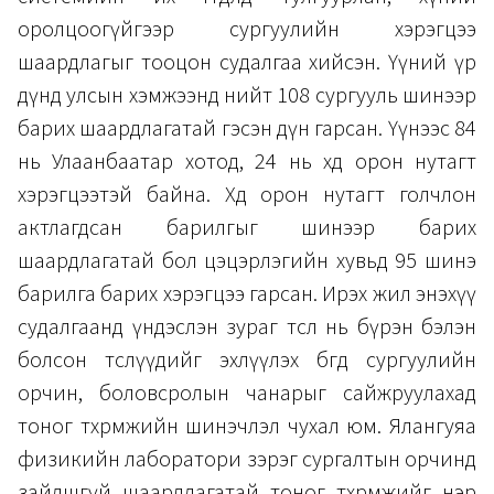
оролцоогүйгээр сургуулийн хэрэгцээ
шаардлагыг тооцон судалгаа хийсэн. Үүний үр
дүнд улсын хэмжээнд нийт 108 сургууль шинээр
барих шаардлагатай гэсэн дүн гарсан. Үүнээс 84
нь Улаанбаатар хотод, 24 нь хөдөө орон нутагт
хэрэгцээтэй байна. Хөдөө орон нутагт голчлон
актлагдсан барилгыг шинээр барих
шаардлагатай бол цэцэрлэгийн хувьд 95 шинэ
барилга барих хэрэгцээ гарсан. Ирэх жил энэхүү
судалгаанд үндэслэн зураг төсөл нь бүрэн бэлэн
болсон төслүүдийг эхлүүлэх бөгөөд сургуулийн
орчин, боловсролын чанарыг сайжруулахад
тоног төхөөрөмжийн шинэчлэл чухал юм. Ялангуяа
физикийн лаборатори зэрэг сургалтын орчинд
зайлшгүй шаардлагатай тоног төхөөрөмжийг нэр