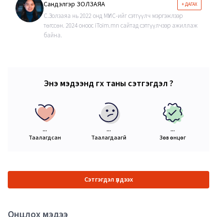
Сандэлгэр ЗОЛЗАЯА
+ ДАГАХ
С.Золзаяа нь 2022 онд МҮИС-ийг сэтгүүлч мэргэжлээр
төгссөн. 2024 оноос iToim.mn сайтад сэтгүүлчээр ажиллаж
байна.
Энэ мэдээнд өгөх таны сэтгэгдэл ?
...
...
...
Таалагдсан
Таалагдаагүй
Зөв өнцөг
Сэтгэгдэл үлдээх
Онцлох мэдээ