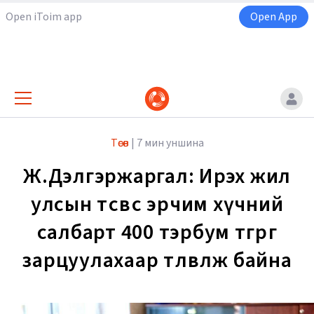
Open iToim app
Open App
Төсөв
|
7 мин уншина
Ж.Дэлгэржаргал: Ирэх жил
улсын төсвөөс эрчим хүчний
салбарт 400 тэрбум төгрөг
зарцуулахаар төлөвлөж байна