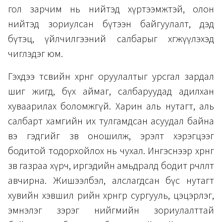
гол зарчим нь нийтэд хүртээмжтэй, олон
нийтэд зориулсан бүтээн байгуулалт, дэд
бүтэц, үйлчилгээний салбарыг хөгжүүлэхэд
чиглэдэг юм.
Гэхдээ төсвийн хөрөнгө оруулалтыг урсгал зардал
шиг жигд, бүх аймаг, салбаруудад адилхан
хуваарилах боломжгүй. Харин аль нутагт, аль
салбарт хамгийн их тулгамдсан асуудал байна
вэ гэдгийг зөв оношилж, эрэлт хэрэгцээг
бодитой тодорхойлох нь чухал. Ингэснээр хөрөнгө
зөв газраа хүрч, иргэдийн амьдралд бодит өөрчлөлт
авчирна. Жишээлбэл, алслагдсан бүс нутагт
хувийн хэвшил өөрийн хөрөнгөөр сургууль, цэцэрлэг,
эмнэлэг зэрэг нийгмийн зориулалттай