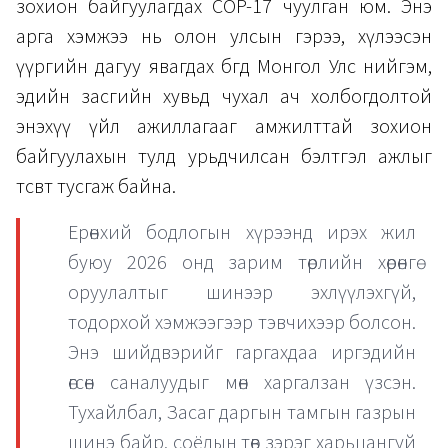
зохион байгуулагдах COP-17 чуулган юм. Энэ
арга хэмжээ нь олон улсын гэрээ, хүлээсэн
үүргийн дагуу явагдах бөгөөд Монгол Улс нийгэм,
эдийн засгийн хувьд чухал ач холбогдолтой
энэхүү үйл ажиллагааг амжилттай зохион
байгуулахын тулд урьдчилсан бэлтгэл ажлыг
төсөвт тусгаж байна.
Ерөнхий бодлогын хүрээнд ирэх жил
буюу 2026 онд зарим төрлийн хөрөнгө
оруулалтыг шинээр эхлүүлэхгүй,
тодорхой хэмжээгээр тэвчихээр болсон.
Энэ шийдвэрийг гаргахдаа иргэдийн
өгсөн саналуудыг мөн харгалзан үзсэн.
Тухайлбал, Засаг даргын тамгын газрын
шинэ байр, соёлын төв зэрэг харьцангуй