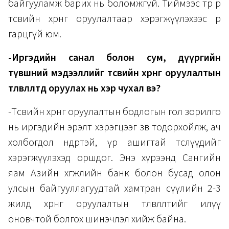
байгууламж барих нь боломжгүй. Тиймээс төр өөрөө
төсвийн хөрөнгө оруулалтаар хэрэгжүүлэхээс өөр
гарцгүй юм.
-Иргэдийн санал болон сум, дүүргийн
түвшний мэдээллийг төсвийн хөрөнгө оруулалтын
төлөвлөлтөд оруулах нь хэр чухал вэ?
-Төсвийн хөрөнгө оруулалтын бодлогын гол зорилго
нь иргэдийн эрэлт хэрэгцээг зөв тодорхойлж, ач
холбогдол өндөртэй, үр ашигтай төслүүдийг
хэрэгжүүлэхэд оршдог. Энэ хүрээнд Сангийн
яам Азийн хөгжлийн банк болон бусад олон
улсын байгууллагуудтай хамтран сүүлийн 2-3
жилд хөрөнгө оруулалтын төлөвлөлтийг илүү
оновчтой болгох шинэчлэл хийж байна.