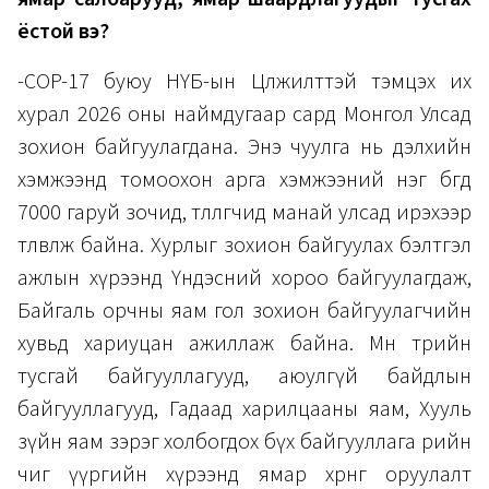
ёстой вэ?
-COP-17 буюу НҮБ-ын Цөлжилттэй тэмцэх их
хурал 2026 оны наймдугаар сард Монгол Улсад
зохион байгуулагдана. Энэ чуулга нь дэлхийн
хэмжээнд томоохон арга хэмжээний нэг бөгөөд
7000 гаруй зочид, төлөөлөгчид манай улсад ирэхээр
төлөвлөж байна. Хурлыг зохион байгуулах бэлтгэл
ажлын хүрээнд Үндэсний хороо байгуулагдаж,
Байгаль орчны яам гол зохион байгуулагчийн
хувьд хариуцан ажиллаж байна. Мөн төрийн
тусгай байгууллагууд, аюулгүй байдлын
байгууллагууд, Гадаад харилцааны яам, Хууль
зүйн яам зэрэг холбогдох бүх байгууллага өөрийн
чиг үүргийн хүрээнд ямар хөрөнгө оруулалт