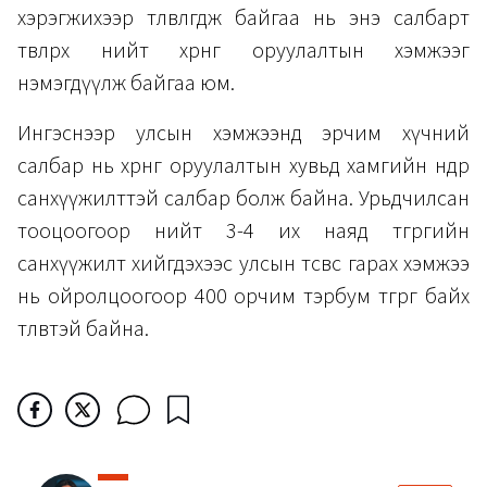
хэрэгжихээр төлөвлөгдөж байгаа нь энэ салбарт
төвлөрөх нийт хөрөнгө оруулалтын хэмжээг
нэмэгдүүлж байгаа юм.
Ингэснээр улсын хэмжээнд эрчим хүчний
салбар нь хөрөнгө оруулалтын хувьд хамгийн өндөр
санхүүжилттэй салбар болж байна. Урьдчилсан
тооцоогоор нийт 3-4 их наяд төгрөгийн
санхүүжилт хийгдэхээс улсын төсвөөс гарах хэмжээ
нь ойролцоогоор 400 орчим тэрбум төгрөг байх
төлөвтэй байна.