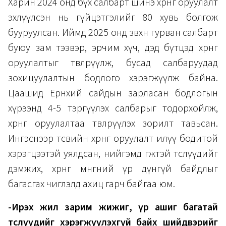
Харин 2024 онд бүх салбарт шинэ хөрөнгө оруулалт
эхлүүлсэн нь гүйцэтгэлийг 80 хувь болгож
бууруулсан. Иймд 2025 онд зөвхөн гурван салбарт
буюу зам тээвэр, эрчим хүч, дэд бүтцэд хөрөнгө
оруулалтыг төвлөрүүлж, бусад салбаруудад
зохицуулалтын бодлого хэрэгжүүлж байна.
Цаашид Ерөнхий сайдын зарласан бодлогын
хүрээнд 4-5 тэргүүлэх салбарыг тодорхойлж,
хөрөнгө оруулалтаа төвлөрүүлэх зорилт тавьсан.
Ингэснээр төсвийн хөрөнгө оруулалт илүү бодитой
хэрэгцээтэй уялдсан, нийгэмд өгөөжтэй төслүүдийг
дэмжих, хөрөнгө мөнгөний үр дүнгүй байдлыг
багасгах чиглэлд ахиц гарч байгаа юм.
-Ирэх жил зарим жижиг, үр ашиг багатай
төслүүдийг хэрэгжүүлэхгүй байх шийдвэрийг