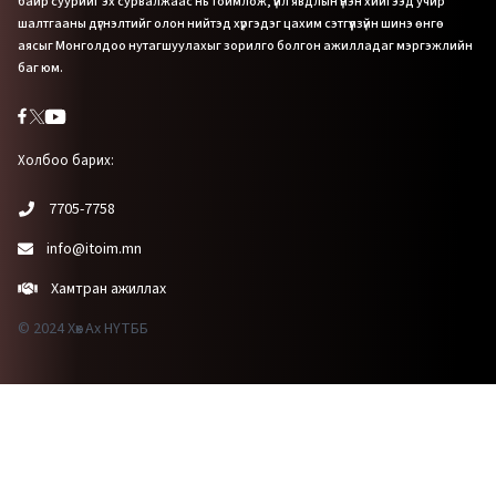
байр суурийг эх сурвалжаас нь тоймлож, үйл явдлын үнэн хийгээд учир
шалтгааны дүгнэлтийг олон нийтэд хүргэдэг цахим сэтгүүлзүйн шинэ өнгө
аясыг Монголдоо нутагшуулахыг зорилго болгон ажилладаг мэргэжлийн
баг юм.
Холбоо барих:
7705-7758
info@itoim.mn
Хамтран ажиллах
© 2024 Хөх Ах НҮТББ