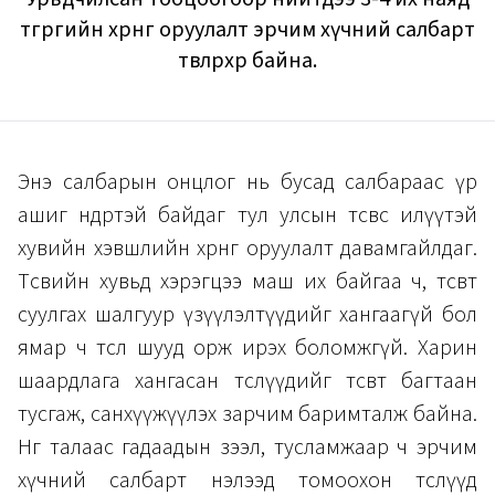
төгрөгийн хөрөнгө оруулалт эрчим хүчний салбарт
төвлөрөхөөр байна.
Энэ салбарын онцлог нь бусад салбараас үр
ашиг өндөртэй байдаг тул улсын төсвөөс илүүтэй
хувийн хэвшлийн хөрөнгө оруулалт давамгайлдаг.
Төсвийн хувьд хэрэгцээ маш их байгаа ч, төсөвт
суулгах шалгуур үзүүлэлтүүдийг хангаагүй бол
ямар ч төсөл шууд орж ирэх боломжгүй. Харин
шаардлага хангасан төслүүдийг төсөвт багтаан
тусгаж, санхүүжүүлэх зарчим баримталж байна.
Нөгөө талаас гадаадын зээл, тусламжаар ч эрчим
хүчний салбарт нэлээд томоохон төслүүд