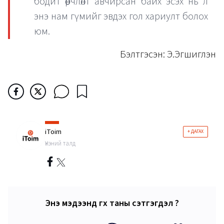
бодит өөрчлөлт авчирсан байх эсэх нь л
энэ нам гүмийг эвдэх гол хариулт болох
юм.
Бэлтгэсэн: Э.Эгшиглэн
iToim
+ ДАГАХ
Үнэний талд
Энэ мэдээнд өгөх таны сэтгэгдэл ?