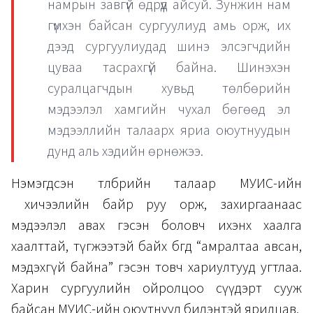
намрын завгүй өдрүүд айсуй. Зунжин нам
гүмхэн байсан сургуулиуд амь орж, их
дээд сургуулиудад шинэ элсэгчдийн
цуваа тасрахгүй байна. Шинэхэн
суралцагчдын хувьд төлбөрийн
мэдээлэл хамгийн чухал бөгөөд эл
мэдээллийн талаарх яриа оюутнуудын
дунд аль хэдийн өрнөжээ.
Нэмэгдсэн төлбөрийн талаар МУИС-ийн
хичээлийн байр руу орж, захиргаанаас
мэдээлэл авах гэсэн боловч ихэнх хаалга
хаалттай, түгжээтэй байх бөгөөд “амралтаа авсан,
мэдэхгүй байна” гэсэн товч хариултууд угтлаа.
Харин сургуулийн ойролцоо сүүдэрт сууж
байсан МУИС-ийн оюутнууд бидэнтэй ярилцав.