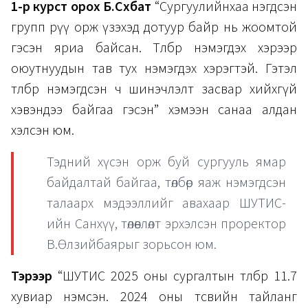
1-р курст орох Б.Сүхбат
“Сургуулийнхаа нэгдсэн
групп рүү орж үзэхэд дотуур байр нь жоомтой
гэсэн яриа байсан. Төлбөр нэмэгдэх хэрээр
оюутнуудын тав тух нэмэгдэх хэрэгтэй. Гэтэл
төлбөр нэмэгдсэн ч шинэчлэлт засвар хийхгүй
хэвэндээ байгаа гэсэн” хэмээн санаа алдан
хэлсэн юм.
Тэдний хүсэн орж буй сургууль ямар
байдалтай байгаа, төлбөр яаж нэмэгдсэн
талаарх мэдээллийг авахаар ШУТИС-
ийн Санхүү, төлөвлөлт эрхэлсэн проректор
В.Өлзийбаярыг зорьсон юм.
Тэрээр
“ШУТИС 2025 оны сургалтын төлбөрөө 11.7
хувиар нэмсэн. 2024 оны төсвийн тайланг