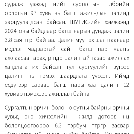
судалж үзэхэд нийт сургалтын төлбөрийн
орлогын 97 хувь нь багш ажилчдын цалинд
зарцуулагдсан байсан. ШУТИС-ийн хэмжээнд
2024 оны байдлаар багш нарын дундаж цалин
3.8 сая төгрөг байгаа. Цалин муу гэх шалтгаанаар
мэдлэг чадвартай сайн багш нар маань
ажлаасаа гарах, өөр өндөр цалинтай газар ажиллах
хандлага их байсан тул сургуулийн зүгээс
цалинг нь нэмэх шаардлага үүссэн. Иймд
есдүгээр сараас багш нарынхаа цалинг 12
хувиар нэмэхээр ажиллаж байна.
Сургалтын орчин болон оюутны байрны орчны
хувьд энэ хичээлийн жилд дотоод нөөц
бололцоогоороо 6.3 тэрбум төгрөгөөр засвар