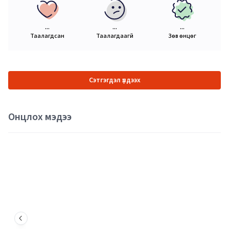
...
...
...
Таалагдсан
Таалагдаагүй
Зөв өнцөг
Сэтгэгдэл үлдээх
Онцлох мэдээ