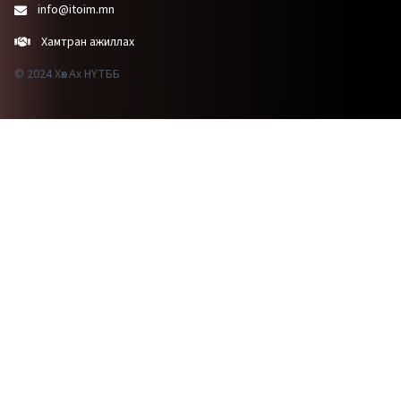
info@itoim.mn
Хамтран ажиллах
© 2024 Хөх Ах НҮТББ