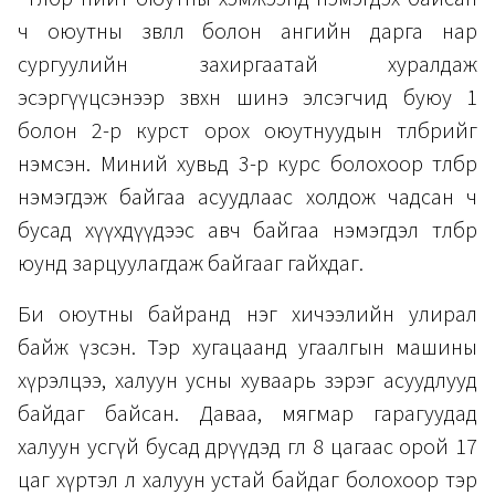
ч оюутны зөвлөл болон ангийн дарга нар
сургуулийн захиргаатай хуралдаж
эсэргүүцсэнээр зөвхөн шинэ элсэгчид буюу 1
болон 2-р курст орох оюутнуудын төлбөрийг
нэмсэн. Миний хувьд 3-р курс болохоор төлбөр
нэмэгдэж байгаа асуудлаас холдож чадсан ч
бусад хүүхдүүдээс авч байгаа нэмэгдэл төлбөр
юунд зарцуулагдаж байгааг гайхдаг.
Би оюутны байранд нэг хичээлийн улирал
байж үзсэн. Тэр хугацаанд угаалгын машины
хүрэлцээ, халуун усны хуваарь зэрэг асуудлууд
байдаг байсан. Даваа, мягмар гарагуудад
халуун усгүй бусад өдрүүдэд өглөө 8 цагаас орой 17
цаг хүртэл л халуун устай байдаг болохоор тэр