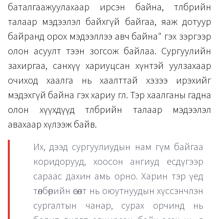
баталгаажуулахаар ирсэн байна, төлбөрийн
талаар мэдээлэл байхгүй байгаа, яаж дотуур
байранд орох мэдээллээ авч байна" гэх зэргээр
олон асуулт тээн зогсож байлаа. Сургуулийн
захиргаа, санхүү хариуцсан хүнтэй уулзахаар
очиход хаалга нь хаалттай хэзээ ирэхийг
мэдэхгүй байна гэх хариу өглөө. Тэр хаалганы гадна
олон хүүхдүүд төлбөрийн талаар мэдээлэл
авахаар хүлээж байв.
Их, дээд сургуулиудын нам гүм байгаа
коридорууд, хоосон ангиуд есдүгээр
сараас дахин амь орно. Харин тэр үед
төлбөрийн өсөлт нь оюутнуудын хүссэнчлэн
сургалтын чанар, сурах орчинд нь