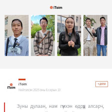
iToim
+ ДАГАХ
Нийтэлсэн 2025 оны 8 сарын 13
Зуны дулаан, нам гүмхэн өдрүүд алсарч,