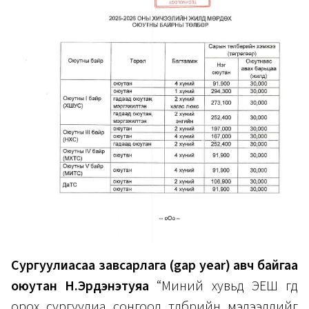
Сургуулиасаа завсарлага (gap year) авч байгаа
оюутан Н.Эрдэнэтуяа
“Миний хувьд ЭЕШ өгөөд
орох сургуулиа сонгоод төлбөрийн мэдээллийг