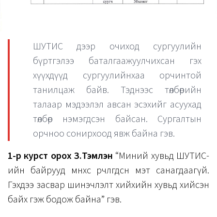
ШУТИС дээр очиход сургуулийн
бүртгэлээ баталгаажуулчихсан гэх
хүүхдүүд сургуулийнхаа орчинтой
танилцаж байв. Тэднээс төлбөрийн
талаар мэдээлэл авсан эсэхийг асуухад
төлбөр нэмэгдсэн байсан. Сургалтын
орчноо сонирхоод явж байна гэв.
1-р курст орох З.Тэмүүлэн
“Миний хувьд ШУТИС-
ийн байрууд өмнөхөөсөө өөрчлөгдсөн мэт санагдаагүй.
Гэхдээ засвар шинэчлэлт хийхийн хувьд хийсэн
байх гэж бодож байна” гэв.