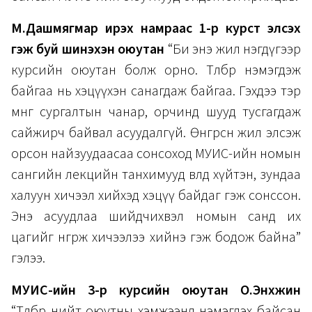
М.Дашмягмар ирэх намраас 1-р курст элсэх
гэж буй шинэхэн оюутан
“Би энэ жил нэгдүгээр
курсийн оюутан болж орно. Төлбөр нэмэгдэж
байгаа нь хэцүүхэн санагдаж байгаа. Гэхдээ тэр
мөнгө сургалтын чанар, орчинд шууд тусгагдаж
сайжирч байвал асуудалгүй. Өнгөрсөн жил элсэж
орсон найзуудаасаа сонсоход МУИС-ийн номын
сангийн лекцийн танхимууд өвөлдөө хүйтэн, зундаа
халуун хичээл хийхэд хэцүү байдаг гэж сонссон.
Энэ асуудлаа шийдчихвэл номын санд их
цагийг өнгөрөөж хичээлээ хийнэ гэж бодож байна”
гэлээ.
МУИС-ийн 3-р курсийн оюутан О.Энхжин
“Төлбөр нийт оюутны хэмжээнд нэмэгдэх байсан