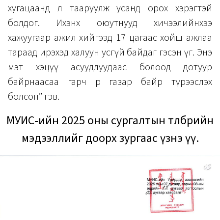
хугацаанд л тааруулж усанд орох хэрэгтэй
болдог. Ихэнх оюутнууд хичээлийнхээ
хажуугаар ажил хийгээд 17 цагаас хойш ажлаа
тараад ирэхэд халуун усгүй байдаг гэсэн үг. Энэ
мэт хэцүү асуудлуудаас болоод дотуур
байрнаасаа гарч өөр газар байр түрээслэх
болсон” гэв.
МУИС-ийн 2025 оны сургалтын төлбөрийн
мэдээллийг доорх зургаас үзнэ үү.