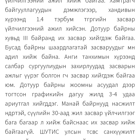
үйлчилгээний ажил хийж байгаа. Хамтрагч
байгууллагуудын дэмжлэгээр, хандивын
хүрээнд 1.4 тэрбум төгрөгийн засвар
үйлчилгээний ажил хийсэн. Дотуур байрны
хувьд III байранд их засвар хийгдэж байгаа.
Бусад байрны шаардлагатай засваруудыг мөн
адил хийж байна. Анги танхимын хүрээнд
салбар сургуулиудын захирлуудад засварын
ажлыг үүрэг болгон өгч засвар хийгдэж байгаа
юм. Дотуур байрны жоомны асуудал дээр
тогтсон графикийн дагуу жилд 3-4 удаа
ариутгал хийгддэг. Манай байрнууд насжилт
өндөртэй, сүүлийн 30-аад жил засвар үйлчилгээг
бага багаар л хийж байснаас их засвар хийж
байгаагүй. ШУТИС улсын төсвөөс санхүүжилт