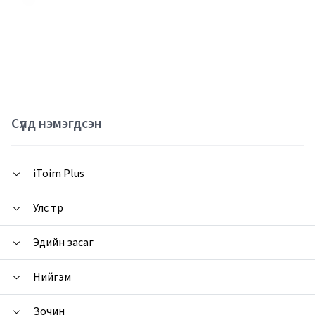
Сүүлд нэмэгдсэн
iToim Plus
Улс төр
Эдийн засаг
Нийгэм
Зочин