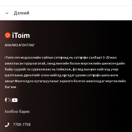
Дэлхий
АНАЛИЗ АГЕНТЛАГ
iToim.mn мэдээллийн сайтын сэтгүүлчид нь сэтгүүлзүйн салбарт 3-20 жил
ажилласан туршлагатай, хөндлөнгийн болон мэргэжлийн шинжээчдийн
байр суурийг эх сурвалжаас нь тоймлож, үйл явдлын үнэн хийгээд учир
шалтгааны дүгнэлтийг олон нийтэд хүргэдэг цахим сэтгүүлзүйн шинэ өнгө
аясыг Монголдоо нутагшуулахыг зорилго болгон ажилладаг мэргэжлийн
баг юм.
Холбоо барих:
7705-7758