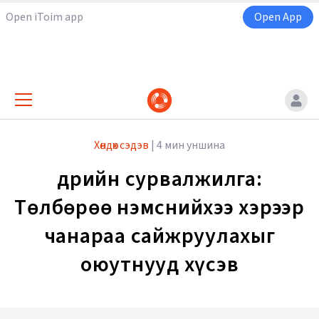
Open iToim app
Open App
Хөндөх сэдэв
|
4 мин уншина
Өдрийн сурвалжилга:
Төлбөрөө нэмснийхээ хэрээр
чанараа сайжруулахыг
оюутнууд хүсэв