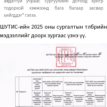
авдаггүй учраас сургуулийн дотоод хөрөнгөөр
тодорхой хэмжээнд бага багаар засвар
хийгддэг” гэлээ.
ШУТИС-ийн 2025 оны сургалтын төлбөрийн
мэдээллийг доорх зургаас үзнэ үү.