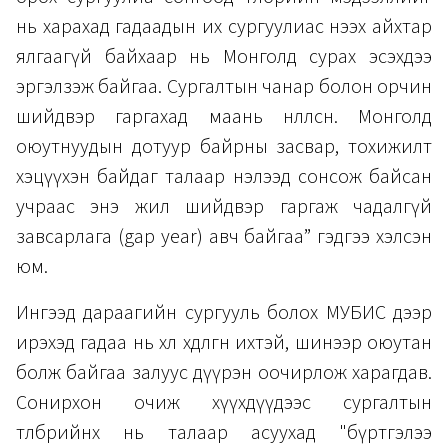
нь харахад гадаадын их сургуулиас нээх айхтар
ялгаагүй байхаар нь Монголд сурах эсэхдээ
эргэлзэж байгаа. Сургалтын чанар болон орчин
шийдвэр гаргахад маань нөлөөлсөн. Монголд
оюутнуудын дотуур байрны засвар, тохижилт
хэцүүхэн байдаг талаар нэлээд сонсож байсан
учраас энэ жил шийдвэр гаргаж чадалгүй
завсарлага (gap year) авч байгаа” гэдгээ хэлсэн
юм.
Ингээд дараагийн сургууль болох МУБИС дээр
ирэхэд гадаа нь хөл хөдөлгөөн ихтэй, шинээр оюутан
болж байгаа залуус дүүрэн оочирлож харагдав.
Сонирхон очиж хүүхдүүдээс сургалтын
төлбөрийнх нь талаар асуухад "бүртгэлээ