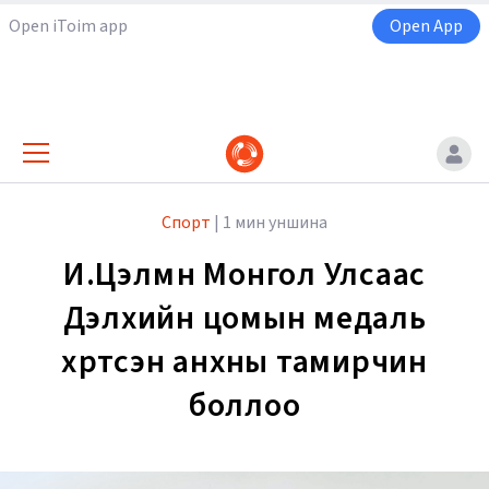
Open iToim app
Open App
Спорт
|
1 мин уншина
И.Цэлмүүн Монгол Улсаас
Дэлхийн цомын медаль
хүртсэн анхны тамирчин
боллоо