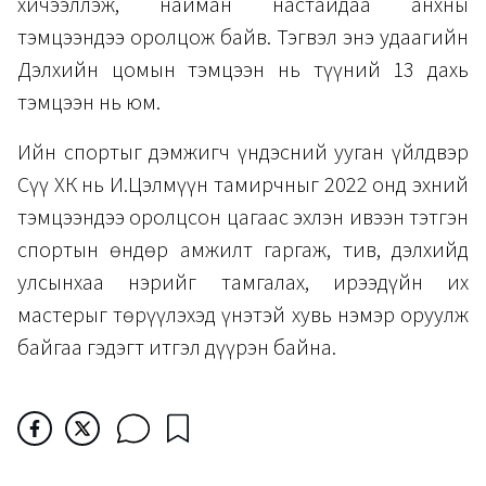
хичээллэж, найман настайдаа анхны
тэмцээндээ оролцож байв. Тэгвэл энэ удаагийн
Дэлхийн цомын тэмцээн нь түүний 13 дахь
тэмцээн нь юм.
Ийн спортыг дэмжигч үндэсний ууган үйлдвэр
Сүү ХК нь И.Цэлмүүн тамирчныг 2022 онд эхний
тэмцээндээ оролцсон цагаас эхлэн ивээн тэтгэн
спортын өндөр амжилт гаргаж, тив, дэлхийд
улсынхаа нэрийг тамгалах, ирээдүйн их
мастерыг төрүүлэхэд үнэтэй хувь нэмэр оруулж
байгаа гэдэгт итгэл дүүрэн байна.