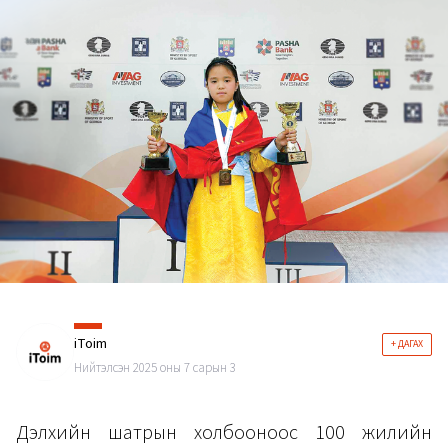
iToim
+ ДАГАХ
Нийтэлсэн 2025 оны 7 сарын 3
Дэлхийн шатрын холбооноос 100 жилийн