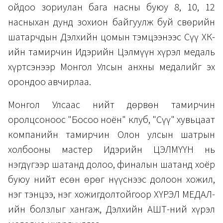
ойдоо зориулан бага насны буюу 8, 10, 12
насныхан дунд зохион байгуулж буй Өсвөрийн
шатарчдын Дэлхийн цомын тэмцээнээс Сүү ХК-
ийн тамирчин Идэрийн Цэлмүүн хүрэл медаль
хүртсэнээр Монгол Улсын анхны медалийг эх
орондоо авчирлаа.
Монгол Улсаас нийт дөрвөн тамирчин
оролцсоноос "Босоо ноён" клуб, "Сүү" хувьцаат
компанийн тамирчин Олон улсын шатрын
холбооны мастер Идэрийн ЦЭЛМҮҮН нь
нэгдүгээр шатанд долоо, финалын шатанд хоёр
буюу нийт есөн өрөг нүүснээс долоон хожил,
нэг тэнцээ, нэг хожигдолтойгоор ХҮРЭЛ МЕДАЛ-
ийн болзлыг хангаж, Дэлхийн АШТ-ний хүрэл