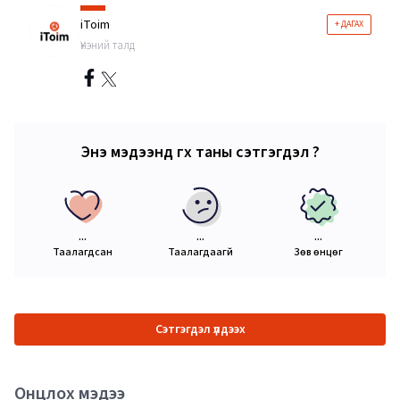
iToim
+ ДАГАХ
Үнэний талд
Энэ мэдээнд өгөх таны сэтгэгдэл ?
...
...
...
Таалагдсан
Таалагдаагүй
Зөв өнцөг
Сэтгэгдэл үлдээх
Онцлох мэдээ