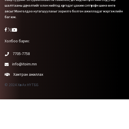
шалтгааны дүгнэлтийг олон нийтэд хүргэдэг цахим сэтгүүлзүйн шинэ өнгө
аясыг Монголдоо нутагшуулахыг зорилго болгон ажилладаг мэргэжлийн
баг юм.
Холбоо барих:
7705-7758
info@itoim.mn
Хамтран ажиллах
© 2024 Хөх Ах НҮТББ