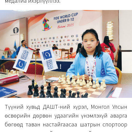
медалиа ихэрлүүллээ.
Түүний хувьд ДАШТ-ний хүрэл, Монгол Улсын
өсвөрийн дөрвөн удаагийн үнэмлэхүй аварга
бөгөөд таван настайгаасаа шатрын спортоор