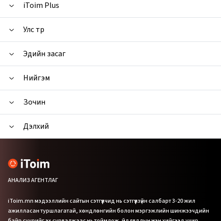
iToim Plus
Улс төр
Эдийн засаг
Нийгэм
Зочин
Дэлхий
АНАЛИЗ АГЕНТЛАГ
iToim.mn мэдээллийн сайтын сэтгүүлчид нь сэтгүүлзүйн салбарт 3-20 жил
ажилласан туршлагатай, хөндлөнгийн болон мэргэжлийн шинжээчдийн
байр суурийг эх сурвалжаас нь тоймлож, үйл явдлын үнэн хийгээд учир