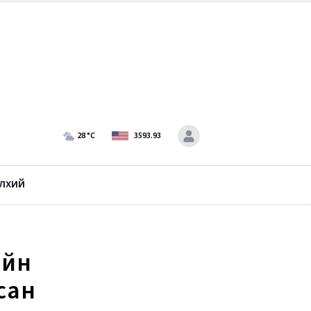
28
°C
3593.93
лхий
ийн
сан