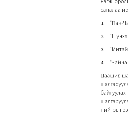
нэгж орол
саналаа ир
“Пан-Ч
“Шунхл
“Митай
“Чайна
Цаашид ша
шалгаруул
байгуулах
шалгаруула
нийтэд нээ