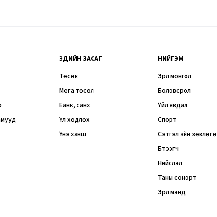
ЭДИЙН ЗАСАГ
НИЙГЭМ
Төсөв
Эрүүл монгол
Мега төсөл
Боловсрол
р
Банк, санхүү
Үйл явдал
амууд
Үл хөдлөх
Спорт
Үнэ ханш
Сэтгэл зүйн зөвлөг
Бүтээгч
Нийслэл
Таны сонорт
Эрүүл мэнд