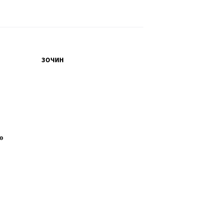
ЗОЧИН
өө