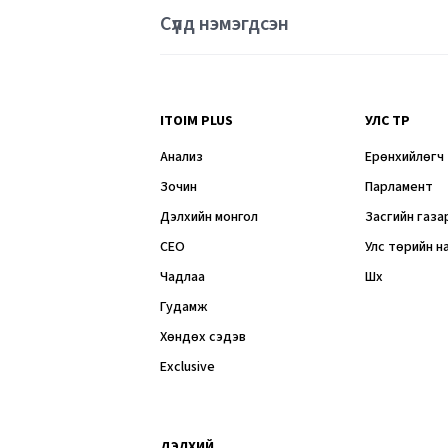
Сүүлд нэмэгдсэн
ITOIM PLUS
УЛС ТӨР
Анализ
Ерөнхийлөгч
Зочин
Парламент
Дэлхийн монгол
Засгийн газа
CEO
Улс төрийн н
Чадлаа
Шүүх
Гудамж
Хөндөх сэдэв
Exclusive
ДЭЛХИЙ