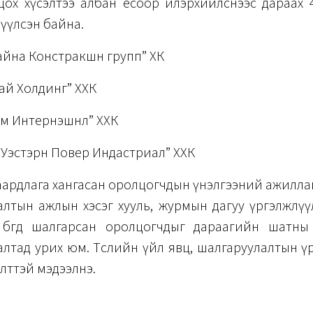
цох хүсэлтээ албан ёсоор илэрхийлснээс дараах 
үүлсэн байна.
айна Констракшн групп” ХК
ай Холдинг” ХХК
м Интернэшнл” ХХК
 Уэстэрн Повер Индастриал” ХХК
ардлага хангасан оролцогчдын үнэлгээний ажиллаг
алтын ажлын хэсэг хууль, журмын дагуу үргэлжлүү
 бөгөөд шалгарсан оролцогчдыг дараагийн шатны
лтад урих юм. Төслийн үйл явц, шалгаруулалтын ү
лттэй мэдээлнэ.