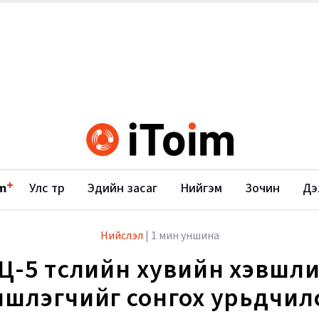
+
m
Улс төр
Эдийн засаг
Нийгэм
Зочин
Дэ
Нийслэл
|
1 мин уншина
Ц-5 төслийн хувийн хэвшл
ншлэгчийг сонгох урьдчил