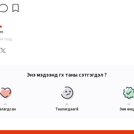
im
ний талд
Энэ мэдээнд өгөх таны сэтгэгдэл ?
...
...
...
алагдсан
Таалагдаагүй
Зөв өн