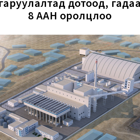
гаруулалтад дотоод, гада
8 ААН оролцлоо