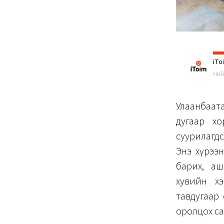
iTo
Ний
Улаанбаата
дугаар хо
суурилагдс
Энэ хүрээн
барих, аш
хувийн хэ
тавдугаар с
оролцох са