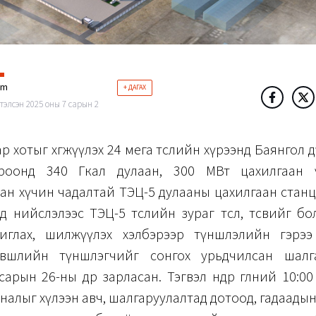
im
+ ДАГАХ
тэлсэн 2025 оны 7 сарын 2
р хотыг хөгжүүлэх 24 мега төслийн хүрээнд Баянгол 
роонд 340 Гкал дулаан, 300 МВт цахилгаан ү
ан хүчин чадалтай ТЭЦ-5 дулааны цахилгаан стан
д нийслэлээс ТЭЦ-5 төслийн зураг төсөл, төсвийг бо
иглах, шилжүүлэх хэлбэрээр түншлэлийн гэрээ
вшлийн түншлэгчийг сонгох урьдчилсан шалга
арын 26-ны өдөр зарласан. Тэгвэл өнөөдөр өглөөний 10:0
налыг хүлээн авч, шалгаруулалтад дотоод, гадаадын