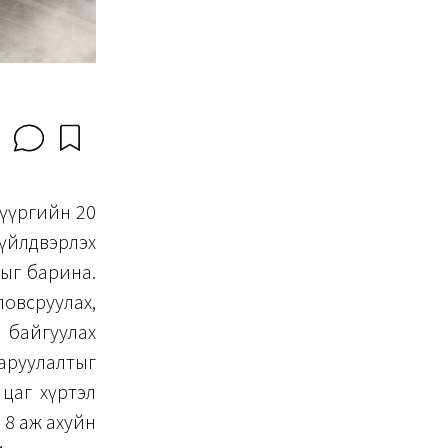
дүүргийн 20
йлдвэрлэх
цыг барина.
ловсруулах,
 байгуулах
руулалтыг
0 цаг хүртэл
 8 аж ахуйн