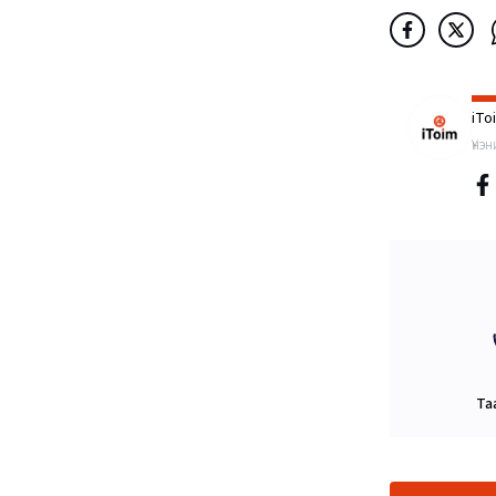
iTo
Үнэ
Та