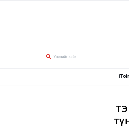
iToi
ТЭ
тү