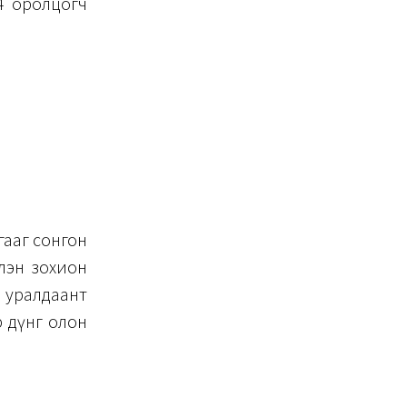
4 оролцогч
ааг сонгон
лэн зохион
 уралдаант
р дүнг олон