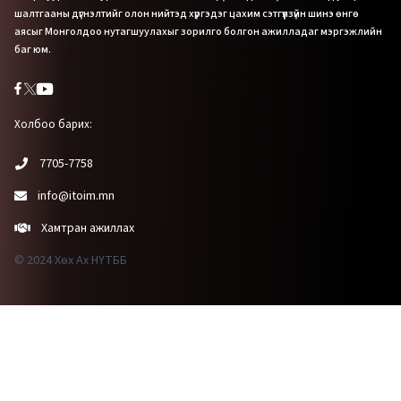
шалтгааны дүгнэлтийг олон нийтэд хүргэдэг цахим сэтгүүлзүйн шинэ өнгө
аясыг Монголдоо нутагшуулахыг зорилго болгон ажилладаг мэргэжлийн
баг юм.
Холбоо барих:
7705-7758
info@itoim.mn
Хамтран ажиллах
© 2024 Хөх Ах НҮТББ