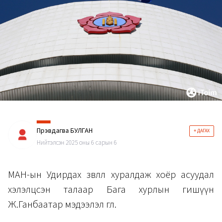
Пүрэвдагва БУЛГАН
+ ДАГАХ
Нийтэлсэн 2025 оны 6 сарын 6
МАН-ын Удирдах зөвлөл хуралдаж хоёр асуудал
хэлэлцсэн талаар Бага хурлын гишүүн
Ж.Ганбаатар мэдээлэл өглөө.