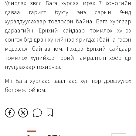
Удирдах зөвлөл Бага хурлаа ирэх 7 хоногийн
даваа гаригт буюу энэ сарын 9-нд
хуралдуулахаар товлосон байна. Бага хурлаар
дараагийн Ерөнхий сайдаар томилох хүнээ
сонгох бөгөөд дөрвөн хүний нэр яригдаж байна гэсэн
мэдээлэл байгаа юм. Гэхдээ Ерөнхий сайдаар
томилох хүнийхээ нэрийг амралтын хоёр өдөр
нууцлахаар тохирчээ.
Мөн Бага хурлаас заалнаас хүн нэр дэвшүүлэх
боломжтой юм.