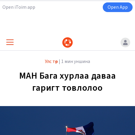
Open iToim app
Open App
Улс төр
|
1 мин уншина
МАН Бага хурлаа даваа
гаригт товлолоо