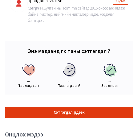
Пүрэвдагва БУЛГАН
+ ДАГАХ
Сэтгүүлч М.Булган нь iToim.mn сайтад 2015 оноос ажиллаж
байна. Улс төр, нийгмийн чиглэлээр мэдээ, мэдээлэл
бэлтгэдэг.
Энэ мэдээнд өгөх таны сэтгэгдэл ?
...
...
...
Таалагдсан
Таалагдаагүй
Зөв өнцөг
Сэтгэгдэл үлдээх
Онцлох мэдээ